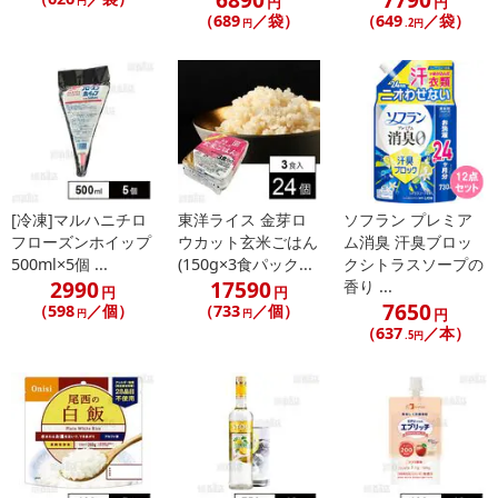
円
円
円
（689
／袋）
（649
／袋）
円
.2円
[冷凍]マルハニチロ
東洋ライス 金芽ロ
ソフラン プレミア
フローズンホイップ
ウカット玄米ごはん
ム消臭 汗臭ブロッ
500ml×5個 ...
(150g×3食パック...
クシトラスソープの
2990
17590
香り ...
円
円
7650
（598
／個）
（733
／個）
円
円
円
（637
／本）
.5円