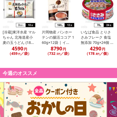
必ずご確認ください。
【キャンセルについて】
※お申込み後のキャンセルはお受けできません。
記載されている内容を必ずご確認いただき、お届けする商品セット
[冷蔵]東洋水産 マル
片岡物産 バンホー
いなば食品 とりさ
にご納得いただきましたうえでお申し込みください。
ちゃん 北海道産小
テンの腸活ココア 1
さみフレーク 食塩
※パッケージ変更や商品リニューアル(成分など含む)等により、参考
麦の玉うどん (18...
60g×12袋 | イ...
無添加 70g×24個 ...
の掲載画像や画像内のバーコードなど、お届け商品と多少異なる場
4590
8790
4290
円
円
円
合がございます。
（459
／袋）
（732
／袋）
（178
／個）
円
.5円
.8円
また、[新たな加工食品の原料原産地表示制度]の経過措置期間の終
了により、商品詳細内に記載の原産国・原材料の表記が旧表記の場
合がございます。
今週のオススメ
あらかじめご了承いただいた上でお申込みください。なお、本理由
によるお申込み後のキャンセル・返品交換は対応いたしかねます。
【お支払いについて】
※お支払い方法は、電話料金合算払い、クレジットカード、dポイン
トの利用となります。