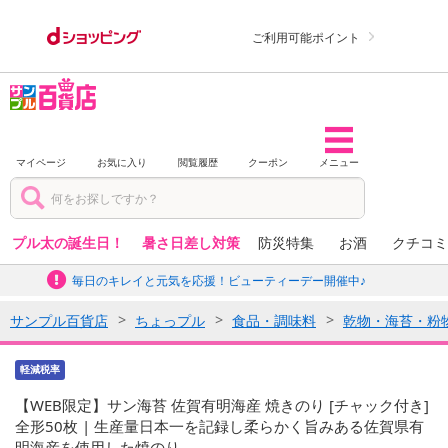
ご利用可能ポイント
マイページ
お気に入り
閲覧履歴
クーポン
メニュー
プル太の誕生日！
暑さ日差し対策
防災特集
お酒
クチコミ
毎日のキレイと元気を応援！ビューティーデー開催中♪
サンプル百貨店
ちょっプル
食品・調味料
乾物・海苔・粉
軽減税率
【WEB限定】サン海苔 佐賀有明海産 焼きのり [チャック付き]
全形50枚 | 生産量日本一を記録し柔らかく旨みある佐賀県有
明海産を使用した焼のり。