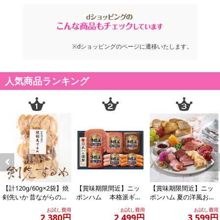
※dショッピングのページに遷移いたします。
人気商品ランキング
Previous
Next
【計120g/60g×2袋】焼
【賞味期限間近】ニッ
【賞味期限間近】ニッ
剣先いか 昔ながらのお
ポンハム 本格派ギフ
ポンハム 夏の洋風おつ
つまみ珍味 イカ好きに
ト(NH-319)
まみ4点セット
お試し費用
お試し費用
お試し費用
はたま...
2,380円
2,499円
3,599円