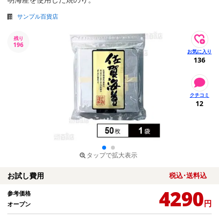
サンプル百貨店
残り
196
136
12
タップで拡大表示
お試し費用
税込･送料込
4290
参考価格
円
オープン