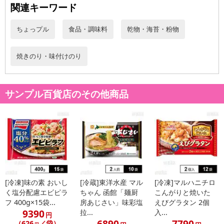
関連キーワード
ちょっプル
食品・調味料
乾物・海苔・粉物
焼きのり・味付けのり
サンプル百貨店のその他商品
生産量日本一を記録し柔らかく旨みある佐賀県有明海産を使用した
焼のり。
パリッとした食感とフワッと広がる旨みが特徴です。
たっぷり使える大容量50枚入りです。
是非、ご飯のおともや手巻き寿司、おにぎり、お餅に巻いてお召し
上がりください。
保存がしやすいチャック付袋入り。
[冷凍]味の素 おいし
[冷蔵]東洋水産 マル
[冷凍]マルハニチロ
く塩分配慮エビピラ
ちゃん 函館「麺厨
こんがりと焼いた
賞味期限について:
賞味期限記載のない商品については、お客様に残存期間のある商品をお届け
フ 400g×15袋...
房あじさい」味彩塩
えびグラタン 2個
9390
拉...
入...
いたします。
円
6890
7790
（626
／袋）