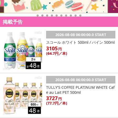
【発送・お届け・商品について】
※お申込み頂きました商品の同梱、お届けの日時指定はいたしかね
ます。
掲載予告
※会員様のご都合でお受取りいただけない場合、商品の再発送や返
金はいたしかねます。
2026-08-08 06:00:00.0 START
また、お届け日時のご指定は、お受けできません。宅配業者からの
スコール ホワイト 500ml / パイン 500ml
不在票にてご対応ください。
3105
円
※発送予定日は前後する場合がございます。また商品によって発送
(64
.7円
／本)
日が異なります。
※dショッピングサンプル百貨店よりお届けする商品は、ご利用いた
だいた後のご感想をいただくことを目的としており、転売等は固く
禁じます。
2026-08-08 06:00:00.0 START
転売等、目的以外での利用が確認された場合は、サービス利用を停
止させていただきます。
TULLY’S COFFEE PLATINUM WHITE Caf
e au Lait PET 500ml
3727
円
発送日カレンダー
(77
.7円
／本)