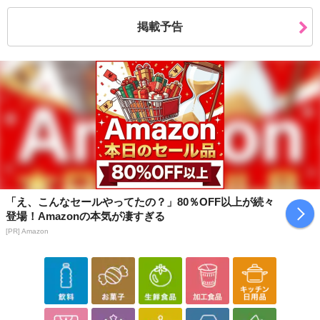
掲載予告
休業日
■
その他共通および商品カテゴリー別注意事項（※必ずご確認くだ
さい）
こちらの情報は
2026-07-09 14:08:36.0
での情報となります。
「え、こんなセールやってたの？」80％OFF以上が続々
登場！Amazonの本気が凄すぎる
[PR] Amazon