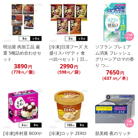
明治屋 肉加工品 厳
[冷凍]日清フーズ 大
ソフラン プレミア
選 5種詰め合わせセ
盛りスパゲティ 食
ム消臭 フレッシュ
ット
べ比べセット | 日...
グリーンアロマの香
3890
2990
り つ...
円
円
7650
（778
／個）
（598
／袋）
円
円
円
（637
／本）
.5円
[冷凍]井村屋 BOXや
[冷凍]ロッテ ZERO
肌美精 夜のリッチ