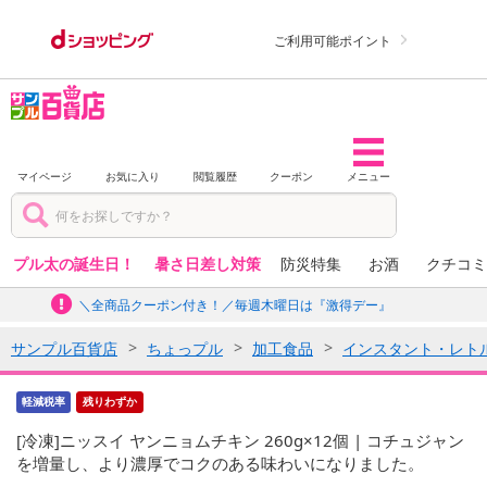
ご利用可能ポイント
マイページ
お気に入り
閲覧履歴
クーポン
メニュー
プル太の誕生日！
暑さ日差し対策
防災特集
お酒
クチコミ
＼全商品クーポン付き！／毎週木曜日は『激得デー』
サンプル百貨店
ちょっプル
加工食品
インスタント・レト
軽減税率
残りわずか
[冷凍]ニッスイ ヤンニョムチキン 260g×12個 | コチュジャン
を増量し、より濃厚でコクのある味わいになりました。