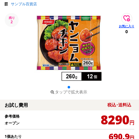
サンプル百貨店
残り
2
0
タップで拡大表示
お試し費用
税込･送料込
8290
参考価格
円
オープン
690.9
1個あたり
円