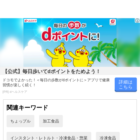
※お申込み後のキャンセルはお受けできません。
記載されている内容を必ずご確認いただき、お届けする商品セット
にご納得いただきましたうえでお申し込みください。
※パッケージ変更や商品リニューアル(成分など含む)等により、参考
の掲載画像や画像内のバーコードなど、お届け商品と多少異なる場
合がございます。
また、[新たな加工食品の原料原産地表示制度]の経過措置期間の終
了により、商品詳細内に記載の原産国・原材料の表記が旧表記の場
合がございます。
あらかじめご了承いただいた上でお申込みください。なお、本理由
【公式】毎日歩いてdポイントをためよう！
によるお申込み後のキャンセル・返品交換は対応いたしかねます。
ドコモでよかった！＜毎日の歩数がdポイントに＞アプリで健康
詳細は
習慣が楽しく続く！
こちら
【お支払いについて】
[PR] dヘルスケア
※お支払い方法は、電話料金合算払い、クレジットカード、dポイン
トの利用となります。
関連キーワード
【発送・お届け・商品について】
ちょっプル
加工食品
※お申込み頂きました商品の同梱、お届けの日時指定はいたしかね
ます。
インスタント・レトルト・冷凍食品・惣菜
冷凍食品
※お客様のご都合でお受取りいただけない場合、商品の再発送や返