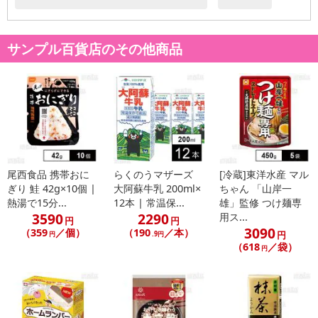
金はいたしかねます。
また、お届け日時のご指定は、お受けできません。宅配業者からの
サンプル百貨店のその他商品
不在票にてご対応ください。
※発送予定日は前後する場合がございます。また商品によって発送
日が異なります。
※dショッピングサンプル百貨店よりお届けする商品は、ご利用いた
だいた後のご感想をいただくことを目的としており、転売等は固く
禁じます。
転売等、目的以外での利用が確認された場合は、サービス利用を停
止させていただきます。
尾西食品 携帯おに
らくのうマザーズ
[冷蔵]東洋水産 マル
ぎり 鮭 42g×10個 |
大阿蘇牛乳 200ml×
ちゃん 「山岸一
発送日カレンダー
熱湯で15分...
12本 | 常温保...
雄」監修 つけ麺専
3590
2290
用ス...
円
円
3090
（359
／個）
（190
／本）
円
円
.9円
（618
／袋）
円