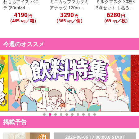
わもちアイス バニ
ミニカップマカダミ
ミルクマスク 30枚×
ラ (80ml×4...
アナッツ 120m...
3点セット | 貼る...
4190
3290
6280
円
円
円
（465
／箱）
（365
／個）
（69
／枚）
.6円
.6円
.8円
今週のオススメ
掲載予告
2026-08-06 17:00:00.0 START