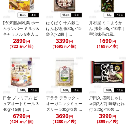
休業日
[冷凍]協同乳業 ホー
はくばく 十六穀ご
井村屋 ミニようか
ムランバー ミルク&
はんお徳用(30g×15
ん 抹茶 58g×10本 |
■
その他共通および商品カテゴリー別注意事項（※必ずご確認くだ
キャラメル 8本入...
袋入)×2個 | ...
宇治抹茶の風...
さい）
2890
3390
1690
円
円
円
（722
／箱）
（1695
／個）
（169
／本）
.5円
円
円
こちらの情報は
2026-07-09 14:02:14.0
での情報となります。
日食 プレミアム ピ
アララ デラックス
戸田久 盛岡じゃじ
ュアオートミール 3
オーガニックミュー
ゃ麺2人前 味噌たれ
40g×16個 | ...
ズリー 500g×3袋 ...
付 320g×10袋 ...
6790
3690
3990
円
円
円
（424
／個）
（1230
／袋）
（399
／袋）
.4円
円
円