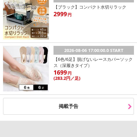
【ブラック】コンパクト水切りラック
2999
円
2026-08-06 17:00:00.0 START
【6色/6足】脱げないレースカバーソック
ス（深履きタイプ）
1699
円
(283
.2円
／足)
掲載予告