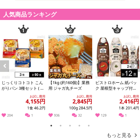
人気商品ランキング
注意事項
こちらの商品はクール便(冷凍)でのお届けとなります。確実に受
け取りが可能な方のみお申し込みください。
※こちらの商品は、沖縄・離島地域またはクール便でのお届けが出
来ない地域の方は、お申込みいただけませんので、ご了承ください
ませ。
※配送時に、ご不在でお受け取りいただけなかった場合、通常より
Previous
Next
保管期間が短くなっておりますので、お早目に配送業者へ再配達を
じっくりコトコト こん
【1kg (約160個)】業務
ビストロホーム 紙パッ
ご連絡ください。
がりパン 3種セット ( 濃
用 ジャガ丸チーズ
ク 屋根型キャップ付容
※保管期間切れにより返送となった場合は、配送元に返送となりま
厚コーンポタージュ /
器 1000mlトマトポター
お試し費用
お試し費用
お試し費用
濃厚か...
ジュ /...
す。お申込みは、キャンセル返金とさせていただきます。
4,155円
2,845円
2,416円
※クロネコメンバーズへご登録いただきましても「再配達依頼・お
1食 46.2円
100g 284.5円
1本 201.4円
届け日変更」をお受けが出来ません。
204
1
936
32
129
1
1
2
3
4
5
もっと見る
【キャンセルについて】