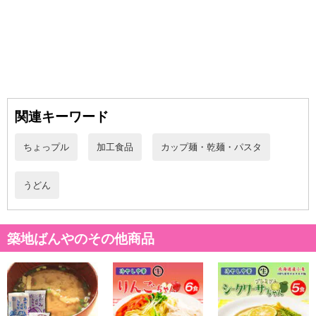
関連キーワード
・賞味期限：製造日より180日
・原産国（最終加工地）：日本
ちょっプル
加工食品
カップ麺・乾麺・パスタ
・原材料/材質/素材：
【麺】小麦粉（国内製造）、食塩／pH調整剤
【カレースープ】食塩（国内製造）、砂糖、でん粉、カレー粉、
うどん
ポークエキスパウダー、オニオンパウダー、粉末しょうゆ、ソース
パウダー、ガーリックパウダー、かつおぶしエキス調味料／調味料
（アミノ酸等）、カラメル色素、リン酸三カルシウム、酸味料、香
築地ばんやのその他商品
料、（一部に小麦・オレンジ・さば・大豆・豚肉・りんご・ゼラチ
ンを含む）
・アレルギー表示：小麦・オレンジ・さば・大豆・豚肉・りんご・
ゼラチン
・その他商品仕様：