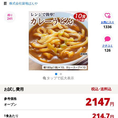
株式会社築地ばんや
残り
241
1336
126
タップで拡大表示
お試し費用
税込･送料込
2147
参考価格
円
オープン
214.7
1食あたり
円