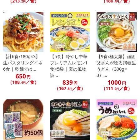
（213
／食）
（186
／食）
.2円
.4円
商品到着時点でのお日持ち期間は、配送日数などにより異なります
のでご了承ください。
【キャンセルについて】
※お申込み後のキャンセルはお受けできません。
記載されている内容を必ずご確認いただき、お届けする商品セット
にご納得いただきましたうえでお申し込みください。
※パッケージ変更や商品リニューアル（成分など含む）等により、
【計6食/180g×3】
【5食】冷やし中華
【9食/極太麺】頑固
参考の掲載画像や画像内のバーコードなど、お届け商品と多少異な
生パスタリングイネ
プレミアムレモン1
父さんが唸る讃岐生
る場合がございます。
6食 | 乾麺では...
食×5袋 | 夏の風物
うどん（300g×
650
また、[新たな加工食品の原料原産地表示制度]の経過措置期間の終
詩...
3）...
円
839
1000
（108
／食）
了により、商品詳細内に記載の原産国・原材料の表記が旧表記の場
円
円
.4円
（167
／食）
（111
／食）
合がございます。
.8円
.2円
あらかじめご了承いただいた上でお申込みください。なお、本理由
によるお申込み後のキャンセル・返品交換は対応いたしかねます。
【お支払いについて】
※お支払い方法は、電話料金合算払い、クレジットカード払い、dポ
イントがご利用いただけます。