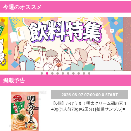
今週のオススメ
発送日カレンダー
休業日
掲載予告
■
その他共通および商品カテゴリー別注意事項（※必ずご確認くだ
2026-08-07 07:00:00.0 START
さい）
【6個】かけうま！明太クリーム麺の素 1
40g((1人前70g)×2回分) [抽選サンプル]■
こちらの情報は
2026-07-09 14:13:35.0
での情報となります。