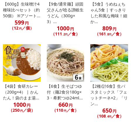
【600g】生味噌汁4
【9食/通常麺】頑固
【5食】うめねぇち
【発送・お届け・商品について】
種味比べセット（約
父さんが唸る讃岐生
ゃん5食 | すっきり
※お申込み頂きました商品の同梱、お届けの日時指定はいたしかね
50個） ※アソート...
うどん（300g×
した和風な梅味！細
ます。
599
3）...
か...
円
※お客様のご都合でお受取りいただけない場合、商品の再発送や返
1000
809
（12
／個）
円
円
円
金はいたしかねます。
（111
／食）
（161
／食）
.2円
.8円
また、お届け日時のご指定は、お受けできません。宅配業者からの
不在票にてご対応ください。
※発送予定日は前後する場合がございます。また商品によって発送
日が異なります。
※dショッピングサンプル百貨店よりお届けする商品は、ご利用いた
だいた後のご感想をいただくことを目的としており、転売等は固く
禁じます。
【4袋】食研カレー
【6食】生そばつゆ
【2種/計6食】生パ
転売等、目的以外での利用が確認された場合は、サービス利用を停
（200g×4） | かん
付（麺2食分180g×
スタミックス「フェ
止させていただきます。
たん！袋のまま湯...
3・希釈つゆ24ml...
ットチーネ×2」「リ
1000
660
ン...
円
円
【配送伝票番号について】
650
（250
／袋）
（110
／食）
円
円
円
※こちらの商品については商品の発送完了後、
（108
／食）
.4円
配送伝票番号がマイページに表示されない場合もございます。予
めご了承ください。