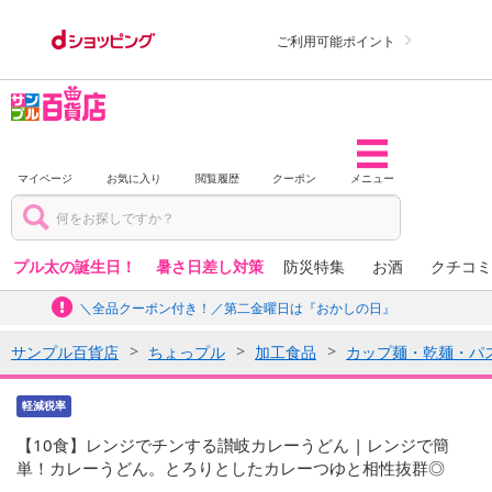
ご利用可能ポイント
マイページ
お気に入り
閲覧履歴
クーポン
メニュー
プル太の誕生日！
暑さ日差し対策
防災特集
お酒
クチコミ
＼全品クーポン付き！／第二金曜日は『おかしの日』
サンプル百貨店
ちょっプル
加工食品
カップ麺・乾麺・パ
軽減税率
【10食】レンジでチンする讃岐カレーうどん | レンジで簡
単！カレーうどん。とろりとしたカレーつゆと相性抜群◎