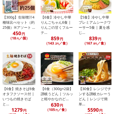
栄養成分表示
《1食（めん180g+カレースープ25g）あたり》
エネルギー：198kcal
【300g】生味噌汁4
【6食】冷やし中華
【5食】冷やし中華
たんぱく質：6.4g
種味比べセット（約
りんごちゃん6食 |
プレミアムシークワ
脂 質：1.2g
25個）※アソート ...
りんごの甘くフルー
ーサー5食 | 夏を感
450
テ...
じ...
炭水化物：40.3g
円
859
839
（18
／個）
食塩相当量：7.4g
円
円
円
（143
／食）
（167
／食）
.2円
.8円
・注意事項：
※同じ工場内でそば粉を含む商品を製造しております。
※本品は冷凍保管できません。
※本品は麺の品質保持のためpH調整剤を使用しています。開封
後、または調理後の麺にも酸味臭をお感じになられる場合がありま
すが、品質上、問題はありませんので、ご安心の上お召しあがりく
ださい。
※調理の際に熱湯を使用します。ご注意ください。
【6食】焼きそば6食
【6食（300g×2袋】
【30食】レンジでチ
オタフクソース付 |
讃岐うどん | ツルッ
ンする讃岐カレーう
いつもの焼きそば
と軽やかなのど...
どん | レンジで簡
注意事項
630
と...
単...
円
1279
5590
（105
／食）
円
円
【賞味・消費期限のある商品について】
円