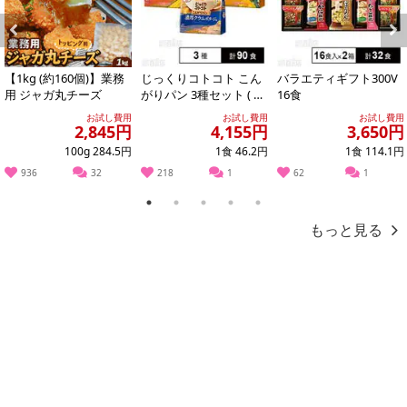
Previous
Next
【1kg (約160個)】業務
じっくりコトコト こん
バラエティギフト300V
用 ジャガ丸チーズ
がりパン 3種セット ( 濃
16食
厚コーンポタージュ /
お試し費用
お試し費用
お試し費用
濃厚か...
2,845円
4,155円
3,650円
100g 284.5円
1食 46.2円
1食 114.1円
936
32
218
1
62
1
1
2
3
4
5
もっと見る