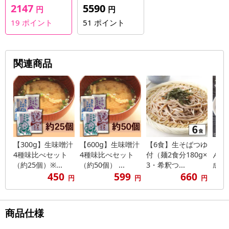
2147
5590
円
円
19
ポイント
51
ポイント
関連商品
【300g】生味噌汁
【600g】生味噌汁
【6食】生そばつゆ
【6
4種味比べセット
4種味比べセット
付（麺2食分180g×
ん麺
（約25個）※...
（約50個） ...
3・希釈つ...
成チ
450
599
660
円
円
円
商品仕様