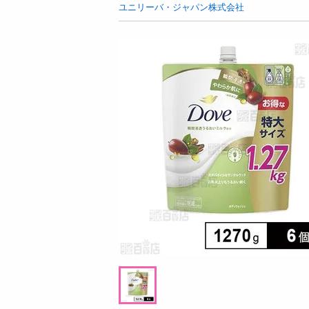
お酒
ユニリーバ・ジャパン株式会社
洗剤
キッチン・日用品
ヘアケア・ボディケア
ビューティーケア
健康・ダイエット・サプリメント
医薬品・医薬部外品
インテリア・家具・収納・寝具
08月06日18時00分 ～
08月06日1
ファッション
ちょっプル
ちょっプル
7
3
0
家電
アマノフーズ いつものおみそ汁 13種セット
しゃきっときんぴらと
ベビー・キッズ・マタニティ
口包装 600g
ペット用品
提供数 27
資格・学習
お試し費用
14,882
円
掲載予告