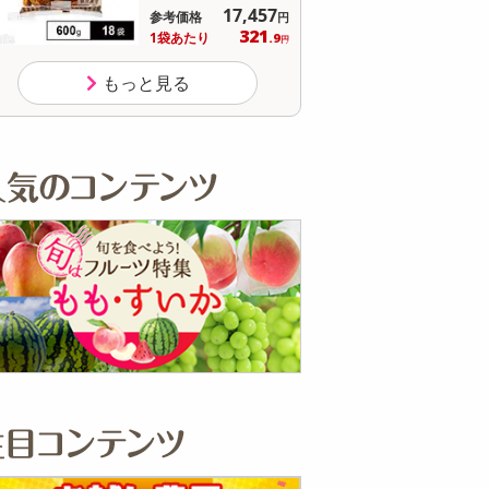
17,457
参考価格
参
円
321
1袋あたり
1食
.9
円
もっと見る