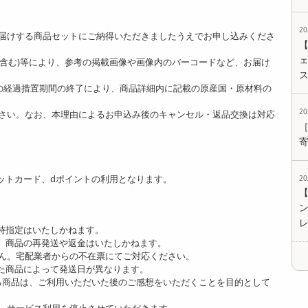
。
2
届けする商品セットにご納得いただきましたうえでお申し込みくださ
ェ
ど含む)等により、参考の掲載画像や画像内のバーコードなど、お届け
]の経過措置期間の終了により、商品詳細内に記載の原産国・原材料の
2
さい。なお、本理由によるお申込み後のキャンセル・返品交換は対応
ットカード、dポイントの利用となります。
2
時指定はいたしかねます。
、商品の再発送や返金はいたしかねます。
ん。宅配業者からの不在票にてご対応ください。
た商品によって発送日が異なります。
る商品は、ご利用いただいた後のご感想をいただくことを目的として
、サービス利用を停止させていただきます。