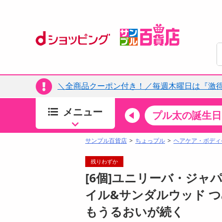
＼全商品クーポン付き！／毎週木曜日は『激
メニュー
ちょっプルカテゴリ
キッチン・日用品
食品
プル太の誕生日
すべ
食品・調味料
サンプル百貨店
ちょっプル
ヘアケア・ボディ
生鮮食品
残りわずか
加工食品
[6個]ユニリーバ・ジャ
お菓子
イル&サンダルウッド つめ
アイス・スイーツ
もうるおいが続く
飲料