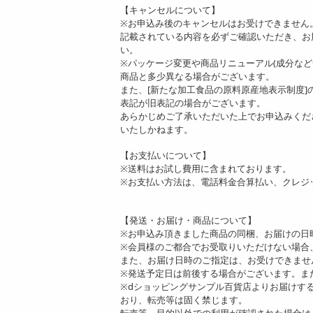
【キャンセルについて】
※お申込み後のキャンセルはお受けできません
記載されている内容を必ずご確認いただき、お
い。
※パッケージ変更や商品リニューアル(成分な
商品と多少異なる場合がございます。
また、[新たな加工食品の原料原産地表示制度
表記が旧表記の場合がございます。
あらかじめご了承いただいた上でお申込みくだ
いたしかねます。
【お支払いについて】
※送料はお試し費用に含まれております。
※お支払い方法は、電話料金合算払い、クレジ
【発送・お届け・商品について】
※お申込み頂きました商品の同梱、お届けの日
※会員様のご都合でお受取りいただけない場合
また、お届け日時のご指定は、お受けできませ
※発送予定日は前後する場合がございます。ま
※dショッピングサンプル百貨店よりお届けす
おり、転売等は固く禁じます。
転売等、目的以外での利用が確認された場合は