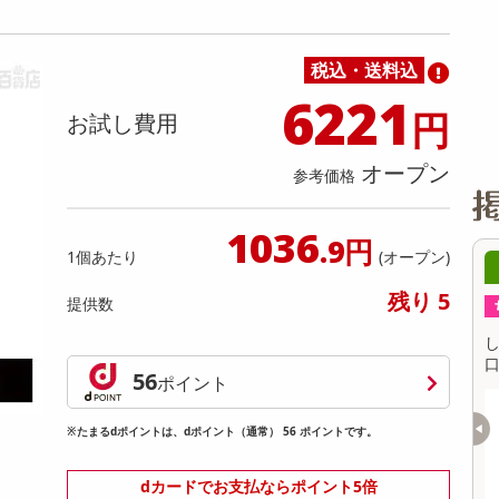
缶詰・瓶詰・ジャム・はちみつ
ミールキット
チョコレート
トクホ
果実酒・梅酒
住居用洗剤
日用品
スポーツサプリメント・ドリンク
チェア・ソファ
財布・小物
パソコン・プリンター・パソコン周辺機器
家具・寝具
料理の素
ナッツ・ドライフルーツ
栄養ドリンク・エナジードリンク
チューハイ・カクテル
洗剤ギフト
ヘルスケア・衛生用品
健康グッズ
インテリア雑貨
時計
記録メディア・メモリーカード
マタニティ
税込・送料込
乾物・海苔・粉物
ゼリー・プリン
お茶・紅茶（茶葉）
ノンアルコール飲料
その他 洗剤
キッチン雑貨・食器・消耗品
アウトドア・イベント用品・DIY・工具
アクセサリー
その他 ベビー・キッズ・マタニティ
スマートフォン・携帯電話・タブレットアクセ
リー
6221
円
カレー・シチュー
和菓子
コーヒー(豆・インスタント）
ビール・ワイン・お酒ギフト
調理器具・鍋・包丁
その他 インテリア・家具
ファッション雑貨
電池
お試し費用
電球・蛍光灯・照明
オープン
参考価格
AV機器
その他 家電
1036
.9円
1個あたり
(オープン)
8時00分 ～
08月06日18時00分 ～
残り 5
提供数
ちょっプル
38
5
51
5
白身魚の寄せ揚げ 小
しゃきっときんぴらと白身魚の寄せ揚げ 小
口包装 600g
口
56
ポイント
提供数 119
提供数 98
※たまるdポイントは、dポイント（通常） 56 ポイントです。
お試し費用
お試し費用
4,156
2,583
円
円
dカードでお支払ならポイント5倍