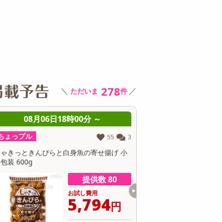
その他 キッチン・日用品
その他 ファッション
サ
278
＼
／
ただいま
件
08月06日18時00分 ～
08月06日18時0
ちょっプル
ちょっプル
55
3
しゃきっときんぴらと白身魚の寄せ揚げ 小
アマノフーズ いつものおみ
包装 600g
提供数 80
お試し費用
お
5,794
8
円