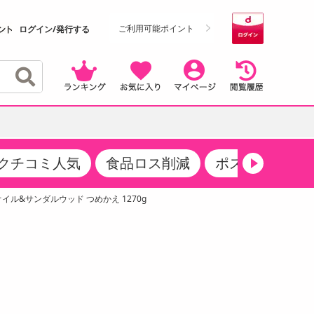
ご利用可能ポイント
ログイン/発行する
クチコミ人気
食品ロス削減
ポストにお届け
クーポン
・サプリメント
品
・収納・寝具
マタニティ
ケア
商品限定クーポン
イル&サンダルウッド つめかえ 1270g
食品ギフト
おつまみ
ココア・チョコレート飲料
その他 アルコール飲料
弁当箱・水筒・弁当グッズ
下着・ルームウェア
その他 食品
製菓・製パン材料
飲料ギフト
生活雑貨
メンズ
その他 お菓子・スイーツ
その他 飲料
スポーツ・アウトドア用品
ベビー・キッズ
介護用品
レッグウェア