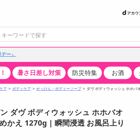
得デー』
！
暑さ日差し対策
防災特集
お酒
て見る
特設コーナー
食品・調味料
生鮮食品
お菓子
アイス・スイーツ
飲料
お酒
洗剤
キッチン・日用品
健康・ダイエット
医薬品・医薬部外
インテリア・家具
ファッション
家電
ベビー・キッズ・
ペット用品
加工食品
ヘアケア・ボディ
ビューティーケア
特集一覧
ケア
ボディケア
せっけん・ボディーソープ
ダヴ ボディウォッシュ ホホバオ
クチコミで選ばれた人気商品
米・雑穀
肉・肉加工品
スナック菓子
アイスクリーム・シャーベット
水・ミネラルウォーター・炭酸水
ビール・発泡酒・新ジャンル
キッチン・台所用洗剤
掃除用具
健康食品・飲料
第二類医薬品
収納用品
トップス
生活家電
ベビーおむつ・トイレ用品
犬用品
カップ麺・乾麺・パスタ
ヘアケア・スタイリング
スキンケア・基礎化粧品
パン・シリアル・コーンフレーク
魚介類・シーフード・水産加工品
クッキー・クラッカー
ケーキ・スイーツ
お茶・紅茶（ソフトドリンク）
ワイン
洗濯用洗剤・柔軟剤・漂白剤
洗濯用品
ダイエット
指定第二類医薬品
寝具・布団
ボトムス
キッチン家電
授乳グッズ
猫用品
インスタント・レトルト・冷凍食品・惣菜
ボディケア
ベースメイク・メイクアップ・ネイル
パン ダヴ ボディウォッシュ ホホバオ
サンプリング
チーズ・ヨーグルト・乳製品・卵
フルーツ・果物・果物加工品
キャンディ・ガム・タブレット
お菓子・スイーツギフト
コーヒー（ソフトドリンク）
日本酒・焼酎
バス・お風呂用洗剤
トイレ・バス用品
サプリメント
第三類医薬品
マット・カーペット・クッション
シューズ
冷房・暖房器具・空調
食事グッズ
その他 ペット用品
ナチュラル・オーガニックコスメ
かえ 1270g | 瞬間浸透 お風呂上り
抽選サンプル
調味料・ドレッシング・油
野菜・きのこ
せんべい・米菓
果実・野菜・清涼・乳飲料
洋酒・リキュール
トイレ用洗剤
タオル
美容サプリメント・ドリンク
医薬部外品
テーブル・デスク・カウンター
バッグ
美容・健康家電
ベビー用品・雑貨
香水・アロマ