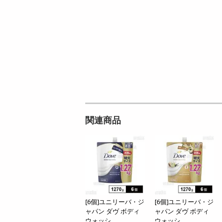
ン
オープン
参考価格
114
1食あたり
9
.5
円
円
関連商品
[6個]ユニリーバ・ジ
[6個]ユニリーバ・ジ
ャパン ダヴ ボディ
ャパン ダヴ ボディ
ウォッシ...
ウォッシ...