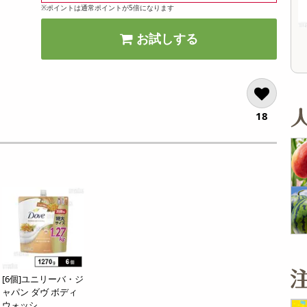
11,638
5,819
※ポイントは通常ポイントが5倍になります
参考価格
参考価格
円
円
346
430
1袋あたり
1袋あたり
.4
.5
円
円
お試しする
18
[6個]ユニリーバ・ジ
ャパン ダヴ ボディ
ウォッシ...