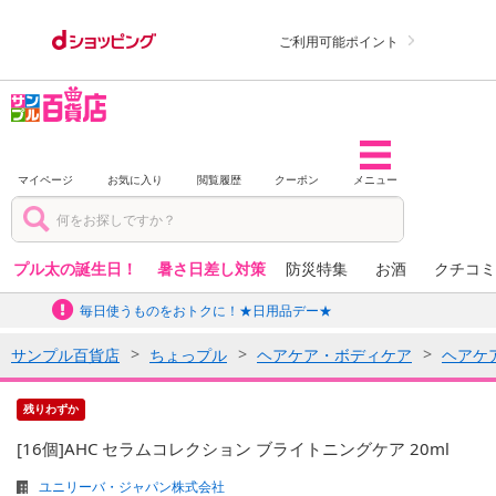
ご利用可能ポイント
マイページ
お気に入り
閲覧履歴
クーポン
メニュー
プル太の誕生日！
暑さ日差し対策
防災特集
お酒
クチコミ
毎日使うものをおトクに！★日用品デー★
サンプル百貨店
ちょっプル
ヘアケア・ボディケア
ヘアケ
残りわずか
[16個]AHC セラムコレクション ブライトニングケア 20ml
ユニリーバ・ジャパン株式会社