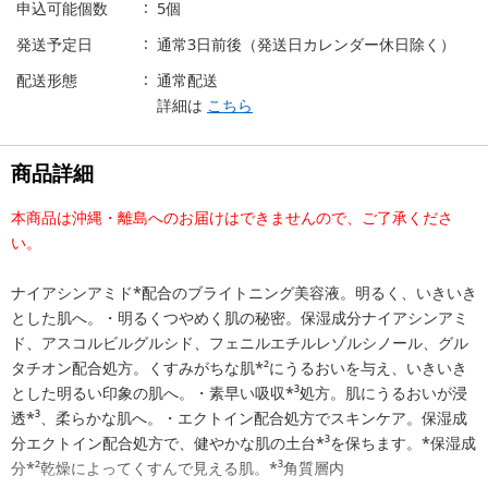
申込可能個数
5個
発送予定日
通常3日前後（発送日カレンダー休日除く）
配送形態
通常配送
詳細は
こちら
商品詳細
本商品は沖縄・離島へのお届けはできませんので、ご了承くださ
い。
ナイアシンアミド*配合のブライトニング美容液。明るく、いきいき
とした肌へ。・明るくつやめく肌の秘密。保湿成分ナイアシンアミ
ド、アスコルビルグルシド、フェニルエチルレゾルシノール、グル
タチオン配合処方。くすみがちな肌*²にうるおいを与え、いきいき
とした明るい印象の肌へ。・素早い吸収*³処方。肌にうるおいが浸
透*³、柔らかな肌へ。・エクトイン配合処方でスキンケア。保湿成
分エクトイン配合処方で、健やかな肌の土台*³を保ちます。*保湿成
分*²乾燥によってくすんで見える肌。*³角質層内