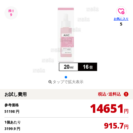
残り
9
5
タップで拡大表示
お試し費用
税込･送料込
14651
参考価格
円
51198
円
1個あたり
915.7
円
3199.9
円