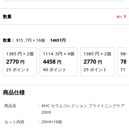
数量
9
残り
数量：
915 .7円 × 16個
14651円
1385 円 × 2個
1114 .5円 × 4個
1385 円 × 2個
980
2770
4458
2770
78
円
円
円
25
ポイント
40
ポイント
25
ポイント
71
商品仕様
商品名
AHC セラムコレクション ブライトニングケア
20ml
セット内容
20ml×16個