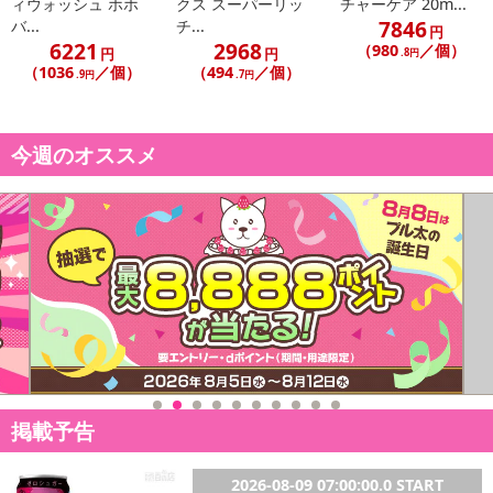
ィウォッシュ ホホ
クス スーパーリッ
チャーケア 20m...
7846
バ...
チ...
円
6221
2968
（980
／個）
円
円
.8円
（1036
／個）
（494
／個）
.9円
.7円
今週のオススメ
掲載予告
2026-08-09 07:00:00.0 START