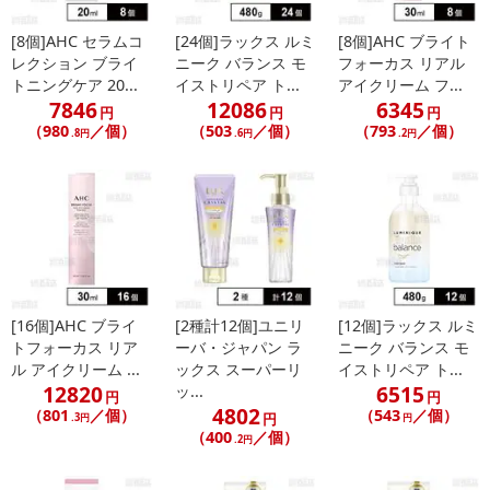
[8個]AHC セラムコ
[24個]ラックス ルミ
[8個]AHC ブライト
【発送・お届け・商品について】
レクション ブライ
ニーク バランス モ
フォーカス リアル
※お申込み頂きました商品の同梱、お届けの日時指定はいたしかね
トニングケア 20...
イストリペア ト...
アイクリーム フ...
ます。
7846
12086
6345
円
円
円
※会員様のご都合でお受取りいただけない場合、商品の再発送や返
（980
／個）
（503
／個）
（793
／個）
.8円
.6円
.2円
金はいたしかねます。
また、お届け日時のご指定は、お受けできません。宅配業者からの
不在票にてご対応ください。
※発送予定日は前後する場合がございます。また商品によって発送
日が異なります。
※dショッピングサンプル百貨店よりお届けする商品は、ご利用いた
だいた後のご感想をいただくことを目的としており、転売等は固く
[16個]AHC ブライ
[2種計12個]ユニリ
[12個]ラックス ルミ
禁じます。
トフォーカス リア
ーバ・ジャパン ラ
ニーク バランス モ
転売等、目的以外での利用が確認された場合は、サービス利用を停
ル アイクリーム ...
ックス スーパーリ
イストリペア ト...
止させていただきます。
12820
6515
ッ...
円
円
4802
（801
／個）
（543
／個）
円
.3円
円
（400
／個）
発送日カレンダー
.2円