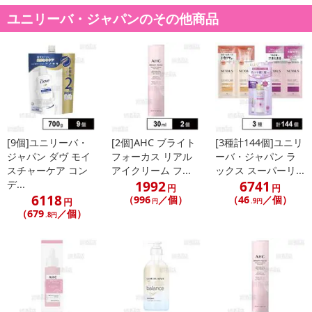
必ずご確認ください。
ユニリーバ・ジャパンのその他商品
【キャンセルについて】
※お申込み後のキャンセルはお受けできません。
記載されている内容を必ずご確認いただき、お届けする商品セット
にご納得いただきましたうえでお申し込みください。
※パッケージ変更や商品リニューアル(成分など含む)等により、参考
の掲載画像や画像内のバーコードなど、お届け商品と多少異なる場
合がございます。
[9個]ユニリーバ・
[2個]AHC ブライト
[3種計144個]ユニリ
また、[新たな加工食品の原料原産地表示制度]の経過措置期間の終
ジャパン ダヴ モイ
フォーカス リアル
ーバ・ジャパン ラ
スチャーケア コン
アイクリーム フ...
ックス スーパーリ...
了により、商品詳細内に記載の原産国・原材料の表記が旧表記の場
1992
6741
デ...
合がございます。
円
円
6118
（996
／個）
（46
／個）
円
あらかじめご了承いただいた上でお申込みください。なお、本理由
円
.9円
（679
／個）
.8円
によるお申込み後のキャンセル・返品交換は対応いたしかねます。
【お支払いについて】
※送料はお試し費用に含まれております。
※お支払い方法は、電話料金合算払い、クレジットカード、dポイン
トの利用となります。