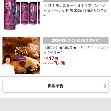
【4本】モンスター ウルトラファンタジ
ー ルビーレッド 缶 355ml [抽選サンプル]
■
2026-08-09 08:00:00.0 START
【6個入】★新改良★ごろごろフィナンシ
ェ ( ベリー )
1417
円
(236
.2円
／個)
掲載予告