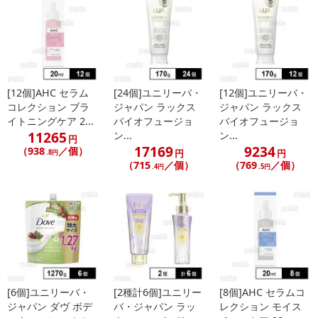
[12個]AHC セラム
[24個]ユニリーバ・
[12個]ユニリーバ・
コレクション ブラ
ジャパン ラックス
ジャパン ラックス
イトニングケア 2...
バイオフュージョ
バイオフュージョ
休業日
11265
ン...
ン...
円
17169
9234
（938
／個）
円
円
.8円
■
その他共通および商品カテゴリー別注意事項（※必ずご確認くだ
（715
／個）
（769
／個）
.4円
.5円
さい）
こちらの情報は
2026-07-09 14:13:35.0
での情報となります。
[6個]ユニリーバ・
[2種計6個]ユニリー
[8個]AHC セラムコ
ジャパン ダヴ ボデ
バ・ジャパン ラッ
レクション モイス