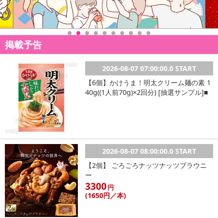
掲載予告
2026-08-07 07:00:00.0 START
【6個】かけうま！明太クリーム麺の素 1
40g((1人前70g)×2回分) [抽選サンプル]■
2026-08-07 08:00:00.0 START
【2個】 ごろごろナッツナッツブラウニ
ー
3300
円
(1650
円
／本)