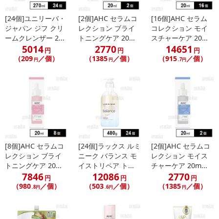
[24個]ユニリーバ・
[2個]AHC セラムコ
[16個]AHC セラム
ジャパン ジフ クリ
レクション ブライ
コレクション モイ
ームクレンザー 2...
トニングケア 20...
スチャーケア 20...
5014
2770
14651
円
円
円
（209
／個）
（1385
／個）
（915
／個）
円
円
.7円
休業日
■
その他共通および商品カテゴリー別注意事項（※必ずご確認くだ
さい）
こちらの情報は
2026-07-09 14:13:35.0
での情報となります。
[8個]AHC セラムコ
[24個]ラックス ルミ
[2個]AHC セラムコ
レクション ブライ
ニーク バランス モ
レクション モイス
トニングケア 20...
イストリペア ト...
チャーケア 20m...
7846
12086
2770
円
円
円
（980
／個）
（503
／個）
（1385
／個）
.8円
.6円
円