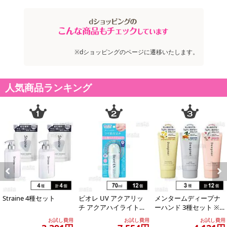
※dショッピングのページに遷移いたします。
人気商品ランキング
Previous
Next
Straine 4種セット
ビオレ UV アクアリッ
メンタームディープナ
チ アクアハイライトロ
ーハンド 3種セット ※
ーション 70ml ※商品改
店頭戻り品
お試し費用
お試し費用
お試し費用
廃に伴...