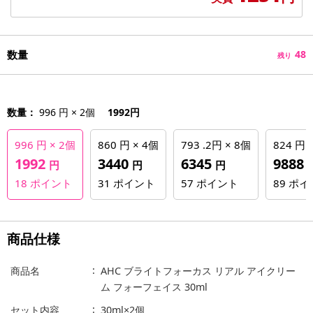
数量
48
残り
数量：
996 円 × 2個
1992円
996 円 × 2個
860 円 × 4個
793 .2円 × 8個
824 円 
1992
3440
6345
9888
円
円
円
18
ポイント
31
ポイント
57
ポイント
89
ポイ
商品仕様
商品名
AHC ブライトフォーカス リアル アイクリー
ム フォーフェイス 30ml
セット内容
30ml×2個