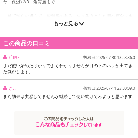
ヤ・保湿) ※3：角質層まで
・AHC独自の処方で、透明感のある、生き生きとした肌へ複合スキ
ンケア成分Gluta－i＊配合で、明るさだけでなく、ハリとうるおい
もっと見る
も。
・高浸透技術で顔全体の肌の奥＊＊までケア独自の高浸透技術「マ
この商品の口コミ
イクロカプセルテて、Gluta－i＊配合処方が肌の奥＊＊まで届き、
目元と顔全体を明るい肌へ。
ﾋﾟﾛﾘﾝ
投稿日:2026-07-30 18:58:36.0
・瞬間ツヤ効果うるおいを与えるクリーミー処方が、肌をなめらか
にし、なじませた直後からツヤのある肌へ。 ＊グルタチオン、ビサ
まだ使い始めたばかりでよくわかりませんが目の下のハリが出てき
た気がします。
ボロール、3－O－エチルアスコルビン酸、ヒアルロン酸Na、酸化
チタン：整肌成分(光沢＆保湿)
＊＊角質層
きこ
投稿日:2026-07-11 23:50:09.0
まだ効果は実感してませんが継続して使い続けてみようと思います
原産国(最終加工地):
韓国