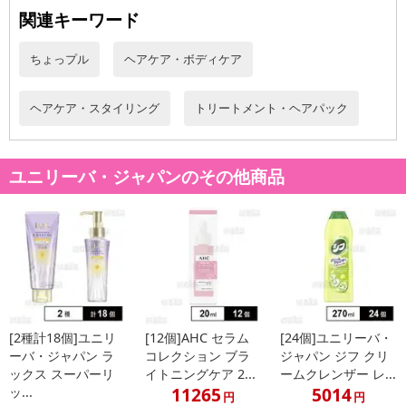
必ずご確認ください。
関連キーワード
【キャンセルについて】
ちょっプル
ヘアケア・ボディケア
※お申込み後のキャンセルはお受けできません。
記載されている内容を必ずご確認いただき、お届けする商品セット
にご納得いただきましたうえでお申し込みください。
ヘアケア・スタイリング
トリートメント・ヘアパック
※パッケージ変更や商品リニューアル(成分など含む)等により、参考
の掲載画像や画像内のバーコードなど、お届け商品と多少異なる場
合がございます。
ユニリーバ・ジャパンのその他商品
また、[新たな加工食品の原料原産地表示制度]の経過措置期間の終
了により、商品詳細内に記載の原産国・原材料の表記が旧表記の場
合がございます。
あらかじめご了承いただいた上でお申込みください。なお、本理由
によるお申込み後のキャンセル・返品交換は対応いたしかねます。
【お支払いについて】
※送料はお試し費用に含まれております。
[2種計18個]ユニリ
[12個]AHC セラム
[24個]ユニリーバ・
ーバ・ジャパン ラ
コレクション ブラ
ジャパン ジフ クリ
※お支払い方法は、電話料金合算払い、クレジットカード、dポイン
ックス スーパーリ
イトニングケア 2...
ームクレンザー レ...
トの利用となります。
11265
5014
ッ...
円
円