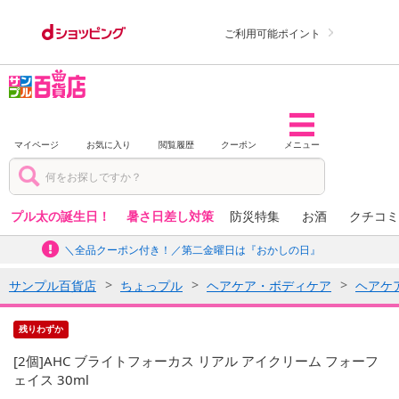
ご利用可能ポイント
マイページ
お気に入り
閲覧履歴
クーポン
メニュー
プル太の誕生日！
暑さ日差し対策
防災特集
お酒
クチコミ
＼全品クーポン付き！／第二金曜日は『おかしの日』
サンプル百貨店
ちょっプル
ヘアケア・ボディケア
ヘアケ
残りわずか
[2個]AHC ブライトフォーカス リアル アイクリーム フォーフ
ェイス 30ml