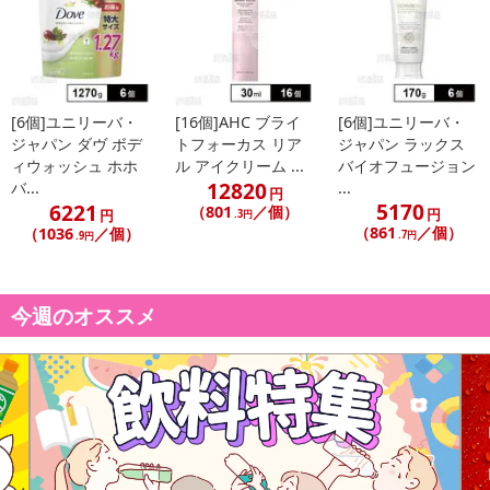
[6個]ユニリーバ・
[16個]AHC ブライ
[6個]ユニリーバ・
ジャパン ダヴ ボデ
トフォーカス リア
ジャパン ラックス
ィウォッシュ ホホ
ル アイクリーム ...
バイオフュージョン
12820
バ...
...
円
5170
6221
（801
／個）
円
円
.3円
（861
／個）
（1036
／個）
.7円
.9円
今週のオススメ