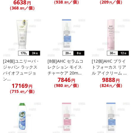
6638
（938
／個）
（209
／個）
円
.8円
円
【発送・お届け・商品について】
（368
／個）
.8円
※お申込み頂きました商品の同梱、お届けの日時指定はいたしかね
ます。
※会員様のご都合でお受取りいただけない場合、商品の再発送や返
金はいたしかねます。
また、お届け日時のご指定は、お受けできません。宅配業者からの
不在票にてご対応ください。
※発送予定日は前後する場合がございます。また商品によって発送
日が異なります。
[24個]ユニリーバ・
[8個]AHC セラムコ
[12個]AHC ブライ
※dショッピングサンプル百貨店よりお届けする商品は、ご利用いた
ジャパン ラックス
レクション モイス
トフォーカス リア
バイオフュージョ
チャーケア 20m...
ル アイクリーム ...
だいた後のご感想をいただくことを目的としており、転売等は固く
7846
9888
ン...
禁じます。
円
円
17169
（980
／個）
（824
／個）
円
転売等、目的以外での利用が確認された場合は、サービス利用を停
.8円
円
（715
／個）
.4円
止させていただきます。
発送日カレンダー