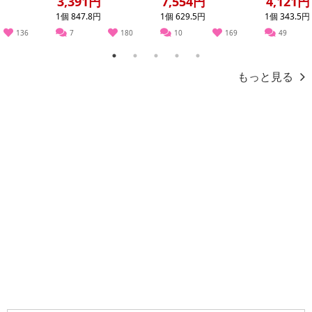
3,391円
7,554円
4,121円
1個 847.8円
1個 629.5円
1個 343.5円
136
7
180
10
169
49
1
2
3
4
5
もっと見る
注意事項
お申込みの際は 「商品情報」に記載されている「注意事項」を