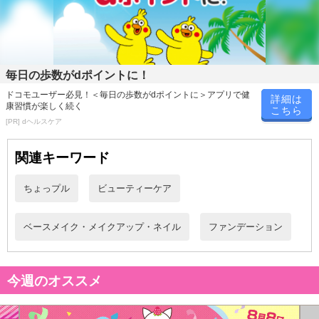
毎日の歩数がdポイントに！
注意事項
ドコモユーザー必見！＜毎日の歩数がdポイントに＞アプリで健
詳細は
康習慣が楽しく続く
こちら
[PR] dヘルスケア
お申込みの際は 「商品情報」に記載されている「注意事項」を
必ずご確認ください。
関連キーワード
【キャンセルについて】
ちょっプル
ビューティーケア
※お申込み後のキャンセルはお受けできません。
記載されている内容を必ずご確認いただき、お届けする商品セット
にご納得いただきましたうえでお申し込みください。
ベースメイク・メイクアップ・ネイル
ファンデーション
※パッケージ変更や商品リニューアル(成分など含む)等により、参考
の掲載画像や画像内のバーコードなど、お届け商品と多少異なる場
合がございます。
今週のオススメ
また、[新たな加工食品の原料原産地表示制度]の経過措置期間の終
了により、商品詳細内に記載の原産国・原材料の表記が旧表記の場