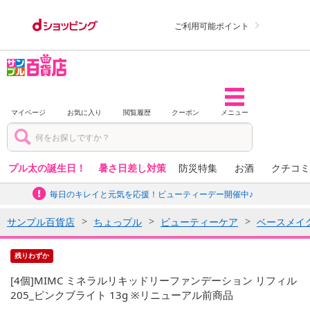
ご利用可能ポイント
マイページ
お気に入り
閲覧履歴
クーポン
メニュー
プル太の誕生日！
暑さ日差し対策
防災特集
お酒
クチコミ
毎日のキレイと元気を応援！ビューティーデー開催中♪
サンプル百貨店
ちょっプル
ビューティーケア
ベースメイ
残りわずか
[4個]MIMC ミネラルリキッドリーファンデーション リフィル
205_ピンクブライト 13g ※リニューアル前商品