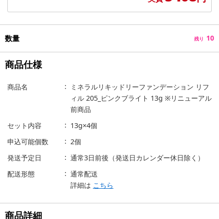
数量
10
残り
商品仕様
商品名
ミネラルリキッドリーファンデーション リフ
ィル 205_ピンクブライト 13g ※リニューアル
前商品
セット内容
13g×4個
申込可能個数
2個
発送予定日
通常3日前後（発送日カレンダー休日除く）
配送形態
通常配送
詳細は
こちら
商品詳細