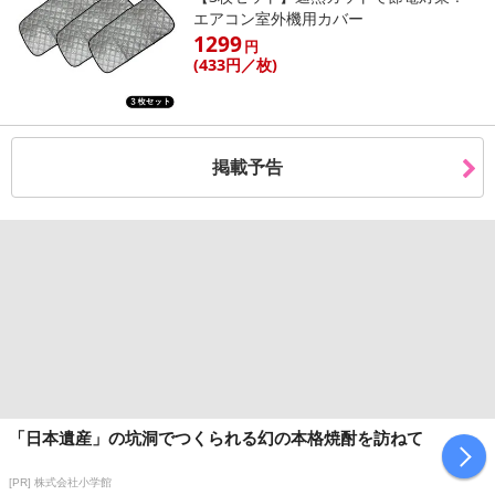
だいた後のご感想をいただくことを目的としており、転売等は固く
エアコン室外機用カバー
1299
禁じます。
円
(433
円
／枚)
転売等、目的以外での利用が確認された場合は、サービス利用を停
止させていただきます。
発送日カレンダー
掲載予告
休業日
「日本遺産」の坑洞でつくられる幻の本格焼酎を訪ねて
■
その他共通および商品カテゴリー別注意事項（※必ずご確認くだ
さい）
[PR] 株式会社小学館