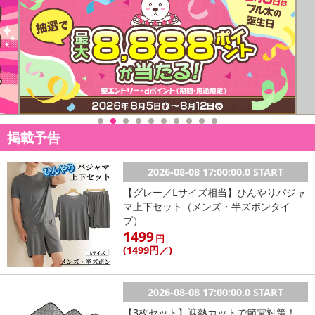
合がございます。
あらかじめご了承いただいた上でお申込みください。なお、本理由
によるお申込み後のキャンセル・返品交換は対応いたしかねます。
【お支払いについて】
※送料はお試し費用に含まれております。
※お支払い方法は、電話料金合算払い、クレジットカード、dポイン
トの利用となります。
掲載予告
【発送・お届け・商品について】
2026-08-08 17:00:00.0 START
※お申込み頂きました商品の同梱、お届けの日時指定はいたしかね
【グレー／Lサイズ相当】ひんやりパジャ
ます。
マ上下セット（メンズ・半ズボンタイ
※会員様のご都合でお受取りいただけない場合、商品の再発送や返
プ）
金はいたしかねます。
1499
円
また、お届け日時のご指定は、お受けできません。宅配業者からの
(1499
円
／)
不在票にてご対応ください。
※発送予定日は前後する場合がございます。また商品によって発送
2026-08-08 17:00:00.0 START
日が異なります。
※dショッピングサンプル百貨店よりお届けする商品は、ご利用いた
【3枚セット】遮熱カットで節電対策！