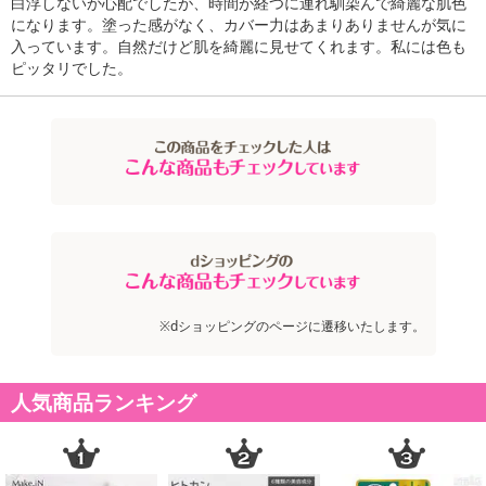
白浮しないか心配でしたが、時間が経つに連れ馴染んで綺麗な肌色
独自技術で開発されたスポンジは、「ふんわりとした肌あたり」
になります。塗った感がなく、カバー力はあまりありませんが気に
入っています。自然だけど肌を綺麗に見せてくれます。私には色も
「弾力感」「ファンデーションのキャッチ＆リリース能力」の3点を
ピッタリでした。
叶え、ムラなく均一に伸び、カバー力も確実な仕上がりが実現しま
した。
ノンシリコーンでありながら、ミネラルパウダーと植物美容成分の
ベストバランスで、汗や水に強いのが特徴。汗ばんでファンデーシ
ョンが崩れやすい春夏の肌に適しています。
それでいて、石けんでオフすることが可能。
強い洗浄成分で肌に負担をかけることなく、気持ちよく落とすこと
ができます。
明るめのピンクカラー
※dショッピングのページに遷移いたします。
注意事項:
人気商品ランキング
ファンデーションをしばらく使用しないでいると、中身が出にくくなる場合があります。
出にくくなったときは、ボタンを数回押すと出てくるようになりご使用いただけます。
容器を立てた状態や逆さにした状態で保管をしないでください。
極端に高温又は低温の場所、直射日光があたる場所には保管しないでください。