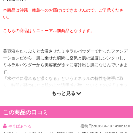
本商品は沖縄・離島へのお届けはできませんので、ご了承くださ
い。
こちらの商品はリニューアル前商品となります。
美容液をたっぷりと含浸させたミネラルパウダーで作ったファンデ
ーションだから、肌に乗せた瞬間に空気と肌の温度にシンクロし、
ミネラルパウダーから美容液が徐々に溶け出し肌になじんでいきま
す。
「水や油に濡れると濃くなる」というミネラルの特性を逆手に取
り、時間が経つほどに肌の上で透明感が増していく＊のが「ミネラ
ルシンクロ処方」。
もっと見る
色浮きやファンデのくすみとはどんどん遠ざかり、肌色と一体化し
ていくような感覚です。
この商品の口コミ
＊メイクアップ効果による
必要以上に防腐剤や酸化防止剤を添加することなく、フレッシュな
やまばぁ〜る
投稿日:2026-04-19 14:00:32.0
状態で使い切ることができるエアレスコンパクトです。