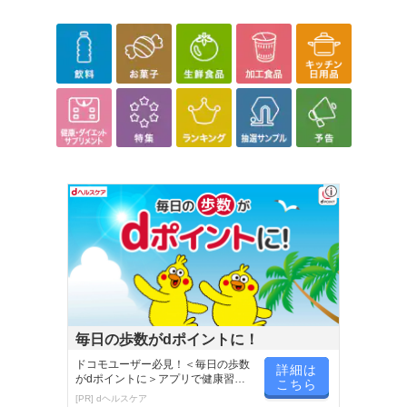
こちらの情報は
2026-07-09 14:13:35.0
での情報となります。
毎日の歩数がdポイントに！
ドコモユーザー必見！＜毎日の歩数
詳細は
がdポイントに＞アプリで健康習慣
こちら
が楽しく続く
[PR] dヘルスケア