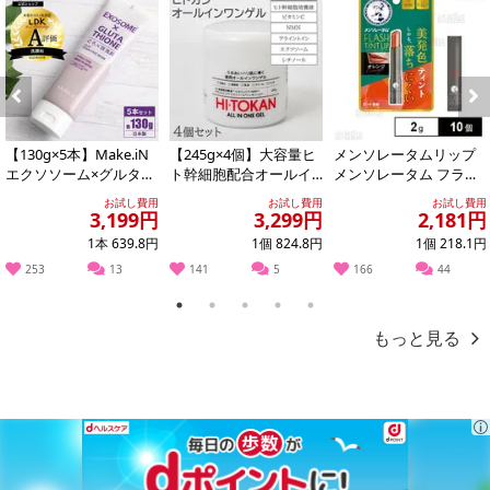
前述のような環境で保管すると、容器から中身がもれ出たり、分離するおそれがあります。
乳幼児の手が届かないところに保管してください。開封後はお早めにご使用ください。
Previous
Next
【130g×5本】Make.iN
【245g×4個】大容量ヒ
メンソレータムリップ
エクソソーム×グルタチ
ト幹細胞配合オールイ
メンソレータム フラッ
オン どろ×泡洗顔
ンワンゲル
シュティントリップ オ
お試し費用
お試し費用
お試し費用
レンジ 2.0...
3,199円
3,299円
2,181円
1本 639.8円
1個 824.8円
1個 218.1円
253
13
141
5
166
44
1
2
3
4
5
もっと見る