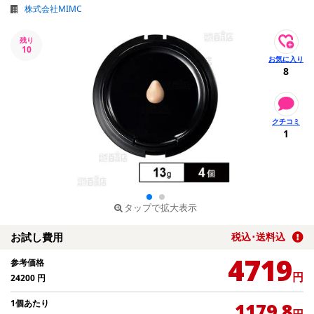
株式会社MIMC
残り
10
8
1
タップで拡大表示
お試し費用
税込･送料込
4719
参考価格
円
24200
円
1個あたり
1179.8
円