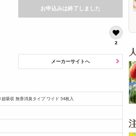
12,960
6,480
参考価格
参考価格
円
円
お申込みは終了しました
77
101
1本あたり
1本あたり
.7
円
円
2
メーカーサイトへ
超吸収 無香消臭タイプ ワイド 54枚入