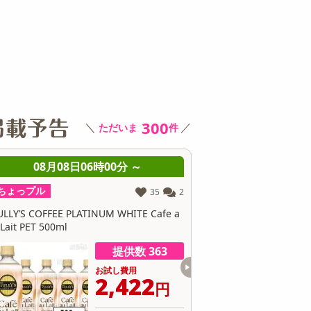
その他 キッチン・日用品
その他 ファッション
サ
300
＼
／
ただいま
件
08月08日06時00分 ～
08月08日06時0
ちょっプル
ちょっプル
53
2
やつのり 甘しお味 5g / チーズ味 5g
おやつのり 甘しお味 5g / 
提供数 70
お試し費用
お
5,175
3
円