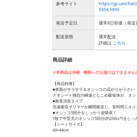
参考サイト
https://jp.unicha
0354.html
発送予定日
通常8日前後（発送
配送形態
通常配送
詳細は
こちら
商品詳細
※本商品は沖縄・離島へのお届けはできません
【商品特徴】
■表面がサラサラ＆オシッコの広がりが小さい
デオシート独自の瞬速とじこめ吸収体が、オシ
■無香消臭タイプ
高速吸収ポリマーが瞬間吸収し、長時間ニオイ
■オシッコ5回分をしっかり超吸収！
1枚で中型犬のオシッコ5回分(約250cc*)を
【シートサイズ】
60×44cm