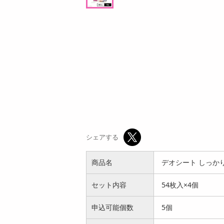
ン
9,487
参考価格
円
64
1本あたり
4
.7
円
円
シェアする
商品名
デオシート しっかり
セット内容
54枚入×4個
申込可能個数
5個