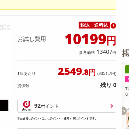
缶詰・瓶詰・ジャム・はちみつ
ミールキット
チョコレート
トクホ
果実酒・梅酒
住居用洗剤
日用品
スポーツサプリメント・ドリンク
チェア・ソファ
財布・小物
パソコン・プリンター・パソコン周辺機器
家具・寝具
料理の素
ナッツ・ドライフルーツ
栄養ドリンク・エナジードリンク
チューハイ・カクテル
洗剤ギフト
ヘルスケア・衛生用品
健康グッズ
インテリア雑貨
時計
記録メディア・メモリーカード
マタニティ
乾物・海苔・粉物
ゼリー・プリン
お茶・紅茶（茶葉）
ノンアルコール飲料
その他 洗剤
キッチン雑貨・食器・消耗品
アウトドア・イベント用品・DIY・工具
アクセサリー
その他 ベビー・キッズ・マタニティ
スマートフォン・携帯電話・タブレットアクセ
リー
税込・送料込
カレー・シチュー
和菓子
コーヒー(豆・インスタント）
ビール・ワイン・お酒ギフト
調理器具・鍋・包丁
その他 インテリア・家具
ファッション雑貨
電池
10199
円
お試し費用
電球・蛍光灯・照明
AV機器
13407
参考価格
円
その他 家電
2549
6時00分 ～
08月08日06時00分 ～
.8円
1個あたり
(3351.7円)
ちょっプル
585
19
35
2
残り 0
提供数
TINUM WHITE Cafe a
TULLY’S COFFEE PLATINUM WHITE Cafe a
お
u Lait PET 500ml
提供数 858
提供数 363
92
ポイント
お試し費用
お試し費用
3,727
2,422
円
円
※たまるdポイントは、dポイント（通常） 92 ポイントです。