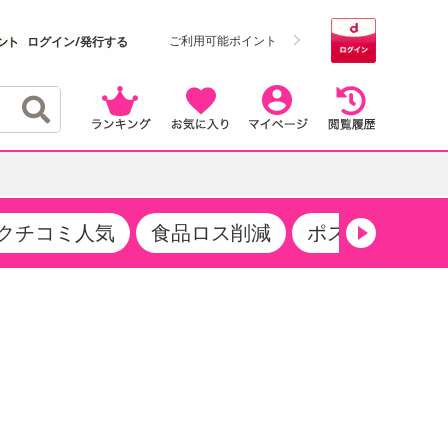
ご利用可能ポイント
ログイン/発行する
クチコミ人気
食品ロス削減
ポストにお届け
クーポン
・サプリメント
品
・収納・寝具
マタニティ
ケア
商品限定クーポン
食品ギフト
おつまみ
ココア・チョコレート飲料
その他 アルコール飲料
弁当箱・水筒・弁当グッズ
下着・ルームウェア
その他 食品
製菓・製パン材料
飲料ギフト
生活雑貨
メンズ
その他 お菓子・スイーツ
その他 飲料
スポーツ・アウトドア用品
ベビー・キッズ
介護用品
レッグウェア