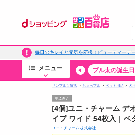
毎日のキレイと元気を応援！ビューティーデー
メニュー
ちょっプルカテゴリ
キッチン・日用品
食品
プル太の誕生日
すべ
食品・調味料
サンプル百貨店
ちょっプル
ペット用品
犬
生鮮食品
申込終了
加工食品
[4個]ユニ・チャーム 
お菓子
イプ ワイド 54枚入 |
アイス・スイーツ
ユニ・チャーム 株式会社
飲料