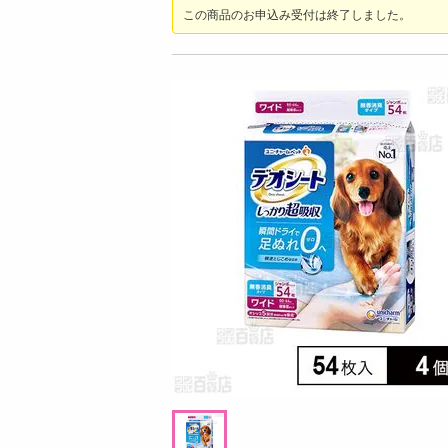
お酒
この商品のお申込み受付は終了しました。
洗剤
キッチン・日用品
ヘアケア・ボディケア
ビューティーケア
健康・ダイエット・サプリメント
医薬品・医薬部外品
インテリア・家具・収納・寝具
08月08日06時00分 ～
08月08日0
ファッション
ちょっプル
ちょっプル
0
700
62
家電
チ
スコール ホワイト 500ml / パイン 500ml
TULLY’S COFFEE PLA
ベビー・キッズ・マタニティ
u Lait PET 500ml
ペット用品
提供数 999
資格・学習
お試し費用
3,105
円
掲載予告