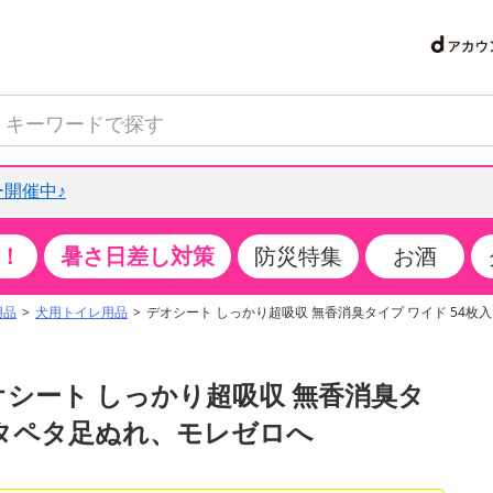
開催中♪
！
暑さ日差し対策
防災特集
お酒
て見る
特設コーナー
食品・調味料
生鮮食品
お菓子
アイス・スイーツ
飲料
お酒
洗剤
キッチン・日用品
健康・ダイエット
医薬品・医薬部外
インテリア・家具
ファッション
家電
ベビー・キッズ・
ペット用品
加工食品
ヘアケア・ボディ
ビューティーケア
特集一覧
用品
犬用トイレ用品
デオシート しっかり超吸収 無香消臭タイプ ワイド 54枚入
クチコミで選ばれた人気商品
米・雑穀
肉・肉加工品
スナック菓子
アイスクリーム・シャーベット
水・ミネラルウォーター・炭酸水
ビール・発泡酒・新ジャンル
キッチン・台所用洗剤
掃除用具
健康食品・飲料
第二類医薬品
収納用品
トップス
生活家電
ベビーおむつ・トイレ用品
犬用品
カップ麺・乾麺・パスタ
ヘアケア・スタイリング
スキンケア・基礎化粧品
パン・シリアル・コーンフレーク
魚介類・シーフード・水産加工品
クッキー・クラッカー
ケーキ・スイーツ
お茶・紅茶（ソフトドリンク）
ワイン
洗濯用洗剤・柔軟剤・漂白剤
洗濯用品
ダイエット
指定第二類医薬品
寝具・布団
ボトムス
キッチン家電
授乳グッズ
猫用品
インスタント・レトルト・冷凍食品・惣菜
ボディケア
ベースメイク・メイクアップ・ネイル
デオシート しっかり超吸収 無香消臭タ
サンプリング
チーズ・ヨーグルト・乳製品・卵
フルーツ・果物・果物加工品
キャンディ・ガム・タブレット
お菓子・スイーツギフト
コーヒー（ソフトドリンク）
日本酒・焼酎
バス・お風呂用洗剤
トイレ・バス用品
サプリメント
第三類医薬品
マット・カーペット・クッション
シューズ
冷房・暖房器具・空調
食事グッズ
その他 ペット用品
ナチュラル・オーガニックコスメ
 ペタペタ足ぬれ、モレゼロへ
抽選サンプル
調味料・ドレッシング・油
野菜・きのこ
せんべい・米菓
果実・野菜・清涼・乳飲料
洋酒・リキュール
トイレ用洗剤
タオル
美容サプリメント・ドリンク
医薬部外品
テーブル・デスク・カウンター
バッグ
美容・健康家電
ベビー用品・雑貨
香水・アロマ