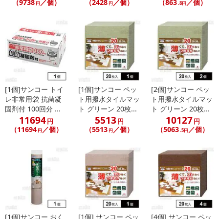
（9738
／個）
（2428
／個）
（863
／個）
円
円
.8円
[1個]サンコー トイ
[1個]サンコー ペッ
[2個]サンコー ペッ
レ非常用袋 抗菌凝
ト用撥水タイルマッ
ト用撥水タイルマッ
固剤付 100回分 ...
ト グリーン 20枚...
ト グリーン 20枚...
11694
5513
10127
円
円
円
（11694
／個）
（5513
／個）
（5063
／個）
円
円
.5円
[1個]サンコー おく
[1個] サンコー ペッ
[4個] サンコー ペッ