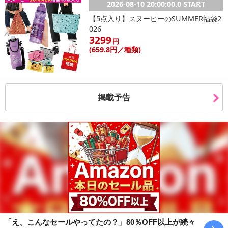
また、[新たな加工食品の原料原産地表示制度]の経過措置期間の終
2026-08-10 20:00:00.0 START
了により、商品詳細内に記載の原産国・原材料の表記が旧表記の場
【5点入り】スヌーピーのSUMMER福袋2
合がございます。
026
あらかじめご了承いただいた上でお申込みください。なお、本理由
3299
円
によるお申込み後のキャンセル・返品交換は対応いたしかねます。
(659
.8円
／種類)
【お支払いについて】
※送料はお試し費用に含まれております。
※お支払い方法は、電話料金合算払い、クレジットカード、dポイン
掲載予告
トの利用となります。
【発送・お届け・商品について】
※お申込み頂きました商品の同梱、お届けの日時指定はいたしかね
ます。
※会員様のご都合でお受取りいただけない場合、商品の再発送や返
金はいたしかねます。
また、お届け日時のご指定は、お受けできません。宅配業者からの
不在票にてご対応ください。
「え、こんなセールやってたの？」80％OFF以上が続々
※発送予定日は前後する場合がございます。また商品によって発送