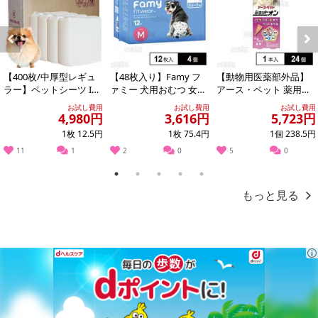
Previous
Next
【400枚/中厚型レギュ
【48枚入り】Famy フ
【動物用医薬部外品】
ラー】ペットシーツ ITF
ァミー 犬用おむつ 女の
アース・ペット 薬用シ
C
子用 Mサイズ フィット
ョットオン 猫用 1本入
お試し費用
お試し費用
お試し費用
ウェア
4,980円
3,616円
5,723円
1枚 12.5円
1枚 75.4円
1個 238.5円
11
1
2
0
5
0
1
2
3
4
5
もっと見る