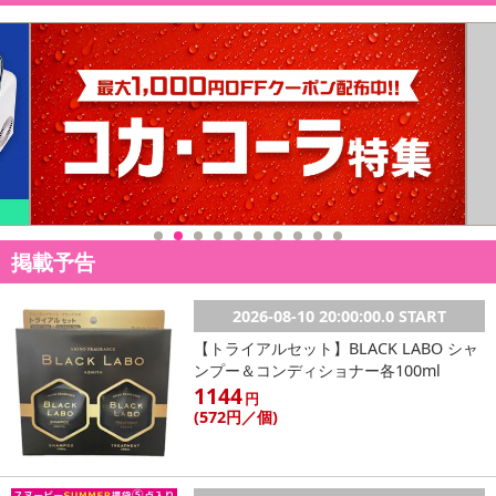
原産国(最終加工地):
日本
原材料:
表面：ポリエステル100％
裏面：アクリル樹脂(カテキン入り)
注意事項
お申込みの際は 「商品情報」に記載されている「注意事項」を
掲載予告
必ずご確認ください。
2026-08-10 20:00:00.0 START
【キャンセルについて】
【トライアルセット】BLACK LABO シャ
※お申込み後のキャンセルはお受けできません。
ンプー＆コンディショナー各100ml
記載されている内容を必ずご確認いただき、お届けする商品セット
1144
円
にご納得いただきましたうえでお申し込みください。
(572
円
／個)
※パッケージ変更や商品リニューアル(成分など含む)等により、参考
の掲載画像や画像内のバーコードなど、お届け商品と多少異なる場
合がございます。