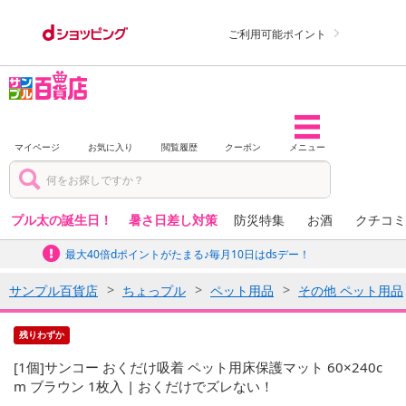
ご利用可能ポイント
マイページ
お気に入り
閲覧履歴
クーポン
メニュー
プル太の誕生日！
暑さ日差し対策
防災特集
お酒
クチコミ
最大40倍dポイントがたまる♪毎月10日はdsデー！
サンプル百貨店
ちょっプル
ペット用品
その他 ペット用品
残りわずか
[1個]サンコー おくだけ吸着 ペット用床保護マット 60×240c
m ブラウン 1枚入 | おくだけでズレない！