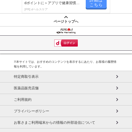
dポイントに＞アプリで健康習慣が
■
その他共通および商品カテゴリー別注意事項（※必ずご確認くだ
こちら
楽しく続く！
[PR] dヘルスケア
さい）
ページトップへ
こちらの情報は
2026-07-09 14:08:36.0
での情報となります。
※本サイトでは、おすすめのコンテンツを表示するにあたり、お客様の履歴情
報を利用しています。
特定商取引表示
医薬品販売店舗
ご利用規約
プライバシーポリシー
お客さまご利用端末からの情報の外部送信について