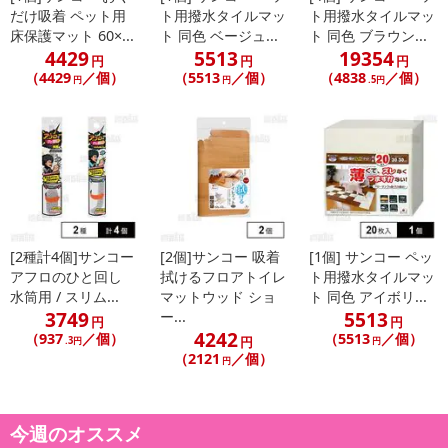
だけ吸着 ペット用
ト用撥水タイルマッ
ト用撥水タイルマッ
床保護マット 60×...
ト 同色 ベージュ...
ト 同色 ブラウン...
4429
5513
19354
円
円
円
（4429
／個）
（5513
／個）
（4838
／個）
円
円
.5円
本商品は沖縄・離島へのお届けはできませんので、ご了承くださ
い。
【商品特徴】
・撥水加工を施しています。
・簡単に取り付け、取り外しができます。
・マットの裏面が床にピタッと吸着するのでズレません。
[2種計4個]サンコー
[2個]サンコー 吸着
[1個] サンコー ペッ
・ハサミで手軽にカットできます。
アフロのひと回し
拭けるフロアトイレ
ト用撥水タイルマッ
水筒用 / スリム...
マットウッド ショ
ト 同色 アイボリ...
・生地が薄いので、つまずきにくく、扉の開閉の妨げにもなりませ
3749
5513
ー...
ん。
円
円
4242
（937
／個）
（5513
／個）
円
.3円
円
・掃除機をかけても吸い上がらず、楽にお掃除できます。
（2121
／個）
円
・繰り返しお洗濯できます。(ネット使用)
【商品本体サイズ】
今週のオススメ
60×240cm(厚み4mm)