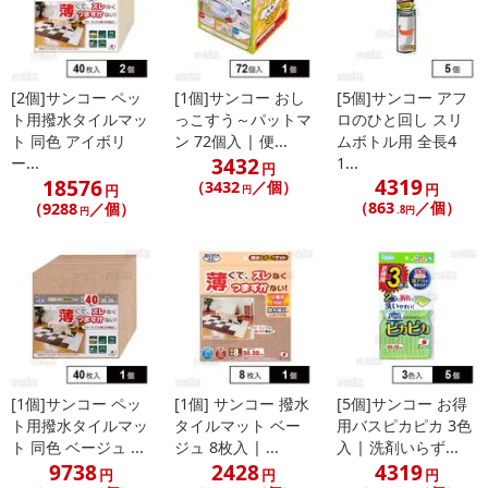
[2個]サンコー ペッ
[1個]サンコー おし
[5個]サンコー アフ
ト用撥水タイルマッ
っこすう～パットマ
ロのひと回し スリ
ト 同色 アイボリ
ン 72個入 | 便...
ムボトル用 全長4
3432
ー...
1...
円
4319
18576
（3432
／個）
円
円
円
（863
／個）
（9288
／個）
.8円
円
[1個]サンコー ペッ
[1個] サンコー 撥水
[5個]サンコー お得
ト用撥水タイルマッ
タイルマット ベー
用バスピカピカ 3色
ト 同色 ベージュ ...
ジュ 8枚入 | ...
入 | 洗剤いらず...
9738
2428
4319
円
円
円