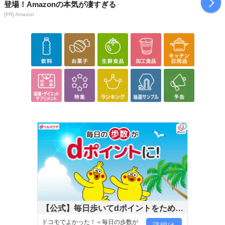
登場！Amazonの本気が凄すぎる
日が異なります。
[PR] Amazon
※dショッピングサンプル百貨店よりお届けする商品は、ご利用いた
だいた後のご感想をいただくことを目的としており、転売等は固く
禁じます。
転売等、目的以外での利用が確認された場合は、サービス利用を停
止させていただきます。
発送日カレンダー
休業日
【公式】毎日歩いてdポイントをためよ
う！
ドコモでよかった！＜毎日の歩数が
詳細は