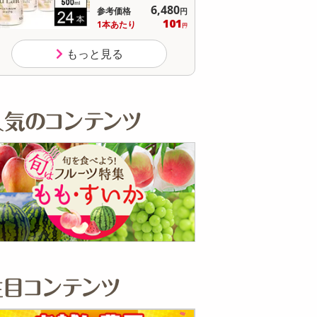
0
17,280
参考価格
円
円
1
64
1個あたり
.7
円
円
もっと見る