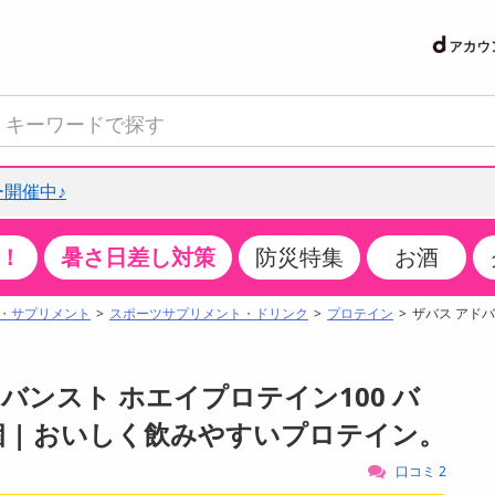
開催中♪
！
暑さ日差し対策
防災特集
お酒
て見る
特設コーナー
食品・調味料
生鮮食品
お菓子
アイス・スイーツ
飲料
お酒
洗剤
キッチン・日用品
健康・ダイエット
医薬品・医薬部外
インテリア・家具
ファッション
家電
ベビー・キッズ・
ペット用品
加工食品
ヘアケア・ボディ
ビューティーケア
特集一覧
・サプリメント
スポーツサプリメント・ドリンク
プロテイン
ザバス アドバ
クチコミで選ばれた人気商品
米・雑穀
肉・肉加工品
スナック菓子
アイスクリーム・シャーベット
水・ミネラルウォーター・炭酸水
ビール・発泡酒・新ジャンル
キッチン・台所用洗剤
掃除用具
健康食品・飲料
第二類医薬品
収納用品
トップス
生活家電
ベビーおむつ・トイレ用品
犬用品
カップ麺・乾麺・パスタ
ヘアケア・スタイリング
スキンケア・基礎化粧品
パン・シリアル・コーンフレーク
魚介類・シーフード・水産加工品
クッキー・クラッカー
ケーキ・スイーツ
お茶・紅茶（ソフトドリンク）
ワイン
洗濯用洗剤・柔軟剤・漂白剤
洗濯用品
ダイエット
指定第二類医薬品
寝具・布団
ボトムス
キッチン家電
授乳グッズ
猫用品
インスタント・レトルト・冷凍食品・惣菜
ボディケア
ベースメイク・メイクアップ・ネイル
アドバンスト ホエイプロテイン100 バ
サンプリング
チーズ・ヨーグルト・乳製品・卵
フルーツ・果物・果物加工品
キャンディ・ガム・タブレット
お菓子・スイーツギフト
コーヒー（ソフトドリンク）
日本酒・焼酎
バス・お風呂用洗剤
トイレ・バス用品
サプリメント
第三類医薬品
マット・カーペット・クッション
シューズ
冷房・暖房器具・空調
食事グッズ
その他 ペット用品
ナチュラル・オーガニックコスメ
×6個 | おいしく飲みやすいプロテイン。
抽選サンプル
調味料・ドレッシング・油
野菜・きのこ
せんべい・米菓
果実・野菜・清涼・乳飲料
洋酒・リキュール
トイレ用洗剤
タオル
美容サプリメント・ドリンク
医薬部外品
テーブル・デスク・カウンター
バッグ
美容・健康家電
ベビー用品・雑貨
香水・アロマ
口コミ 2