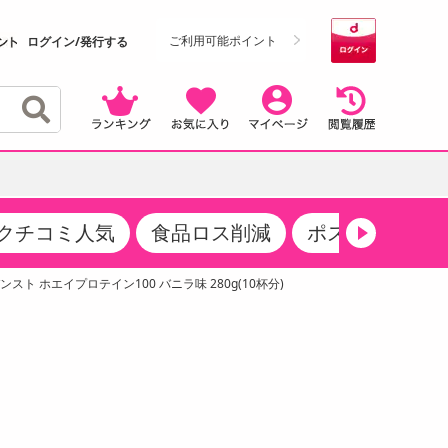
ご利用可能ポイント
ログイン/発行する
クチコミ人気
食品ロス削減
ポストにお届け
クーポン
・サプリメント
品
・収納・寝具
マタニティ
ケア
商品限定クーポン
ンスト ホエイプロテイン100 バニラ味 280g(10杯分)
食品ギフト
おつまみ
ココア・チョコレート飲料
その他 アルコール飲料
弁当箱・水筒・弁当グッズ
下着・ルームウェア
その他 食品
製菓・製パン材料
飲料ギフト
生活雑貨
メンズ
その他 お菓子・スイーツ
その他 飲料
スポーツ・アウトドア用品
ベビー・キッズ
介護用品
レッグウェア