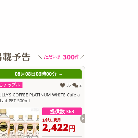
その他 キッチン・日用品
その他 ファッション
サ
300
＼
／
ただいま
件
08月08日06時00分 ～
08月08日
ちょっプル
ちょっプル
2
53
2
 a
おやつのり 甘しお味 5g / チーズ味 5g
おやつのり 甘しお味 5
提供数 70
お試し費用
5,175
円