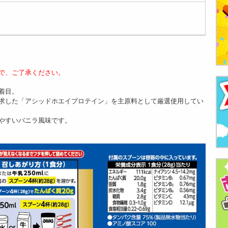
で、ご了承ください。
着目。
求した「アシッドホエイプロテイン」を主原料として厳選使用してい
やすいバニラ風味です。