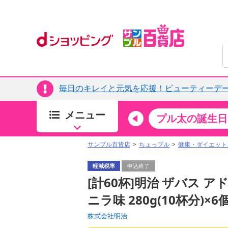
毎日のキレイと元気を応援！ビューティーデー
メニュー
ちょっプルカテゴリ
キッチン・日用品
食品
プル太の誕生日
すべ
食品・調味料
サンプル百貨店
ちょっプル
健康・ダイエット
生鮮食品
軽減税率
申込終了
加工食品
[計60杯]明治 ザバス 
お菓子
ニラ味 280g(10杯分)
アイス・スイーツ
株式会社明治
飲料