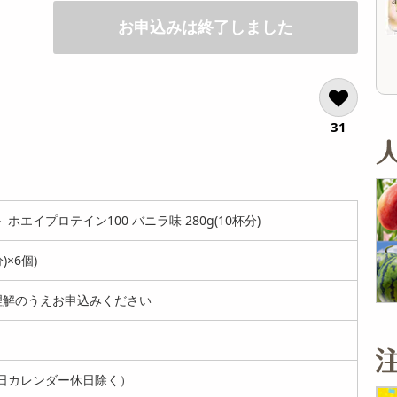
12,960
6,48
参考価格
参考価格
円
お申込みは終了しました
77
10
1本あたり
1本あたり
.7
円
31
ホエイプロテイン100 バニラ味 280g(10杯分)
)×6個)
解のうえお申込みください
日カレンダー休日除く）