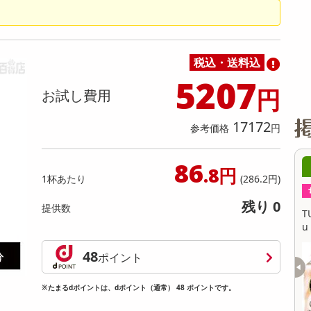
缶詰・瓶詰・ジャム・はちみつ
ミールキット
チョコレート
トクホ
果実酒・梅酒
住居用洗剤
日用品
スポーツサプリメント・ドリンク
チェア・ソファ
財布・小物
パソコン・プリンター・パソコン周辺機器
家具・寝具
料理の素
ナッツ・ドライフルーツ
栄養ドリンク・エナジードリンク
チューハイ・カクテル
洗剤ギフト
ヘルスケア・衛生用品
健康グッズ
インテリア雑貨
時計
記録メディア・メモリーカード
マタニティ
乾物・海苔・粉物
ゼリー・プリン
お茶・紅茶（茶葉）
ノンアルコール飲料
その他 洗剤
キッチン雑貨・食器・消耗品
アウトドア・イベント用品・DIY・工具
アクセサリー
その他 ベビー・キッズ・マタニティ
スマートフォン・携帯電話・タブレットアクセ
リー
税込・送料込
カレー・シチュー
和菓子
コーヒー(豆・インスタント）
ビール・ワイン・お酒ギフト
調理器具・鍋・包丁
その他 インテリア・家具
ファッション雑貨
電池
5207
円
お試し費用
電球・蛍光灯・照明
AV機器
17172
参考価格
円
その他 家電
86
08日06時00分 ～
08月08日06時00分 ～
.8円
1杯あたり
(286.2円)
ちょっプル
585
19
35
残り 0
提供数
E PLATINUM WHITE Cafe a
TULLY’S COFFEE PLATINUM WHITE Cafe
ml
u Lait PET 500ml
提供数 862
提供数 363
48
ポイント
お試し費用
お試し費用
3,727
2,422
円
円
※たまるdポイントは、dポイント（通常） 48 ポイントです。