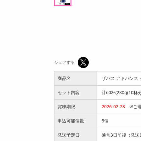
ープン
9,487
参考価格
円
243
64
1本あたり
.4
.7
円
円
シェアする
商品名
ザバス アドバンスト 
セット内容
計60杯(280g(10杯分
賞味期限
2026-02-28
※ご理
申込可能個数
5個
発送予定日
通常3日前後（発送