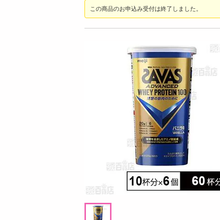
お酒
この商品のお申込み受付は終了しました。
洗剤
キッチン・日用品
ヘアケア・ボディケア
ビューティーケア
健康・ダイエット・サプリメント
医薬品・医薬部外品
インテリア・家具・収納・寝具
08月08日06時00分 ～
08月
ファッション
ちょっプル
ちょっプル
26
0
698
61
家電
ピスタチ
スコール ホワイト 500ml / パイン 500ml
TULLY’S COFFE
ベビー・キッズ・マタニティ
u Lait PET 500
ペット用品
968
提供数 999
資格・学習
お試し費用
0
3,105
円
円
掲載予告