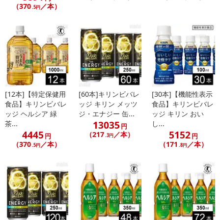
（370
／本）
.5円
[12本]【特定保健用
[60本]キリンビバレ
[30本]【機能性表示
食品】キリンビバレ
ッジ キリン メッツ
食品】キリンビバレ
ッジ ヘルシア 緑
ジ・エナジー 缶...
ッジ キリン おい
13035
茶...
し...
円
4445
5152
（217
／本）
円
円
.3円
（370
／本）
（171
／本）
.5円
.8円