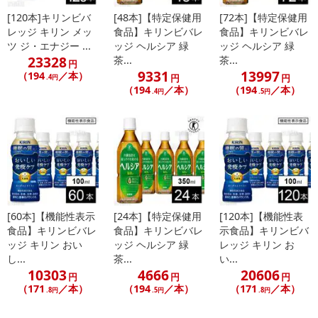
[120本]キリンビバ
[48本]【特定保健用
[72本]【特定保健用
レッジ キリン メッ
食品】キリンビバレ
食品】キリンビバレ
ツ ジ・エナジー ...
ッジ ヘルシア 緑
ッジ ヘルシア 緑
23328
茶...
茶...
円
9331
13997
（194
／本）
円
円
.4円
（194
／本）
（194
／本）
.4円
.5円
[60本]【機能性表示
[24本]【特定保健用
[120本]【機能性表
食品】キリンビバレ
食品】キリンビバレ
示食品】キリンビバ
ッジ キリン おい
ッジ ヘルシア 緑
レッジ キリン お
し...
茶...
い...
10303
4666
20606
円
円
円
（171
／本）
（194
／本）
（171
／本）
.8円
.5円
.8円