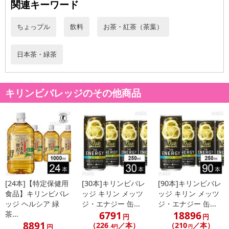
関連キーワード
ちょっプル
飲料
お茶・紅茶（茶葉）
日本茶・緑茶
キリンビバレッジのその他商品
[24本]【特定保健用
[30本]キリンビバレ
[90本]キリンビバレ
食品】キリンビバレ
ッジ キリン メッツ
ッジ キリン メッツ
ッジ ヘルシア 緑
ジ・エナジー 缶...
ジ・エナジー 缶...
6791
18896
茶...
円
円
8891
（226
／本）
（210
／本）
円
.4円
円