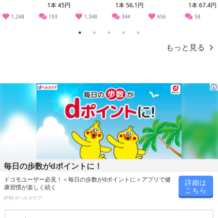
1本 45円
1本 56.1円
1本 67.4円
1,248
193
1,348
344
656
58
1
2
3
4
5
もっと見る
休業日
■
その他共通および商品カテゴリー別注意事項（※必ずご確認くだ
さい）
こちらの情報は
2026-07-09 14:13:35.0
での情報となります。
毎日の歩数がdポイントに！
ドコモユーザー必見！＜毎日の歩数がdポイントに＞アプリで健
詳細は
康習慣が楽しく続く
こちら
[PR] dヘルスケア