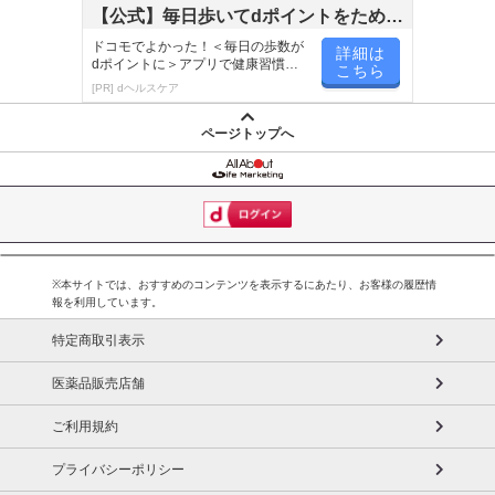
【公式】毎日歩いてdポイントをためよ
う！
ドコモでよかった！＜毎日の歩数が
詳細は
dポイントに＞アプリで健康習慣が
こちら
楽しく続く！
[PR] dヘルスケア
ページトップへ
※本サイトでは、おすすめのコンテンツを表示するにあたり、お客様の履歴情
報を利用しています。
特定商取引表示
医薬品販売店舗
ご利用規約
プライバシーポリシー