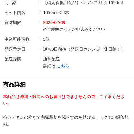
商品名
【特定保健用食品】ヘルシア 緑茶 1050ml
セット内容
1050ml×24本
賞味期限
2026-02-09
※ご理解のうえお申込みください
申込可能個数
5個
発送予定日
通常3日前後（発送日カレンダー休日除く）
配送形態
通常配送
詳細は
こちら
商品詳細
本商品は沖縄・離島へのお届けはできませんので、ご了承くださ
い。
茶カテキンの働きで内臓脂肪を減らすのを助ける、トクホの緑茶飲
料。