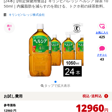
[24本]【特定保健用食品】キリンビバレッジ ヘルシア 緑茶 10
50ml | 内臓脂肪を減らすのを助ける、トクホ初の緑茶飲料。
キリンビバレッジ株式会社
残り
0
425
43
タップで拡大表示
お試し費用
税込･送料込
12960
参考価格
円
12960
円