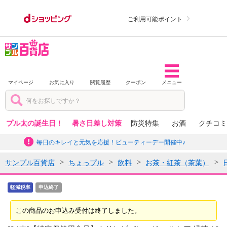
ご利用可能ポイント
マイページ
お気に入り
閲覧履歴
クーポン
メニュー
プル太の誕生日！
暑さ日差し対策
防災特集
お酒
クチコミ
毎日のキレイと元気を応援！ビューティーデー開催中♪
サンプル百貨店
ちょっプル
飲料
お茶・紅茶（茶葉）
軽減税率
申込終了
この商品のお申込み受付は終了しました。