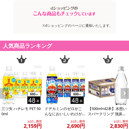
トの利用となります。
【発送・お届け・商品について】
※お申込み頂きました商品の同梱、お届けの日時指定はいたしかね
※dショッピングのページに遷移いたします。
ます。
※会員様のご都合でお受取りいただけない場合、商品の再発送や返
人気商品ランキング
金はいたしかねます。
また、お届け日時のご指定は、お受けできません。宅配業者からの
不在票にてご対応ください。
※発送予定日は前後する場合がございます。また商品によって発送
日が異なります。
※dショッピングサンプル百貨店よりお届けする商品は、ご利用いた
だいた後のご感想をいただくことを目的としており、転売等は固く
禁じます。
転売等、目的以外での利用が確認された場合は、サービス利用を停
Previous
Next
止させていただきます。
三ツ矢 ハチレモ PET 50
ドデカミンのゼロがこ
【500ml×42本】水想い
0ml
んなにおいしいわけが
スパークリング 強炭酸
ない PET 500ml
水 500ml ラベルレス
発送日カレンダー
お試し費用
お試し費用
お試し費用
無...
2,159円
2,690円
2,830円