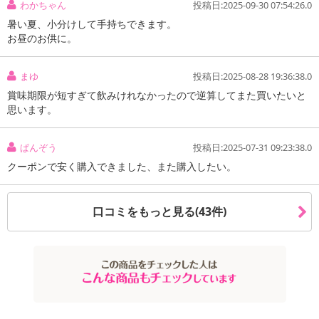
わかちゃん
投稿日:2025-09-30 07:54:26.0
お申込みの際は 「商品情報」に記載されている「注意事項」を
暑い夏、小分けして手持ちできます。
必ずご確認ください。
お昼のお供に。
【キャンセルについて】
まゆ
投稿日:2025-08-28 19:36:38.0
※お申込み後のキャンセルはお受けできません。
賞味期限が短すぎて飲みけれなかったので逆算してまた買いたいと
記載されている内容を必ずご確認いただき、お届けする商品セット
思います。
にご納得いただきましたうえでお申し込みください。
※パッケージ変更や商品リニューアル(成分など含む)等により、参考
ぱんぞう
投稿日:2025-07-31 09:23:38.0
の掲載画像や画像内のバーコードなど、お届け商品と多少異なる場
クーポンで安く購入できました、また購入したい。
合がございます。
また、[新たな加工食品の原料原産地表示制度]の経過措置期間の終
了により、商品詳細内に記載の原産国・原材料の表記が旧表記の場
口コミをもっと見る(43件)
合がございます。
あらかじめご了承いただいた上でお申込みください。なお、本理由
によるお申込み後のキャンセル・返品交換は対応いたしかねます。
【お支払いについて】
※送料はお試し費用に含まれております。
※お支払い方法は、電話料金合算払い、クレジットカード、dポイン