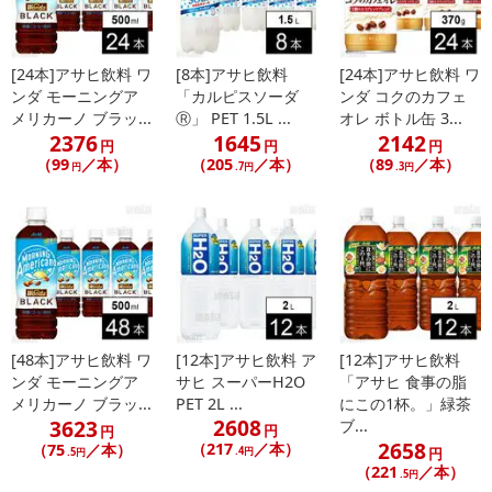
[24本]アサヒ飲料 ワ
[8本]アサヒ飲料
[24本]アサヒ飲料 ワ
ンダ モーニングア
「カルピスソーダ
ンダ コクのカフェ
メリカーノ ブラッ...
Ⓡ」 PET 1.5L ...
オレ ボトル缶 3...
2376
1645
2142
円
円
円
（99
／本）
（205
／本）
（89
／本）
円
.7円
.3円
[48本]アサヒ飲料 ワ
[12本]アサヒ飲料 ア
[12本]アサヒ飲料
ンダ モーニングア
サヒ スーパーH2O
「アサヒ 食事の脂
メリカーノ ブラッ...
PET 2L ...
にこの1杯。」緑茶
2608
3623
ブ...
円
円
2658
（217
／本）
（75
／本）
.4円
円
.5円
（221
／本）
.5円