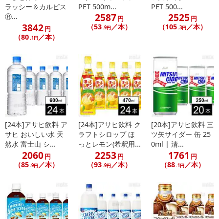
ラッシー＆カルピス
PET 500m...
PET 500...
2587
2525
Ⓡ...
円
円
3842
（53
／本）
（105
／本）
円
.9円
.3円
（80
／本）
.1円
[24本]アサヒ飲料 ア
[24本]アサヒ飲料 ク
[20本]アサヒ飲料 三
サヒ おいしい水 天
ラフトシロップ ほ
ツ矢サイダー 缶 25
然水 富士山 シ...
っとレモン(希釈用...
0ml | 清...
2060
2253
1761
円
円
円
（85
／本）
（93
／本）
（88
／本）
.9円
.9円
.1円