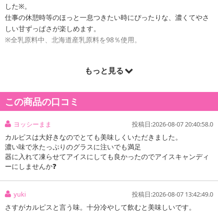
した※。
仕事の休憩時等のほっと一息つきたい時にぴったりな、濃くてやさ
しい甘ずっぱさが楽しめます。
※全乳原料中、北海道産乳原料を98％使用。
原産国(最終加工地)：
もっと見る
日本
注意事項:
この商品の口コミ
・実際にお届けする商品とパッケージ等が異なる場合がございますので、あらかじめご了承く
ださい。
ヨッシーまま
投稿日:2026-08-07 20:40:58.0
カルピスは大好きなのでとても美味しくいただきました。
濃い味で氷たっぷりのグラスに注いでも満足
器に入れて凍らせてアイスにしても良かったのでアイスキャンディ
ーにしませんか❓
yuki
投稿日:2026-08-07 13:42:49.0
さすがカルピスと言う味。十分冷やして飲むと美味しいです。