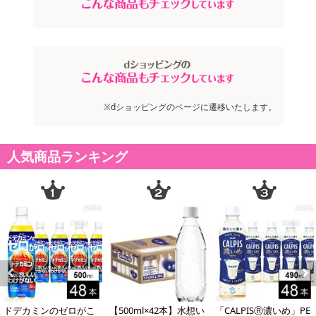
注意事項
お申込みの際は 「商品情報」に記載されている「注意事項」を
必ずご確認ください。
※dショッピングのページに遷移いたします。
【キャンセルについて】
※お申込み後のキャンセルはお受けできません。
記載されている内容を必ずご確認いただき、お届けする商品セット
人気商品ランキング
にご納得いただきましたうえでお申し込みください。
※パッケージ変更や商品リニューアル(成分など含む)等により、参考
の掲載画像や画像内のバーコードなど、お届け商品と多少異なる場
合がございます。
また、[新たな加工食品の原料原産地表示制度]の経過措置期間の終
了により、商品詳細内に記載の原産国・原材料の表記が旧表記の場
合がございます。
あらかじめご了承いただいた上でお申込みください。なお、本理由
Previous
Next
によるお申込み後のキャンセル・返品交換は対応いたしかねます。
ドデカミンのゼロがこ
【500ml×42本】水想い
「CALPISⓇ濃いめ」PE