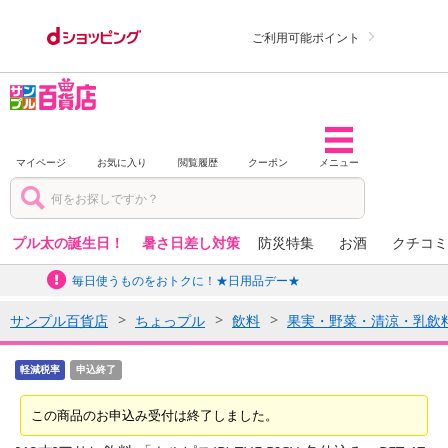
ご利用可能ポイント
マイページ
お気に入り
閲覧履歴
クーポン
メニュー
プル太の誕生日！
暑さ日差し対策
防災特集
お酒
クチコミ
毎日使うものをおトクに！★日用品デー★
サンプル百貨店
ちょっプル
飲料
果実・野菜・清涼・乳飲
軽減税率
申込終了
この商品のお申込み受付は終了しました。