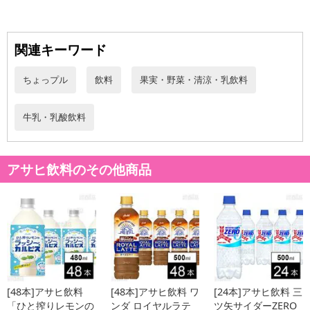
発送日カレンダー
関連キーワード
ちょっプル
飲料
果実・野菜・清涼・乳飲料
牛乳・乳酸飲料
アサヒ飲料のその他商品
休業日
■
その他共通および商品カテゴリー別注意事項（※必ずご確認くだ
さい）
こちらの情報は
2026-07-09 14:13:35.0
での情報となります。
[48本]アサヒ飲料
[48本]アサヒ飲料 ワ
[24本]アサヒ飲料 三
「ひと搾りレモンの
ンダ ロイヤルラテ
ツ矢サイダーZERO