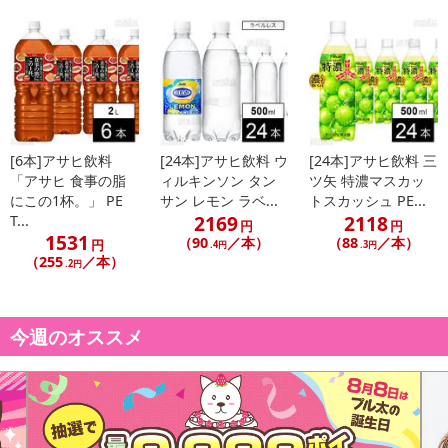
[6本]アサヒ飲料
[24本]アサヒ飲料 ウ
[24本]アサヒ飲料 三
「アサヒ 食事の脂
ィルキンソン タン
ツ矢 特濃マスカッ
にこの1杯。」 PE
サン レモン ラベ...
トスカッシュ PE...
2169
2118
T...
円
円
1531
（90
／本）
（88
／本）
円
.4円
.3円
（255
／本）
.2円
今週のオススメ