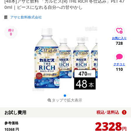
[48本]アサヒ飲料 「カルピス(R) THE RICH 冬仕込み」PET 47
0ml | ピースになれる自分への甘やかし
アサヒ飲料株式会社
残り
0
728
110
タップで拡大表示
お試し費用
税込･送料込
2328
参考価格
円
10368
円