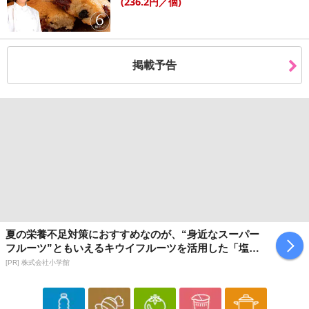
(236
.2円
／個)
掲載予告
夏の栄養不足対策におすすめなのが、“身近なスーパー
フルーツ”ともいえるキウイフルーツを活用した「塩キ
ウイ」
[PR] 株式会社小学館