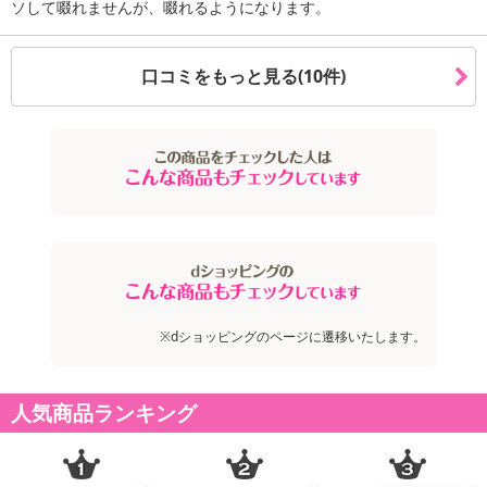
ソして啜れませんが、啜れるようになります。
【キャンセルについて】
※お申込み後のキャンセルはお受けできません。
記載されている内容を必ずご確認いただき、お届けする商品セット
口コミをもっと見る(10件)
にご納得いただきましたうえでお申し込みください。
※パッケージ変更や商品リニューアル(成分など含む)等により、参考
の掲載画像や画像内のバーコードなど、お届け商品と多少異なる場
合がございます。
また、[新たな加工食品の原料原産地表示制度]の経過措置期間の終
了により、商品詳細内に記載の原産国・原材料の表記が旧表記の場
合がございます。
あらかじめご了承いただいた上でお申込みください。なお、本理由
によるお申込み後のキャンセル・返品交換は対応いたしかねます。
【お支払いについて】
※dショッピングのページに遷移いたします。
※送料はお試し費用に含まれております。
※お支払い方法は、電話料金合算払い、クレジットカード、dポイン
トの利用となります。
人気商品ランキング
【発送・お届け・商品について】