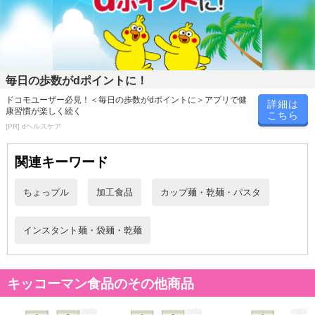
毎日の歩数がdポイントに！
休業日
ドコモユーザー必見！＜毎日の歩数がdポイントに＞アプリで健
詳細は
康習慣が楽しく続く
こちら
■
その他共通および商品カテゴリー別注意事項（※必ずご確認くだ
[PR] dヘルスケア
さい）
関連キーワード
こちらの情報は
2026-07-09 14:08:36.0
での情報となります。
ちょっプル
加工食品
カップ麺・乾麺・パスタ
インスタント麺・袋麺・乾麺
キッコーマン食品のその他商品