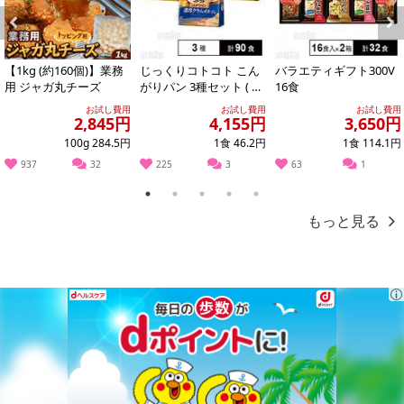
必ずご確認ください。
Previous
Next
【キャンセルについて】
【1kg (約160個)】業務
じっくりコトコト こん
バラエティギフト300V
※お申込み後のキャンセルはお受けできません。
用 ジャガ丸チーズ
がりパン 3種セット ( 濃
16食
記載されている内容を必ずご確認いただき、お届けする商品セット
厚コーンポタージュ /
お試し費用
お試し費用
お試し費用
にご納得いただきましたうえでお申し込みください。
濃厚か...
2,845円
4,155円
3,650円
※パッケージ変更や商品リニューアル(成分など含む)等により、参考
100g 284.5円
1食 46.2円
1食 114.1円
の掲載画像や画像内のバーコードなど、お届け商品と多少異なる場
937
32
225
3
63
1
合がございます。
また、[新たな加工食品の原料原産地表示制度]の経過措置期間の終
1
2
3
4
5
了により、商品詳細内に記載の原産国・原材料の表記が旧表記の場
もっと見る
合がございます。
あらかじめご了承いただいた上でお申込みください。なお、本理由
によるお申込み後のキャンセル・返品交換は対応いたしかねます。
【お支払いについて】
※送料はお試し費用に含まれております。
※お支払い方法は、電話料金合算払い、クレジットカード、dポイン
トの利用となります。