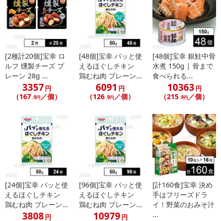
[2種計20個]宝幸 ロ
[48個]宝幸 パッと使
[48個]宝幸 銀鮭中骨
ルフ 燻製チーズ プ
えるほぐしチキン
水煮 150g | 骨まで
レーン 28g ...
鶏むね肉 プレーン...
食べられる...
休業日
3357
6091
10363
円
円
円
（167
／個）
（126
／個）
（215
／個）
.9円
.9円
.9円
■
その他共通および商品カテゴリー別注意事項（※必ずご確認くだ
さい）
こちらの情報は
2026-07-09 14:13:35.0
での情報となります。
[24個]宝幸 パッと使
[96個]宝幸 パッと使
[計160食]宝幸 決め
えるほぐしチキン
えるほぐしチキン
手はフリーズドラ
鶏むね肉 プレーン...
鶏むね肉 プレーン...
イ！野菜のおみそ汁
3808
10979
...
円
円