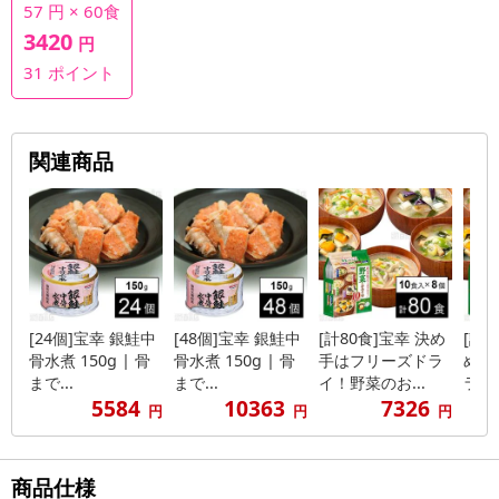
57 円 × 60食
3420
円
31
ポイント
関連商品
[24個]宝幸 銀鮭中
[48個]宝幸 銀鮭中
[計80食]宝幸 決め
[計1
骨水煮 150g | 骨
骨水煮 150g | 骨
手はフリーズドラ
め手
まで...
まで...
イ！野菜のお...
ライ！
5584
10363
7326
円
円
円
商品仕様