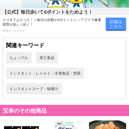
【発送・お届け・商品について】
【公式】毎日歩いてdポイントをためよう！
※お申込み頂きました商品の同梱、お届けの日時指定はいたしかね
ます。
ドコモでよかった！＜毎日の歩数がdポイントに＞アプリで健康
詳細は
習慣が楽しく続く！
※会員様のご都合でお受取りいただけない場合、商品の再発送や返
こちら
[PR] dヘルスケア
金はいたしかねます。
また、お届け日時のご指定は、お受けできません。宅配業者からの
関連キーワード
不在票にてご対応ください。
※発送予定日は前後する場合がございます。また商品によって発送
ちょっプル
加工食品
日が異なります。
※dショッピングサンプル百貨店よりお届けする商品は、ご利用いた
だいた後のご感想をいただくことを目的としており、転売等は固く
インスタント・レトルト・冷凍食品・惣菜
禁じます。
転売等、目的以外での利用が確認された場合は、サービス利用を停
インスタントスープ・味噌汁
止させていただきます。
発送日カレンダー
宝幸のその他商品