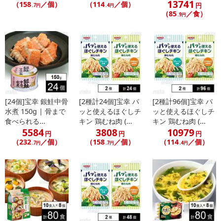
13741
（158
／個）
（114
／個）
円
.7円
.4円
（85
／食）
.9円
[24個]宝幸 銀鮭中骨
[2種計24個]宝幸 パ
[2種計96個]宝幸 パ
水煮 150g | 骨まで
ッと使えるほぐしチ
ッと使えるほぐしチ
食べられる...
キン 鶏むね肉 (...
キン 鶏むね肉 (...
5584
3808
10979
円
円
円
（232
／個）
（158
／個）
（114
／個）
.7円
.7円
.4円