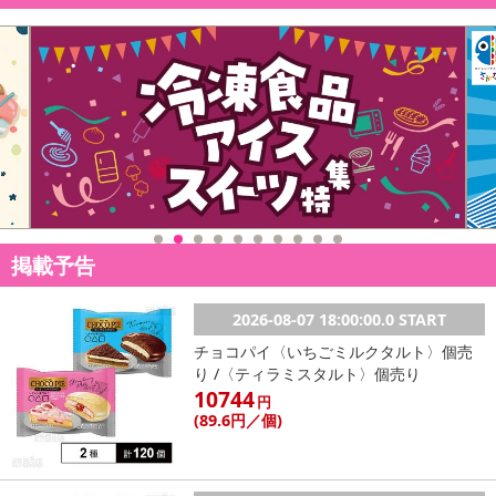
掲載予告
2026-08-07 18:00:00.0 START
チョコパイ〈いちごミルクタルト〉個売
り /〈ティラミスタルト〉個売り
10744
円
(89
.6円
／個)