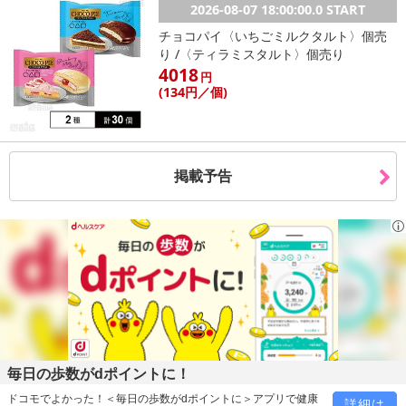
2026-08-07 18:00:00.0 START
チョコパイ〈いちごミルクタルト〉個売
り /〈ティラミスタルト〉個売り
4018
円
(134
円
／個)
掲載予告
毎日の歩数がdポイントに！
ドコモでよかった！＜毎日の歩数がdポイントに＞アプリで健康
詳細は