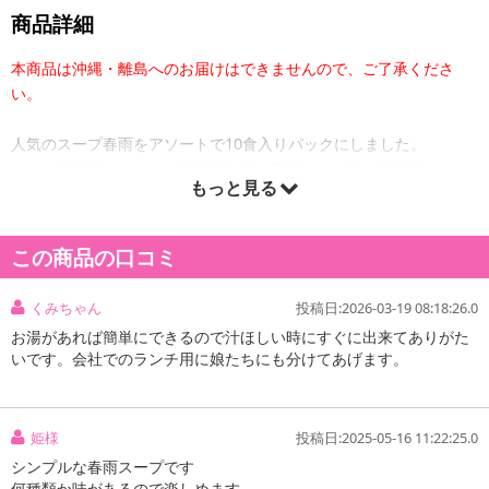
商品詳細
本商品は沖縄・離島へのお届けはできませんので、ご了承くださ
い。
人気のスープ春雨をアソートで10食入りパックにしました。
わかめ醤油味、かきたま海鮮風塩味、野菜スープ味、韓国風チゲ
もっと見る
味、グリーンカレー風味。各2食入り。
この商品の口コミ
くみちゃん
投稿日:2026-03-19 08:18:26.0
お湯があれば簡単にできるので汁ほしい時にすぐに出来てありがた
いです。会社でのランチ用に娘たちにも分けてあげます。
姫様
投稿日:2025-05-16 11:22:25.0
シンプルな春雨スープです
何種類か味があるので楽しめます