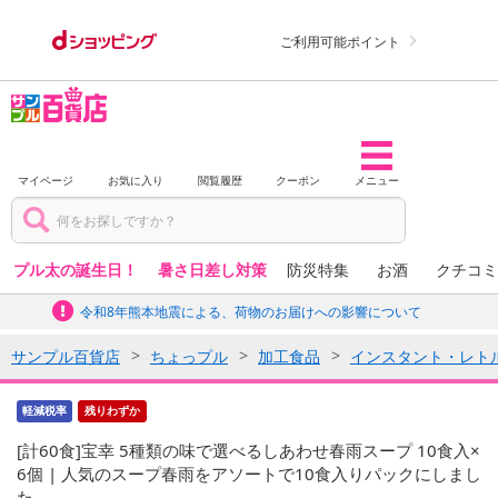
ご利用可能ポイント
マイページ
お気に入り
閲覧履歴
クーポン
メニュー
プル太の誕生日！
暑さ日差し対策
防災特集
お酒
クチコミ
令和8年熊本地震による、荷物のお届けへの影響について
サンプル百貨店
ちょっプル
加工食品
インスタント・レト
軽減税率
残りわずか
[計60食]宝幸 5種類の味で選べるしあわせ春雨スープ 10食入×
6個 | 人気のスープ春雨をアソートで10食入りパックにしまし
た。