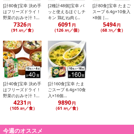
[計80食]宝幸 決め手
[2種計48個]宝幸 パ
[計80食]宝幸 たまご
はフリーズドライ！
ッと使えるほぐしチ
スープ 6.4g×10食入
野菜のおみそ汁 1...
キン 鶏むね肉 (...
×8個 |...
7326
6091
5494
円
円
円
（91
／食）
（126
／個）
（68
／食）
.6円
.9円
.7円
[計40食]宝幸 決め手
[計160食]宝幸 たま
はフリーズドライ！
ごスープ 6.4g×10食
野菜のおみそ汁 1...
入×16個...
4231
9890
円
円
（105
／食）
（61
／食）
.8円
.9円
今週のオススメ