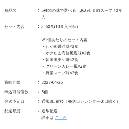
商品名
5種類の味で選べるしあわせ春雨スープ 10食
入
セット内容
計60食(10食入×6個)
※1個あたりのセット内容
・わかめ醤油味×2食
・かきたま海鮮風塩味×2食
・韓国風チゲ味×2食
・グリーンカレー風×2食
・野菜スープ味×2食
賞味期限
2027-04-26
申込可能個数
5個
発送予定日
通常3日前後（発送日カレンダー休日除く）
配送形態
通常配送
詳細は
こちら