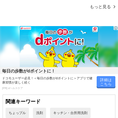
※お支払い方法は、電話料金合算払い、クレジットカード、dポイン
もっと見る
トの利用となります。
【発送・お届け・商品について】
※お申込み頂きました商品の同梱、お届けの日時指定はいたしかね
ます。
※会員様のご都合でお受取りいただけない場合、商品の再発送や返
金はいたしかねます。
また、お届け日時のご指定は、お受けできません。宅配業者からの
不在票にてご対応ください。
※発送予定日は前後する場合がございます。また商品によって発送
毎日の歩数がdポイントに！
日が異なります。
ドコモユーザー必見！＜毎日の歩数がdポイントに＞アプリで健
詳細は
康習慣が楽しく続く
※dショッピングサンプル百貨店よりお届けする商品は、ご利用いた
こちら
[PR] dヘルスケア
だいた後のご感想をいただくことを目的としており、転売等は固く
禁じます。
関連キーワード
転売等、目的以外での利用が確認された場合は、サービス利用を停
止させていただきます。
ちょっプル
洗剤
キッチン・台所用洗剤