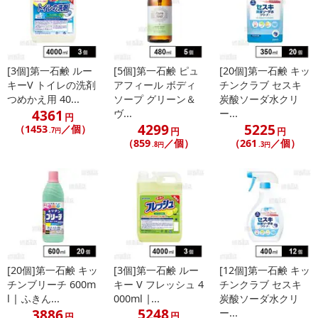
[3個]第一石鹸 ルー
[5個]第一石鹸 ピュ
[20個]第一石鹸 キッ
キーV トイレの洗剤
アフィール ボディ
チンクラブ セスキ
つめかえ用 40...
ソープ グリーン＆
炭酸ソーダ水クリ
4361
ヴ...
ー...
円
4299
5225
（1453
／個）
円
円
.7円
（859
／個）
（261
／個）
.8円
.3円
[20個]第一石鹸 キッ
[3個]第一石鹸 ルー
[12個]第一石鹸 キッ
チンブリーチ 600m
キー V フレッシュ 4
チンクラブ セスキ
l | ふきん...
000ml |...
炭酸ソーダ水クリ
5248
3886
ー...
円
円