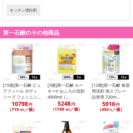
発送日カレンダー
キッチン漂白剤
第一石鹸のその他商品
休業日
[15個]第一石鹸 ピュ
[3個]第一石鹸 ルー
[12個]第一石鹸 食器
■
その他共通および商品カテゴリー別注意事項（※必ずご確認くだ
アフィール ボディ
キーV おふろの洗剤
用洗剤 泡スプレー
さい）
ソープ フェミニン...
4000ml |...
詰替用 720m...
5248
10798
5916
円
円
円
こちらの情報は
2026-07-09 14:13:35.0
での情報となります。
（1749
／個）
（719
／個）
（493
／個）
.4円
.9円
円