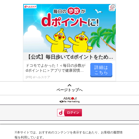
【公式】毎日歩いてdポイントをためよ
う！
ドコモでよかった！＜毎日の歩数が
詳細は
dポイントに＞アプリで健康習慣が
こちら
楽しく続く！
[PR] dヘルスケア
ページトップへ
※本サイトでは、おすすめのコンテンツを表示するにあたり、お客様の履歴情
報を利用しています。