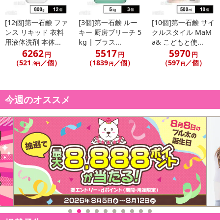
[12個]第一石鹸 ファ
[3個]第一石鹸 ルー
[10個]第一石鹸 サイ
ンス リキッド 衣料
キー 厨房ブリーチ 5
クルスタイル MaM
用液体洗剤 本体...
kg | プラス...
a& こどもと使...
6262
5517
5970
円
円
円
（521
／個）
（1839
／個）
（597
／個）
.9円
円
円
今週のオススメ