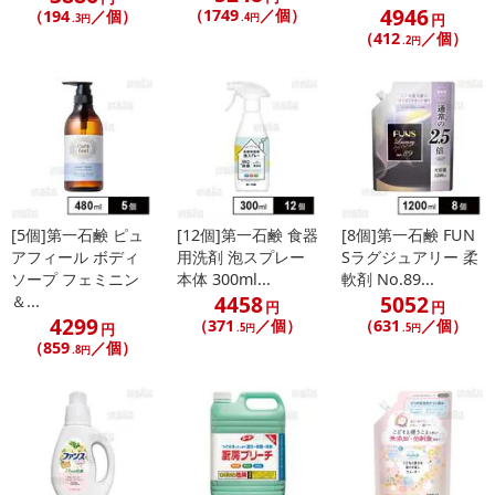
4946
（1749
／個）
（194
／個）
.4円
円
.3円
（412
／個）
.2円
[5個]第一石鹸 ピュ
[12個]第一石鹸 食器
[8個]第一石鹸 FUN
アフィール ボディ
用洗剤 泡スプレー
Sラグジュアリー 柔
ソープ フェミニン
本体 300ml...
軟剤 No.89...
4458
5052
＆...
円
円
4299
（371
／個）
（631
／個）
円
.5円
.5円
（859
／個）
.8円