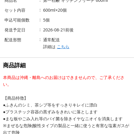
商品名
第一石鹸 キッチンブリーチ 600ml
セット内容
600ml×20個
申込可能個数
5個
発送予定日
2026-08-21前後
配送形態
通常配送
詳細は
こちら
商品詳細
本商品は沖縄・離島へのお届けはできませんので、ご了承くださ
い。
【商品特徴】
●ふきんのシミ、茶シブ等をすっきりキレイに漂白
●プラスチック容器の黒ずみをきれいに落とします
●まな板やごみ入れ等のバイ菌を除きイヤなニオイを消臭します
※まぜるな危険(酸性タイプの製品と一緒に使うと有害な塩素ガスが
出て危険