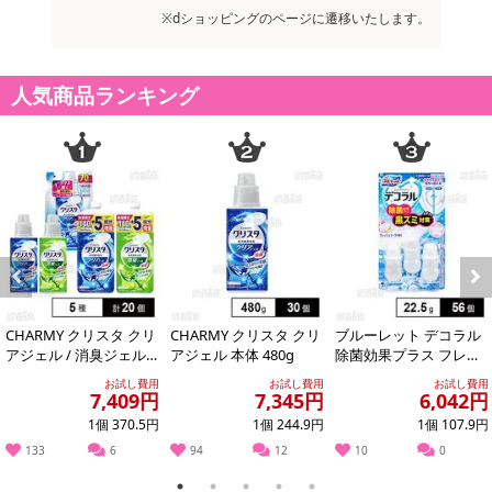
注意事項
※dショッピングのページに遷移いたします。
お申込みの際は 「商品情報」に記載されている「注意事項」を
必ずご確認ください。
人気商品ランキング
【キャンセルについて】
※お申込み後のキャンセルはお受けできません。
記載されている内容を必ずご確認いただき、お届けする商品セット
にご納得いただきましたうえでお申し込みください。
※パッケージ変更や商品リニューアル(成分など含む)等により、参考
の掲載画像や画像内のバーコードなど、お届け商品と多少異なる場
合がございます。
Previous
Next
また、[新たな加工食品の原料原産地表示制度]の経過措置期間の終
了により、商品詳細内に記載の原産国・原材料の表記が旧表記の場
CHARMY クリスタ クリ
CHARMY クリスタ クリ
ブルーレット デコラル
アジェル / 消臭ジェル
アジェル 本体 480g
除菌効果プラス フレッ
合がございます。
本体＆つめかえ用セッ
シュソープ 22.5g
あらかじめご了承いただいた上でお申込みください。なお、本理由
お試し費用
お試し費用
お試し費用
ト
7,409円
7,345円
6,042円
によるお申込み後のキャンセル・返品交換は対応いたしかねます。
1個 370.5円
1個 244.9円
1個 107.9円
133
6
94
12
10
0
【お支払いについて】
※送料はお試し費用に含まれております。
1
2
3
4
5