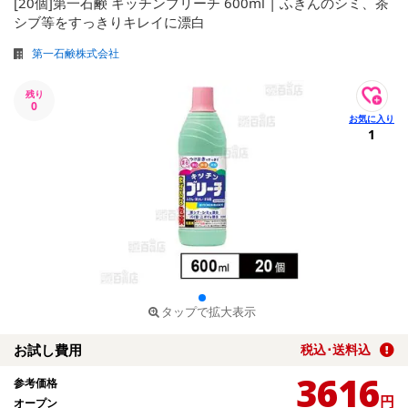
[20個]第一石鹸 キッチンブリーチ 600ml | ふきんのシミ、茶
シブ等をすっきりキレイに漂白
第一石鹸株式会社
残り
0
1
タップで拡大表示
お試し費用
税込･送料込
3616
参考価格
円
オープン