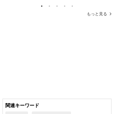
注意事項
1
2
3
4
5
もっと見る
お申込みの際は 「商品情報」に記載されている「注意事項」を
必ずご確認ください。
【キャンセルについて】
※お申込み後のキャンセルはお受けできません。
記載されている内容を必ずご確認いただき、お届けする商品セット
にご納得いただきましたうえでお申し込みください。
※パッケージ変更や商品リニューアル(成分など含む)等により、参考
の掲載画像や画像内のバーコードなど、お届け商品と多少異なる場
合がございます。
また、[新たな加工食品の原料原産地表示制度]の経過措置期間の終
了により、商品詳細内に記載の原産国・原材料の表記が旧表記の場
合がございます。
あらかじめご了承いただいた上でお申込みください。なお、本理由
によるお申込み後のキャンセル・返品交換は対応いたしかねます。
関連キーワード
【お支払いについて】
※送料はお試し費用に含まれております。