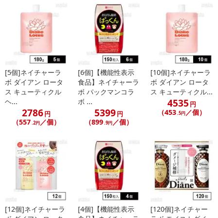
発送日カレンダー
[5個]ネイチャーラ
[6個]【機能性表示
[10個]ネイチャーラ
ボ ダイアン ロータ
食品】ネイチャーラ
ボ ダイアン ロータ
ス キューティクル
ボ パックマンコラ
ス キューティクル...
4535
ヘ...
ボ ...
円
2786
5399
（453
／個）
円
円
.5円
休業日
（557
／個）
（899
／個）
.2円
.9円
■
その他共通および商品カテゴリー別注意事項（※必ずご確認くだ
さい）
こちらの情報は
2026-07-09 14:08:36.0
での情報となります。
[12個]ネイチャーラ
[4個]【機能性表示
[120個]ネイチャー