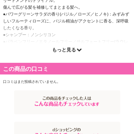
リートメントのトライアル。
傷んで広がる髪を補修してまとまる髪へ。
●パワーグリーンサラダの香り(バジル／ローズ／ヒノキ)：みずみず
しいフルーティローズに、バジル精油がアクセントに香る、深呼吸
したくなる香り。
●シャンプー：ノンシリコン
●パラベンフリー／エタノールフリー／サルフェートフリー(ラウレ
ス硫酸Naなど)／合成色素フリー／鉱物油フリー
もっと見る
*1 カミメボウキ葉エキス
この商品の口コミ
*2 アボカド油
*3 オプンチアフィクスインジカ種子油(全て保湿成分)
口コミはまだ投稿されていません。