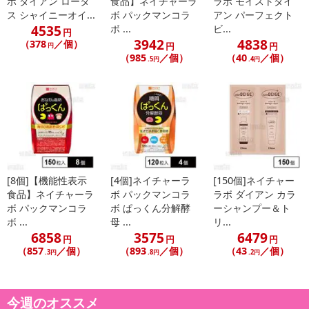
ボ ダイアン ロータ
食品】ネイチャーラ
ラボ モイストダイ
ス シャイニーオイ...
ボ パックマンコラ
アン パーフェクト
4535
ボ ...
ビ...
円
3942
4838
（378
／個）
円
円
円
（985
／個）
（40
／個）
.5円
.4円
[8個]【機能性表示
[4個]ネイチャーラ
[150個]ネイチャー
食品】ネイチャーラ
ボ パックマンコラ
ラボ ダイアン カラ
ボ パックマンコラ
ボ ぱっくん分解酵
ーシャンプー＆ト
ボ ...
母 ...
リ...
6858
3575
6479
円
円
円
（857
／個）
（893
／個）
（43
／個）
.3円
.8円
.2円
今週のオススメ