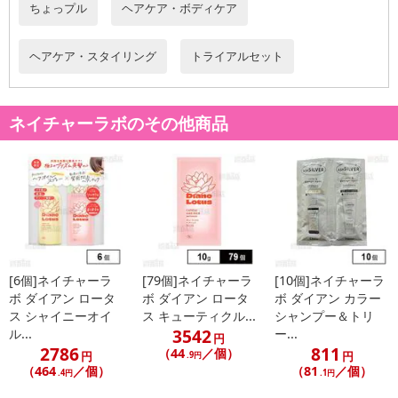
ちょっプル
ヘアケア・ボディケア
※お支払い方法は、電話料金合算払い、クレジットカード、dポイン
トの利用となります。
ヘアケア・スタイリング
トライアルセット
【発送・お届け・商品について】
※お申込み頂きました商品の同梱、お届けの日時指定はいたしかね
ネイチャーラボのその他商品
ます。
※会員様のご都合でお受取りいただけない場合、商品の再発送や返
金はいたしかねます。
また、お届け日時のご指定は、お受けできません。宅配業者からの
不在票にてご対応ください。
※発送予定日は前後する場合がございます。また商品によって発送
日が異なります。
[6個]ネイチャーラ
[79個]ネイチャーラ
[10個]ネイチャーラ
※dショッピングサンプル百貨店よりお届けする商品は、ご利用いた
ボ ダイアン ロータ
ボ ダイアン ロータ
ボ ダイアン カラー
だいた後のご感想をいただくことを目的としており、転売等は固く
ス シャイニーオイ
ス キューティクル...
シャンプー＆トリ
禁じます。
3542
ル...
ー...
円
転売等、目的以外での利用が確認された場合は、サービス利用を停
2786
811
（44
／個）
円
円
.9円
止させていただきます。
（464
／個）
（81
／個）
.4円
.1円