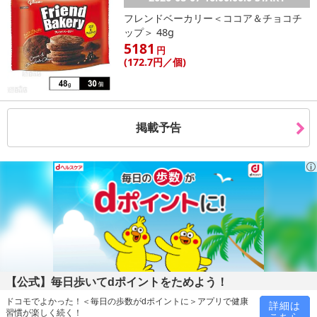
フレンドベーカリー＜ココア＆チョコチ
ップ＞ 48g
5181
円
(172
.7円
／個)
掲載予告
【公式】毎日歩いてdポイントをためよう！
ドコモでよかった！＜毎日の歩数がdポイントに＞アプリで健康
詳細は
習慣が楽しく続く！