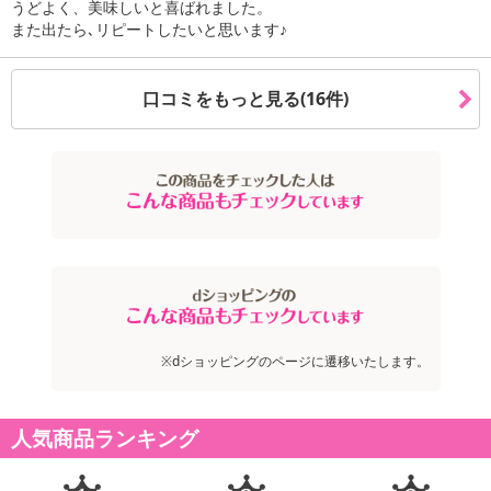
うどよく、美味しいと喜ばれました。
※保管期間切れにより返送となった場合は、配送元に返送となりま
また出たら､リピートしたいと思います♪
す。お申込みは、キャンセル返金とさせていただきます。
※クロネコメンバーズへご登録いただきましても「再配達依頼・お
届け日変更」をお受けが出来ません。
口コミをもっと見る(16件)
【キャンセルについて】
※お申込み後のキャンセルはお受けできません。
記載されている内容を必ずご確認いただき、お届けする商品セット
にご納得いただきましたうえでお申し込みください。
※パッケージ変更や商品リニューアル(成分など含む)等により、参考
の掲載画像や画像内のバーコードなど、お届け商品と多少異なる場
合がございます。
また、[新たな加工食品の原料原産地表示制度]の経過措置期間の終
了により、商品詳細内に記載の原産国・原材料の表記が旧表記の場
※dショッピングのページに遷移いたします。
合がございます。
あらかじめご了承いただいた上でお申込みください。なお、本理由
によるお申込み後のキャンセル・返品交換は対応いたしかねます。
人気商品ランキング
【お支払いについて】
※送料はお試し費用に含まれております。