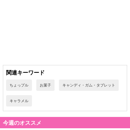
休業日
関連キーワード
■
その他共通および商品カテゴリー別注意事項（※必ずご確認くだ
ちょっプル
お菓子
キャンディ・ガム・タブレット
さい）
こちらの情報は
2026-07-09 14:08:36.0
での情報となります。
キャラメル
今週のオススメ