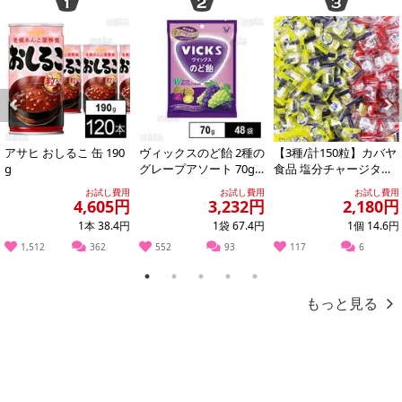
※お支払い方法は、電話料金合算払い、クレジットカード、dポイン
トの利用となります。
【発送・お届け・商品について】
※お申込み頂きました商品の同梱、お届けの日時指定はいたしかね
ます。
Previous
Next
※お客様のご都合でお受取りいただけない場合、商品の再発送や返
アサヒ おしるこ 缶 190
ヴィックスのど飴 2種の
【3種/計150粒】カバヤ
金はいたしかねます。
g
グレープアソート 70g
食品 塩分チャージタブ
また、お届け日時のご指定は、お受けできません。宅配業者からの
※供試品
レッツ（塩レモン味・
お試し費用
お試し費用
お試し費用
スポーツドリ...
4,605円
3,232円
2,180円
不在票にてご対応ください。
※発送予定日は前後する場合がございます。また商品によって発送
1本 38.4円
1袋 67.4円
1個 14.6円
日が異なります。
1,512
362
552
93
117
6
※dショッピングサンプル百貨店よりお届けする商品は、ご利用いた
1
2
3
4
5
だいた後のご感想をいただくことを目的としており、転売等は固く
もっと見る
禁じます。
転売等、目的以外での利用が確認された場合は、サービス利用を停
止させていただきます。
発送日カレンダー