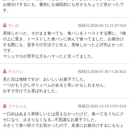
お裾分けするにも、量的にも値段的にも甘さもちょうど良かったで
す。
すいか
投稿日:2026-02-12 21:37:10.0
美味しかった。そのまま食べても、食パンをトーストする際に、1枚
の上に置き、トーストした食パンに挟んで食べてました。お裾分け
する際にも、是非その方法でと伝え、美味しかったと評判よかった
です。
マシュマロが苦手な方もハマったと言ってました。
注意事項
デカパン
投稿日:2026-01-30 11:26:30.0
こちらの商品はクール便(冷蔵)でのお届けとなります。確実に受
け取りが可能な方のみお申し込みください。
見た目は地味ですが、おいしいお菓子でした。
一つがもう少しボリュームがあると良いかもしれません。
※こちらの商品は、沖縄・離島地域またはクール便でのお届けが出
おすそ分けでも喜ばれました。
来ない地域の方は、お申込みいただけませんので、ご了承ください
ませ。
フーちゃん
投稿日:2025-12-10 21:01:33.0
※配送時に、ご不在でお受け取りいただけなかった場合、通常より
一口めはあまり美味しいとは思えなかったけど、食べてるうちにク
保管期間が短くなっておりますので、お早目に配送業者へ再配達を
セになり、止まらなくなる…不思議なお菓子でした。
小さくて食べ切りでお安かったので、友達にお裾分けするにもちょ
ご連絡ください。