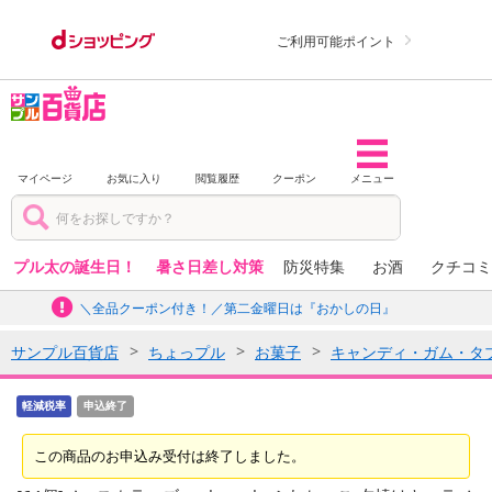
ご利用可能ポイント
マイページ
お気に入り
閲覧履歴
クーポン
メニュー
プル太の誕生日！
暑さ日差し対策
防災特集
お酒
クチコミ
＼全品クーポン付き！／第二金曜日は『おかしの日』
サンプル百貨店
ちょっプル
お菓子
キャンディ・ガム・タ
軽減税率
申込終了
この商品のお申込み受付は終了しました。