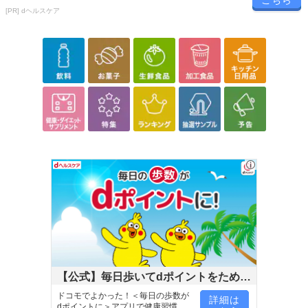
こちら
[PR] dヘルスケア
【公式】毎日歩いてdポイントをためよ
う！
ドコモでよかった！＜毎日の歩数が
詳細は
dポイントに＞アプリで健康習慣が