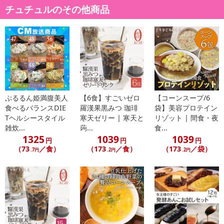
チュチュルのその他商品
休業日
ぷるるん姫満腹美人
【6食】すごいゼロ
【コーンスープ/6
■
その他共通および商品カテゴリー別注意事項（※必ずご確認くだ
食べるバランスDIE
羅漢果黒みつ 珈琲
袋】美容プロテイン
さい）
Tヘルシースタイル
寒天ゼリー | 寒天と
リゾット | 間食・夜
雑炊...
蒟...
食...
こちらの情報は
2026-07-09 14:13:35.0
での情報となります。
1325
1039
1039
円
円
円
（73
／食）
（173
／食）
（173
／袋）
.7円
.2円
.2円