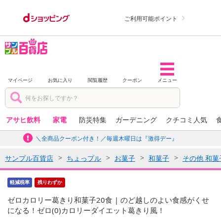
ご利用可能ポイント
マイページ
お気に入り
閲覧履歴
クーポン
メニュー
アサヒ飲料
家電
防災特集
ガーデニング
クチコミ人気
＼全商品クーポン付き！／毎週木曜日は『激得デー』
サンプル百貨店
ちょっプル
お菓子
和菓子
その他 和菓
軽減税率
残りわずか
ゼロカロリー葛きり和菓子20食 | のど越しのよい食感がくせ
になる！ゼロ(0)カロリーダイエット葛きり風！