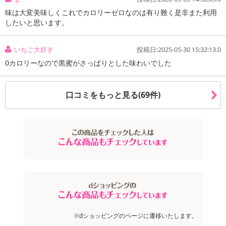
・原産国（最終加工地）：日本
味は大変美味しくこれでカロリーゼロなのは有り難く是非また利用
・原材料/材質/素材：
したいと思います。
【葛きり】エリスリトール、こんにゃく粉、寒天粉、ゲル化剤(増
粘多糖類)、甘味料(アセスルファムK)、香料、pH調整剤
いちご大好き
投稿日:2025-05-30 15:32:13.0
【黒みつ】エリスリトール、羅漢果エキス、醸造酢、食塩、カラ
0カロリーなので黒蜜がさっぱりとした味わいでした
メル色素、香料、増粘多糖類、甘味料(スクラロース、アセスルファ
ムK)
・その他商品仕様：栄養成分(1食115gあたり) : エネルギー 0kcal、
口コミをもっと見る(69件)
たんぱく質 0.05g、脂質 0g、糖質 13.4g、食物繊維 1.18g、ナトリ
ウム 342mg
注意事項
【賞味・消費期限のある商品について】
商品到着時点でのお日持ち期間は、配送日数などにより異なります
のでご了承ください。
【キャンセルについて】
※dショッピングのページに遷移いたします。
※お申込み後のキャンセルはお受けできません。