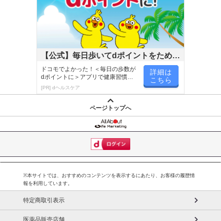
【公式】毎日歩いてdポイントをためよ
う！
ドコモでよかった！＜毎日の歩数が
詳細は
dポイントに＞アプリで健康習慣が
こちら
楽しく続く！
[PR] dヘルスケア
ページトップへ
※本サイトでは、おすすめのコンテンツを表示するにあたり、お客様の履歴情
報を利用しています。
特定商取引表示
医薬品販売店舗