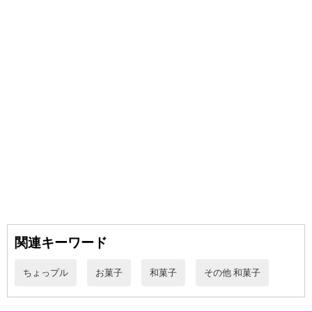
金はいたしかねます。
また、お届け日時のご指定は、お受けできません。宅配業者からの
不在票にてご対応ください。
※発送予定日は前後する場合がございます。また商品によって発送
日が異なります。
※dショッピングサンプル百貨店よりお届けする商品は、ご利用いた
だいた後のご感想をいただくことを目的としており、転売等は固く
禁じます。
転売等、目的以外での利用が確認された場合は、サービス利用を停
止させていただきます。
【配送伝票番号について】
※こちらの商品については商品の発送完了後、
配送伝票番号がマイページに表示されない場合もございます。予
めご了承ください。
関連キーワード
発送日カレンダー
ちょっプル
お菓子
和菓子
その他 和菓子