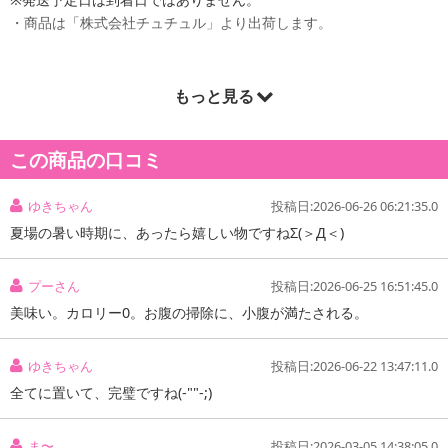
・商品は「株式会社チュチュル」より出荷します。
もっと見る
商品詳細
ぷるるん姫 ゼロカロリー くずきり風
この商品の口コミ
こんにゃくマンナンと寒天を独自の製造技術でもち・もち・ぷる・
ゆきちゃん
投稿日:2026-06-26 06:21:35.0
ぷるの食感になりました。黒みつも羅漢果エキスを使用して黒みつ
夏場の暑い時期に、あったら嬉しい物ですねΣ(＞Д＜)
のようなコクとうまみを出しました。砂糖不使用で糖質も1食(115g)
食べても0.7gです。
プーさん
投稿日:2026-06-25 16:51:45.0
※あくまでもこんにゃくとマンナンでくずきりのような食感をだし
美味い。カロリー0。お腹の掃除に、小腹が満たされる。
ましたが、くずきりではありません。ご注意ください。
ゆきちゃん
投稿日:2026-06-22 13:47:11.0
・賞味期限：
全てに置いて、完璧ですね(-""-;)
出荷日から180日
※商品到着時点でのお日持ち期間は、配送日数などにより異なり
ますのでご了承ください。
ま〜
投稿日:2026-03-05 14:38:05.0