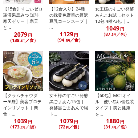
【15食】すごいゼロ
【12食入り】24種
女王様のすごい発酵
羅漢果黒みつ 珈琲
の緑黄色野菜の贅沢
あんこお試しセット
寒天ゼリー | 寒天
豆乳コーンスープ |
12包 4種×3包 |...
1049
と...
...
円
1129
2079
（87
／包）
円
円
.5円
（94
／食）
（138
／食）
.1円
.6円
【クラムチャウダ
女王様のすごい発酵
【60包】MCTオイ
ー/6袋】美容プロテ
黒ごまあん15包 |
ル 使い易い個包装
インリゾット | 間
発酵黒ごまあんで腸
タイプ | 美と健康
食・...
ト...
を...
1039
1079
1880
円
円
円
（173
／袋）
（72
／包）
（31
／包）
.2円
円
.4円