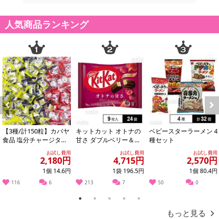
記載されている内容を必ずご確認いただき、お届けする商品セット
にご納得いただきましたうえでお申し込みください。
人気商品ランキング
※パッケージ変更や商品リニューアル（成分など含む）等により、
参考の掲載画像や画像内のバーコードなど、お届け商品と多少異な
る場合がございます。
また、[新たな加工食品の原料原産地表示制度]の経過措置期間の終
了により、商品詳細内に記載の原産国・原材料の表記が旧表記の場
合がございます。
あらかじめご了承いただいた上でお申込みください。なお、本理由
によるお申込み後のキャンセル・返品交換は対応いたしかねます。
Previous
Next
【お支払いについて】
【3種/計150粒】カバヤ
キットカット オトナの
ベビースターラーメン 4
食品 塩分チャージタブ
甘さ ダブルベリー＆ナ
種セット
※お支払い方法は、電話料金合算払い、クレジットカード払い、dポ
レッツ（塩レモン味・
ッツ仕立て 9枚入
イントがご利用いただけます。
お試し費用
お試し費用
お試し費用
スポーツドリ...
2,180円
4,715円
2,570円
1個 14.6円
1袋 196.5円
1個 80.4円
【発送・お届け・商品について】
116
6
213
7
50
0
※お申込み頂きました商品の同梱、お届けの日時指定はいたしかね
ます。
1
2
3
4
5
※お客様のご都合でお受取りいただけない場合、商品の再発送や返
もっと見る