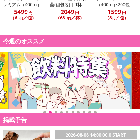
レミアム（400mg...
菌(個包装) | 1杯...
（400mg×200包...
5499
2049
1599
円
円
円
（6
／包）
（68
／杯）
（8
／包）
.9円
.3円
円
今週のオススメ
掲載予告
2026-08-06 14:00:00.0 START