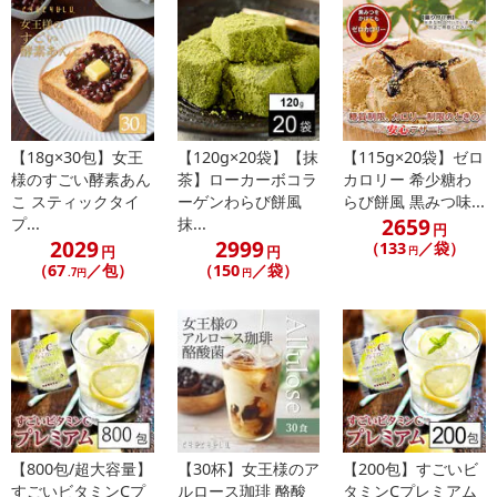
【18g×30包】女王
【120g×20袋】【抹
【115g×20袋】ゼロ
様のすごい酵素あん
茶】ローカーボコラ
カロリー 希少糖わ
こ スティックタイ
ーゲンわらび餅風
らび餅風 黒みつ味...
2659
プ...
抹...
円
2029
2999
（133
／袋）
円
円
円
（67
／包）
（150
／袋）
.7円
円
【800包/超大容量】
【30杯】女王様のア
【200包】すごいビ
すごいビタミンCプ
ルロース珈琲 酪酸
タミンCプレミアム