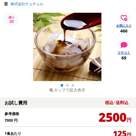
株式会社チュチュル
残り
20
466
69
タップで拡大表示
お試し費用
税込･送料込
2500
参考価格
円
7000
円
125
1食あたり
円