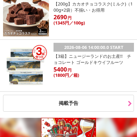
【200g】カカオチョコラスク(ミルク)（1
00g×2袋）不揃い・お得用
2690
円
(1345
円
／100g)
2026-08-06 14:00:00.0 START
【3箱】ニュージーランドのお土産!! チ
ョコレート ゴールドキウイフルーツ
5400
円
(1800
円
／箱)
掲載予告