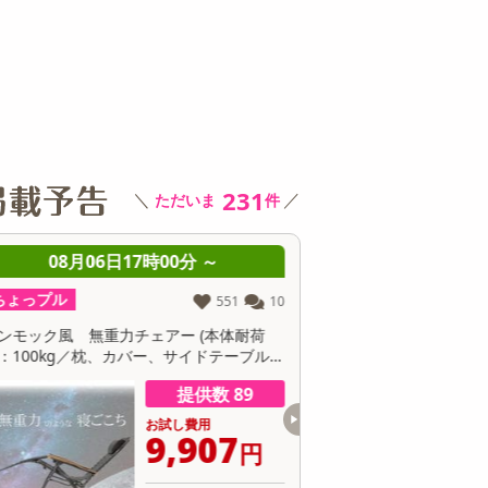
その他 キッチン・日用品
その他 ファッション
サ
231
＼
／
ただいま
件
08月06日17時00分 ～
08月06日17時0
ちょっプル
ちょっプル
301
24
6色/6足】脱げないレースカバーソックス
スローバー3種セット(チョ
（深履きタイプ）
ー/チョコバナナクッキー/
ルク)
提供数 71
お試し費用
お
1,699
5
円