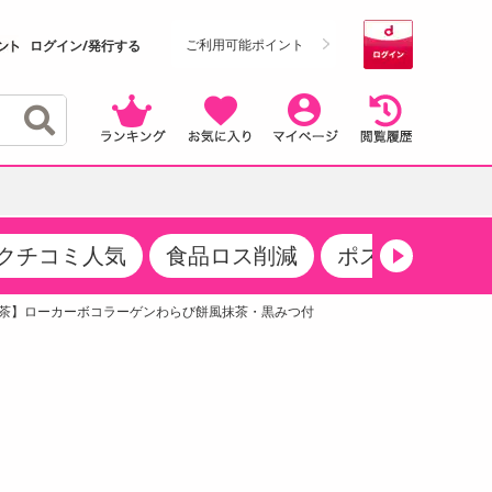
ご利用可能ポイント
ログイン/発行する
クチコミ人気
食品ロス削減
ポストにお届け
クーポン
・サプリメント
品
・収納・寝具
マタニティ
ケア
商品限定クーポン
【抹茶】ローカーボコラーゲンわらび餅風抹茶・黒みつ付
食品ギフト
おつまみ
ココア・チョコレート飲料
その他 アルコール飲料
弁当箱・水筒・弁当グッズ
下着・ルームウェア
その他 食品
製菓・製パン材料
飲料ギフト
生活雑貨
メンズ
その他 お菓子・スイーツ
その他 飲料
スポーツ・アウトドア用品
ベビー・キッズ
介護用品
レッグウェア