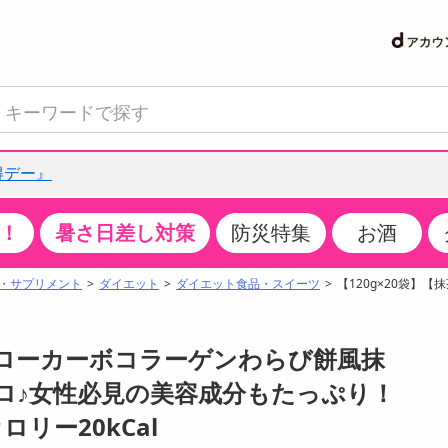
得デー』
！
暑さ日差し対策
防災特集
お酒
て見る
特設コーナー
食品・調味料
生鮮食品
お菓子
アイス・スイーツ
飲料
お酒
洗剤
キッチン・日用品
健康・ダイエット
医薬品・医薬部外
インテリア・家具
ファッション
家電
ベビー・キッズ・
ペット用品
加工食品
ヘアケア・ボディ
ビューティーケア
特集一覧
・サプリメント
ダイエット
ダイエット食品・スイーツ
【120g×20袋】
クチコミで選ばれた人気商品
米・雑穀
肉・肉加工品
スナック菓子
アイスクリーム・シャーベット
水・ミネラルウォーター・炭酸水
ビール・発泡酒・新ジャンル
キッチン・台所用洗剤
掃除用具
健康食品・飲料
第二類医薬品
収納用品
トップス
生活家電
ベビーおむつ・トイレ用品
犬用品
カップ麺・乾麺・パスタ
ヘアケア・スタイリング
スキンケア・基礎化粧品
パン・シリアル・コーンフレーク
魚介類・シーフード・水産加工品
クッキー・クラッカー
ケーキ・スイーツ
お茶・紅茶（ソフトドリンク）
ワイン
洗濯用洗剤・柔軟剤・漂白剤
洗濯用品
ダイエット
指定第二類医薬品
寝具・布団
ボトムス
キッチン家電
授乳グッズ
猫用品
インスタント・レトルト・冷凍食品・惣菜
ボディケア
ベースメイク・メイクアップ・ネイル
茶】ローカーボコラーゲンわらび餅風抹
サンプリング
チーズ・ヨーグルト・乳製品・卵
フルーツ・果物・果物加工品
キャンディ・ガム・タブレット
お菓子・スイーツギフト
コーヒー（ソフトドリンク）
日本酒・焼酎
バス・お風呂用洗剤
トイレ・バス用品
サプリメント
第三類医薬品
マット・カーペット・クッション
シューズ
冷房・暖房器具・空調
食事グッズ
その他 ペット用品
ナチュラル・オーガニックコスメ
ゼロ♪女性必見の美容成分もたっぷり！
抽選サンプル
調味料・ドレッシング・油
野菜・きのこ
せんべい・米菓
果実・野菜・清涼・乳飲料
洋酒・リキュール
トイレ用洗剤
タオル
美容サプリメント・ドリンク
医薬部外品
テーブル・デスク・カウンター
バッグ
美容・健康家電
ベビー用品・雑貨
香水・アロマ
ロリー20kCal