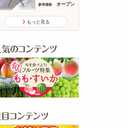
2,940
参考価格
参
円
283
1足あたり
1本
.2
円
もっと見る