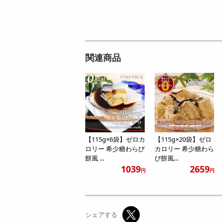
関連商品
【115g×6袋】ゼロカ
【115g×20袋】ゼロ
ロリー 希少糖わらび
カロリー 希少糖わら
餅風 ...
び餅風...
1039
2659
円
円
シェアする