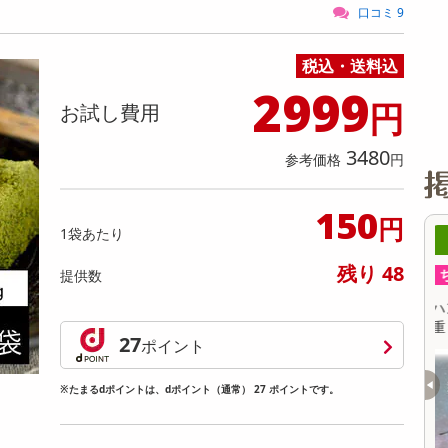
缶詰・瓶詰・ジャム・はちみつ
ミールキット
チョコレート
トクホ
果実酒・梅酒
住居用洗剤
日用品
スポーツサプリメント・ドリンク
チェア・ソファ
財布・小物
パソコン・プリンター・パソコン周辺機器
家具・寝具
口コミ 9
料理の素
ナッツ・ドライフルーツ
栄養ドリンク・エナジードリンク
チューハイ・カクテル
洗剤ギフト
ヘルスケア・衛生用品
健康グッズ
インテリア雑貨
時計
記録メディア・メモリーカード
マタニティ
税込・送料込
乾物・海苔・粉物
ゼリー・プリン
お茶・紅茶（茶葉）
ノンアルコール飲料
その他 洗剤
キッチン雑貨・食器・消耗品
アウトドア・イベント用品・DIY・工具
アクセサリー
その他 ベビー・キッズ・マタニティ
スマートフォン・携帯電話・タブレットアクセ
リー
2999
カレー・シチュー
和菓子
コーヒー(豆・インスタント）
ビール・ワイン・お酒ギフト
調理器具・鍋・包丁
その他 インテリア・家具
ファッション雑貨
電池
円
お試し費用
電球・蛍光灯・照明
3480
参考価格
円
AV機器
その他 家電
150
円
1袋あたり
7時00分 ～
08月06日17時00分 ～
残り 48
ちょっプル
提供数
63
5
551
10
ン>サングラス UVカ
ハンモック風 無重力チェアー (本体耐荷
【
重：100kg／枕、カバー、サイドテーブル付
27
ポイント
き)
提供数 150
提供数 89
お試し費用
お試し費用
※たまるdポイントは、dポイント（通常） 27 ポイントです。
1,980
9,907
円
円