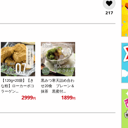
217
【120g×20袋】【き
黒みつ寒天詰め合わ
な粉】ローカーボコ
せ20食 プレーン＆
ラーゲン...
抹茶 黒蜜付...
2999
1899
円
円