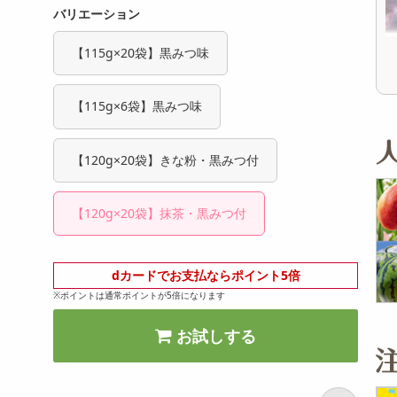
オープン
オープン
バリエーション
参考価格
参考価格
【115g×20袋】黒みつ味
【115g×6袋】黒みつ味
【120g×20袋】きな粉・黒みつ付
【120g×20袋】抹茶・黒みつ付
dカードでお支払ならポイント5倍
※ポイントは通常ポイントが5倍になります
お試しする