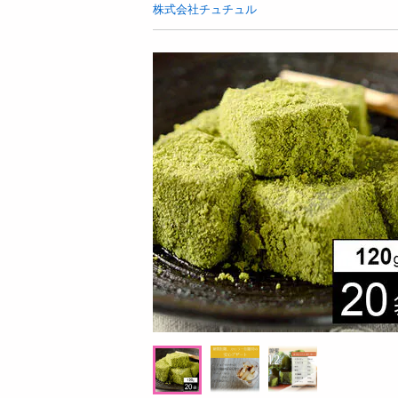
お酒
株式会社チュチュル
洗剤
キッチン・日用品
ヘアケア・ボディケア
ビューティーケア
健康・ダイエット・サプリメント
医薬品・医薬部外品
インテリア・家具・収納・寝具
08月06日17時00分 ～
08月06日1
ファッション
ちょっプル
ちょっプル
1
130
3
家電
【ブラック】コンパクト水切りラック
【調光レンズ】<ブラウ
ベビー・キッズ・マタニティ
ット99.9％ QL-8
ペット用品
提供数 198
資格・学習
お試し費用
2,999
円
掲載予告