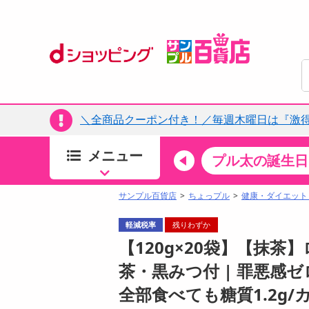
＼全商品クーポン付き！／毎週木曜日は『激
メニュー
ちょっプルカテゴリ
キッチン・日用品
食品
プル太の誕生日
すべ
食品・調味料
サンプル百貨店
ちょっプル
健康・ダイエット
生鮮食品
軽減税率
残りわずか
加工食品
【120g×20袋】【抹
お菓子
茶・黒みつ付 | 罪悪感
アイス・スイーツ
全部食べても糖質1.2g/カ
飲料