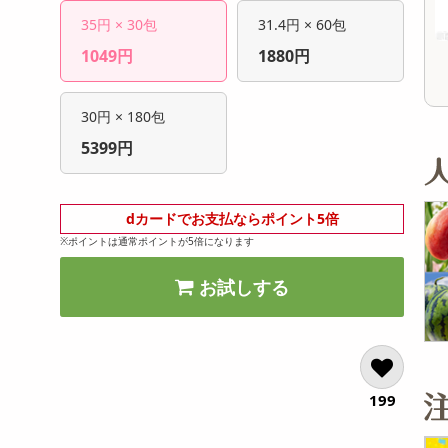
14,025
4,675
参考価格
参考価格
円
35円 × 30包
31.4円 × 60包
144
211
1本あたり
1本あたり
.6
円
1049円
1880円
30円 × 180包
5399円
dカードでお支払ならポイント5倍
※ポイントは通常ポイントが5倍になります
お試しする
199