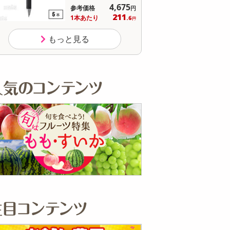
9,350
参考価格
円
円
161
1本あたり
.9
円
円
もっと見る