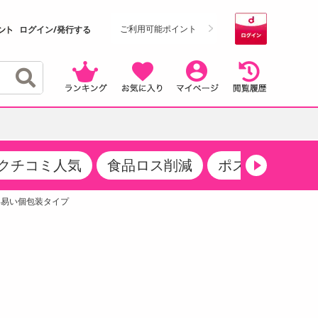
ご利用可能ポイント
ログイン/発行する
クチコミ人気
食品ロス削減
ポストにお届け
クーポン
・サプリメント
品
・収納・寝具
マタニティ
ケア
商品限定クーポン
い易い個包装タイプ
食品ギフト
おつまみ
ココア・チョコレート飲料
その他 アルコール飲料
弁当箱・水筒・弁当グッズ
下着・ルームウェア
その他 食品
製菓・製パン材料
飲料ギフト
生活雑貨
メンズ
その他 お菓子・スイーツ
その他 飲料
スポーツ・アウトドア用品
ベビー・キッズ
介護用品
レッグウェア