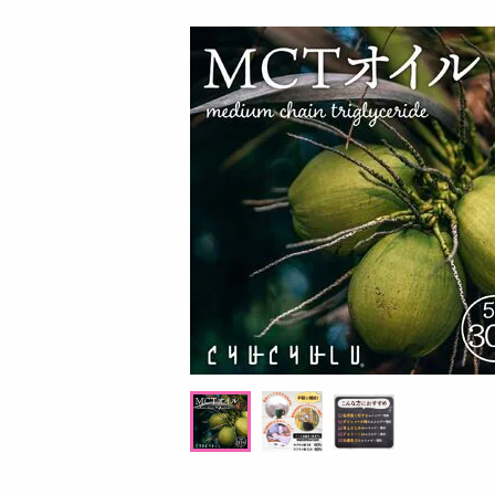
お酒
洗剤
キッチン・日用品
ヘアケア・ボディケア
ビューティーケア
健康・ダイエット・サプリメント
医薬品・医薬部外品
インテリア・家具・収納・寝具
08月06日15時00分 ～
08月0
ファッション
ちょっプル
ちょっプル
24
33
1
家電
ックス
くだもん ミルクキャラメル 3種セット
ボールサインiD 3
ベビー・キッズ・マタニティ
ペット用品
1
提供数 18
資格・学習
お試し費用
2,460
円
円
掲載予告