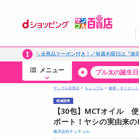
＼全商品クーポン付き！／毎週木曜日は『激
メニュー
ちょっプルカテゴリ
キッチン・日用品
食品
プル太の誕生日
すべ
食品・調味料
サンプル百貨店
ちょっプル
健康・ダイエット
生鮮食品
軽減税率
加工食品
【30包】MCTオイル 
お菓子
ポート！ヤシの実由来のM
アイス・スイーツ
株式会社チュチュル
飲料