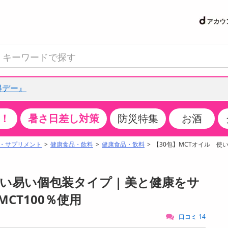
得デー』
！
暑さ日差し対策
防災特集
お酒
て見る
特設コーナー
食品・調味料
生鮮食品
お菓子
アイス・スイーツ
飲料
お酒
洗剤
キッチン・日用品
健康・ダイエット
医薬品・医薬部外
インテリア・家具
ファッション
家電
ベビー・キッズ・
ペット用品
加工食品
ヘアケア・ボディ
ビューティーケア
特集一覧
・サプリメント
健康食品・飲料
健康食品・飲料
【30包】MCTオイル 使
クチコミで選ばれた人気商品
米・雑穀
肉・肉加工品
スナック菓子
アイスクリーム・シャーベット
水・ミネラルウォーター・炭酸水
ビール・発泡酒・新ジャンル
キッチン・台所用洗剤
掃除用具
健康食品・飲料
第二類医薬品
収納用品
トップス
生活家電
ベビーおむつ・トイレ用品
犬用品
カップ麺・乾麺・パスタ
ヘアケア・スタイリング
スキンケア・基礎化粧品
パン・シリアル・コーンフレーク
魚介類・シーフード・水産加工品
クッキー・クラッカー
ケーキ・スイーツ
お茶・紅茶（ソフトドリンク）
ワイン
洗濯用洗剤・柔軟剤・漂白剤
洗濯用品
ダイエット
指定第二類医薬品
寝具・布団
ボトムス
キッチン家電
授乳グッズ
猫用品
インスタント・レトルト・冷凍食品・惣菜
ボディケア
ベースメイク・メイクアップ・ネイル
使い易い個包装タイプ | 美と健康をサ
サンプリング
チーズ・ヨーグルト・乳製品・卵
フルーツ・果物・果物加工品
キャンディ・ガム・タブレット
お菓子・スイーツギフト
コーヒー（ソフトドリンク）
日本酒・焼酎
バス・お風呂用洗剤
トイレ・バス用品
サプリメント
第三類医薬品
マット・カーペット・クッション
シューズ
冷房・暖房器具・空調
食事グッズ
その他 ペット用品
ナチュラル・オーガニックコスメ
CT100％使用
抽選サンプル
調味料・ドレッシング・油
野菜・きのこ
せんべい・米菓
果実・野菜・清涼・乳飲料
洋酒・リキュール
トイレ用洗剤
タオル
美容サプリメント・ドリンク
医薬部外品
テーブル・デスク・カウンター
バッグ
美容・健康家電
ベビー用品・雑貨
香水・アロマ
口コミ 14