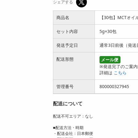
シェアする
商品名
【30包】MCTオ
セット内容
5g×30包
発送予定日
通常3日前後（発送
配送形態
メール便
※発送完了のご案内
詳細は
こちら
管理番号
800000327945
配送について
配送不可エリア：なし
■配送方法・時期
・配送会社：日本郵便