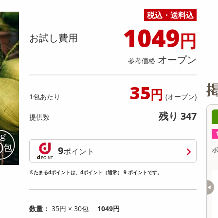
缶詰・瓶詰・ジャム・はちみつ
ミールキット
チョコレート
トクホ
果実酒・梅酒
住居用洗剤
日用品
スポーツサプリメント・ドリンク
チェア・ソファ
財布・小物
パソコン・プリンター・パソコン周辺機器
家具・寝具
税込・送料込
料理の素
ナッツ・ドライフルーツ
栄養ドリンク・エナジードリンク
チューハイ・カクテル
洗剤ギフト
ヘルスケア・衛生用品
健康グッズ
インテリア雑貨
時計
記録メディア・メモリーカード
マタニティ
1049
乾物・海苔・粉物
ゼリー・プリン
お茶・紅茶（茶葉）
ノンアルコール飲料
その他 洗剤
キッチン雑貨・食器・消耗品
アウトドア・イベント用品・DIY・工具
アクセサリー
その他 ベビー・キッズ・マタニティ
スマートフォン・携帯電話・タブレットアクセ
円
お試し費用
リー
カレー・シチュー
和菓子
コーヒー(豆・インスタント）
ビール・ワイン・お酒ギフト
調理器具・鍋・包丁
その他 インテリア・家具
ファッション雑貨
電池
オープン
参考価格
電球・蛍光灯・照明
AV機器
35
円
1包あたり
(オープン)
その他 家電
残り 347
6日15時00分 ～
08月06日15時00分 ～
提供数
ちょっプル
6
0
2
9
C ブラックA
ボールサインiD 3C ブラックA
ポイント
※たまるdポイントは、dポイント（通常） 9 ポイントです。
提供数 17
提供数 6
お試し費用
お試し費用
2,159
1,058
円
円
数量：
35円 × 30包
1049円