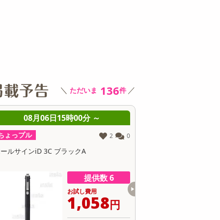
その他 キッチン・日用品
その他 ファッション
サ
136
＼
／
ただいま
件
08月06日15時00分 ～
08月06日1
ちょっプル
ちょっプル
0
2
0
ボールサインiD 3C ブラックA
天然石のブレスレット 
－3619
提供数 5
お試し費用
1,619
円