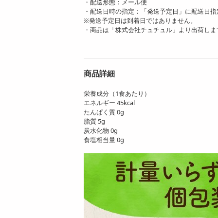
・配送形態：メール便
・配送日時の指定：「発送予定日」に配送日指
※発送予定日は到着日ではありません。
・商品は「株式会社チュチュル」より出荷しま
商品詳細
栄養成分（1食あたり）
エネルギー 45kcal
たんぱく質 0g
脂質 5g
炭水化物 0g
食塩相当量 0g