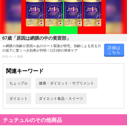
67歳「原因は網膜の中の黄斑部」
≪網膜の加齢が原因≫あのロート製薬が研究。加齢による見る力
詳細は
の低下に驚くべき効果が判明！1日1秒の簡単ケア
こちら
[PR] ロート製薬
ダイエット中の「甘いものを食べたい！」気持ちを満たす、ゼロカ
ロリーの【羅漢果黒みつ】
関連キーワード
そのくせビタミンミネラルやマグネシウムなどが豊富なすごい甘味
料なんです！
ちょっプル
健康・ダイエット・サプリメント
いつもの飲み物やスイーツに甘未をプラスして、ダイエット中のサ
ダイエット
ダイエット食品・スイーツ
ポートアイテムとしても◎
個包装なので外出先にも気軽に持ち出せます。
チュチュルのその他商品
・賞味期限：製造より60日
・原産国（最終加工地）：日本