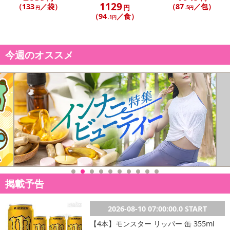
1129
（133
／袋）
（87
／包）
円
円
.5円
（94
／食）
.1円
休業日
■
その他共通および商品カテゴリー別注意事項（※必ずご確認くだ
今週のオススメ
さい）
こちらの情報は
2026-07-09 14:08:36.0
での情報となります。
掲載予告
2026-08-10 07:00:00.0 START
【4本】モンスター リッパー 缶 355ml