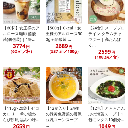
※dショッピングサンプル百貨店よりお届けする商品は、ご利用いた
だいた後のご感想をいただくことを目的としており、転売等は固く
禁じます。
転売等、目的以外での利用が確認された場合は、サービス利用を停
止させていただきます。
【60杯】女王様のア
【500g】0kcal！女
【24食】スーププロ
ルロース珈琲 酪酸
王様のアルロース50
テイン クラムチャ
菌(個包装) | 1杯...
0g＋酪酸菌 ...
ウダー | 高たんぱ
【配送伝票番号について】
3774
2689
く...
円
円
※こちらの商品については商品の発送完了後、
2599
（62
／杯）
（537
／100g）
円
.9円
.8円
配送伝票番号がマイページに表示されない場合もございます。予
（108
／食）
.3円
めご了承ください。
発送日カレンダー
【115g×20袋】ゼロ
【12食入り】24種
【12包】とろろこん
カロリー 希少糖わ
の緑黄色野菜の贅沢
ぶの海藻スープ | 1
らび餅風 黒みつ味...
豆乳コーンスープ |
包にレタス10個分...
2659
1049
...
円
円