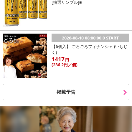
[抽選サンプル]■
2026-08-10 08:00:00.0 START
【6個入】 ごろごろフィナンシェ (いちじ
く)
1417
円
(236
.2円
／個)
掲載予告