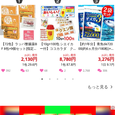
Previous
Next
【72包】ラッパ整腸薬B
【10g×100包 シエイカ
【約1年分】青魚de720
F 8包×9個セット[指定医
ー付】ココカラダ ク
00(約6ヵ月分/180粒)×2
薬部外品］大幸薬品
エン酸 ※1包中に2700
袋
お試し費用
お試し費用
お試し費用
mgの...
2,130円
8,780円
3,276円
1包 29.6円
1包 87.8円
1日 9.1円
392
63
68
2
2,768
306
1
2
3
4
5
もっと見る