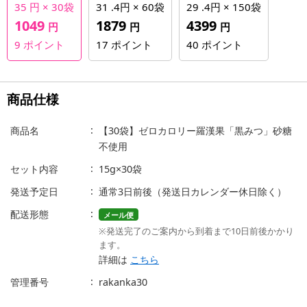
35 円 × 30袋
31 .4円 × 60袋
29 .4円 × 150袋
1049
1879
4399
円
円
円
9
ポイント
17
ポイント
40
ポイント
商品仕様
商品名
【30袋】ゼロカロリー羅漢果「黒みつ」砂糖
不使用
セット内容
15g×30袋
発送予定日
通常3日前後（発送日カレンダー休日除く）
配送形態
メール便
※発送完了のご案内から到着まで10日前後かかり
ます。
詳細は
こちら
管理番号
rakanka30