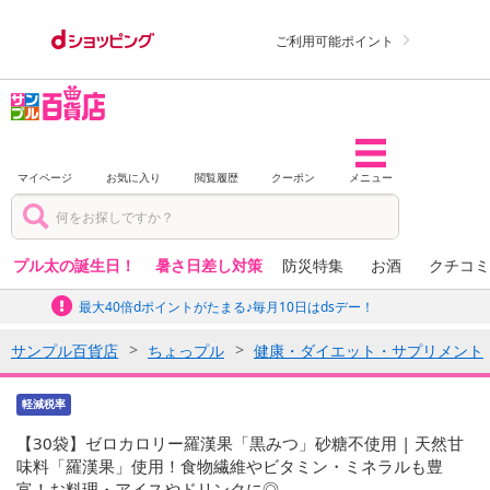
ご利用可能ポイント
マイページ
お気に入り
閲覧履歴
クーポン
メニュー
プル太の誕生日！
暑さ日差し対策
防災特集
お酒
クチコミ
最大40倍dポイントがたまる♪毎月10日はdsデー！
サンプル百貨店
ちょっプル
健康・ダイエット・サプリメント
軽減税率
【30袋】ゼロカロリー羅漢果「黒みつ」砂糖不使用 | 天然甘
味料「羅漢果」使用！食物繊維やビタミン・ミネラルも豊
富！お料理・アイスやドリンクに◎