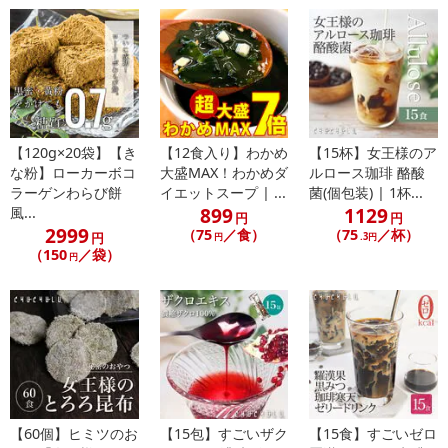
・原材料/材質/素材：エリスリトール、羅漢果抽出粉末、食塩 /カラ
メル色素、香料、増粘多糖類、pH調整剤、 甘味料(スクラロース、
アセスルファムK)
・お召し上がり方：袋から出してそのままお召し上がりください
・その他商品仕様：直射日光、高温多湿を避けて保存して下さい
【120g×20袋】【き
【12食入り】わかめ
【15杯】女王様のア
注意事項
な粉】ローカーボコ
大盛MAX！わかめダ
ルロース珈琲 酪酸
ラーゲンわらび餅
イエットスープ | ...
菌(個包装) | 1杯...
【賞味・消費期限のある商品について】
899
1129
風...
円
円
2999
商品到着時点でのお日持ち期間は、配送日数などにより異なります
（75
／食）
（75
／杯）
円
円
.3円
（150
／袋）
のでご了承ください。
円
【キャンセルについて】
※お申込み後のキャンセルはお受けできません。
記載されている内容を必ずご確認いただき、お届けする商品セット
にご納得いただきましたうえでお申し込みください。
※パッケージ変更や商品リニューアル（成分など含む）等により、
参考の掲載画像や画像内のバーコードなど、お届け商品と多少異な
【60個】ヒミツのお
【15包】すごいザク
【15食】すごいゼロ
る場合がございます。