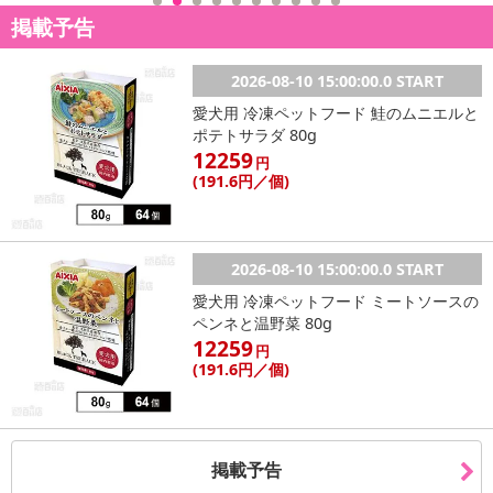
掲載予告
【配送伝票番号について】
※こちらの商品については商品の発送完了後、
2026-08-10 15:00:00.0 START
配送伝票番号がマイページに表示されない場合もございます。予
めご了承ください。
愛犬用 冷凍ペットフード 鮭のムニエルと
ポテトサラダ 80g
12259
円
発送日カレンダー
(191
.6円
／個)
2026-08-10 15:00:00.0 START
愛犬用 冷凍ペットフード ミートソースの
ペンネと温野菜 80g
12259
円
(191
.6円
／個)
休業日
掲載予告
■
その他共通および商品カテゴリー別注意事項（※必ずご確認くだ