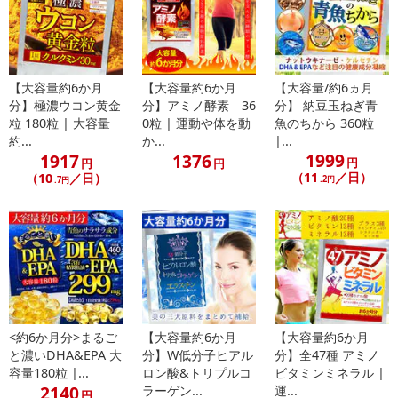
1日当りの摂取目安量に含まれる当該栄養成分の量が、栄養素等表
示基準値（対象年齢18歳以上、基準熱量2200Kcal）に占める割合
（栄養素等表示基準値2020）：ビタミンA 58％
【大容量約6か月
【大容量約6か月
【大容量/約6ヵ月
分】極濃ウコン黄金
分】アミノ酵素 36
分】 納豆玉ねぎ青
栄養成分(2粒0.5gあたり) : エネルギー：2.04kcal、たんぱく質：
粒 180粒 | 大容量
0粒 | 運動や体を動
魚のちから 360粒
0.004g、脂質：0.024g、炭水化物：0.452g、食塩相当量：0.0002
約...
か...
|...
g、ビタミンA：450μg
1999
1917
1376
円
円
円
商品の詳細はこちらをご参照下さい。
（11
／日）
（10
／日）
.2円
.7円
https://monte-lab.com/?pid=85074845
・注意事項：
※本品は、多量摂取により疾病が治癒したり、より健康が増進す
るものではありません。1日の摂取目安量を守ってください。妊娠3
か月以内又は妊娠を希望する女性は過剰摂取にならないよう注意し
てください。
※本品は、特定保健用食品とは異なり、消費者庁長官による個別
審査を受けたものではありません。
<約6か月分>まるご
【大容量約6か月
【大容量約6か月
と濃いDHA&EPA 大
分】W低分子ヒアル
分】全47種 アミノ
※お体に異常を感じた場合は、飲用を中止してください。
容量180粒 |...
ロン酸&トリプルコ
ビタミンミネラル |
※食生活は主食、主菜、副菜を基本に、食事のバランスを。
2140
ラーゲン...
運...
円
※開封後はお早めにお召し上がりください。