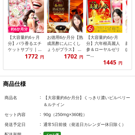
【大容量約6ヶ月
お徳用6か月分【熟
【大容量約6か月
【約
分】バラ香るエチ
成黒酢にんにくし
分】六年根高麗人
顔☆
ケットサプリ | ...
ょうがプラス】 ...
参＆ローヤルゼリ
(約6
1772
1702
ー...
円
円
1445
円
商品仕様
商品名
【大容量約6か月分】くっきり濃いビルベリー
＆ルテイン
セット内容
90g（250mg×360粒）
発送予定日
通常5日前後（発送日カレンダー休日除く）
配送形態
メール便