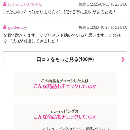
にゃんにゃんちゃん
投稿日:2026-01-03 16:23:31.0
まだ効果の方は分かりませんが、続ける事に意味があると思う
goldenboy
投稿日:2025-10-27 10:52:51.0
【栄養機能食品：ビタミンA】
安価で助かります。サプリメント効いていると思います。この歳
夜間の視力の維持を助ける栄養素「ビタミンA」配合
で、視力が回復してきました！
くっきり濃いビルベリー＆ルテインには、カロテノイドの一種で今
注目の「ルテイン」を多く含むマリーゴールド抽出物を1,800mg、
口コミをもっと見る(100件)
また、夜間の視力の維持を助ける栄養素「ビタミンA」、アントシ
アニンを多く含む8種のベリー系果実などをバランス良く配合しまし
た！
ビルベリー、ルテイン、ベリー系8種、ビタミンAと必要なものだけ
しっかりと配合！ 余分なものはいれずに本当に濃いサプリメントに
仕上げました！
クリアで爽快な毎日へ♪長時間PC・スマホ・TVをよく見る方、細か
い作業が多い方、読書・運転をする方に！
※dショッピングのページに遷移いたします。