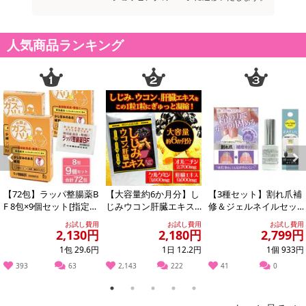
人気商品ランキング
Previous
Next
【72包】ラッパ整腸薬B
【大容量約6か月分】し
【3種セット】割れ爪補
【原料説明】
F 8包×9個セット[指定医
じみウコン肝臓エキス3
修＆ジェルネイルセッ
●ビルベリー抽出物
薬部外品］大幸薬品
60粒
ト
お試し費用
お試し費用
お試し費用
2,130円
2,180円
2,799円
ポリフェノールの一種であるアントシアニンがブルーベリーに比べ
約2倍とも言われているのがビルベリー 。スマートフォンやパソコ
1包 29.6円
1日 12.2円
1個 933円
ンなどを使う機会の多い現代社会では補いたい成分です。
393
63
2,143
222
41
0
1
2
3
4
5
●マリーゴールド抽出物