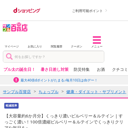
ご利用可能ポイント
マイページ
お気に入り
閲覧履歴
クーポン
メニュー
プル太の誕生日！
暑さ日差し対策
防災特集
お酒
クチコミ
最大40倍dポイントがたまる♪毎月10日はdsデー！
サンプル百貨店
ちょっプル
健康・ダイエット・サプリメント
軽減税率
【大容量約6か月分】くっきり濃いビルベリー＆ルテイン | す
っごく濃い！100倍濃縮ビルベリー＆ルテインでくっきりクリ
アな毎日を♪