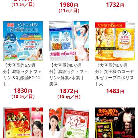
1980
1732
（11
／日）
円
円
.9円
（11
／日）
円
注意事項
【賞味・消費期限のある商品について】
商品到着時点でのお日持ち期間は、配送日数などにより異なります
のでご了承ください。
【キャンセルについて】
【大容量約6か月
【大容量約6か月
《大容量約6か月
※お申込み後のキャンセルはお受けできません。
分】濃縮ラクトフェ
分】濃縮ラクトフェ
分》女王様のローヤ
記載されている内容を必ずご確認いただき、お届けする商品セット
リン＆乳酸菌EC-12
リン×酵素×水素 |
ルゼリープロポリス
にご納得いただきましたうえでお申し込みください。
|...
美ス...
| 大...
※パッケージ変更や商品リニューアル(成分など含む)等により、参考
1830
1872
1483
円
円
円
の掲載画像や画像内のバーコードなど、お届け商品と多少異なる場
（10
／日）
（10
／日）
.2円
.4円
合がございます。
また、[新たな加工食品の原料原産地表示制度]の経過措置期間の終
了により、商品詳細内に記載の原産国・原材料の表記が旧表記の場
合がございます。
あらかじめご了承いただいた上でお申込みください。なお、本理由
によるお申込み後のキャンセル・返品交換は対応いたしかねます。