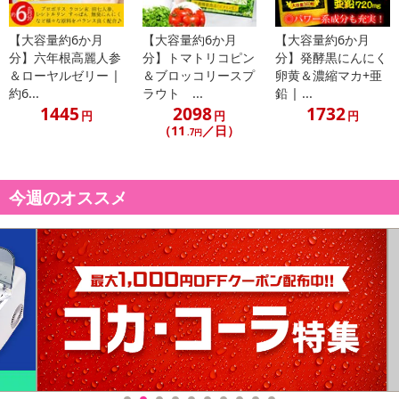
【お支払いについて】
【大容量約6か月
【大容量約6か月
【大容量約6か月
※お支払い方法は、電話料金合算払い、クレジットカード払い、dポ
分】六年根高麗人参
分】トマトリコピン
分】発酵黒にんにく
＆ローヤルゼリー |
＆ブロッコリースプ
卵黄＆濃縮マカ+亜
イントがご利用いただけます。
約6...
ラウト ...
鉛 | ...
1445
2098
1732
円
円
円
【発送・お届け・商品について】
（11
／日）
.7円
※お申込み頂きました商品の同梱、お届けの日時指定はいたしかね
ます。
※お客様のご都合でお受取りいただけない場合、商品の再発送や返
今週のオススメ
金はいたしかねます。
また、お届け日時のご指定は、お受けできません。宅配業者からの
不在票にてご対応ください。
※発送予定日は前後する場合がございます。また商品によって発送
日が異なります。
※dショッピングサンプル百貨店よりお届けする商品は、ご利用いた
だいた後のご感想をいただくことを目的としており、転売等は固く
禁じます。
転売等、目的以外での利用が確認された場合は、サービス利用を停
止させていただきます。