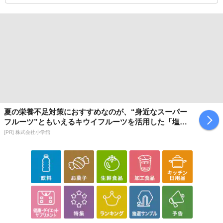
さい）
こちらの情報は
2026-07-17 15:48:26.0
での情報となります。
夏の栄養不足対策におすすめなのが、“身近なスーパー
フルーツ”ともいえるキウイフルーツを活用した「塩キ
ウイ」
[PR] 株式会社小学館