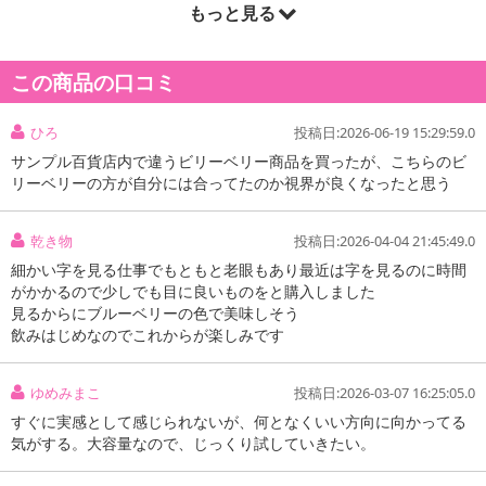
もっと見る
商品詳細
くっきり濃いビルベリー＆ルテイン
この商品の口コミ
1日目安量2粒に北欧産100倍濃縮ビルベリー1000mg（原料生換
ひろ
投稿日:2026-06-19 15:29:59.0
算）も高濃度に配合されたなかなか無いサプリメント！
サンプル百貨店内で違うビリーベリー商品を買ったが、こちらのビ
リーベリーの方が自分には合ってたのか視界が良くなったと思う
1袋中あたり180,000mg配合（原料生換算）
長時間PC・スマホ・タブレットなどを使う方へ！
乾き物
投稿日:2026-04-04 21:45:49.0
すっきりくっきり♪表情もイキイキと！
細かい字を見る仕事でもともと老眼もあり最近は字を見るのに時間
がかかるので少しでも目に良いものをと購入しました
見るからにブルーベリーの色で美味しそう
飲みはじめなのでこれからが楽しみです
ゆめみまこ
投稿日:2026-03-07 16:25:05.0
すぐに実感として感じられないが、何となくいい方向に向かってる
気がする。大容量なので、じっくり試していきたい。