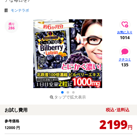
モンテラボ
残り
286
1014
135
タップで拡大表示
お試し費用
税込･送料込
2199
参考価格
円
12000
円