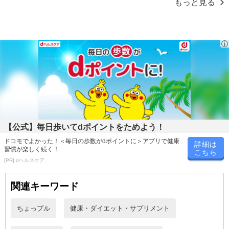
もっと見る
マリーゴールドという花の黄色の主成分はルテインというカロテノ
イドの一種です。ルテインは紫外線、加齢、喫煙などの影響を受け
やすいと言われているので補いたいところです。
●ベリー系果実を8種も使用♪
ビルベリーのほかにも栄養素たっぷりなイキイキした多種多様なベ
リー系果実をふんだんに使用♪アサイー果汁末/チェストベリー抽出
物/クランベリー果汁末/アムラ抽出物/ブルーベリー果汁末/マキベリ
ー濃縮果汁末/ラズベリー果汁末/リンゴンベリー加工粉末
▼こんな方におすすめ
【公式】毎日歩いてdポイントをためよう！
・パソコンやスマートフォンなどを長時間使う方
ドコモでよかった！＜毎日の歩数がdポイントに＞アプリで健康
詳細は
・テレビを長時間見る方 ・細かい作業が多い方
習慣が楽しく続く！
こちら
・毎日のダメージが気になる方
[PR] dヘルスケア
・長時間運転をされる方
・エイジングケアが気になる方
関連キーワード
・賞味期限：
ちょっプル
健康・ダイエット・サプリメント
製造より2年
※商品到着時点でのお日持ち期間は、配送日数などにより異なり