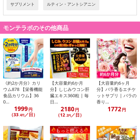
サプリメント
ルティン・アントシアニン
ますのでご了承ください。
・原産国（最終加工地）：日本
・原材料/材質/素材：ビルベリー抽出物(国内製造)、マリーゴールド
モンテラボのその他商品
抽出物、アサイー果汁末、チェストベリー抽出物、クランベリー果
汁末、アムラ抽出物、ブルーベリー果汁末、マキベリー濃縮果汁
末、ラズベリー果汁末、リンゴンベリー加工粉末／結晶セルロー
ス、加工デンプン、D-ソルビトール、ショ糖脂肪酸エステル、ビタ
ミンA、微粒酸化ケイ素、ビタミンC
・アレルギー表示：
※原材料等をご確認のうえ、食品アレルギーのある方はお召し上
がりにならないでください。
《約2か月分》カリ
【大容量約6か月
【大容量約6ヶ月
※本品製造工場では乳成分、卵、小麦、そば、落花生、カニ、エ
ウム878 【栄養機能
分】しじみウコン肝
分】バラ香るエチケ
ビを含む製品を生産しています。
食品カリウム】36
臓エキス360粒 | 毎
ットサプリ | バラの
・お召し上がり方：（1日当たりの摂取目安量）1日2粒を水または
0...
日...
香り...
ぬるま湯でお召しあがりください。
1999
2180
1772
円
円
円
・その他商品仕様：
（33
／日）
（12
／日）
.4円
.2円
【栄養機能食品：ビタミンA】
ビタミンAは、夜間の視力の維持を助ける栄養素です。
ビタミンAは、皮膚や粘膜の健康維持を助ける栄養素です。