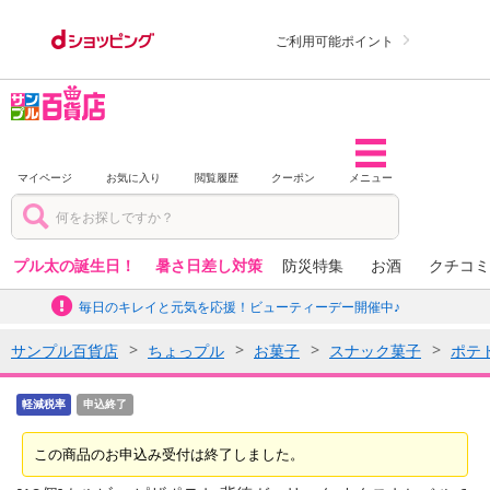
ご利用可能ポイント
マイページ
お気に入り
閲覧履歴
クーポン
メニュー
プル太の誕生日！
暑さ日差し対策
防災特集
お酒
クチコミ
毎日のキレイと元気を応援！ビューティーデー開催中♪
サンプル百貨店
ちょっプル
お菓子
スナック菓子
ポテ
軽減税率
申込終了
この商品のお申込み受付は終了しました。