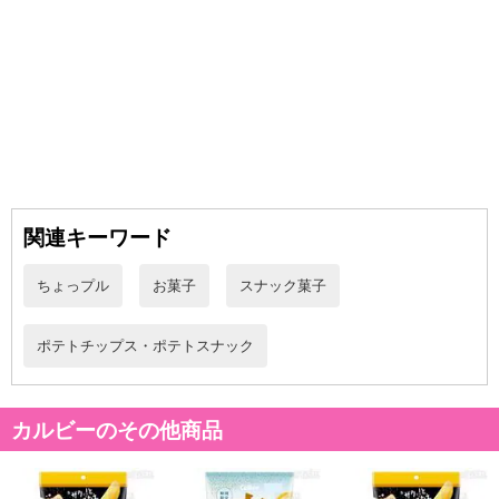
【お支払いについて】
※送料はお試し費用に含まれております。
※お支払い方法は、電話料金合算払い、クレジットカード、dポイン
トの利用となります。
【発送・お届け・商品について】
※お申込み頂きました商品の同梱、お届けの日時指定はいたしかね
ます。
関連キーワード
※会員様のご都合でお受取りいただけない場合、商品の再発送や返
金はいたしかねます。
また、お届け日時のご指定は、お受けできません。宅配業者からの
ちょっプル
お菓子
スナック菓子
不在票にてご対応ください。
※発送予定日は前後する場合がございます。また商品によって発送
ポテトチップス・ポテトスナック
日が異なります。
※dショッピングサンプル百貨店よりお届けする商品は、ご利用いた
だいた後のご感想をいただくことを目的としており、転売等は固く
カルビーのその他商品
禁じます。
転売等、目的以外での利用が確認された場合は、サービス利用を停
止させていただきます。