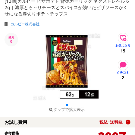
[12個]カルビー ピザポテト 背徳ガーリック ネクストレベル 6
2g | 濃厚とろ～りチーズとスパイスが効いたピザソースがく
せになる厚切りポテトチップス
カルビー株式会社
残り
0
15
2
タップで拡大表示
お試し費用
税込･送料込
参考価格