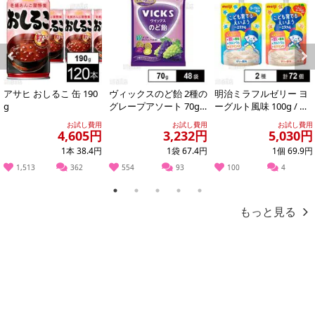
注意事項
お申込みの際は 「商品情報」に記載されている「注意事項」を
必ずご確認ください。
Previous
Next
アサヒ おしるこ 缶 190
ヴィックスのど飴 2種の
明治ミラフルゼリー ヨ
【キャンセルについて】
g
グレープアソート 70g
ーグルト風味 100g / り
※供試品
んごヨーグルト風味 10
※お申込み後のキャンセルはお受けできません。
お試し費用
お試し費用
お試し費用
0g
4,605円
3,232円
5,030円
記載されている内容を必ずご確認いただき、お届けする商品セット
1本 38.4円
1袋 67.4円
1個 69.9円
にご納得いただきましたうえでお申し込みください。
1,513
362
554
93
100
4
※パッケージ変更や商品リニューアル(成分など含む)等により、参考
の掲載画像や画像内のバーコードなど、お届け商品と多少異なる場
1
2
3
4
5
合がございます。
もっと見る
また、[新たな加工食品の原料原産地表示制度]の経過措置期間の終
了により、商品詳細内に記載の原産国・原材料の表記が旧表記の場
合がございます。
あらかじめご了承いただいた上でお申込みください。なお、本理由
によるお申込み後のキャンセル・返品交換は対応いたしかねます。