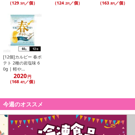
（129
／個）
（124
／個）
（163
／個）
.5円
.2円
.8円
[12個]カルビー 春ポ
テト 2種の岩塩味 6
0g | 軽や...
2020
円
（168
／個）
.4円
今週のオススメ