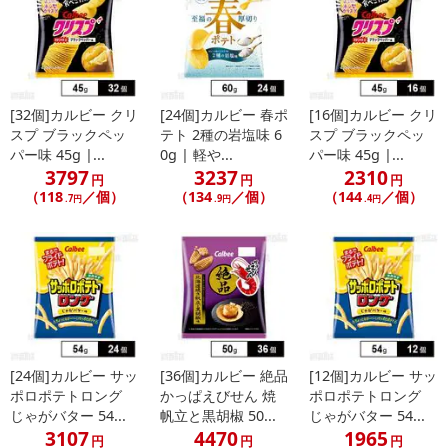
発送日カレンダー
[32個]カルビー クリ
[24個]カルビー 春ポ
[16個]カルビー クリ
スプ ブラックペッ
テト 2種の岩塩味 6
スプ ブラックペッ
パー味 45g |...
0g | 軽や...
パー味 45g |...
3797
3237
2310
円
円
円
（118
／個）
（134
／個）
（144
／個）
.7円
.9円
.4円
休業日
■
その他共通および商品カテゴリー別注意事項（※必ずご確認くだ
さい）
[24個]カルビー サッ
[36個]カルビー 絶品
[12個]カルビー サッ
こちらの情報は
2026-07-09 14:08:36.0
での情報となります。
ポロポテトロング
かっぱえびせん 焼
ポロポテトロング
じゃがバター 54...
帆立と黒胡椒 50...
じゃがバター 54...
3107
4470
1965
円
円
円