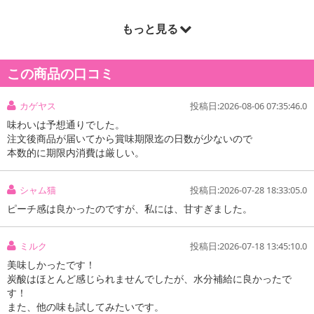
もっと見る
この商品の口コミ
カゲヤス
投稿日:2026-08-06 07:35:46.0
味わいは予想通りでした。
注文後商品が届いてから賞味期限迄の日数が少ないので
本数的に期限内消費は厳しい。
シャム猫
投稿日:2026-07-28 18:33:05.0
ピーチ感は良かったのですが、私には、甘すぎました。
ミルク
投稿日:2026-07-18 13:45:10.0
注意事項
美味しかったです！
炭酸はほとんど感じられませんでしたが、水分補給に良かったで
お申込みの際は 「商品情報」に記載されている「注意事項」を
す！
必ずご確認ください。
また、他の味も試してみたいです。