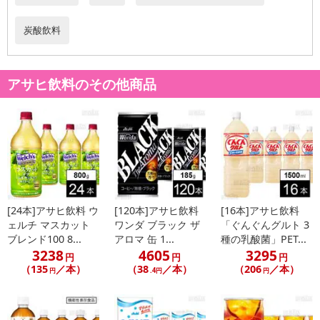
炭酸飲料
アサヒ飲料のその他商品
[24本]アサヒ飲料 ウ
[120本]アサヒ飲料
[16本]アサヒ飲料
ェルチ マスカット
ワンダ ブラック ザ
「ぐんぐんグルト 3
ブレンド100 8...
アロマ 缶 1...
種の乳酸菌」PET...
3238
4605
3295
円
円
円
（135
／本）
（38
／本）
（206
／本）
円
.4円
円