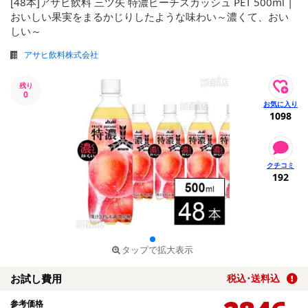
[48本]アサヒ飲料 三ツ矢 特濃ピーチスカッシュ PET 500ml |
おいしい果実をまるかじりしたような味わい～濃くて、おい
しい～
アサヒ飲料株式会社
残り
0
1098
192
タップで拡大表示
お試し費用
税込･送料込
参考価格