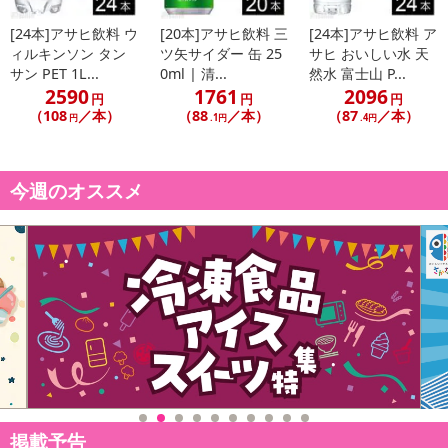
[24本]アサヒ飲料 ウ
[20本]アサヒ飲料 三
[24本]アサヒ飲料 ア
ィルキンソン タン
ツ矢サイダー 缶 25
サヒ おいしい水 天
サン PET 1L...
0ml | 清...
然水 富士山 P...
2590
1761
2096
円
円
円
（108
／本）
（88
／本）
（87
／本）
円
.1円
.4円
今週のオススメ
掲載予告