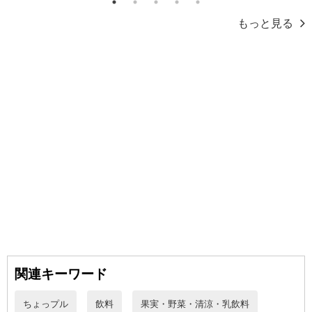
1
2
3
4
5
もっと見る
休業日
■
その他共通および商品カテゴリー別注意事項（※必ずご確認くだ
さい）
こちらの情報は
2026-07-09 14:13:35.0
での情報となります。
関連キーワード
ちょっプル
飲料
果実・野菜・清涼・乳飲料