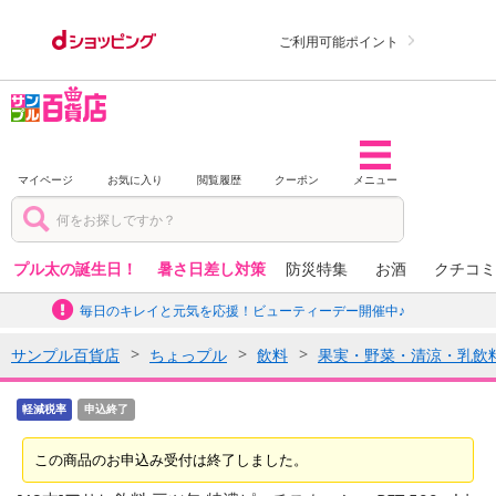
ご利用可能ポイント
マイページ
お気に入り
閲覧履歴
クーポン
メニュー
プル太の誕生日！
暑さ日差し対策
防災特集
お酒
クチコミ
毎日のキレイと元気を応援！ビューティーデー開催中♪
サンプル百貨店
ちょっプル
飲料
果実・野菜・清涼・乳飲
軽減税率
申込終了
この商品のお申込み受付は終了しました。