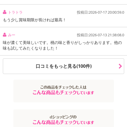
【キャンセルについて】
トラトラ
投稿日:2026-07-17 20:00:59.0
※お申込み後のキャンセルはお受けできません。
もう少し賞味期限が長ければ最高！
記載されている内容を必ずご確認いただき、お届けする商品セット
にご納得いただきましたうえでお申し込みください。
みー
投稿日:2026-07-13 21:38:08.0
※パッケージ変更や商品リニューアル(成分など含む)等により、参考
の掲載画像や画像内のバーコードなど、お届け商品と多少異なる場
味が濃くて美味しいです。桃の味と香りがしっかりあります。他の
味も試してみたくなりました！
合がございます。
また、[新たな加工食品の原料原産地表示制度]の経過措置期間の終
了により、商品詳細内に記載の原産国・原材料の表記が旧表記の場
口コミをもっと見る(100件)
合がございます。
あらかじめご了承いただいた上でお申込みください。なお、本理由
によるお申込み後のキャンセル・返品交換は対応いたしかねます。
【お支払いについて】
※送料はお試し費用に含まれております。
※お支払い方法は、電話料金合算払い、クレジットカード、dポイン
トの利用となります。