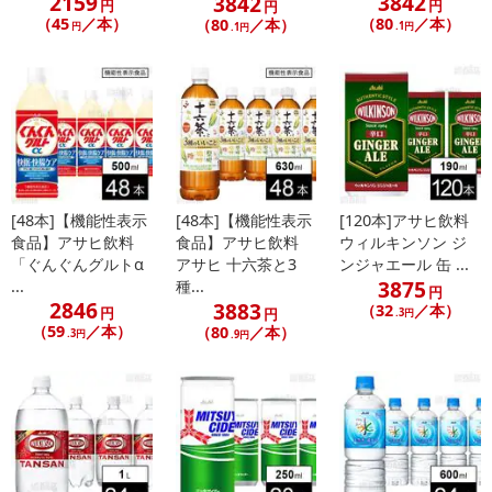
2159
3842
3842
円
円
円
（45
／本）
（80
／本）
（80
／本）
円
.1円
.1円
[48本]【機能性表示
[48本]【機能性表示
[120本]アサヒ飲料
食品】アサヒ飲料
食品】アサヒ飲料
ウィルキンソン ジ
「ぐんぐんグルトα
アサヒ 十六茶と3
ンジャエール 缶 ...
3875
...
種...
円
2846
3883
（32
／本）
円
円
.3円
（59
／本）
（80
／本）
.3円
.9円