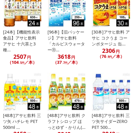
[24本]【機能性表示
[96本]【旧パッケー
[30本]アサヒ飲料 ア
食品】アサヒ飲料
ジ】アサヒ飲料
サヒ コクうま コー
アサヒ 十六茶と3
「カルピスウォータ
ンポタージュ 缶...
2306
種...
ーⓇ...
円
2507
3618
（76
／本）
円
円
.9円
（104
／本）
（37
／本）
.5円
.7円
[48本]アサヒ飲料 三
[48本]アサヒ飲料 ク
[48本]アサヒ飲料 三
ツ矢 ハチレモ PET
ラフトシロップ ほ
ツ矢サイダーZERO
500ml ...
っとゆず・かりん(...
PET 500...