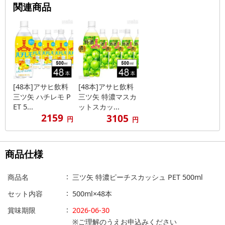
関連商品
[48本]アサヒ飲料
[48本]アサヒ飲料
三ツ矢 ハチレモ P
三ツ矢 特濃マスカ
ET 5...
ットスカッ...
2159
3105
円
円
商品仕様
商品名
三ツ矢 特濃ピーチスカッシュ PET 500ml
セット内容
500ml×48本
賞味期限
2026-06-30
※ご理解のうえお申込みください