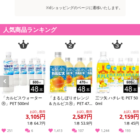
【発送・お届け・商品について】
※dショッピングのページに遷移いたします。
※お申込み頂きました商品の同梱、お届けの日時指定はいたしかね
ます。
人気商品ランキング
※会員様のご都合でお受取りいただけない場合、商品の再発送や返
金はいたしかねます。
また、お届け日時のご指定は、お受けできません。宅配業者からの
不在票にてご対応ください。
※発送予定日は前後する場合がございます。また商品によって発送
日が異なります。
※dショッピングサンプル百貨店よりお届けする商品は、ご利用いた
だいた後のご感想をいただくことを目的としており、転売等は固く
禁じます。
Previous
Next
転売等、目的以外での利用が確認された場合は、サービス利用を停
「カルピスウォーター
「まるしぼりオレンジ
三ツ矢 ハチレモ PET 50
止させていただきます。
Ⓡ」PET 500ml
＆カルピスⓇ」PET 470
0ml
ml
お試し費用
お試し費用
お試し費用
3,105円
2,587円
2,159円
発送日カレンダー
1本 64.7円
1本 53.9円
1本 45円
251
6
1,413
107
1,244
193