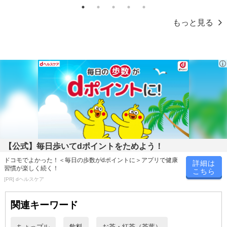
止させていただきます。
1
2
3
4
5
もっと見る
発送日カレンダー
休業日
【公式】毎日歩いてdポイントをためよう！
ドコモでよかった！＜毎日の歩数がdポイントに＞アプリで健康
詳細は
■
その他共通および商品カテゴリー別注意事項（※必ずご確認くだ
習慣が楽しく続く！
こちら
さい）
[PR] dヘルスケア
こちらの情報は
2026-07-09 14:08:36.0
での情報となります。
関連キーワード
ちょっプル
飲料
お茶・紅茶（茶葉）