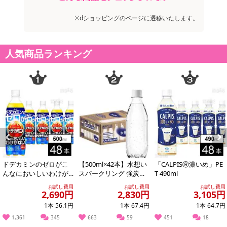
【お支払いについて】
※dショッピングのページに遷移いたします。
※送料はお試し費用に含まれております。
※お支払い方法は、電話料金合算払い、クレジットカード、dポイン
人気商品ランキング
トの利用となります。
【発送・お届け・商品について】
※お申込み頂きました商品の同梱、お届けの日時指定はいたしかね
ます。
※会員様のご都合でお受取りいただけない場合、商品の再発送や返
金はいたしかねます。
また、お届け日時のご指定は、お受けできません。宅配業者からの
不在票にてご対応ください。
Previous
Next
※発送予定日は前後する場合がございます。また商品によって発送
ドデカミンのゼロがこ
【500ml×42本】水想い
「CALPISⓇ濃いめ」PE
日が異なります。
んなにおいしいわけが
スパークリング 強炭酸
T 490ml
※dショッピングサンプル百貨店よりお届けする商品は、ご利用いた
ない PET 500ml
水 500ml ラベルレス
お試し費用
お試し費用
お試し費用
無...
だいた後のご感想をいただくことを目的としており、転売等は固く
2,690円
2,830円
3,105円
禁じます。
1本 56.1円
1本 67.4円
1本 64.7円
転売等、目的以外での利用が確認された場合は、サービス利用を停
1,361
345
663
59
451
18