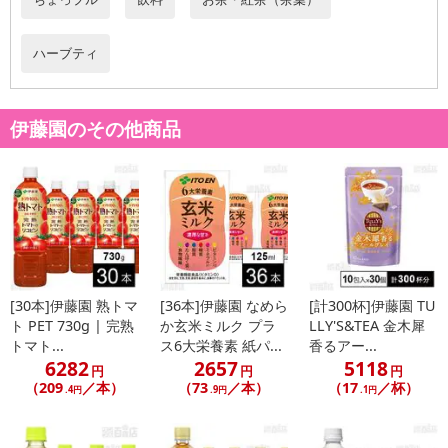
ハーブティ
伊藤園のその他商品
[30本]伊藤園 熟トマ
[36本]伊藤園 なめら
[計300杯]伊藤園 TU
ト PET 730g | 完熟
か玄米ミルク プラ
LLY'S&TEA 金木犀
トマト...
ス6大栄養素 紙パ...
香るアー...
6282
2657
5118
円
円
円
（209
／本）
（73
／本）
（17
／杯）
.4円
.9円
.1円