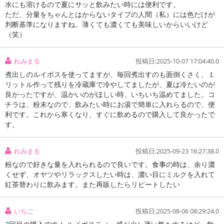
水にも溶けるので夏にサッと飲みたい時には便利です。
ただ、分量をちゃんとはからないタイプの人間（私）には色だけが
判断基準になりますね。薄くても濃くても美味しいからいいけど
（笑）
れみまる
投稿日:2025-10-07 17:04:40.0
煮出しのルイボスを使ってますが、毎回煮出すのも面倒くさく、１
リットル作って残りを冷蔵庫で冷やしてましたが、夏は冷たいのが
良かったですが、温かいのがほしい時、いちいち温めてました。コ
チラは、粉末なので、飲みたい時にお湯で簡単に入れらるので、便
利です。これから寒くなり、すぐに飲めるので購入して良かったで
す。
れみまる
投稿日:2025-09-23 16:27:38.0
粉なので好きな量を入れられるので良いです。食事の時は、余り濃
くせず、オヤツやリラックスしたい時は、濃い目にミルクを入れて
紅茶替わりに飲みます。また再販したらリピートしたい
いちご
投稿日:2025-08-06 08:29:24.0