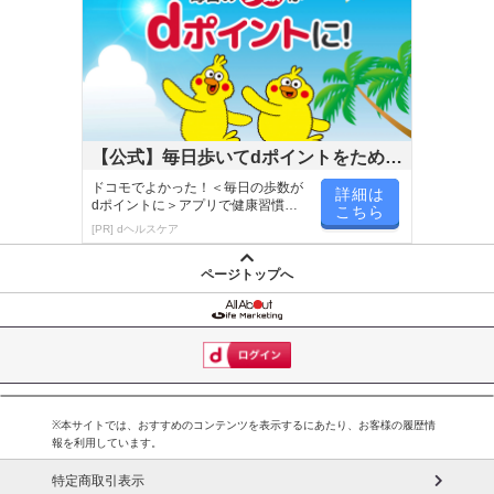
【公式】毎日歩いてdポイントをためよ
う！
ドコモでよかった！＜毎日の歩数が
詳細は
dポイントに＞アプリで健康習慣が
こちら
楽しく続く！
[PR] dヘルスケア
ページトップへ
※本サイトでは、おすすめのコンテンツを表示するにあたり、お客様の履歴情
報を利用しています。
特定商取引表示