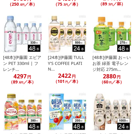
（89
／杯）
（250
／本）
（75
／本）
.5円
.6円
.5円
[48本]伊藤園 エビア
[24本]伊藤園 TULL
[48本]伊藤園 お～い
ン PET 330ml | フ
Y’S COFFEE PLATI
お茶 緑茶 電子レン
N...
レンチ...
ジ対応 275m...
2422
4297
2880
円
円
円
（101
／本）
（89
／本）
（60
／本）
円
.6円
円