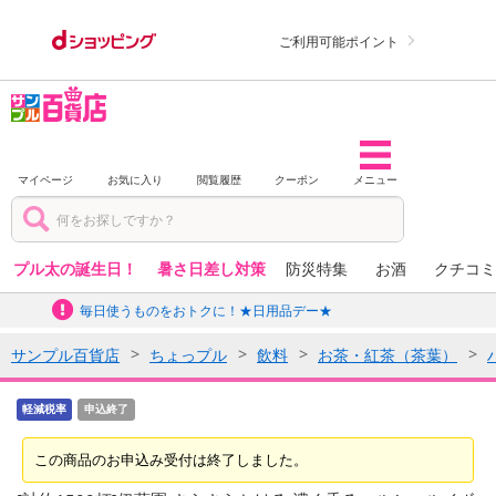
ご利用可能ポイント
マイページ
お気に入り
閲覧履歴
クーポン
メニュー
プル太の誕生日！
暑さ日差し対策
防災特集
お酒
クチコミ
毎日使うものをおトクに！★日用品デー★
サンプル百貨店
ちょっプル
飲料
お茶・紅茶（茶葉）
軽減税率
申込終了
この商品のお申込み受付は終了しました。