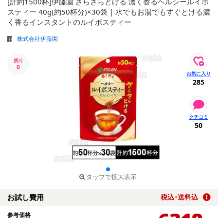
[計約1500杯]伊藤園 さらさらとける 濃く香るヘルシールイボ
スティー 40g(約50杯分)×30袋 | 水でもお湯でもすぐとける濃
く香るインスタントのルイボスティー
株式会社伊藤園
残り
0
285
50
タップで拡大表示
お試し費用
税込･送料込
参考価格