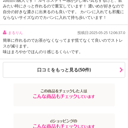
2回目の購入です！ ルイボスティー感が少し薄い気もするけど、飲
みたい時にさっと作れるので重宝しています！ 濃いめが好きなので
自分の好きな濃さに出来るのも良いです。 カバンに入れても邪魔に
ならないサイズなのでカバンに入れて持ち歩いています！
注意事項
まるりん
投稿日:2025-05-25 12:06:37.0
お申込みの際は 「商品情報」に記載されている「注意事項」を
必ずご確認ください。
簡単に作れるのでお茶がなくなってます慌てなくて良いのでストレ
スが減ります。
味はまろやかでほんのり感じるくらいです。
【キャンセルについて】
※お申込み後のキャンセルはお受けできません。
記載されている内容を必ずご確認いただき、お届けする商品セット
口コミをもっと見る(50件)
にご納得いただきましたうえでお申し込みください。
※パッケージ変更や商品リニューアル(成分など含む)等により、参考
の掲載画像や画像内のバーコードなど、お届け商品と多少異なる場
合がございます。
また、[新たな加工食品の原料原産地表示制度]の経過措置期間の終
了により、商品詳細内に記載の原産国・原材料の表記が旧表記の場
合がございます。
あらかじめご了承いただいた上でお申込みください。なお、本理由
によるお申込み後のキャンセル・返品交換は対応いたしかねます。