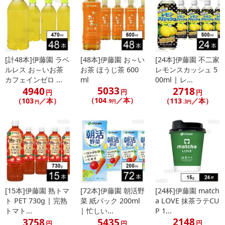
[計48本]伊藤園 ラベ
[48本]伊藤園 お～い
[24本]伊藤園 不二家
ルレス お～いお茶
お茶 ほうじ茶 600
レモンスカッシュ 5
カフェインゼロ ...
ml
00ml | レ...
5033
4940
2718
円
円
円
（104
／本）
（103
／本）
（113
／本）
.9円
円
.3円
[15本]伊藤園 熟トマ
[72本]伊藤園 朝活野
[24杯]伊藤園 match
ト PET 730g | 完熟
菜 紙パック 200ml
a LOVE 抹茶ラテCU
トマト...
| 忙しい...
P 1...
2148
3758
5435
円
円
円