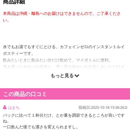
商品詳細
本商品は沖縄・離島へのお届けはできませんので、ご了承くださ
い。
水でもお湯でもすぐにとける、カフェインゼロのインスタントルイ
ボスティーです。
飲みたいときに飲みたい分だけ飲めて、マイボトルに便利。
透き通ったきれいな赤色と、濃く香る味わいをお楽しみいただけま
す。
もっと見る
注意事項:
この商品の口コミ
・実際にお届けする商品とパッケージ等が異なる場合がございますので、あらかじめご了承く
ださい。
はまち
投稿日:2025-10-18 15:36:26.0
パックに比べて１杯分だけ、とか量を調節できるところが良いです
ね。
一口飲んだ後でも濃さを変えられますし。