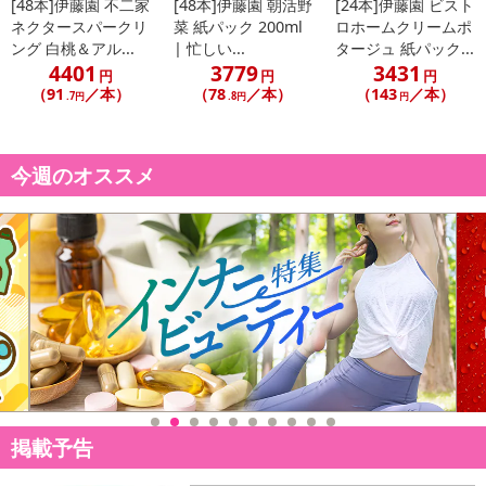
[48本]伊藤園 不二家
[48本]伊藤園 朝活野
[24本]伊藤園 ビスト
ネクタースパークリ
菜 紙パック 200ml
ロホームクリームポ
ング 白桃＆アル...
| 忙しい...
タージュ 紙パック...
4401
3779
3431
円
円
円
（91
／本）
（78
／本）
（143
／本）
.7円
.8円
円
今週のオススメ
掲載予告