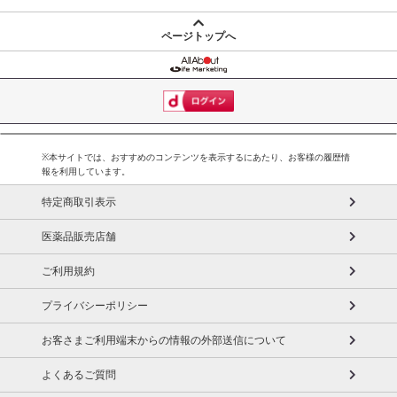
お申込みの際は 「商品情報」に記載されている「注意事項」を
ページトップへ
必ずご確認ください。
【キャンセルについて】
※お申込み後のキャンセルはお受けできません。
記載されている内容を必ずご確認いただき、お届けする商品セット
にご納得いただきましたうえでお申し込みください。
※本サイトでは、おすすめのコンテンツを表示するにあたり、お客様の履歴情
※パッケージ変更や商品リニューアル(成分など含む)等により、参考
報を利用しています。
の掲載画像や画像内のバーコードなど、お届け商品と多少異なる場
特定商取引表示
合がございます。
また、[新たな加工食品の原料原産地表示制度]の経過措置期間の終
医薬品販売店舗
了により、商品詳細内に記載の原産国・原材料の表記が旧表記の場
ご利用規約
合がございます。
あらかじめご了承いただいた上でお申込みください。なお、本理由
プライバシーポリシー
によるお申込み後のキャンセル・返品交換は対応いたしかねます。
お客さまご利用端末からの情報の外部送信について
【お支払いについて】
※送料はお試し費用に含まれております。
よくあるご質問
※お支払い方法は、電話料金合算払い、クレジットカード、dポイン