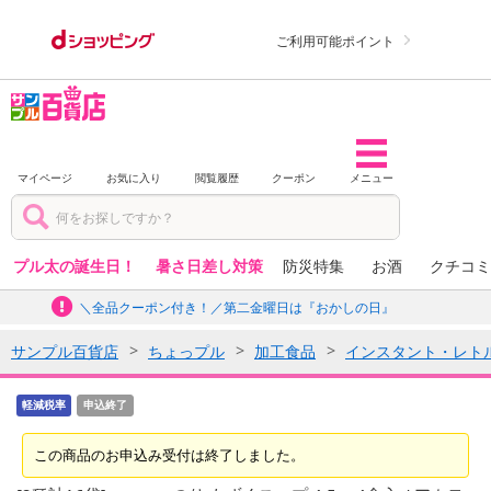
ご利用可能ポイント
マイページ
お気に入り
閲覧履歴
クーポン
メニュー
プル太の誕生日！
暑さ日差し対策
防災特集
お酒
クチコミ
＼全品クーポン付き！／第二金曜日は『おかしの日』
サンプル百貨店
ちょっプル
加工食品
インスタント・レト
軽減税率
申込終了
この商品のお申込み受付は終了しました。