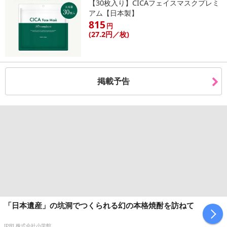
【30枚入り】CICAフェイスマスクプレミ
アム【日本製】
815
円
(27
.2円
／枚)
掲載予告
「日本遺産」の坑洞でつくられる幻の本格焼酎を訪ねて
[PR] 株式会社小学館