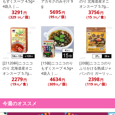
もずくスープ 4.5g×
アカモクのみそ汁 9
のり 北海道産オニ
4袋入 | ...
g
オンスープ 5.7g...
5695
3291
3756
円
円
円
【アカモクのみそ汁】
（95
／個）
（329
／個）
（15
／食）
円
.1円
.7円
近年人気が高まっているアカモクを、フリーズドライのお味噌汁に
しました。
最も粘りのある旬の時期に収穫した国産アカモクを使用しているの
で、ねばねばトロ～リとした食感をお楽しみいただけます。
アカモクには、ワカメ、コンブ等にも含まれるねばねば成分「フコ
イダン」が含まれており、食物繊維やミネラル・ビタミンも豊富で
す。
また、近年の研究により花粉症への効果が高いことでも注目されて
[計120杯]ニコニコ
[15個]ニコニコのり
[20個]ニコニコのり
のり 北海道産オニ
もずくスープ 4.5g×
ふりかける熟成ジャ
います。
オンスープ 5.7g...
4袋入 | ...
バンのり ガーリッ...
2279
4634
2398
円
円
円
（19
／食）
（309
／個）
（119
／個）
円
円
.9円
【もずくスープ】
今週のオススメ