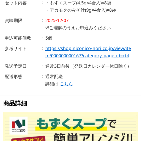
セット内容
・もずくスープ(4.5g×4食入)×8袋
・アカモクのみそ汁(9g×4食入)×8袋
賞味期限
2025-12-07
※ご理解のうえお申込みください
申込可能個数
5個
参考サイト
https://shop.niconico-nori.co.jp/view/ite
m/000000000167?category_page_id=ct4
発送予定日
通常3日前後（発送日カレンダー休日除く）
配送形態
通常配送
詳細は
こちら
商品詳細