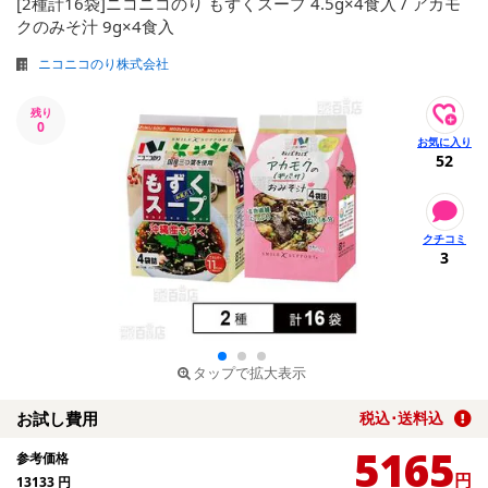
[2種計16袋]ニコニコのり もずくスープ 4.5g×4食入 / アカモ
クのみそ汁 9g×4食入
ニコニコのり株式会社
残り
0
52
3
タップで拡大表示
お試し費用
税込･送料込
5165
参考価格
円
13133
円