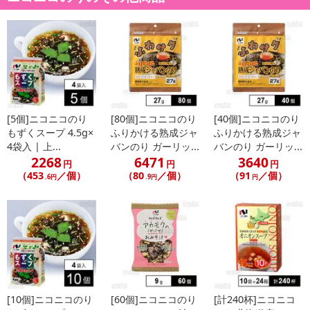
本商品は沖縄・離島へのお届けはできませんので、ご了承くださ
い。
【もずくスープ】
●二段仕込製法で料亭の味。
[5個]ニコニコのり
[80個]ニコニコのり
[40個]ニコニコのり
カツオと昆布で仕上げた上品な和風だしが、もずくと良く合いま
もずくスープ 4.5g×
ふりかける熟成ジャ
ふりかける熟成ジャ
す。
4袋入 | 上...
バンのり ガーリッ...
バンのり ガーリッ...
2268
6471
3640
濃口しょうゆ・旨味成分強化などを行い、今まで以上に深みのある
円
円
円
（453
／個）
（80
／個）
（91
／個）
味とコクを追求しました。
.6円
.9円
円
●産地にこだわっています。
沖縄産のやわらかい上質なもずくを使用していますので、ツルツル
した食感をお楽しみいただけます。
三つ葉も国産に限定しています。
●1食あたり11kcalと低カロリー設計。
[10個]ニコニコのり
[60個]ニコニコのり
[計240杯]ニコニコ
健康志向の方にも安心してお召し上がりいただけるスープです。