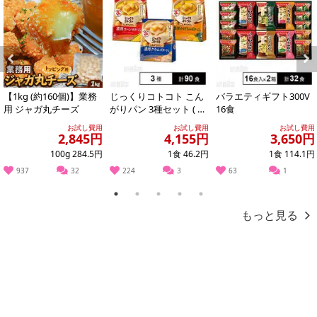
Previous
Next
【1kg (約160個)】業務
じっくりコトコト こん
バラエティギフト300V
用 ジャガ丸チーズ
がりパン 3種セット ( 濃
16食
厚コーンポタージュ /
お試し費用
お試し費用
お試し費用
濃厚か...
2,845円
4,155円
3,650円
100g 284.5円
1食 46.2円
1食 114.1円
937
32
224
3
63
1
1
2
3
4
5
もっと見る