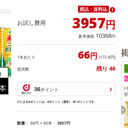
缶詰・瓶詰・ジャム・はちみつ
ミールキット
チョコレート
トクホ
果実酒・梅酒
住居用洗剤
日用品
スポーツサプリメント・ドリンク
チェア・ソファ
財布・小物
パソコン・プリンター・パソコン周辺機器
家具・寝具
税込・送料込
料理の素
ナッツ・ドライフルーツ
栄養ドリンク・エナジードリンク
チューハイ・カクテル
洗剤ギフト
ヘルスケア・衛生用品
健康グッズ
インテリア雑貨
時計
記録メディア・メモリーカード
マタニティ
3957
乾物・海苔・粉物
ゼリー・プリン
お茶・紅茶（茶葉）
ノンアルコール飲料
その他 洗剤
キッチン雑貨・食器・消耗品
アウトドア・イベント用品・DIY・工具
アクセサリー
その他 ベビー・キッズ・マタニティ
スマートフォン・携帯電話・タブレットアクセ
円
お試し費用
リー
カレー・シチュー
和菓子
コーヒー(豆・インスタント）
ビール・ワイン・お酒ギフト
調理器具・鍋・包丁
その他 インテリア・家具
ファッション雑貨
電池
10368
参考価格
円
電球・蛍光灯・照明
AV機器
66
円
1本あたり
(172.8円)
その他 家電
残り 46
8時00分 ～
08月07日08時00分 ～
提供数
ちょっプル
4
0
176
12
ッツナッツブラウニー
香るAroma Brew Tea ほうじ茶×カモミール
36
ポイント
9g(5包入) / ジャスミン茶×ホワイトリリー 9
g(5包入)
※たまるdポイントは、dポイント（通常） 36 ポイントです。
提供数 998
提供数 481
お試し費用
お試し費用
3,300
3,201
円
円
数量：
66円 × 60本
3957円