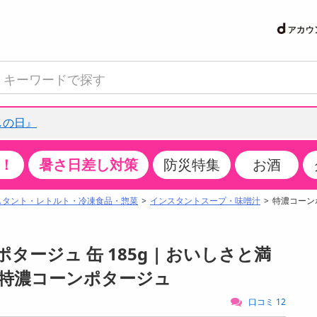
しの日』
！
暑さ日差し対策
防災特集
お酒
て見る
特設コーナー
食品・調味料
生鮮食品
お菓子
アイス・スイーツ
飲料
お酒
洗剤
キッチン・日用品
健康・ダイエット
医薬品・医薬部外
インテリア・家具
ファッション
家電
ベビー・キッズ・
ペット用品
加工食品
ヘアケア・ボディ
ビューティーケア
特集一覧
スタント・レトルト・冷凍食品・惣菜
インスタントスープ・味噌汁
特濃コーンポ
クチコミで選ばれた人気商品
米・雑穀
肉・肉加工品
スナック菓子
アイスクリーム・シャーベット
水・ミネラルウォーター・炭酸水
ビール・発泡酒・新ジャンル
キッチン・台所用洗剤
掃除用具
健康食品・飲料
第二類医薬品
収納用品
トップス
生活家電
ベビーおむつ・トイレ用品
犬用品
カップ麺・乾麺・パスタ
ヘアケア・スタイリング
スキンケア・基礎化粧品
パン・シリアル・コーンフレーク
魚介類・シーフード・水産加工品
クッキー・クラッカー
ケーキ・スイーツ
お茶・紅茶（ソフトドリンク）
ワイン
洗濯用洗剤・柔軟剤・漂白剤
洗濯用品
ダイエット
指定第二類医薬品
寝具・布団
ボトムス
キッチン家電
授乳グッズ
猫用品
インスタント・レトルト・冷凍食品・惣菜
ボディケア
ベースメイク・メイクアップ・ネイル
ポタージュ 缶 185g | おいしさと満
サンプリング
チーズ・ヨーグルト・乳製品・卵
フルーツ・果物・果物加工品
キャンディ・ガム・タブレット
お菓子・スイーツギフト
コーヒー（ソフトドリンク）
日本酒・焼酎
バス・お風呂用洗剤
トイレ・バス用品
サプリメント
第三類医薬品
マット・カーペット・クッション
シューズ
冷房・暖房器具・空調
食事グッズ
その他 ペット用品
ナチュラル・オーガニックコスメ
特濃コーンポタージュ
抽選サンプル
調味料・ドレッシング・油
野菜・きのこ
せんべい・米菓
果実・野菜・清涼・乳飲料
洋酒・リキュール
トイレ用洗剤
タオル
美容サプリメント・ドリンク
医薬部外品
テーブル・デスク・カウンター
バッグ
美容・健康家電
ベビー用品・雑貨
香水・アロマ
口コミ 12