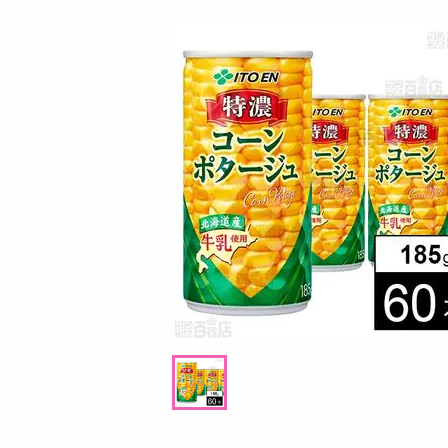
お酒
洗剤
キッチン・日用品
ヘアケア・ボディケア
ビューティーケア
健康・ダイエット・サプリメント
医薬品・医薬部外品
インテリア・家具・収納・寝具
08月07日07時00分 ～
08月07日0
ファッション
抽選
ちょっプル
3
290
1
家電
g
【6個】かけうま！明太クリーム麺の素 140
【2個】 ごろごろナ
ベビー・キッズ・マタニティ
g((1人前70g)×2回分) [抽選サンプル]■
ペット用品
提供数 5
資格・学習
1,296
参考価格
円
掲載予告