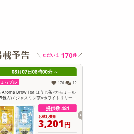
その他 キッチン・日用品
その他 ファッション
サ
170
＼
／
ただいま
件
08月07日08時00分 ～
08月07日08時0
ちょっプル
ちょっプル
0
0
【30個】黄身のしずくバーム（プレーン）
【3種/計12個】黄身が濃
卵にこだわったしっとり食感
身のしずくバーム』3種堪
ン・抹茶・ココア）
提供数 300
お試し費用
お
16,124
6
円