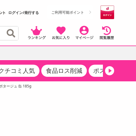
ご利用可能ポイント
ログイン/発行する
クチコミ人気
食品ロス削減
ポストにお届け
クーポン
・サプリメント
品
・収納・寝具
マタニティ
ケア
商品限定クーポン
タージュ 缶 185g
食品ギフト
おつまみ
ココア・チョコレート飲料
その他 アルコール飲料
弁当箱・水筒・弁当グッズ
下着・ルームウェア
その他 食品
製菓・製パン材料
飲料ギフト
生活雑貨
メンズ
その他 お菓子・スイーツ
その他 飲料
スポーツ・アウトドア用品
ベビー・キッズ
介護用品
レッグウェア