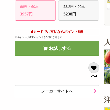
オープン
13,824
参考価格
参考価格
円
66円 × 60本
58.2円 × 90本
1,650
16
1本あたり
1杯あたり
.1
円
円
3957円
5238円
dカードでお支払ならポイント5倍
※ポイントは通常ポイントが5倍になります
お試しする
254
メーカーサイトへ