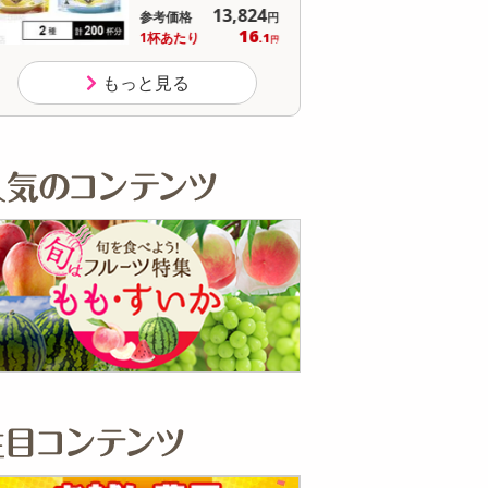
オープン
参考価格
参
537
1個あたり
1個
.5
円
もっと見る