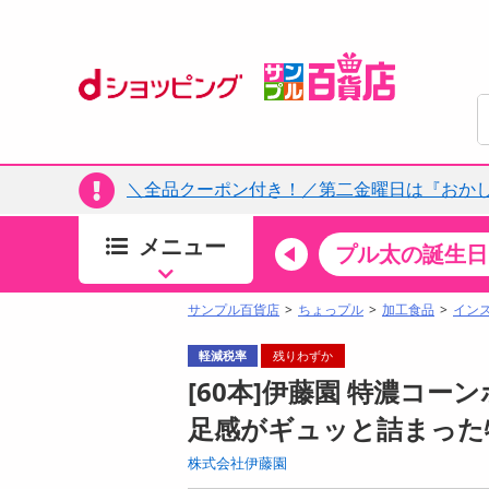
＼全品クーポン付き！／第二金曜日は『おか
メニュー
ちょっプルカテゴリ
キッチン・日用品
食品
プル太の誕生日
すべ
食品・調味料
サンプル百貨店
ちょっプル
加工食品
イン
生鮮食品
軽減税率
残りわずか
加工食品
[60本]伊藤園 特濃コーン
お菓子
足感がギュッと詰まった
アイス・スイーツ
株式会社伊藤園
飲料