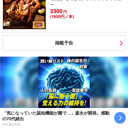
ー
3300
円
(1650
円
／本)
掲載予告
「気になっていた認知機能が菌で…」森永が開発。感動
の70代続出
[PR] 森永乳業