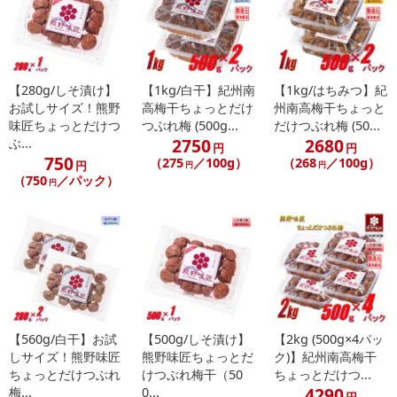
禁じます。
転売等、目的以外での利用が確認された場合は、サービス利用を停
止させていただきます。
【280g/しそ漬け】
【1kg/白干】紀州南
【1kg/はちみつ】紀
【配送伝票番号について】
お試しサイズ！熊野
高梅干ちょっとだけ
州南高梅干ちょっと
※こちらの商品については商品の発送完了後、
味匠ちょっとだけつ
つぶれ梅 (500g...
だけつぶれ梅 (50...
配送伝票番号がマイページに表示されない場合もございます。予
2750
2680
ぶ...
円
円
めご了承ください。
750
（275
／100g）
（268
／100g）
円
円
円
（750
／パック）
円
発送日カレンダー
【560g/白干】お試
【500g/しそ漬け】
【2kg (500g×4パッ
しサイズ！熊野味匠
熊野味匠ちょっとだ
ク)】紀州南高梅干
ちょっとだけつぶれ
けつぶれ梅干（50
ちょっとだけつ...
4290
梅...
0...