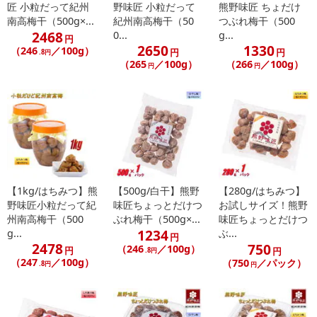
了により、商品詳細内に記載の原産国・原材料の表記が旧表記の場
匠 小粒だって紀州
野味匠 小粒だって
熊野味匠 ちょだけ
合がございます。
南高梅干（500g×...
紀州南高梅干（50
つぶれ梅干（500
2468
あらかじめご了承いただいた上でお申込みください。なお、本理由
0...
g...
円
2650
1330
（246
／100g）
によるお申込み後のキャンセル・返品交換は対応いたしかねます。
円
円
.8円
（265
／100g）
（266
／100g）
円
円
【お支払いについて】
※お支払い方法は、電話料金合算払い、クレジットカード払い、dポ
イントがご利用いただけます。
【発送・お届け・商品について】
※お申込み頂きました商品の同梱、お届けの日時指定はいたしかね
ます。
【1kg/はちみつ】熊
【500g/白干】熊野
【280g/はちみつ】
※お客様のご都合でお受取りいただけない場合、商品の再発送や返
野味匠小粒だって紀
味匠ちょっとだけつ
お試しサイズ！熊野
金はいたしかねます。
州南高梅干（500
ぶれ梅干（500g×...
味匠ちょっとだけつ
また、お届け日時のご指定は、お受けできません。宅配業者からの
1234
g...
ぶ...
円
2478
不在票にてご対応ください。
750
（246
／100g）
円
円
.8円
（247
／100g）
※発送予定日は前後する場合がございます。また商品によって発送
（750
／パック）
.8円
円
日が異なります。
※dショッピングサンプル百貨店よりお届けする商品は、ご利用いた
だいた後のご感想をいただくことを目的としており、転売等は固く