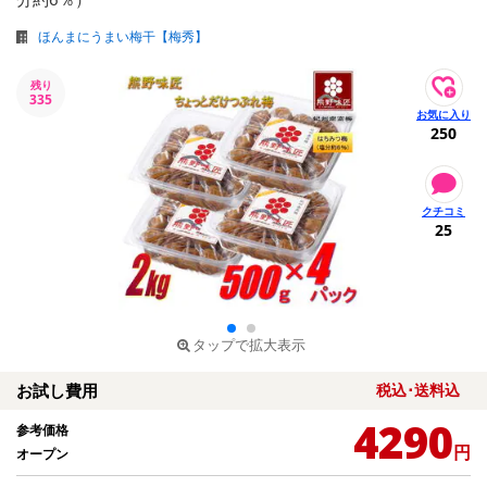
ほんまにうまい梅干【梅秀】
残り
335
250
25
タップで拡大表示
お試し費用
税込･送料込
4290
参考価格
円
オープン