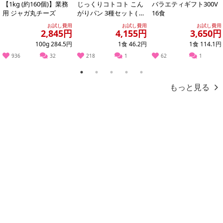
【1kg (約160個)】業務
じっくりコトコト こん
バラエティギフト300V
用 ジャガ丸チーズ
がりパン 3種セット ( 濃
16食
厚コーンポタージュ /
お試し費用
お試し費用
お試し費用
濃厚か...
2,845円
4,155円
3,650円
100g 284.5円
1食 46.2円
1食 114.1円
936
32
218
1
62
1
1
2
3
4
5
・賞味期限：
もっと見る
《当社商品はすべて発送日に製造いたします》
■11月から6月：製造日より180日
■7月から10月：製造日より 90日
・原産国（最終加工地）：日本（和歌山県田辺市）
・原材料/材質/素材：梅、漬け原材料(水飴、食塩、はちみつ、醸造
酢、酒精、たん白加水分解物)、甘味料(スクラロース)、ビタミンB1
・アレルギー表示：なし
・お召し上がり方：
塩分控えめの甘めの味付けですのでそのままでもお召し上がりい
ただけます。
毎日の食卓に、お茶うけに、チャーハンやパスタに、焼酎梅とし
ても美味しくいただけます。