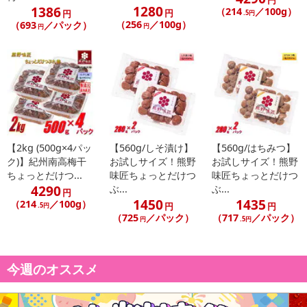
円
休業日
1280
1386
（214
／100g）
円
円
.5円
（256
／100g）
（693
／パック）
円
円
■
その他共通および商品カテゴリー別注意事項（※必ずご確認くだ
さい）
こちらの情報は
2026-07-09 14:13:35.0
での情報となります。
【2kg (500g×4パッ
【560g/しそ漬け】
【560g/はちみつ】
ク)】紀州南高梅干
お試しサイズ！熊野
お試しサイズ！熊野
ちょっとだけつ...
味匠ちょっとだけつ
味匠ちょっとだけつ
4290
ぶ...
ぶ...
円
1450
1435
（214
／100g）
円
円
.5円
（725
／パック）
（717
／パック）
円
.5円
今週のオススメ