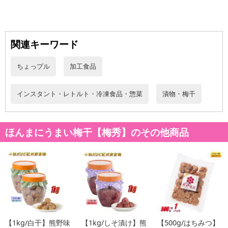
・注意事項：
《保存方法》
防腐剤等の使用はございませんので商品到着後、冷蔵保存をお勧
めします。
関連キーワード
注意事項
ちょっプル
加工食品
【賞味・消費期限のある商品について】
インスタント・レトルト・冷凍食品・惣菜
漬物・梅干
商品到着時点でのお日持ち期間は、配送日数などにより異なります
のでご了承ください。
ほんまにうまい梅干【梅秀】のその他商品
【キャンセルについて】
※お申込み後のキャンセルはお受けできません。
記載されている内容を必ずご確認いただき、お届けする商品セット
にご納得いただきましたうえでお申し込みください。
※パッケージ変更や商品リニューアル（成分など含む）等により、
参考の掲載画像や画像内のバーコードなど、お届け商品と多少異な
る場合がございます。
また、[新たな加工食品の原料原産地表示制度]の経過措置期間の終
【1kg/白干】熊野味
【1kg/しそ漬け】熊
【500g/はちみつ】