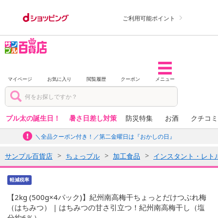
ご利用可能ポイント
マイページ
お気に入り
閲覧履歴
クーポン
メニュー
プル太の誕生日！
暑さ日差し対策
防災特集
お酒
クチコミ
＼全品クーポン付き！／第二金曜日は『おかしの日』
サンプル百貨店
ちょっプル
加工食品
インスタント・レト
軽減税率
【2kg (500g×4パック)】紀州南高梅干ちょっとだけつぶれ梅
（はちみつ） | はちみつの甘さ引立つ！紀州南高梅干し（塩
分約6％）