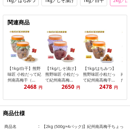
1kg／はちみつ
1kg／しそ漬け
1kg／白干
2kg／
関連商品
【1kg/白干】熊野
【1kg/しそ漬け】
【1kg/はちみつ】
【1
味匠 小粒だって紀
熊野味匠 小粒だっ
熊野味匠小粒だっ
南高
州南高梅干（...
て紀州南高梅...
て紀州南高梅干...
だけつ
2468
2650
2478
円
円
円
商品仕様
商品名
【2kg (500g×4パック)】紀州南高梅干ちょっ