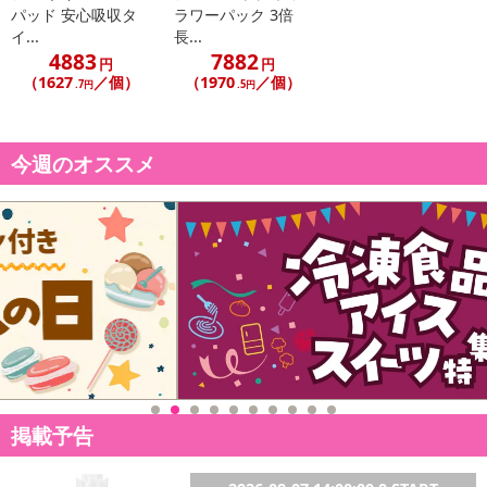
パッド 安心吸収タ
ラワーパック 3倍
イ...
長...
4883
7882
円
円
【発送・お届け・商品について】
（1627
／個）
（1970
／個）
.7円
.5円
※お申込み頂きました商品の同梱、お届けの日時指定はいたしかね
ます。
※会員様のご都合でお受取りいただけない場合、商品の再発送や返
今週のオススメ
金はいたしかねます。
また、お届け日時のご指定は、お受けできません。宅配業者からの
不在票にてご対応ください。
※発送予定日は前後する場合がございます。また商品によって発送
日が異なります。
※dショッピングサンプル百貨店よりお届けする商品は、ご利用いた
だいた後のご感想をいただくことを目的としており、転売等は固く
禁じます。
転売等、目的以外での利用が確認された場合は、サービス利用を停
止させていただきます。
掲載予告
発送日カレンダー