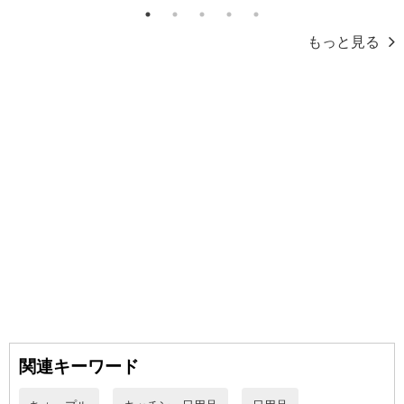
1
2
3
4
5
もっと見る
本商品は沖縄・離島へのお届けはできませんので、ご了承くださ
い。
●身のまわりの除菌や汚れ落としに。
●植物由来のアルコール配合で強力除菌。
関連キーワード
●ヒアルロン酸・尿素・11種の天然植物エキス入り。
●ふんわり厚手やわらかシート。