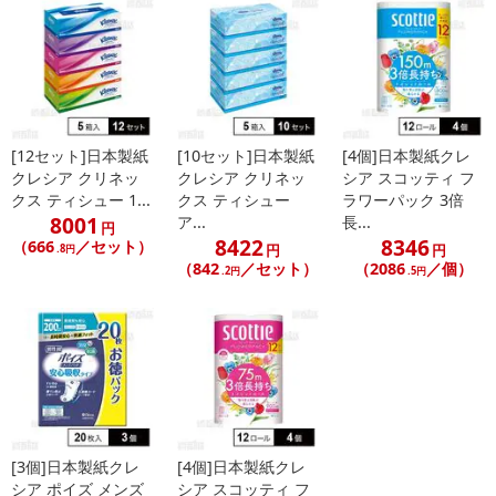
お申込みの際は 「商品情報」に記載されている「注意事項」を
必ずご確認ください。
【キャンセルについて】
※お申込み後のキャンセルはお受けできません。
記載されている内容を必ずご確認いただき、お届けする商品セット
[12セット]日本製紙
[10セット]日本製紙
[4個]日本製紙クレ
にご納得いただきましたうえでお申し込みください。
クレシア クリネッ
クレシア クリネッ
シア スコッティ フ
※パッケージ変更や商品リニューアル(成分など含む)等により、参考
クス ティシュー 1...
クス ティシュー
ラワーパック 3倍
の掲載画像や画像内のバーコードなど、お届け商品と多少異なる場
8001
ア...
長...
円
合がございます。
8422
8346
（666
／セット）
円
円
.8円
また、[新たな加工食品の原料原産地表示制度]の経過措置期間の終
（842
／セット）
（2086
／個）
.2円
.5円
了により、商品詳細内に記載の原産国・原材料の表記が旧表記の場
合がございます。
あらかじめご了承いただいた上でお申込みください。なお、本理由
によるお申込み後のキャンセル・返品交換は対応いたしかねます。
【お支払いについて】
※送料はお試し費用に含まれております。
[3個]日本製紙クレ
[4個]日本製紙クレ
※お支払い方法は、電話料金合算払い、クレジットカード、dポイン
シア ポイズ メンズ
シア スコッティ フ
トの利用となります。