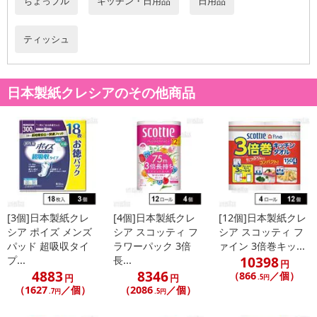
ちょっプル
キッチン・日用品
日用品
●パラベンフリー・無香料。
●ボトル本体は、ウエストシェイプのボトルデザインなので手に持ち
やすい。
ティッシュ
●たっぷりの120枚入り。経済的な詰め替え用。
※全ての菌を除去するわけではありません。
日本製紙クレシアのその他商品
[3個]日本製紙クレ
[4個]日本製紙クレ
[12個]日本製紙クレ
シア ポイズ メンズ
シア スコッティ フ
シア スコッティ フ
パッド 超吸収タイ
ラワーパック 3倍
ァイン 3倍巻キッ...
10398
プ...
長...
円
4883
8346
（866
／個）
円
円
.5円
（1627
／個）
（2086
／個）
注意事項
.7円
.5円