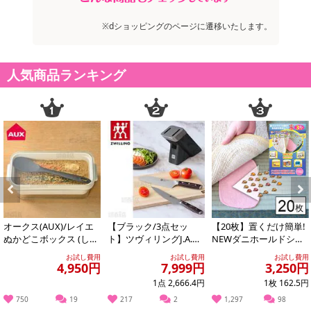
※dショッピングのページに遷移いたします。
人気商品ランキング
Previous
Next
オークス(AUX)/レイエ
【ブラック/3点セッ
【20枚】置くだけ簡単!
ぬかどこボックス (しゃ
ト】ツヴィリングJ.A.ヘ
NEWダニホールドシー
もじ付き) ※日本製/LE
ンケルス/ツヴィリング
ト
お試し費用
お試し費用
お試し費用
S...
スウィフト...
4,950円
7,999円
3,250円
1点 2,666.4円
1枚 162.5円
750
19
217
2
1,297
98