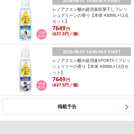
2026-08-07 14:00:00.0 START
レノアクエン酸in超消臭部屋干しフレッ
シュグリーンの香り【本体 430ML×12点
セット】
7649
円
(637
.5円
／個)
2026-08-07 14:00:00.0 START
休業日
レノアクエン酸in超消臭SPORTSリフレッ
シュリリーの香り【本体 430ML×12点セ
ット】
■
その他共通および商品カテゴリー別注意事項（※必ずご確認くだ
7649
円
さい）
(637
.5円
／個)
こちらの情報は
2026-07-09 14:08:36.0
での情報となります。
掲載予告