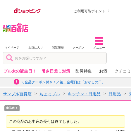
ご利用可能ポイント
マイページ
お気に入り
閲覧履歴
クーポン
メニュー
プル太の誕生日！
暑さ日差し対策
防災特集
お酒
クチコミ
＼全品クーポン付き！／第二金曜日は『おかしの日』
サンプル百貨店
ちょっプル
キッチン・日用品
日用品
申込終了
この商品のお申込み受付は終了しました。