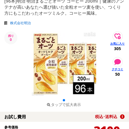
[96本]明治 明治まるごとオーツ コーヒー 200ml | 健康のアン
テナが高いあなたへ選び抜いた全粒オーツ麦を使い、つくり
方にもこだわったオーツミルク。コーヒー風味。
株式会社明治
残り
0
305
50
タップで拡大表示
お試し費用
税込･送料込
参考価格