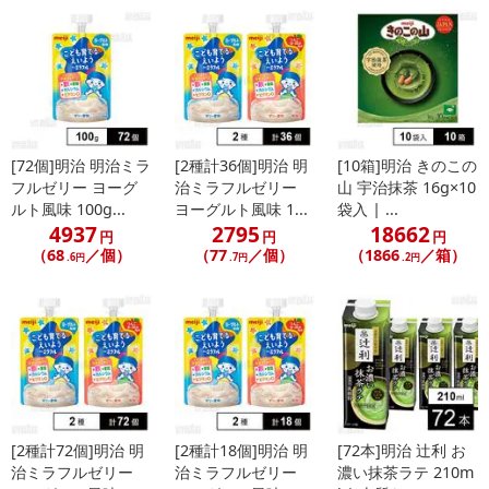
[72個]明治 明治ミラ
[2種計36個]明治 明
[10箱]明治 きのこの
フルゼリー ヨーグ
治ミラフルゼリー
山 宇治抹茶 16g×10
ルト風味 100g...
ヨーグルト風味 1...
袋入 | ...
4937
2795
18662
円
円
円
（68
／個）
（77
／個）
（1866
／箱）
.6円
.7円
.2円
[2種計72個]明治 明
[2種計18個]明治 明
[72本]明治 辻利 お
治ミラフルゼリー
治ミラフルゼリー
濃い抹茶ラテ 210m