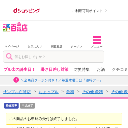
ご利用可能ポイント
マイページ
お気に入り
閲覧履歴
クーポン
メニュー
プル太の誕生日！
暑さ日差し対策
防災特集
お酒
クチコミ
＼全商品クーポン付き！／毎週木曜日は『激得デー』
サンプル百貨店
ちょっプル
飲料
その他 飲料
その他 
軽減税率
申込終了
この商品のお申込み受付は終了しました。