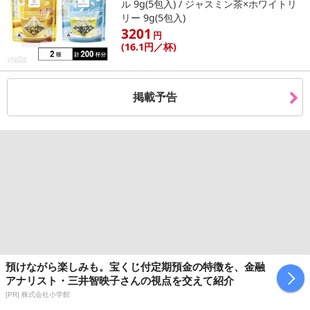
ル 9g(5包入) / ジャスミン茶×ホワイトリ
リー 9g(5包入)
3201
円
(16
.1円
／杯)
掲載予告
預けながら楽しみも。宝くじ付定期預金の特徴を、金融
アナリスト・三井智映子さんの視点を交えて紹介
[PR] 株式会社小学館