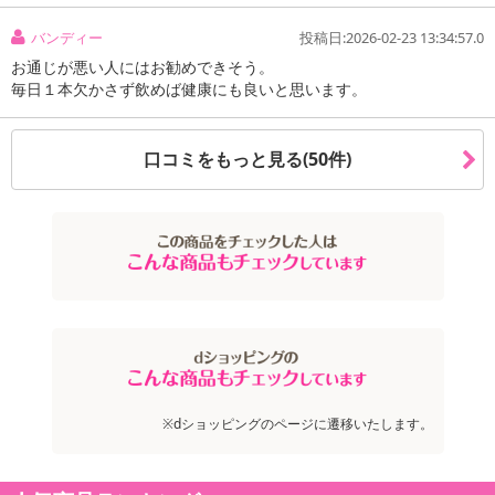
の掲載画像や画像内のバーコードなど、お届け商品と多少異なる場
合がございます。
バンディー
投稿日:2026-02-23 13:34:57.0
また、[新たな加工食品の原料原産地表示制度]の経過措置期間の終
お通じが悪い人にはお勧めできそう。
了により、商品詳細内に記載の原産国・原材料の表記が旧表記の場
毎日１本欠かさず飲めば健康にも良いと思います。
合がございます。
あらかじめご了承いただいた上でお申込みください。なお、本理由
によるお申込み後のキャンセル・返品交換は対応いたしかねます。
口コミをもっと見る(50件)
【お支払いについて】
※送料はお試し費用に含まれております。
※お支払い方法は、電話料金合算払い、クレジットカード、dポイン
トの利用となります。
【発送・お届け・商品について】
※お申込み頂きました商品の同梱、お届けの日時指定はいたしかね
ます。
※dショッピングのページに遷移いたします。
※会員様のご都合でお受取りいただけない場合、商品の再発送や返
金はいたしかねます。
また、お届け日時のご指定は、お受けできません。宅配業者からの