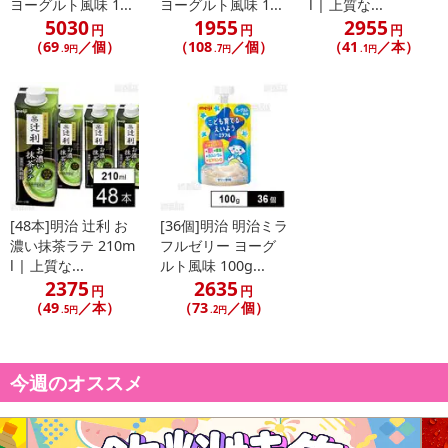
ヨーグルト風味 1...
ヨーグルト風味 1...
l | 上質な...
5030
1955
2955
円
円
円
（69
／個）
（108
／個）
（41
／本）
.9円
.7円
.1円
[48本]明治 辻利 お
[36個]明治 明治ミラ
濃い抹茶ラテ 210m
フルゼリー ヨーグ
l | 上質な...
ルト風味 100g...
2375
2635
円
円
（49
／本）
（73
／個）
.5円
.2円
今週のオススメ