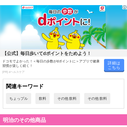
休業日
■
その他共通および商品カテゴリー別注意事項（※必ずご確認くだ
さい）
こちらの情報は
2026-07-09 14:08:36.0
での情報となります。
【公式】毎日歩いてdポイントをためよう！
ドコモでよかった！＜毎日の歩数がdポイントに＞アプリで健康
詳細は
習慣が楽しく続く！
こちら
[PR] dヘルスケア
関連キーワード
ちょっプル
飲料
その他 飲料
その他 飲料
明治のその他商品