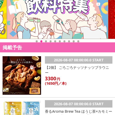
掲載予告
2026-08-07 08:00:00.0 START
【2個】 ごろごろナッツナッツブラウニ
ー
3300
円
(1650
円
／本)
2026-08-07 08:00:00.0 START
香るAroma Brew Tea ほうじ茶×カモミー