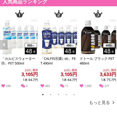
人気商品ランキング
不在票にてご対応ください。
※発送予定日は前後する場合がございます。また商品によって発送
日が異なります。
※dショッピングサンプル百貨店よりお届けする商品は、ご利用いた
だいた後のご感想をいただくことを目的としており、転売等は固く
禁じます。
転売等、目的以外での利用が確認された場合は、サービス利用を停
止させていただきます。
Previous
Next
「カルピスウォーター
「CALPISⓇ濃いめ」PE
ドトール ブラック PET
発送日カレンダー
Ⓡ」PET 500ml
T 490ml
480ml
お試し費用
お試し費用
お試し費用
3,105円
3,105円
3,633円
1本 64.7円
1本 64.7円
1本 75.7円
248
6
403
11
1,583
277
1
2
3
4
5
もっと見る