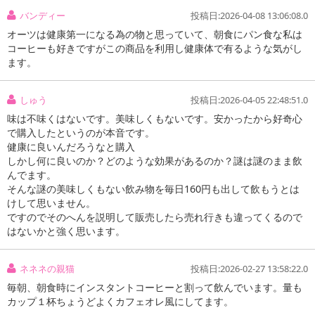
バンディー
投稿日:2026-04-08 13:06:08.0
オーツは健康第一になる為の物と思っていて、朝食にパン食な私は
コーヒーも好きですがこの商品を利用し健康体で有るような気がし
ます。
しゅう
投稿日:2026-04-05 22:48:51.0
味は不味くはないです。美味しくもないです。安かったから好奇心
で購入したというのが本音です。
健康に良いんだろうなと購入
注意事項
しかし何に良いのか？どのような効果があるのか？謎は謎のまま飲
んでます。
お申込みの際は 「商品情報」に記載されている「注意事項」を
そんな謎の美味しくもない飲み物を毎日160円も出して飲もうとは
けして思いません。
必ずご確認ください。
ですのでそのへんを説明して販売したら売れ行きも違ってくるので
はないかと強く思います。
【キャンセルについて】
※お申込み後のキャンセルはお受けできません。
ネネネの親猫
投稿日:2026-02-27 13:58:22.0
記載されている内容を必ずご確認いただき、お届けする商品セット
にご納得いただきましたうえでお申し込みください。
毎朝、朝食時にインスタントコーヒーと割って飲んでいます。量も
カップ１杯ちょうどよくカフェオレ風にしてます。
※パッケージ変更や商品リニューアル(成分など含む)等により、参考