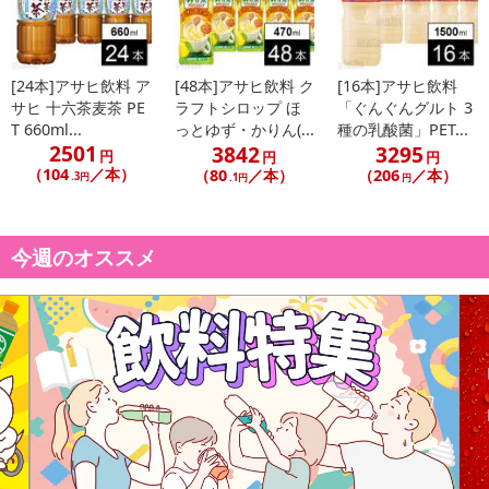
[24本]アサヒ飲料 ア
[48本]アサヒ飲料 ク
[16本]アサヒ飲料
サヒ 十六茶麦茶 PE
ラフトシロップ ほ
「ぐんぐんグルト 3
T 660ml...
っとゆず・かりん(...
種の乳酸菌」PET...
2501
3842
3295
円
円
円
（104
／本）
（80
／本）
（206
／本）
.3円
.1円
円
今週のオススメ