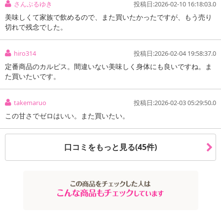
さんぷるゆき
投稿日:2026-02-10 16:18:03.0
美味しくて家族で飲めるので、また買いたかったですが、もう売り
注意事項
切れで残念でした。
お申込みの際は 「商品情報」に記載されている「注意事項」を
hiro314
投稿日:2026-02-04 19:58:37.0
必ずご確認ください。
定番商品のカルピス。間違いない美味しく身体にも良いですね。ま
た買いたいです。
【キャンセルについて】
※お申込み後のキャンセルはお受けできません。
記載されている内容を必ずご確認いただき、お届けする商品セット
takemaruo
投稿日:2026-02-03 05:29:50.0
にご納得いただきましたうえでお申し込みください。
この甘さでゼロはいい。また買いたい。
※パッケージ変更や商品リニューアル(成分など含む)等により、参考
の掲載画像や画像内のバーコードなど、お届け商品と多少異なる場
口コミをもっと見る(45件)
合がございます。
また、[新たな加工食品の原料原産地表示制度]の経過措置期間の終
了により、商品詳細内に記載の原産国・原材料の表記が旧表記の場
合がございます。
あらかじめご了承いただいた上でお申込みください。なお、本理由
によるお申込み後のキャンセル・返品交換は対応いたしかねます。