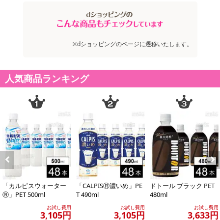
【お支払いについて】
※送料はお試し費用に含まれております。
※お支払い方法は、電話料金合算払い、クレジットカード、dポイン
トの利用となります。
※dショッピングのページに遷移いたします。
【発送・お届け・商品について】
人気商品ランキング
※お申込み頂きました商品の同梱、お届けの日時指定はいたしかね
ます。
※会員様のご都合でお受取りいただけない場合、商品の再発送や返
金はいたしかねます。
また、お届け日時のご指定は、お受けできません。宅配業者からの
不在票にてご対応ください。
※発送予定日は前後する場合がございます。また商品によって発送
日が異なります。
Previous
Next
※dショッピングサンプル百貨店よりお届けする商品は、ご利用いた
だいた後のご感想をいただくことを目的としており、転売等は固く
「カルピスウォーター
「CALPISⓇ濃いめ」PE
ドトール ブラック PET
Ⓡ」PET 500ml
T 490ml
480ml
禁じます。
お試し費用
お試し費用
お試し費用
転売等、目的以外での利用が確認された場合は、サービス利用を停
3,105円
3,105円
3,633円
止させていただきます。