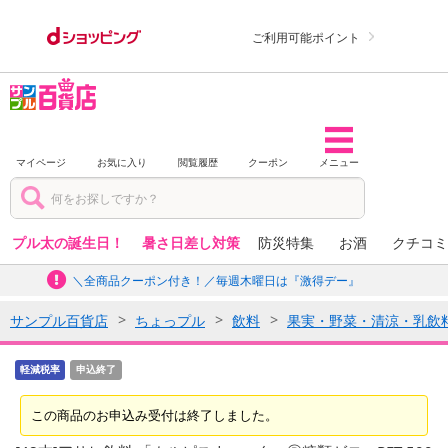
ご利用可能ポイント
マイページ
お気に入り
閲覧履歴
クーポン
メニュー
プル太の誕生日！
暑さ日差し対策
防災特集
お酒
クチコミ
＼全商品クーポン付き！／毎週木曜日は『激得デー』
サンプル百貨店
ちょっプル
飲料
果実・野菜・清涼・乳飲
軽減税率
申込終了
この商品のお申込み受付は終了しました。