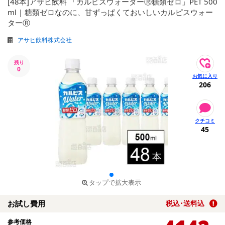
[48本]アサヒ飲料 「カルピスウォーターⓇ糖類ゼロ」PET 500
ml | 糖類ゼロなのに、甘ずっぱくておいしいカルピスウォー
ターⓇ
アサヒ飲料株式会社
残り
0
206
45
タップで拡大表示
お試し費用
税込･送料込
参考価格