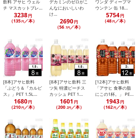
飲料 アサヒ ウェル
デカミンのゼロがこ
ワンダ ディープマ
チ マスカットブレ...
んなにおいしいわ
ウンテン 缶 18...
3238
5754
け...
円
円
2690
（135
／本）
（48
／本）
円
円
円
（56
／本）
.1円
[8本]アサヒ飲料
[8本]アサヒ飲料 三
[12本]アサヒ飲料
「ぶどう＆『カルピ
ツ矢 特濃ピーチス
「アサヒ 食事の脂
ス』」PET 1.5L...
カッシュ PET 1...
にこの1杯。」 PE...
1680
1601
1943
円
円
円
（210
／本）
（200
／本）
（162
／本）
円
.2円
円