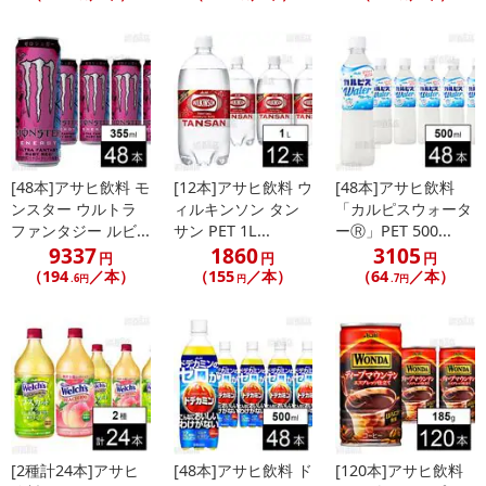
[48本]アサヒ飲料 モ
[12本]アサヒ飲料 ウ
[48本]アサヒ飲料
ンスター ウルトラ
ィルキンソン タン
「カルピスウォータ
ファンタジー ルビ...
サン PET 1L...
ーⓇ」PET 500...
9337
1860
3105
円
円
円
（194
／本）
（155
／本）
（64
／本）
.6円
円
.7円
[2種計24本]アサヒ
[48本]アサヒ飲料 ド
[120本]アサヒ飲料