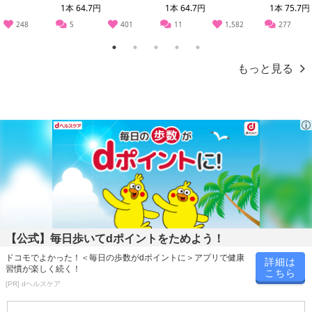
1本 64.7円
1本 64.7円
1本 75.7円
248
5
401
11
1,582
277
発送日カレンダー
1
2
3
4
5
もっと見る
休業日
■
その他共通および商品カテゴリー別注意事項（※必ずご確認くだ
【公式】毎日歩いてdポイントをためよう！
さい）
ドコモでよかった！＜毎日の歩数がdポイントに＞アプリで健康
詳細は
習慣が楽しく続く！
こちら
こちらの情報は
2026-07-09 14:08:36.0
での情報となります。
[PR] dヘルスケア