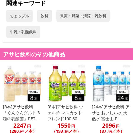
関連キーワード
ちょっプル
飲料
果実・野菜・清涼・乳飲料
牛乳・乳酸飲料
アサヒ飲料のその他商品
[8本]アサヒ飲料
[8本]アサヒ飲料 ウ
[24本]アサヒ飲料 ア
「ぐんぐんグルト 3
ェルチ マスカット
サヒ おいしい水 天
種の乳酸菌」PET ...
ブレンド100 80...
然水 富士山 P...
2247
1550
2096
円
円
円
（280
／本）
（193
／本）
（87
／本）
.9円
.8円
.4円