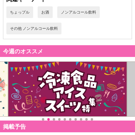
ちょっプル
お酒
ノンアルコール飲料
その他 ノンアルコール飲料
休業日
今週のオススメ
■
その他共通および商品カテゴリー別注意事項（※必ずご確認くだ
さい）
こちらの情報は
2026-07-09 14:08:36.0
での情報となります。
掲載予告