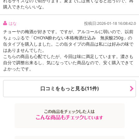
れるサイズなので助かります。夏までには無くなると思うので、再
購入できたらいいな。
はな
投稿日:2026-01-18 16:08:42.0
チョーヤの梅酒が好きです。ですが、アルコールに弱いので、以前
ちょっぶるで「CHOYA酔わない本格梅酒仕込み 無炭酸250g」の
缶タイプを購入しました。この缶タイプの商品は私には好みの味で
はありませんでした。
こちらの商品も心配でしたが、今回は味に満足しています。濃さも
自分で調整出来るし、気になっていた商品なので、安く購入できて
よかったです。
口コミをもっと見る(11件)
注意事項
お申込みの際は 「商品情報」に記載されている「注意事項」を
必ずご確認ください。