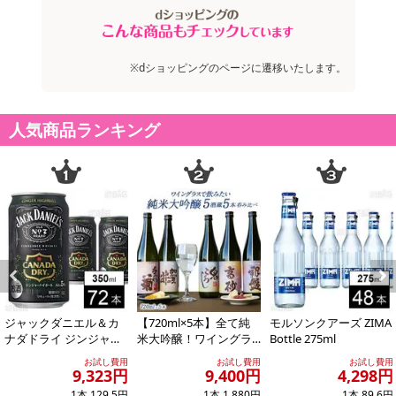
【キャンセルについて】
※お申込み後のキャンセルはお受けできません。
記載されている内容を必ずご確認いただき、お届けする商品セット
にご納得いただきましたうえでお申し込みください。
※dショッピングのページに遷移いたします。
※パッケージ変更や商品リニューアル(成分など含む)等により、参考
の掲載画像や画像内のバーコードなど、お届け商品と多少異なる場
合がございます。
人気商品ランキング
また、[新たな加工食品の原料原産地表示制度]の経過措置期間の終
了により、商品詳細内に記載の原産国・原材料の表記が旧表記の場
合がございます。
あらかじめご了承いただいた上でお申込みください。なお、本理由
によるお申込み後のキャンセル・返品交換は対応いたしかねます。
【お支払いについて】
※送料はお試し費用に含まれております。
Previous
Next
※お支払い方法は、電話料金合算払い、クレジットカード、dポイン
ジャックダニエル＆カ
【720ml×5本】全て純
モルソンクアーズ ZIMA
トの利用となります。
ナダドライ ジンジャー
米大吟醸！ワイングラ
Bottle 275ml
ハイボール 350ml
スで飲みたい厳選5酒
お試し費用
お試し費用
お試し費用
［JS13］
9,323円
9,400円
4,298円
【発送・お届け・商品について】
1本 129.5円
1本 1,880円
1本 89.6円