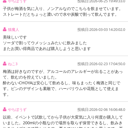
やちぼうず
投稿日:2026-06-25 19:49:33.0
子供が梅酒を気に入り、ノンアルなのでこちらを飲ませています。
ストレートだとちょっと濃いので水や炭酸で割って飲んでます。
猫魔人
投稿日:2026-03-03 14:20:02.0
本商品は沖縄・離島へのお届けはできませんので、ご了承くださ
い。
美味しいです
ソーダで割ってウメッシュみたいに飲みました
またお買い得商品であれば購入しようと思います
梅の「種」の成分に着目した、アルコール0%の本格梅酒テイスト飲
料。
紀州産南高梅の種子をマイクロ粉末化しブレンドする事で、しっか
ねこ3
投稿日:2026-02-23 17:04:50.0
りとした味わいの本格的な梅酒感を実現しました。
梅酒は好きなのですが、アルコールのアレルギーが出ることがあっ
酸味料、香料、着色料、人工甘味料などの添加物を一切使用しない
て、飲むのを控えていました。
酔わないCHOYAは安心して飲めるし、味もまったく梅酒と同じで
無添加品質。
す。ビンのデザインも素敵で、ハーバリウムや花瓶として使えま
芳醇で華やかな香りと濃厚でコクのある味わいが特長です。
す。
やちぼうず
投稿日:2026-02-06 16:06:48.0
以前、イベントで試飲してから子供が大変気に入り何度か購入して
いました。200mlの小瓶なので場所を取らず保管できるし、飲みき