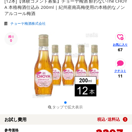
[12本]【体験コメント募集】チョーヤ梅酒 酔わないThe CHOY
A 本格梅酒仕込み 200ml | 紀州産南高梅使用の本格的なノン
アルコール梅酒
チョーヤ梅酒株式会社
残り
0
67
11
タップで拡大表示
お試し費用
税込･送料込
参考価格