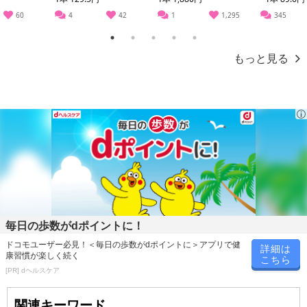
※お申込み頂きました商品の同梱、お届けの日時指定はいたしかね
60
4
42
1
1,295
345
ます。
1
2
3
4
5
※会員様のご都合でお受取りいただけない場合、商品の再発送や返
もっと見る
金はいたしかねます。
また、お届け日時のご指定は、お受けできません。宅配業者からの
不在票にてご対応ください。
※発送予定日は前後する場合がございます。また商品によって発送
日が異なります。
※dショッピングサンプル百貨店よりお届けする商品は、ご利用いた
だいた後のご感想をいただくことを目的としており、転売等は固く
禁じます。
転売等、目的以外での利用が確認された場合は、サービス利用を停
止させていただきます。
毎日の歩数がdポイントに！
発送日カレンダー
ドコモユーザー必見！＜毎日の歩数がdポイントに＞アプリで健
詳細は
康習慣が楽しく続く
こちら
[PR] dヘルスケア
関連キーワード