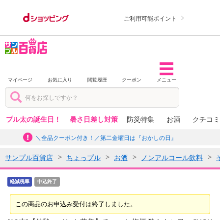
ご利用可能ポイント
マイページ
お気に入り
閲覧履歴
クーポン
メニュー
プル太の誕生日！
暑さ日差し対策
防災特集
お酒
クチコミ
＼全品クーポン付き！／第二金曜日は『おかしの日』
サンプル百貨店
ちょっプル
お酒
ノンアルコール飲料
軽減税率
申込終了
この商品のお申込み受付は終了しました。