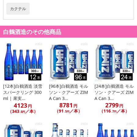
【お支払いについて】
カクテル
※送料はお試し費用に含まれております。
※お支払い方法は、電話料金合算払い、クレジットカード、dポイン
トの利用となります。
白鶴酒造のその他商品
【発送・お届け・商品について】
※お申込み頂きました商品の同梱、お届けの日時指定はいたしかね
ます。
※会員様のご都合でお受取りいただけない場合、商品の再発送や返
金はいたしかねます。
また、お届け日時のご指定は、お受けできません。宅配業者からの
[12本]白鶴酒造 淡雪
[96本]白鶴酒造 モル
[24本]白鶴酒造 モル
不在票にてご対応ください。
スパークリング 300
ソン・クアーズ ZIM
ソン・クアーズ ZIM
※発送予定日は前後する場合がございます。また商品によって発送
ml | 果実...
A Can 3...
A Can 3...
日が異なります。
8781
2799
4123
円
円
円
※dショッピングサンプル百貨店よりお届けする商品は、ご利用いた
（91
／本）
（116
／本）
（343
／本）
.5円
.7円
.6円
だいた後のご感想をいただくことを目的としており、転売等は固く
禁じます。
転売等、目的以外での利用が確認された場合は、サービス利用を停
止させていただきます。