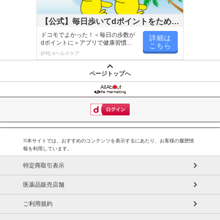
【公式】毎日歩いてdポイントをためよ
う！
ドコモでよかった！＜毎日の歩数が
詳細は
dポイントに＞アプリで健康習慣が
こちら
楽しく続く！
[PR] dヘルスケア
ページトップへ
※本サイトでは、おすすめのコンテンツを表示するにあたり、お客様の履歴情
報を利用しています。
特定商取引表示
医薬品販売店舗
ご利用規約