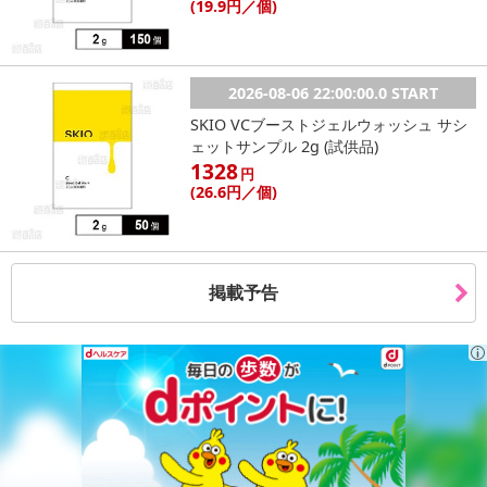
(19
.9円
／個)
2026-08-06 22:00:00.0 START
SKIO VCブーストジェルウォッシュ サシ
ェットサンプル 2g (試供品)
1328
円
(26
.6円
／個)
掲載予告