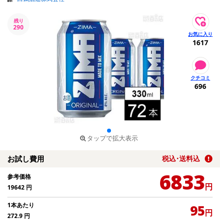
残り
290
1617
696
タップで拡大表示
お試し費用
税込･送料込
6833
参考価格
円
19642
円
1本あたり
95
円
272.9
円