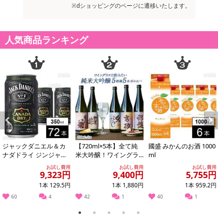
※dショッピングのページに遷移いたします。
人気商品ランキング
Previous
Next
ジャックダニエル＆カ
【720ml×5本】全て純
國盛 みかんのお酒 1000
ナダドライ ジンジャー
米大吟醸！ワイングラ
ml
ハイボール 350ml
スで飲みたい厳選5酒
お試し費用
お試し費用
お試し費用
［JS13］
9,323円
9,400円
5,755円
1本 129.5円
1本 1,880円
1本 959.2円
60
4
42
1
40
1
1
2
3
4
5