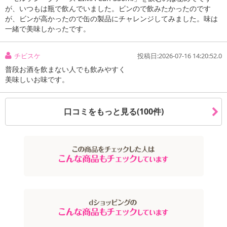
が、いつもは瓶で飲んでいました。ビンので飲みたかったのです
本商品は沖縄・離島へのお届けはできませんので、ご了承くださ
が、ビンが高かったので缶の製品にチャレンジしてみました。味は
い。
一緒で美味しかったです。
リンゴ、オレンジ、シトラスなどの味わいをミックス。
チビスケ
投稿日:2026-07-16 14:20:52.0
フルーティーでクリアなライトスパークリング。(アルコール分 4%)
普段お酒を飲まない人でも飲みやすく
時代の変化とともに、リキュールへと進化を遂げたZIMAは、
美味しいお味です。
「斬新で新しい飲み方がカッコイイ」というスタイルが若者に浸透
し、
四半世紀にわたり、日本で愛され続けてきました。
口コミをもっと見る(100件)