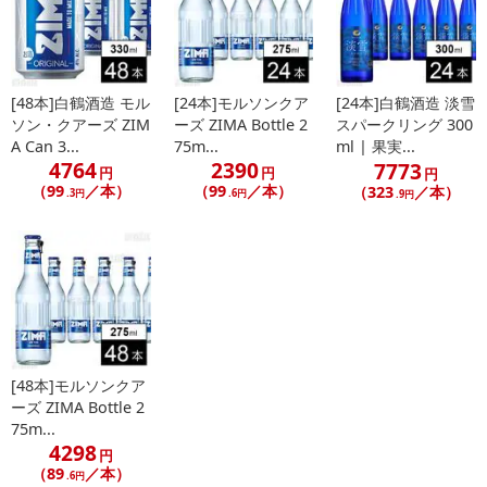
発送日カレンダー
[48本]白鶴酒造 モル
[24本]モルソンクア
[24本]白鶴酒造 淡雪
ソン・クアーズ ZIM
ーズ ZIMA Bottle 2
スパークリング 300
A Can 3...
75m...
ml | 果実...
4764
2390
7773
円
円
円
（99
／本）
（99
／本）
（323
／本）
.3円
.6円
.9円
休業日
■
その他共通および商品カテゴリー別注意事項（※必ずご確認くだ
さい）
[48本]モルソンクア
ーズ ZIMA Bottle 2
75m...
こちらの情報は
2026-07-09 14:13:35.0
での情報となります。
4298
円
（89
／本）
.6円