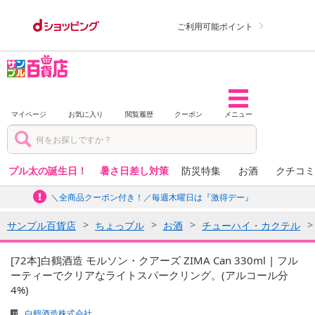
ご利用可能ポイント
マイページ
お気に入り
閲覧履歴
クーポン
メニュー
プル太の誕生日！
暑さ日差し対策
防災特集
お酒
クチコミ
＼全商品クーポン付き！／毎週木曜日は『激得デー』
サンプル百貨店
ちょっプル
お酒
チューハイ・カクテル
[72本]白鶴酒造 モルソン・クアーズ ZIMA Can 330ml | フル
ーティーでクリアなライトスパークリング。(アルコール分
4%)
白鶴酒造株式会社