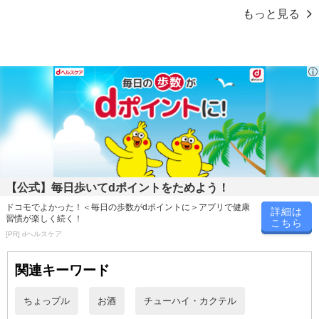
もっと見る
注意事項
お申込みの際は 「商品情報」に記載されている「注意事項」を
必ずご確認ください。
【キャンセルについて】
※お申込み後のキャンセルはお受けできません。
記載されている内容を必ずご確認いただき、お届けする商品セット
にご納得いただきましたうえでお申し込みください。
※パッケージ変更や商品リニューアル(成分など含む)等により、参考
【公式】毎日歩いてdポイントをためよう！
の掲載画像や画像内のバーコードなど、お届け商品と多少異なる場
ドコモでよかった！＜毎日の歩数がdポイントに＞アプリで健康
合がございます。
詳細は
習慣が楽しく続く！
こちら
また、[新たな加工食品の原料原産地表示制度]の経過措置期間の終
[PR] dヘルスケア
了により、商品詳細内に記載の原産国・原材料の表記が旧表記の場
合がございます。
関連キーワード
あらかじめご了承いただいた上でお申込みください。なお、本理由
によるお申込み後のキャンセル・返品交換は対応いたしかねます。
ちょっプル
お酒
チューハイ・カクテル