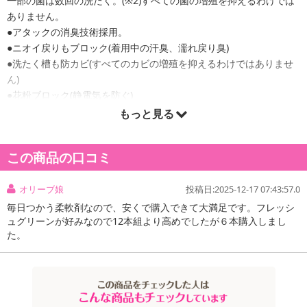
一部の菌は数回の洗たく。(※2)すべての菌の増殖を抑えるわけでは
ありません。
●アタックの消臭技術採用。
●ニオイ戻りもブロック(着用中の汗臭、濡れ戻り臭)
●洗たく槽も防カビ(すべてのカビの増殖を抑えるわけではありませ
ん)
●花粉ブロック(静電気を防ぐ)
●リフレッシュグリーンの香り。
もっと見る
*お洗たくの際に洗たく物を入れすぎないようにしてください。
この商品の口コミ
オリーブ娘
投稿日:2025-12-17 07:43:57.0
毎日つかう柔軟剤なので、安くで購入できて大満足です。フレッシ
ュグリーンが好みなので12本組より高めでしたが６本購入しまし
た。