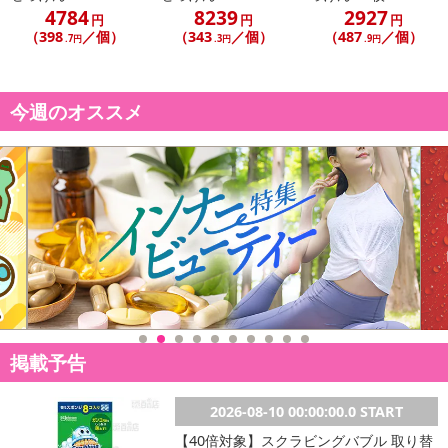
4784
8239
2927
円
円
円
（398
／個）
（343
／個）
（487
／個）
.7円
.3円
.9円
今週のオススメ
休業日
■
その他共通および商品カテゴリー別注意事項（※必ずご確認くだ
さい）
こちらの情報は
2026-07-09 14:08:36.0
での情報となります。
掲載予告
2026-08-10 00:00:00.0 START
【40倍対象】スクラビングバブル 取り替