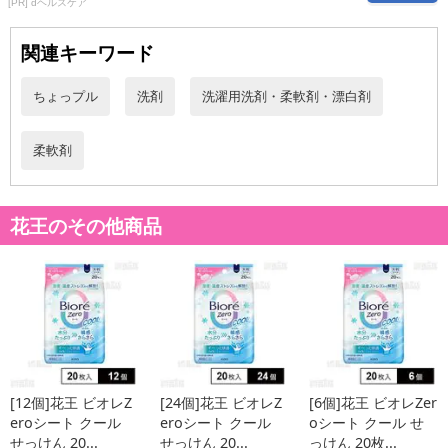
[PR] dヘルスケア
関連キーワード
【発送・お届け・商品について】
※お申込み頂きました商品の同梱、お届けの日時指定はいたしかね
ちょっプル
洗剤
洗濯用洗剤・柔軟剤・漂白剤
ます。
※会員様のご都合でお受取りいただけない場合、商品の再発送や返
金はいたしかねます。
柔軟剤
また、お届け日時のご指定は、お受けできません。宅配業者からの
不在票にてご対応ください。
※発送予定日は前後する場合がございます。また商品によって発送
花王のその他商品
日が異なります。
※dショッピングサンプル百貨店よりお届けする商品は、ご利用いた
だいた後のご感想をいただくことを目的としており、転売等は固く
禁じます。
転売等、目的以外での利用が確認された場合は、サービス利用を停
止させていただきます。
[12個]花王 ビオレZ
[24個]花王 ビオレZ
[6個]花王 ビオレZer
発送日カレンダー
eroシート クール
eroシート クール
oシート クール せ
せっけん 20...
せっけん 20...
っけん 20枚...