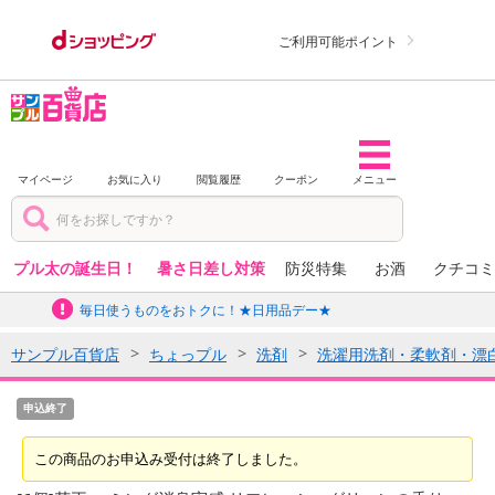
ご利用可能ポイント
マイページ
お気に入り
閲覧履歴
クーポン
メニュー
プル太の誕生日！
暑さ日差し対策
防災特集
お酒
クチコミ
毎日使うものをおトクに！★日用品デー★
サンプル百貨店
ちょっプル
洗剤
洗濯用洗剤・柔軟剤・漂
申込終了
この商品のお申込み受付は終了しました。