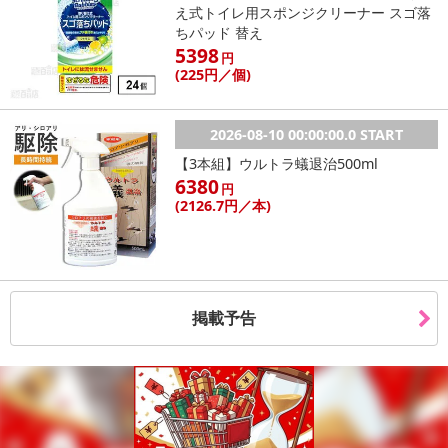
え式トイレ用スポンジクリーナー スゴ落
ちパッド 替え
5398
円
(225
円
／個)
2026-08-10 00:00:00.0 START
【3本組】ウルトラ蟻退治500ml
6380
円
(2126
.7円
／本)
掲載予告