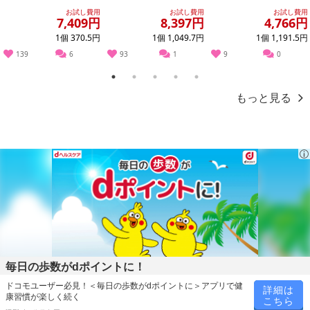
お申込みの際は 「商品情報」に記載されている「注意事項」を
本体＆つめかえ用セッ
トパウチ 1780ml ※商品
トパウチ 1780ml ※商品
お試し費用
お試し費用
お試し費用
必ずご確認ください。
ト
改廃に...
改廃に...
7,409円
8,397円
4,766円
1個 370.5円
1個 1,049.7円
1個 1,191.5円
【キャンセルについて】
139
6
93
1
9
0
※お申込み後のキャンセルはお受けできません。
記載されている内容を必ずご確認いただき、お届けする商品セット
1
2
3
4
5
にご納得いただきましたうえでお申し込みください。
もっと見る
※パッケージ変更や商品リニューアル(成分など含む)等により、参考
の掲載画像や画像内のバーコードなど、お届け商品と多少異なる場
合がございます。
また、[新たな加工食品の原料原産地表示制度]の経過措置期間の終
了により、商品詳細内に記載の原産国・原材料の表記が旧表記の場
合がございます。
あらかじめご了承いただいた上でお申込みください。なお、本理由
によるお申込み後のキャンセル・返品交換は対応いたしかねます。
【お支払いについて】
毎日の歩数がdポイントに！
※送料はお試し費用に含まれております。
※お支払い方法は、電話料金合算払い、クレジットカード、dポイン
ドコモユーザー必見！＜毎日の歩数がdポイントに＞アプリで健
詳細は
康習慣が楽しく続く
こちら
トの利用となります。