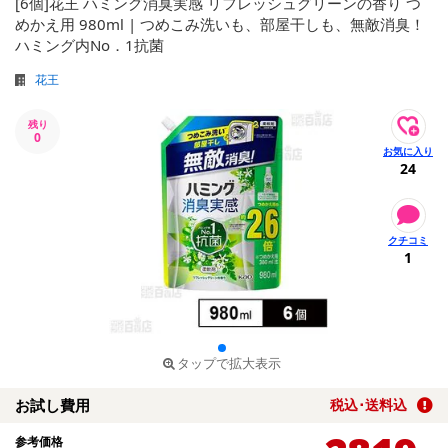
[6個]花王 ハミング消臭実感 リフレッシュグリーンの香り つ
めかえ用 980ml | つめこみ洗いも、部屋干しも、無敵消臭！
ハミング内No．1抗菌
花王
残り
0
24
1
タップで拡大表示
お試し費用
税込･送料込
参考価格