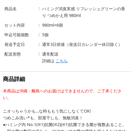
商品名
ハミング消臭実感 リフレッシュグリーンの香
り つめかえ用 980ml
セット内容
980ml×6個
申込可能個数
5個
発送予定日
通常3日前後（発送日カレンダー休日除く）
配送形態
通常配送
詳細は
こちら
商品詳細
本商品は沖縄・離島へのお届けはできませんので、ご了承くださ
い。
ニオっちゃうかも…な時ももう気にしなくてOK!
つめこみ洗い*も、部屋干しも、無敵消臭！
●ハミング内 No.1(※1)抗菌(※2)(※1)抗菌できる菌が複数あること。