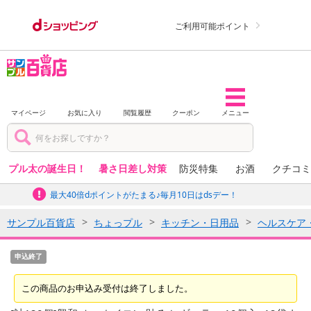
ご利用可能ポイント
マイページ
お気に入り
閲覧履歴
クーポン
メニュー
プル太の誕生日！
暑さ日差し対策
防災特集
お酒
クチコミ
最大40倍dポイントがたまる♪毎月10日はdsデー！
サンプル百貨店
ちょっプル
キッチン・日用品
ヘルスケア
申込終了
この商品のお申込み受付は終了しました。