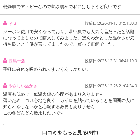
乾燥肌でアトピーなので熱さ弱めで私にはちょうど良いです
【キャンセルについて】
※お申込み後のキャンセルはお受けできません。
ｙｕ
投稿日:2026-01-17 01:51:30.0
記載されている内容を必ずご確認いただき、お届けする商品セット
クーポン使用で安くなっており、暑い夏でも人気商品だったと話題
にご納得いただきましたうえでお申し込みください。
になってましたので購入してみました。ほんわかとした温かさが気
※パッケージ変更や商品リニューアル(成分など含む)等により、参考
持ち良いと子供が言ってましたので、買って正解でした。
の掲載画像や画像内のバーコードなど、お届け商品と多少異なる場
合がございます。
また、[新たな加工食品の原料原産地表示制度]の経過措置期間の終
長島一浩
投稿日:2025-12-31 06:41:19.0
了により、商品詳細内に記載の原産国・原材料の表記が旧表記の場
手軽に身体を暖められてすごくありがたい。
合がございます。
あらかじめご了承いただいた上でお申込みください。なお、本理由
やさしい温かさ
投稿日:2025-12-28 21:04:34.0
によるお申込み後のキャンセル・返品交換は対応いたしかねます。
温度も低めで 低温火傷の心配があまり入りません
薄いため つけ心地も良く カイロを貼っていることを周囲の人に
【お支払いについて】
知られやしないかと心配する必要もありません
※送料はお試し費用に含まれております。
この冬どんどん活用したいです
※お支払い方法は、電話料金合算払い、クレジットカード、dポイン
トの利用となります。
口コミをもっと見る(9件)