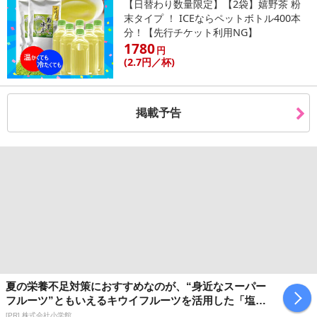
【日替わり数量限定】【2袋】嬉野茶 粉
末タイプ ！ ICEならペットボトル400本
分！【先行チケット利用NG】
1780
円
(2
.7円
／杯)
掲載予告
夏の栄養不足対策におすすめなのが、“身近なスーパー
フルーツ”ともいえるキウイフルーツを活用した「塩キ
ウイ」
[PR] 株式会社小学館