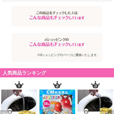
【発送・お届け・商品について】
※お申込み頂きました商品の同梱、お届けの日時指定はいたしかね
ます。
※会員様のご都合でお受取りいただけない場合、商品の再発送や返
金はいたしかねます。
また、お届け日時のご指定は、お受けできません。宅配業者からの
不在票にてご対応ください。
※発送予定日は前後する場合がございます。また商品によって発送
日が異なります。
※dショッピングのページに遷移いたします。
※dショッピングサンプル百貨店よりお届けする商品は、ご利用いた
だいた後のご感想をいただくことを目的としており、転売等は固く
禁じます。
人気商品ランキング
転売等、目的以外での利用が確認された場合は、サービス利用を停
止させていただきます。
発送日カレンダー