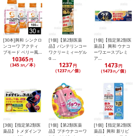
[30本]興和 シンクロ
[1個]【第2類医薬
[1個]【指定第2類医
ンコーワ アクティ
品】バンテリンコー
薬品】 興和 ウナコ
ブモード ベリー風...
ワクリーミィーゲル
ーワエースプレミ
10365
α ...
ア...
円
1237
1473
（345
／本）
円
円
.5円
（1237
／個）
（1473
／個）
円
円
[3個]【指定第2類医
[1個]【第2類医薬
[1個]【指定第2類医
薬品】トメダインフ
品】プチウナコーワ
薬品】興和 新リビ