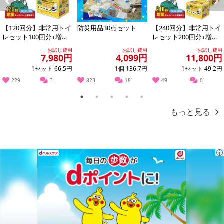
Previous
Next
【120回分】非常用トイ
防災用品30点セット
【240回分】非常用トイ
レセット100回分+増量2
レセット200回分+増量4
0回分
0回分
お試し費用
お試し費用
お試し費用
7,980円
4,099円
11,800円
1セット 66.5円
1個 136.7円
1セット 49.2円
休業日
229
3
823
18
49
0
1
2
3
4
5
■
その他共通および商品カテゴリー別注意事項（※必ずご確認くだ
もっと見る
さい）
こちらの情報は
2026-07-09 14:08:36.0
での情報となります。