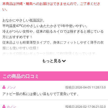
本商品は沖縄・離島へのお届けはできませんので、ご了承くださ
い。
おなかにやさしい低温設計。
平均温度47℃のやさしいあたたかさで1年中使いやすい。
冷えがつらい女性や、従来の貼るカイロでは熱すぎると感じている
方におすすめです！
従来品よりも軽量薄型タイプで、身体にフィットしやすく薄手の衣
服にも使いやすい仕様！
ホッカイロ貼るレギュラーと比較して約1割薄くなっています。
もっと見る
原材料:
この商品の口コミ
鉄粉・水・バーミキュライト・活性炭・塩類・吸水性樹脂
ノンノ
投稿日:2026-04-05 11:28:13.0
注意事項
アトピー肌の私には優しい温もりで丁度良いです、
お申込みの際は 「商品情報」に記載されている「注意事項」を
必ずご確認ください。
カノン
投稿日:2026-02-17 06:21:32.0