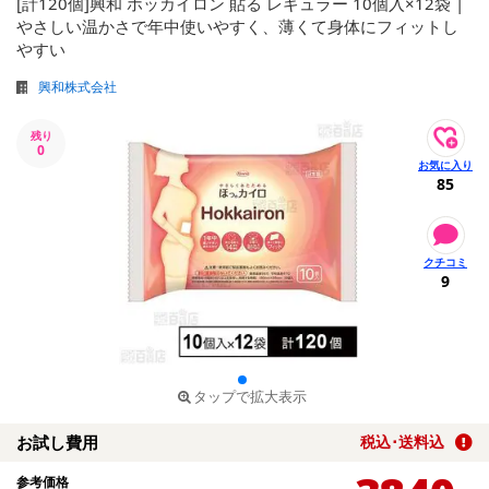
[計120個]興和 ホッカイロン 貼る レギュラー 10個入×12袋 |
やさしい温かさで年中使いやすく、薄くて身体にフィットし
やすい
興和株式会社
残り
0
85
9
タップで拡大表示
お試し費用
税込･送料込
参考価格