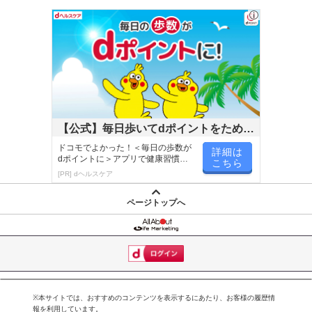
了により、商品詳細内に記載の原産国・原材料の表記が旧表記の場
合がございます。
あらかじめご了承いただいた上でお申込みください。なお、本理由
によるお申込み後のキャンセル・返品交換は対応いたしかねます。
【お支払いについて】
※送料はお試し費用に含まれております。
※お支払い方法は、電話料金合算払い、クレジットカード、dポイン
【公式】毎日歩いてdポイントをためよ
トの利用となります。
う！
ドコモでよかった！＜毎日の歩数が
詳細は
dポイントに＞アプリで健康習慣が
こちら
楽しく続く！
[PR] dヘルスケア
【発送・お届け・商品について】
※お申込み頂きました商品の同梱、お届けの日時指定はいたしかね
ページトップへ
ます。
※会員様のご都合でお受取りいただけない場合、商品の再発送や返
金はいたしかねます。
また、お届け日時のご指定は、お受けできません。宅配業者からの
不在票にてご対応ください。
※発送予定日は前後する場合がございます。また商品によって発送
※本サイトでは、おすすめのコンテンツを表示するにあたり、お客様の履歴情
報を利用しています。