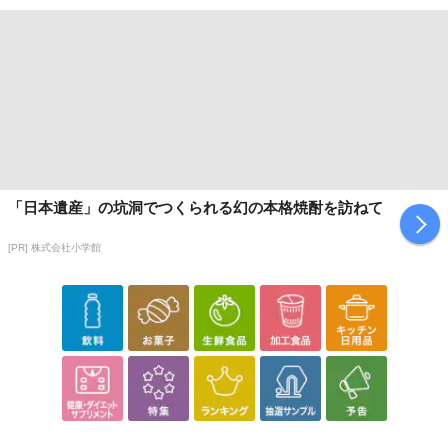
注意事項
お申込みの際は 「商品情報」に記載されている「注意事項」を
「日本遺産」の坑洞でつくられる幻の本格焼酎を訪ねて
必ずご確認ください。
[PR] 株式会社小学館
【キャンセルについて】
※お申込み後のキャンセルはお受けできません。
記載されている内容を必ずご確認いただき、お届けする商品セット
にご納得いただきましたうえでお申し込みください。
※パッケージ変更や商品リニューアル(成分など含む)等により、参考
の掲載画像や画像内のバーコードなど、お届け商品と多少異なる場
合がございます。
また、[新たな加工食品の原料原産地表示制度]の経過措置期間の終