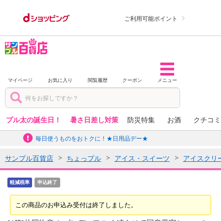
ご利用可能ポイント
マイページ
お気に入り
閲覧履歴
クーポン
メニュー
プル太の誕生日！
暑さ日差し対策
防災特集
お酒
クチコミ
毎日使うものをおトクに！★日用品デー★
サンプル百貨店
ちょっプル
アイス・スイーツ
アイスクリ
軽減税率
申込終了
この商品のお申込み受付は終了しました。