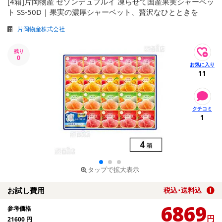
[4箱]片岡物産 セゾンデュフルイ 凍らせて国産果実シャーベッ
ト SS-50D | 果実の濃厚シャーベット、贅沢なひとときを
片岡物産株式会社
残り
0
11
1
タップで拡大表示
お試し費用
税込･送料込
6869
参考価格
円
21600
円