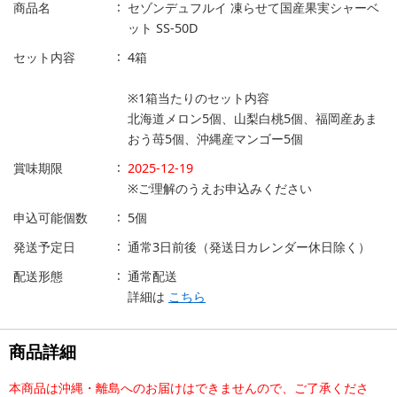
商品名
セゾンデュフルイ 凍らせて国産果実シャーベ
ット SS-50D
セット内容
4箱
※1箱当たりのセット内容
北海道メロン5個、山梨白桃5個、福岡産あま
おう苺5個、沖縄産マンゴー5個
賞味期限
2025-12-19
※ご理解のうえお申込みください
申込可能個数
5個
発送予定日
通常3日前後（発送日カレンダー休日除く）
配送形態
通常配送
詳細は
こちら
商品詳細
本商品は沖縄・離島へのお届けはできませんので、ご了承くださ