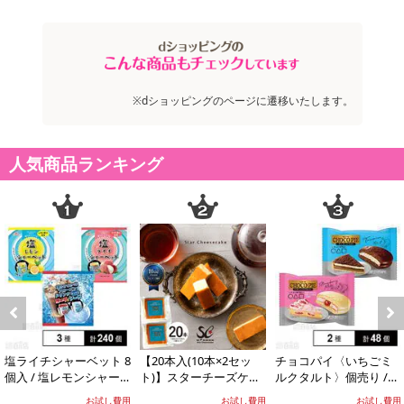
【北海道メロン】
※dショッピングのページに遷移いたします。
人気商品ランキング
Previous
Next
塩ライチシャーベット 8
【20本入(10本×2セッ
チョコパイ〈いちごミ
個入 / 塩レモンシャー
ト)】スターチーズケー
ルクタルト〉個売り /
ベット 8個入 / フローズ
キ
〈ティラミスタルト〉
お試し費用
お試し費用
お試し費用