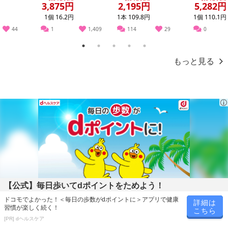
ンド...
個売り
3,875円
2,195円
5,282円
1個 16.2円
1本 109.8円
1個 110.1円
44
1
1,409
114
29
0
【山梨白桃】
1
2
3
4
5
もっと見る
【公式】毎日歩いてdポイントをためよう！
ドコモでよかった！＜毎日の歩数がdポイントに＞アプリで健康
詳細は
習慣が楽しく続く！
こちら
[PR] dヘルスケア