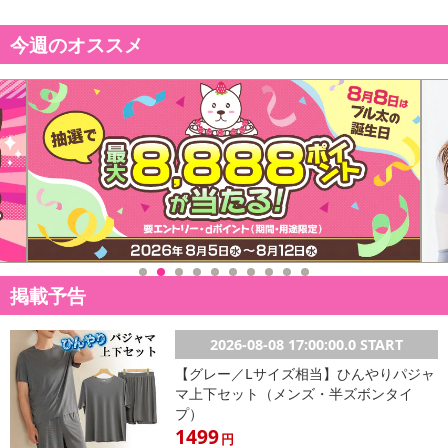
の掲載画像や画像内のバーコードなど、お届け商品と多少異なる場
今週のオススメ
合がございます。
また、[新たな加工食品の原料原産地表示制度]の経過措置期間の終
了により、商品詳細内に記載の原産国・原材料の表記が旧表記の場
合がございます。
あらかじめご了承いただいた上でお申込みください。なお、本理由
によるお申込み後のキャンセル・返品交換は対応いたしかねます。
【お支払いについて】
※送料はお試し費用に含まれております。
※お支払い方法は、電話料金合算払い、クレジットカード、dポイン
トの利用となります。
掲載予告
【発送・お届け・商品について】
2026-08-08 17:00:00.0 START
※お申込み頂きました商品の同梱、お届けの日時指定はいたしかね
【グレー／Lサイズ相当】ひんやりパジャ
ます。
マ上下セット（メンズ・半ズボンタイ
※会員様のご都合でお受取りいただけない場合、商品の再発送や返
プ）
金はいたしかねます。
1499
円