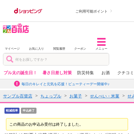
ご利用可能ポイント
マイページ
お気に入り
閲覧履歴
クーポン
メニュー
プル太の誕生日！
暑さ日差し対策
防災特集
お酒
クチコミ
毎日のキレイと元気を応援！ビューティーデー開催中♪
サンプル百貨店
ちょっプル
お菓子
せんべい・米菓
せ
軽減税率
申込終了
この商品のお申込み受付は終了しました。