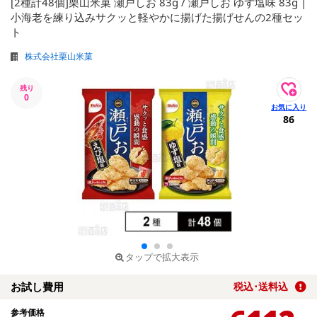
[2種計48個]栗山米菓 瀬戸しお 83g / 瀬戸しお ゆず塩味 83g |
小海老を練り込みサクッと軽やかに揚げた揚げせんの2種セッ
ト
株式会社栗山米菓
残り
0
86
タップで拡大表示
お試し費用
税込･送料込
参考価格