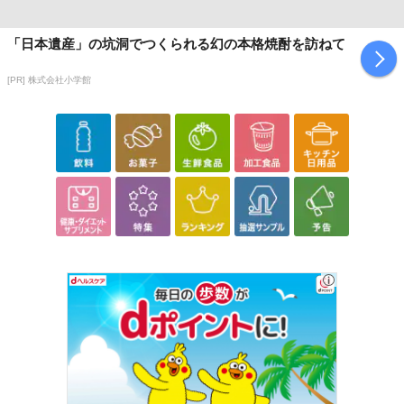
休業日
「日本遺産」の坑洞でつくられる幻の本格焼酎を訪ねて
■
その他共通および商品カテゴリー別注意事項（※必ずご確認くだ
[PR] 株式会社小学館
さい）
こちらの情報は
2026-07-09 14:08:36.0
での情報となります。