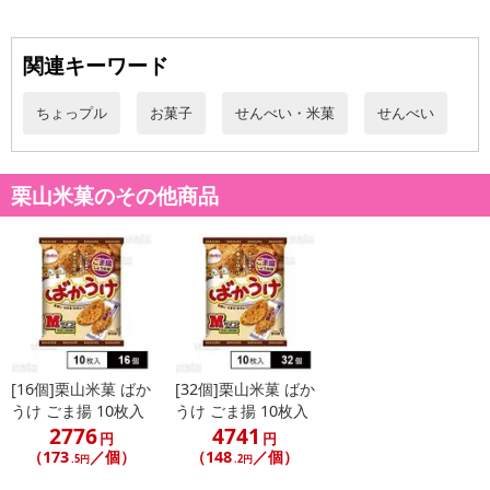
関連キーワード
ちょっプル
お菓子
せんべい・米菓
せんべい
栗山米菓のその他商品
注意事項
お申込みの際は 「商品情報」に記載されている「注意事項」を
必ずご確認ください。
【キャンセルについて】
[16個]栗山米菓 ばか
[32個]栗山米菓 ばか
※お申込み後のキャンセルはお受けできません。
うけ ごま揚 10枚入
うけ ごま揚 10枚入
2776
4741
記載されている内容を必ずご確認いただき、お届けする商品セット
円
円
（173
／個）
（148
／個）
にご納得いただきましたうえでお申し込みください。
.5円
.2円
※パッケージ変更や商品リニューアル(成分など含む)等により、参考