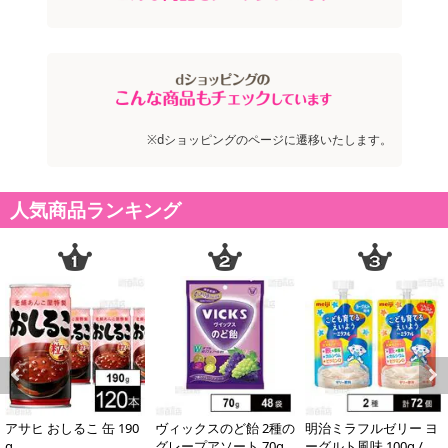
※dショッピングのページに遷移いたします。
人気商品ランキング
Previous
Next
アサヒ おしるこ 缶 190
ヴィックスのど飴 2種の
明治ミラフルゼリー ヨ
g
グレープアソート 70g
ーグルト風味 100g / り