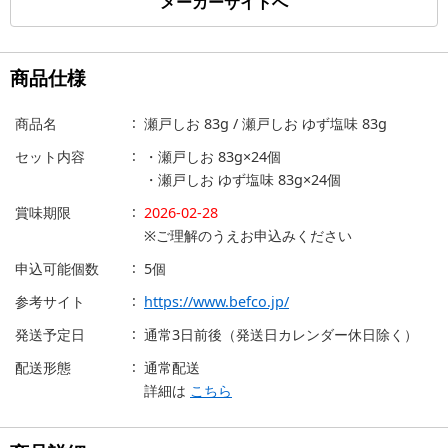
メーカーサイトへ
商品仕様
商品名
瀬戸しお 83g / 瀬戸しお ゆず塩味 83g
セット内容
・瀬戸しお 83g×24個
・瀬戸しお ゆず塩味 83g×24個
賞味期限
2026-02-28
※ご理解のうえお申込みください
申込可能個数
5個
参考サイト
https://www.befco.jp/
発送予定日
通常3日前後（発送日カレンダー休日除く）
配送形態
通常配送
詳細は
こちら