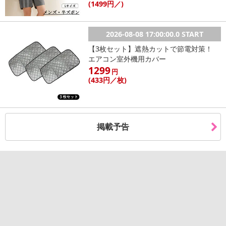
また、お届け日時のご指定は、お受けできません。宅配業者からの
(1499
円
／)
不在票にてご対応ください。
※発送予定日は前後する場合がございます。また商品によって発送
2026-08-08 17:00:00.0 START
日が異なります。
【3枚セット】遮熱カットで節電対策！
※dショッピングサンプル百貨店よりお届けする商品は、ご利用いた
エアコン室外機用カバー
だいた後のご感想をいただくことを目的としており、転売等は固く
1299
円
禁じます。
(433
円
／枚)
転売等、目的以外での利用が確認された場合は、サービス利用を停
止させていただきます。
発送日カレンダー
掲載予告