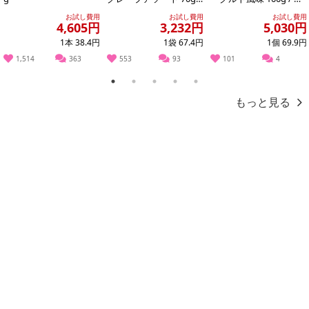
※供試品
んごヨーグルト風味 10
お試し費用
お試し費用
お試し費用
0g
4,605円
3,232円
5,030円
1本 38.4円
1袋 67.4円
1個 69.9円
【瀬戸しおゆず塩味】
1,514
363
553
93
101
4
1
2
3
4
5
もっと見る