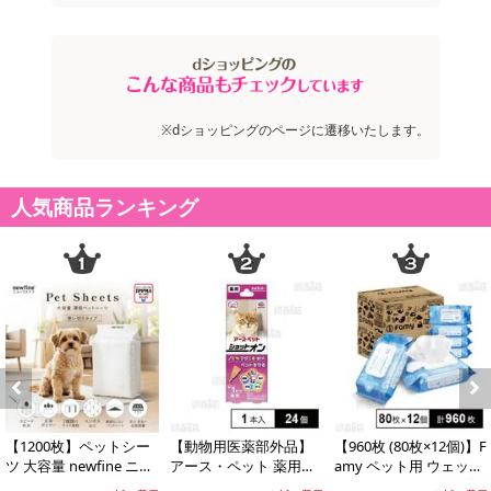
※dショッピングのページに遷移いたします。
人気商品ランキング
Previous
Next
【1200枚】ペットシー
【動物用医薬部外品】
【960枚 (80枚×12個)】F
ツ 大容量 newfine ニュ
アース・ペット 薬用シ
amy ペット用 ウェット
ーファイン レギュラー
ョットオン 猫用 1本入
ティッシュ ふた付...