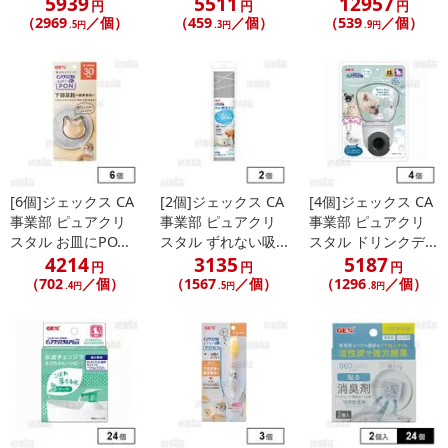
5939
5511
12957
※dショッピングサンプル百貨店よりお届けする商品は、ご利用いた
円
円
円
（2969
／個）
（459
／個）
（539
／個）
だいた後のご感想をいただくことを目的としており、転売等は固く
.5円
.3円
.9円
禁じます。
転売等、目的以外での利用が確認された場合は、サービス利用を停
止させていただきます。
発送日カレンダー
[6個]ジェックス CA
[2個]ジェックス CA
[4個]ジェックス CA
事業部 ピュアクリ
事業部 ピュアクリ
事業部 ピュアクリ
スタル お皿にPO...
スタル ずれない吸...
スタル ドリンクデ...
4214
3135
5187
円
円
円
（702
／個）
（1567
／個）
（1296
／個）
.4円
.5円
.8円
休業日
■
その他共通および商品カテゴリー別注意事項（※必ずご確認くだ
さい）