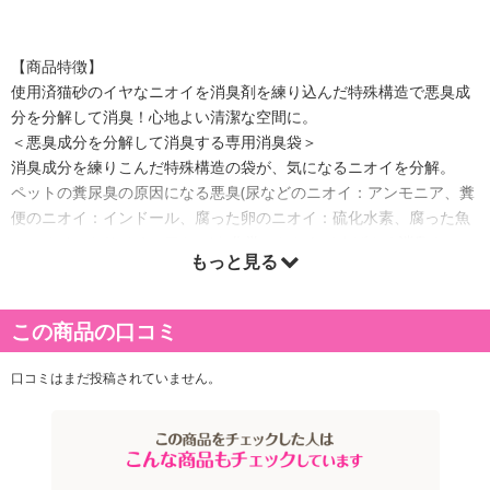
【商品特徴】
使用済猫砂のイヤなニオイを消臭剤を練り込んだ特殊構造で悪臭成
分を分解して消臭！心地よい清潔な空間に。
＜悪臭成分を分解して消臭する専用消臭袋＞
消臭成分を練りこんだ特殊構造の袋が、気になるニオイを分解。
ペットの糞尿臭の原因になる悪臭(尿などのニオイ：アンモニア、糞
便のニオイ：インドール、腐った卵のニオイ：硫化水素、腐った魚
のニオイ：トリメチルアミン)を化学のちからですばやく消臭！
もっと見る
※デオケア消臭ペール猫用Tallにご使用ください。
この商品の口コミ
口コミはまだ投稿されていません。