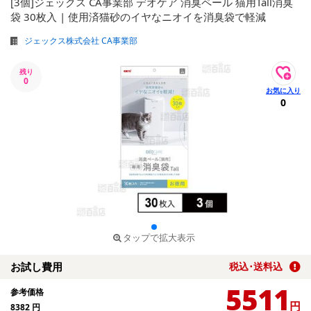
[3個]ジェックス CA事業部 デオケア 消臭ペール 猫用Tall消臭
袋 30枚入 | 使用済猫砂のイヤなニオイを消臭袋で軽減
ジェックス株式会社 CA事業部
残り
0
0
タップで拡大表示
お試し費用
税込･送料込
5511
参考価格
円
8382
円