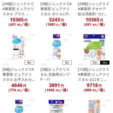
[24個]ジェックス C
[3個]ジェックス CA
[24個]ジェックス C
A事業部 ピュアクリ
事業部 ピュアクリ
A事業部 デオケア
こちらの情報は
2026-07-09 14:13:35.0
での情報となります。
スタル プラス ...
スタル ボトルにP...
貼る消臭剤 つけ...
10365
3243
10365
円
円
円
（431
／個）
（1081
／個）
（431
／個）
.9円
円
.9円
[6個]ジェックス CA
[2個]ピュアクリス
[12個]ジェックス C
事業部 ピュアクリ
タル 交換用ポンプ
A事業部 ピュアクリ
スタル お手入れセ...
P－11
スタル お口すこ...
4646
3891
9718
円
円
円
（774
／個）
（1945
／個）
（809
／個）
.4円
.5円
.9円