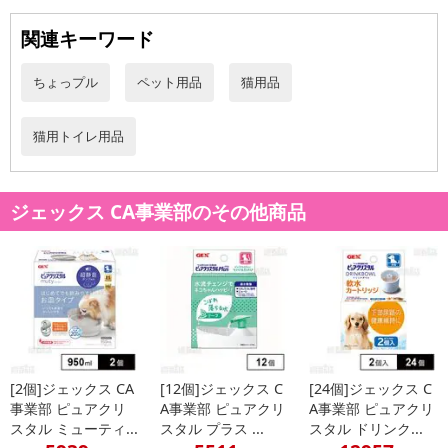
了により、商品詳細内に記載の原産国・原材料の表記が旧表記の場
関連キーワード
合がございます。
あらかじめご了承いただいた上でお申込みください。なお、本理由
によるお申込み後のキャンセル・返品交換は対応いたしかねます。
ちょっプル
ペット用品
猫用品
【お支払いについて】
猫用トイレ用品
※送料はお試し費用に含まれております。
※お支払い方法は、電話料金合算払い、クレジットカード、dポイン
トの利用となります。
ジェックス CA事業部のその他商品
【発送・お届け・商品について】
※お申込み頂きました商品の同梱、お届けの日時指定はいたしかね
ます。
※会員様のご都合でお受取りいただけない場合、商品の再発送や返
金はいたしかねます。
また、お届け日時のご指定は、お受けできません。宅配業者からの
不在票にてご対応ください。
[2個]ジェックス CA
[12個]ジェックス C
[24個]ジェックス C
※発送予定日は前後する場合がございます。また商品によって発送
事業部 ピュアクリ
A事業部 ピュアクリ
A事業部 ピュアクリ
日が異なります。
スタル ミューティ...
スタル プラス ...
スタル ドリンク...