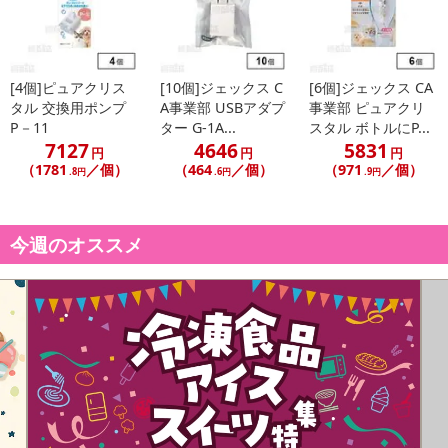
[4個]ピュアクリス
[10個]ジェックス C
[6個]ジェックス CA
タル 交換用ポンプ
A事業部 USBアダプ
事業部 ピュアクリ
P－11
ター G-1A...
スタル ボトルにP...
7127
4646
5831
円
円
円
（1781
／個）
（464
／個）
（971
／個）
.8円
.6円
.9円
今週のオススメ