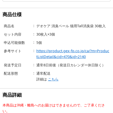
商品仕様
商品名
デオケア 消臭ペール 猫用Tall消臭袋 30枚入
セット内容
30枚入×3個
申込可能個数
5個
参考サイト
https://product.gex-fp.co.jp/ca/?m=Produc
tListDetail&cid=470&id=2140
発送予定日
通常8日前後（発送日カレンダー休日除く）
配送形態
通常配送
詳細は
こちら
商品詳細
本商品は沖縄・離島へのお届けはできませんので、ご了承くださ
い。