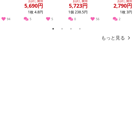
お試し費用
お試し費用
お試し費用
5,690円
5,723円
2,790円
1枚 4.8円
1個 238.5円
1枚 3円
94
5
5
0
56
2
1
2
3
4
もっと見る
注意事項
お申込みの際は 「商品情報」に記載されている「注意事項」を
必ずご確認ください。
【キャンセルについて】
※お申込み後のキャンセルはお受けできません。
記載されている内容を必ずご確認いただき、お届けする商品セット
にご納得いただきましたうえでお申し込みください。
※パッケージ変更や商品リニューアル(成分など含む)等により、参考
の掲載画像や画像内のバーコードなど、お届け商品と多少異なる場
合がございます。
また、[新たな加工食品の原料原産地表示制度]の経過措置期間の終