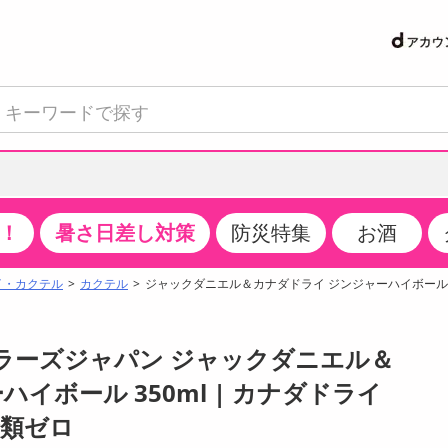
！
暑さ日差し対策
防災特集
お酒
て見る
特設コーナー
食品・調味料
生鮮食品
お菓子
アイス・スイーツ
飲料
お酒
洗剤
キッチン・日用品
健康・ダイエット
医薬品・医薬部外
インテリア・家具
ファッション
家電
ベビー・キッズ・
ペット用品
加工食品
ヘアケア・ボディ
ビューティーケア
特集一覧
イ・カクテル
カクテル
ジャックダニエル＆カナダドライ ジンジャーハイボール 3
クチコミで選ばれた人気商品
米・雑穀
肉・肉加工品
スナック菓子
アイスクリーム・シャーベット
水・ミネラルウォーター・炭酸水
ビール・発泡酒・新ジャンル
キッチン・台所用洗剤
掃除用具
健康食品・飲料
第二類医薬品
収納用品
トップス
生活家電
ベビーおむつ・トイレ用品
犬用品
カップ麺・乾麺・パスタ
ヘアケア・スタイリング
スキンケア・基礎化粧品
パン・シリアル・コーンフレーク
魚介類・シーフード・水産加工品
クッキー・クラッカー
ケーキ・スイーツ
お茶・紅茶（ソフトドリンク）
ワイン
洗濯用洗剤・柔軟剤・漂白剤
洗濯用品
ダイエット
指定第二類医薬品
寝具・布団
ボトムス
キッチン家電
授乳グッズ
猫用品
インスタント・レトルト・冷凍食品・惣菜
ボディケア
ベースメイク・メイクアップ・ネイル
トラーズジャパン ジャックダニエル＆
サンプリング
チーズ・ヨーグルト・乳製品・卵
フルーツ・果物・果物加工品
キャンディ・ガム・タブレット
お菓子・スイーツギフト
コーヒー（ソフトドリンク）
日本酒・焼酎
バス・お風呂用洗剤
トイレ・バス用品
サプリメント
第三類医薬品
マット・カーペット・クッション
シューズ
冷房・暖房器具・空調
食事グッズ
その他 ペット用品
ナチュラル・オーガニックコスメ
イボール 350ml | カナダドライ
抽選サンプル
調味料・ドレッシング・油
野菜・きのこ
せんべい・米菓
果実・野菜・清涼・乳飲料
洋酒・リキュール
トイレ用洗剤
タオル
美容サプリメント・ドリンク
医薬部外品
テーブル・デスク・カウンター
バッグ
美容・健康家電
ベビー用品・雑貨
香水・アロマ
糖類ゼロ