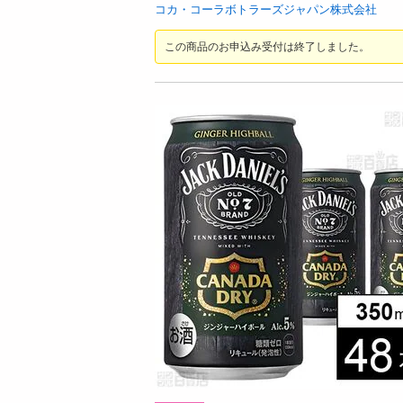
お酒
コカ・コーラボトラーズジャパン株式会社
洗剤
この商品のお申込み受付は終了しました。
キッチン・日用品
ヘアケア・ボディケア
ビューティーケア
健康・ダイエット・サプリメント
医薬品・医薬部外品
インテリア・家具・収納・寝具
08月09日19時00分 ～
08月09日1
ファッション
ちょっプル
ちょっプル
0
7
0
家電
【日替わり数量限定】【シアーブルーLLサ
【日替わり数量限定】
ベビー・キッズ・マタニティ
イズ】着た瞬間ひんやり快適 シールドクー
ーフレーバーシロップ 
ルパーカー【先行チケット利用NG】
利用NG】
ペット用品
提供数 50
資格・学習
お試し費用
7,990
円
円
掲載予告