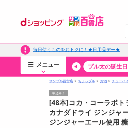
毎日使うものをおトクに！★日用品デー★
メニュー
ちょっプルカテゴリ
キッチン・日用品
食品
プル太の誕生日
すべ
食品・調味料
サンプル百貨店
ちょっプル
お酒
チューハ
生鮮食品
申込終了
加工食品
[48本]コカ・コーラボ
お菓子
カナダドライ ジンジャーハ
アイス・スイーツ
ジンジャーエール使用 
飲料