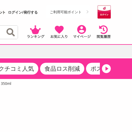
ご利用可能ポイント
ログイン/発行する
クチコミ人気
食品ロス削減
ポストにお届け
クーポン
・サプリメント
品
・収納・寝具
マタニティ
ケア
商品限定クーポン
50ml
食品ギフト
おつまみ
ココア・チョコレート飲料
その他 アルコール飲料
弁当箱・水筒・弁当グッズ
下着・ルームウェア
その他 食品
製菓・製パン材料
飲料ギフト
生活雑貨
メンズ
その他 お菓子・スイーツ
その他 飲料
スポーツ・アウトドア用品
ベビー・キッズ
介護用品
レッグウェア