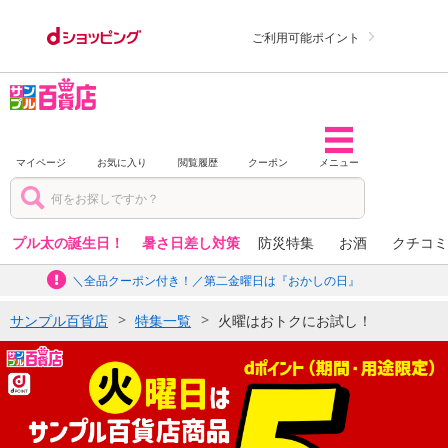
ご利用可能ポイント
マイページ
お気に入り
閲覧履歴
クーポン
メニュー
プル太の誕生日！
暑さ日差し対策
防災特集
お酒
クチコミ
＼全品クーポン付き！／第二金曜日は『おかしの日』
サンプル百貨店
特集一覧
火曜はおトクにお試し！