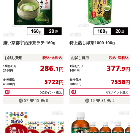
濃い京都宇治抹茶ラテ 160g
特上蒸し緑茶1000 100g
お試し費用
税込･送料込
お試し費用
税込･送料込
286
377
1袋あたり
1袋あたり
.1
.9
円
円
2160
円
1404
円
参考価格
参考価格
5722
7558
円
円
43200円
28080円
52
69
ポイント還元
ポイント還元
57
15
0
19
31
2