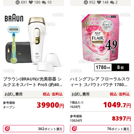
691
180
10
952
148
2
ブラウン(BRAUN)/光美容器 シ
ハミングフレア フローラルスウ
ルクエキスパート Pro5 (約40万
ィート スパウトパウチ 1780ml
発分照射/3種類ヘッド/ポーチ
※商品改廃に伴う特別お試し費
お試し費用
税込･送料込
お試し費用
税込･送料込
付)/PL5243
用
1049
39900
1個あたり
参考価格
.7
円
円
1628
円
オープン
参考価格
8397
円
13024円
362
76
ポイント還元
ポイント還元