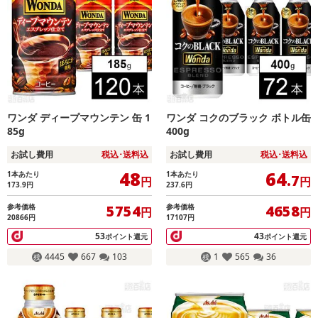
ワンダ ディープマウンテン 缶 1
ワンダ コクのブラック ボトル缶
85g
400g
お試し費用
税込･送料込
お試し費用
税込･送料込
48
64
1本あたり
1本あたり
.7
円
円
173.9
円
237.6
円
参考価格
参考価格
5754
4658
円
円
20866円
17107円
53
43
ポイント還元
ポイント還元
4445
667
103
1
565
36