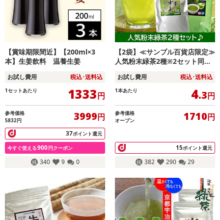
【賞味期限間近】【200ml×3
【2袋】≪サンプル百貨店限定≫
本】生姜飲料 温養生姜
人気粉末緑茶2種※2セット同時
申込みで嬉野茶 粉末1袋プレゼ
お試し費用
税込･送料込
お試し費用
税込･送料込
ント♪
1333
4
1セットあたり
1本あたり
.3
円
円
参考価格
参考価格
3999
1710
円
円
5832円
オープン
37
ポイント還元
900
15
今すぐ使える
円クーポン
ポイント還元
340
9
0
382
290
29