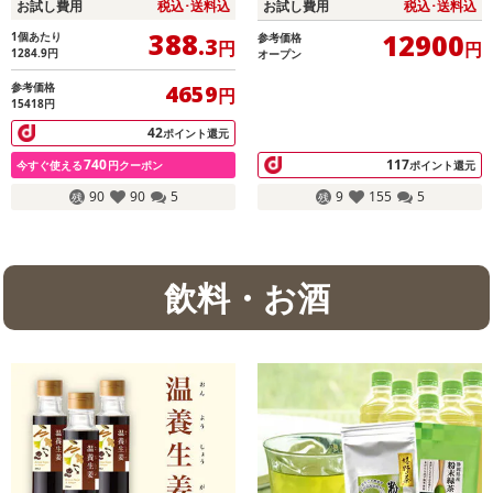
お試し費用
税込･送料込
お試し費用
税込･送料込
剤付/キャスター付)/QS517WH
388
12900
1個あたり
参考価格
.3
円
円
1284.9
円
オープン
参考価格
4659
円
15418円
42
ポイント還元
740
117
今すぐ使える
円クーポン
ポイント還元
90
90
5
9
155
5
飲料・お酒