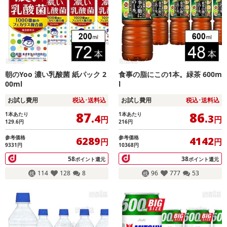
朝のYoo 濃い乳酸菌 紙パック 2
食事の脂にこの1本。緑茶 600m
00ml
l
お試し費用
税込･送料込
お試し費用
税込･送料込
87
86
1本あたり
1本あたり
.4
.3
円
円
129.6
円
216
円
参考価格
参考価格
6289
4142
円
円
9331円
10368円
58
38
ポイント還元
ポイント還元
114
128
8
96
777
53