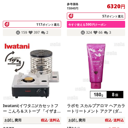
参考価格
6320
円
15840円
57
ポイント還元
117
590
ポイント還元
今すぐ使える
円クーポン
159
397
2
324
66
3
Iwatani(イワタニ)/カセットフ
ラボモ スカルプアロマ ヘアカラ
ー こんろ＆ストーブ 「イザま
ートリートメント アクア (ダー
る」/CB-IZ-1 ※日本製
クブラウン) 180g
お試し費用
税込･送料込
お試し費用
税込･送料込