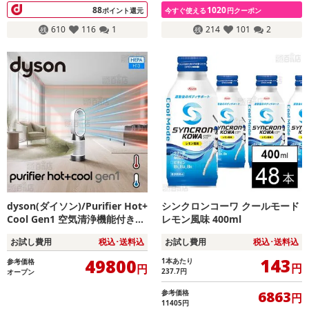
88
1020
ポイント還元
今すぐ使える
円クーポン
610
116
1
214
101
2
dyson(ダイソン)/Purifier Hot+
シンクロンコーワ クールモード
Cool Gen1 空気清浄機能付きフ
レモン風味 400ml
ァンヒーター(ホワイト/ホワイ
お試し費用
税込･送料込
お試し費用
税込･送料込
ト)/HP10 WW ※国内正規品(メ
ーカー保証2年間 ※製品登録が
143
49800
1本あたり
参考価格
円
円
必要)
237.7
円
オープン
参考価格
6863
円
11405円