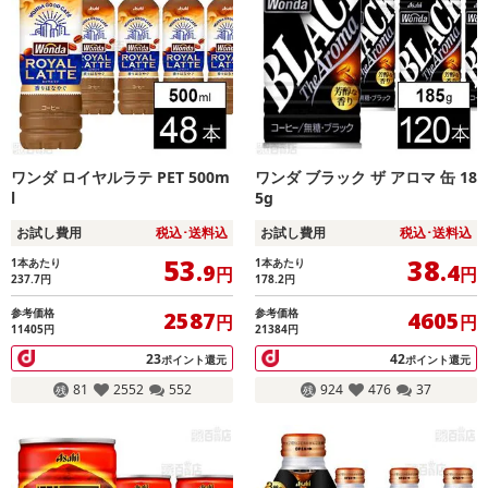
ワンダ ロイヤルラテ PET 500m
ワンダ ブラック ザ アロマ 缶 18
l
5g
お試し費用
税込･送料込
お試し費用
税込･送料込
53
38
1本あたり
1本あたり
.9
.4
円
円
237.7
円
178.2
円
参考価格
参考価格
2587
4605
円
円
11405円
21384円
23
42
ポイント還元
ポイント還元
81
2552
552
924
476
37