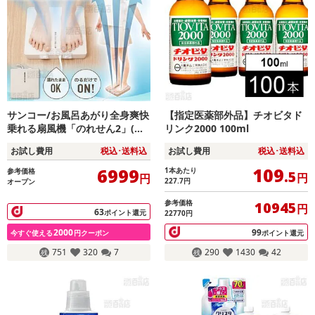
サンコー/お風呂あがり全身爽快
【指定医薬部外品】チオビタド
乗れる扇風機「のれせん2」(濡
リンク2000 100ml
れたままOK/のるだけでON/耐
お試し費用
税込･送料込
お試し費用
税込･送料込
荷重120kg)/MATFANHWH
109
6999
1本あたり
参考価格
.5
円
円
227.7
円
オープン
参考価格
10945
円
63
ポイント還元
22770円
2000
99
今すぐ使える
円クーポン
ポイント還元
751
320
7
290
1430
42