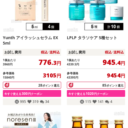
Yunth アイラッシュセラム EX
LPLP タラソケア 5種セット
5ml
お試し費用
税込･送料込
お試し費用
税込･送料込
776
945
1個あたり
1個あたり
.3
.4
円
円
3960
円
4339.5
円
参考価格
参考価格
3105
9454
円
円
15840円
43395円
28
85
ポイント還元
ポイント還元
300
1020
今すぐ使える
円クーポン
今すぐ使える
円クーポン
995
319
34
115
141
4