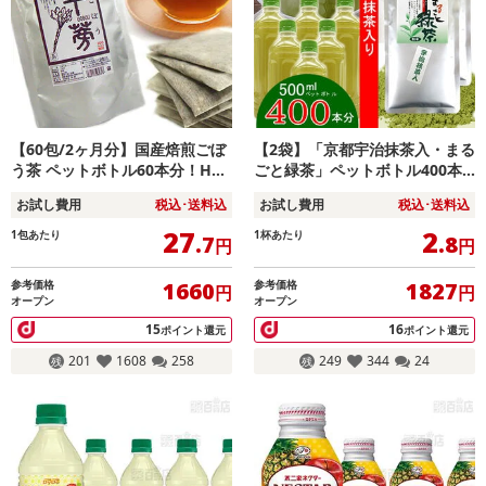
【60包/2ヶ月分】国産焙煎ごぼ
【2袋】「京都宇治抹茶入・まる
う茶 ペットボトル60本分！HOT
ごと緑茶」ペットボトル400本
でもアイスでもOK
分※2セット申込で1袋プレゼン
お試し費用
税込･送料込
お試し費用
税込･送料込
ト！
27
2
1包あたり
1杯あたり
.7
.8
円
円
参考価格
参考価格
1660
1827
円
円
オープン
オープン
15
16
ポイント還元
ポイント還元
201
1608
258
249
344
24