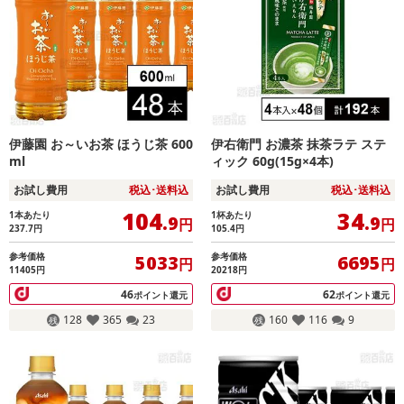
伊藤園 お～いお茶 ほうじ茶 600
伊右衛門 お濃茶 抹茶ラテ ステ
ml
ィック 60g(15g×4本)
お試し費用
税込･送料込
お試し費用
税込･送料込
104
34
1本あたり
1杯あたり
.9
.9
円
円
237.7
円
105.4
円
参考価格
参考価格
5033
6695
円
円
11405円
20218円
46
62
ポイント還元
ポイント還元
128
365
23
160
116
9