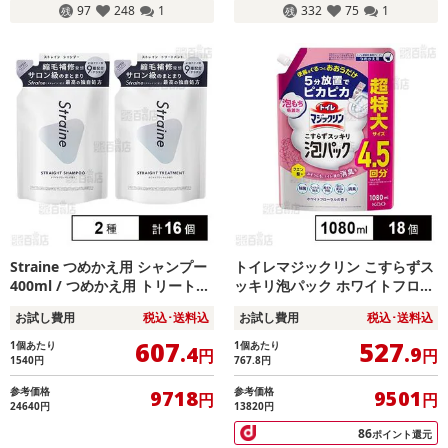
97
248
1
332
75
1
Straine つめかえ用 シャンプー
トイレマジックリン こすらずス
400ml / つめかえ用 トリートメ
ッキリ泡パック ホワイトフロー
ント 400ml
ラルの香り つめかえ用 1080ml
お試し費用
税込･送料込
お試し費用
税込･送料込
※商品改廃に伴う特別お試し費
用
607
527
1個あたり
1個あたり
.4
.9
円
円
1540
円
767.8
円
参考価格
参考価格
9718
9501
円
円
24640円
13820円
86
ポイント還元