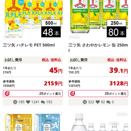
三ツ矢 ハチレモ PET 500ml
三ツ矢 さわやかレモン 缶 250m
l
お試し費用
税込･送料込
お試し費用
税込･送料込
45
39
1本あたり
1本あたり
.1
円
円
216
円
150.2
円
参考価格
参考価格
2159
3128
円
円
10368円
12010円
20
28
ポイント還元
ポイント還元
185
1241
192
322
92
3