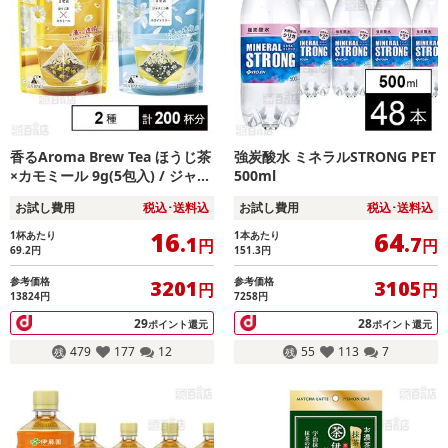
香るAroma Brew Tea ほうじ茶
強炭酸水 ミネラルSTRONG PET
×カモミール 9g(5包入) / ジャス
500ml
ミン茶×ホワイトリリー 9g(5包
お試し費用
税込･送料込
お試し費用
税込･送料込
入)
16
64
1杯あたり
1本あたり
.1
.7
円
円
69.2
円
151.3
円
参考価格
参考価格
3201
3105
円
円
13824円
7258円
29
28
ポイント還元
ポイント還元
479
177
12
55
113
7