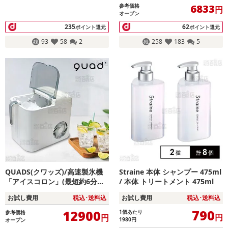
参考価格
6833
円
オープン
235
62
ポイント還元
ポイント還元
93
58
2
258
183
5
QUADS(クワッズ)/高速製氷機
Straine 本体 シャンプー 475ml
「アイスコロン」(最短約6分の
/ 本体 トリートメント 475ml
高速製氷/大容量タンク搭載/タ
お試し費用
税込･送料込
お試し費用
税込･送料込
ッチパネル簡単操作/自動クリー
ン機能)/QS547WH
790
12900
1個あたり
参考価格
円
円
1980
円
オープン