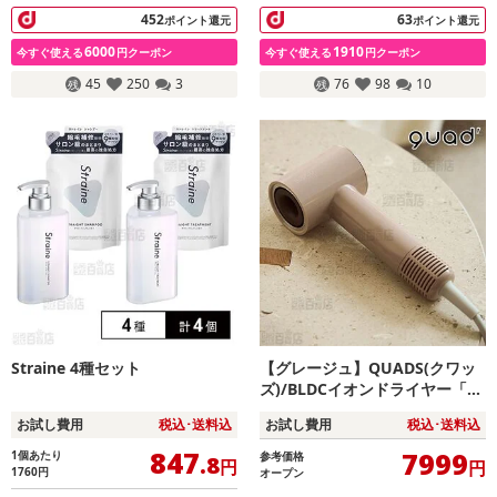
452
63
ポイント還元
ポイント還元
6000
1910
今すぐ使える
円クーポン
今すぐ使える
円クーポン
45
250
3
76
98
10
Straine 4種セット
【グレージュ】QUADS(クワッ
ズ)/BLDCイオンドライヤー「ビ
サラ ミニ」(風量3・温度4段階
お試し費用
税込･送料込
お試し費用
税込･送料込
切替/専用ノズル付き)/BSR005G
B
847
7999
1個あたり
参考価格
.8
円
円
1760
円
オープン