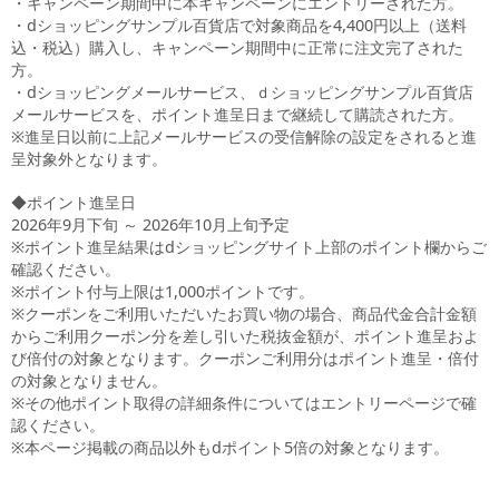
・キャンペーン期間中に本キャンペーンにエントリーされた方。
・dショッピングサンプル百貨店で対象商品を4,400円以上（送料
込・税込）購入し、キャンペーン期間中に正常に注文完了された
方。
・dショッピングメールサービス、ｄショッピングサンプル百貨店
メールサービスを、ポイント進呈日まで継続して購読された方。
※進呈日以前に上記メールサービスの受信解除の設定をされると進
呈対象外となります。
◆ポイント進呈日
2026年9月下旬 ～ 2026年10月上旬予定
※ポイント進呈結果はdショッピングサイト上部のポイント欄からご
確認ください。
※ポイント付与上限は1,000ポイントです。
※クーポンをご利用いただいたお買い物の場合、商品代金合計金額
からご利用クーポン分を差し引いた税抜金額が、ポイント進呈およ
び倍付の対象となります。クーポンご利用分はポイント進呈・倍付
の対象となりません。
※その他ポイント取得の詳細条件についてはエントリーページで確
認ください。
※本ページ掲載の商品以外もdポイント5倍の対象となります。