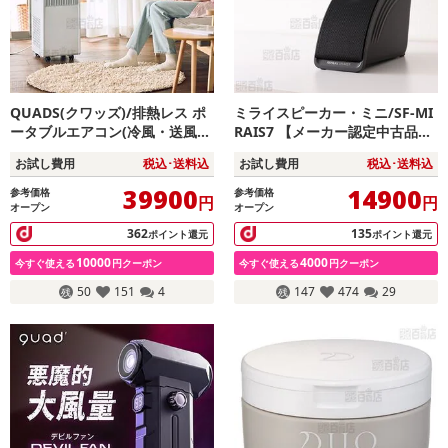
QUADS(クワッズ)/排熱レス ポ
ミライスピーカー・ミニ/SF-MI
ータブルエアコン(冷風・送風・
RAIS7 【メーカー認定中古品
除湿モード搭載/キャスター付/
(保証期間あり：お求め日より1
お試し費用
税込･送料込
お試し費用
税込･送料込
工事不要)/QS671WH
年間)】
39900
14900
参考価格
参考価格
円
円
オープン
オープン
362
135
ポイント還元
ポイント還元
10000
4000
今すぐ使える
円クーポン
今すぐ使える
円クーポン
50
151
4
147
474
29