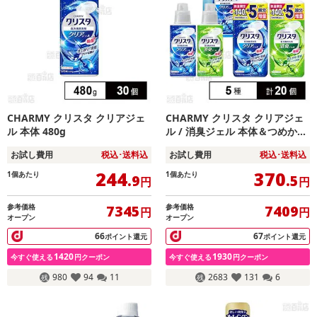
CHARMY クリスタ クリアジェ
CHARMY クリスタ クリアジェ
ル 本体 480g
ル / 消臭ジェル 本体＆つめかえ
用セット
お試し費用
税込･送料込
お試し費用
税込･送料込
244
370
1個あたり
1個あたり
.9
.5
円
円
参考価格
参考価格
7345
7409
円
円
オープン
オープン
66
67
ポイント還元
ポイント還元
1420
1930
今すぐ使える
円クーポン
今すぐ使える
円クーポン
980
94
11
2683
131
6