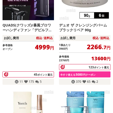
QUADS(クワッズ)/暴風ブロワ
デュオ ザ クレンジングバーム
ーハンディファン「デビルファ
ブラックリペア 90g
ン」(100段階+デビルモード/2
お試し費用
税込･送料込
お試し費用
税込･送料込
種アタッチメント付/LEDライト
搭載/タイプC充電対応)/QS691B
2266
4999
1個あたり
参考価格
.7
円
円
K
3960
円
オープン
参考価格
13600
円
23760円
123
ポイント還元
45
5080
ポイント還元
今すぐ使える
円クーポン
11
175
5
370
65
2