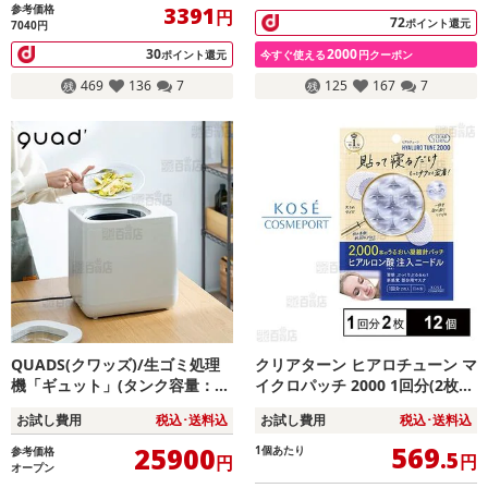
参考価格
3391
円
72
ポイント還元
7040円
30
2000
ポイント還元
今すぐ使える
円クーポン
469
136
7
125
167
7
QUADS(クワッズ)/生ゴミ処理
クリアターン ヒアロチューン マ
機「ギュット」(タンク容量：4
イクロパッチ 2000 1回分(2枚
L/活性炭カートリッジ付属)/QS
入)
お試し費用
税込･送料込
お試し費用
税込･送料込
661WH
569
25900
1個あたり
参考価格
.5
円
円
オープン