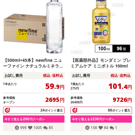
【500ml×45本】newfine ニュ
【医薬部外品】モンダミン プレ
ーファイン ナチュラルミネラル
ミアムケア ミニボトル 100ml
ウォーター ラベルレス
お試し費用
税込･送料込
お試し費用
税込･送料込
59
101
1本あたり
1個あたり
.9
.4
円
円
275
円
参考価格
参考価格
2695
9726
円
円
オープン
26400円
24
88
ポイント還元
ポイント還元
200
2230
今すぐ使える
円クーポン
今すぐ使える
円クーポン
999
1005
85
158
84
1