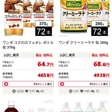
ワンダ コクのカフェオレ ボトル
ワンダ クリーミーラテ 缶 280g
缶 370g
お試し費用
税込･送料込
お試し費用
税込･送料込
64
68
1本あたり
1本あたり
.7
.6
円
円
248.5
円
178.2
円
参考価格
参考価格
4658
4938
円
円
17885円
12830円
43
45
ポイント還元
ポイント還元
2220
575
60
121
145
15