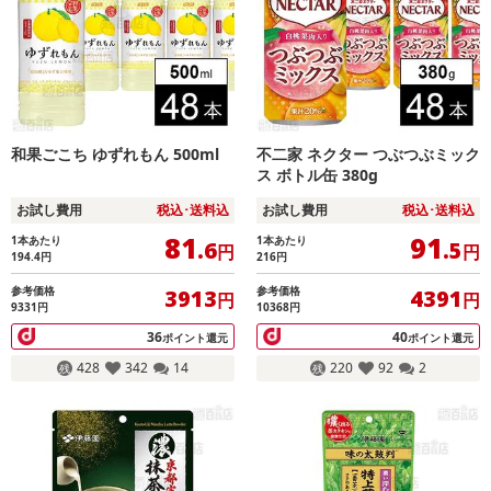
和果ごこち ゆずれもん 500ml
不二家 ネクター つぶつぶミック
ス ボトル缶 380g
お試し費用
税込･送料込
お試し費用
税込･送料込
81
91
1本あたり
1本あたり
.6
.5
円
円
194.4
円
216
円
参考価格
参考価格
3913
4391
円
円
9331円
10368円
36
40
ポイント還元
ポイント還元
428
342
14
220
92
2