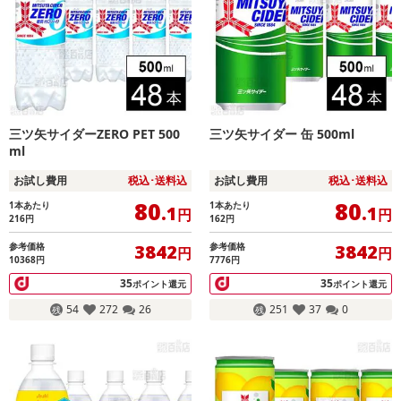
三ツ矢サイダーZERO PET 500
三ツ矢サイダー 缶 500ml
ml
お試し費用
税込･送料込
お試し費用
税込･送料込
80
80
1本あたり
1本あたり
.1
.1
円
円
216
円
162
円
参考価格
参考価格
3842
3842
円
円
10368円
7776円
35
35
ポイント還元
ポイント還元
54
272
26
251
37
0