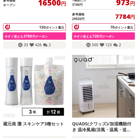
973
16500
1個あたり
参考価格
円
円
3740
円
オープン
参考価格
7784
円
29920円
150
70
ポイント還元
ポイント還元
3700
720
今すぐ使える
円クーポン
今すぐ使える
円クーポン
33
426
2
500
123
2
蔵元発 灘 スキンケア3種セット
QUADS(クワッズ)/加湿機能付
き 温冷風扇(涼風・温風・送
風・加湿モード/リモコン・保冷