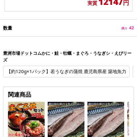
12147
円
実質
数量
42
残り
豊洲市場ドットコムかに・鮭・牡蠣・まぐろ・うなぎシ・えびリー
ズ
【約120g×1パック】若うなぎの蒲焼 鹿児島県産 築地魚力
関連商品