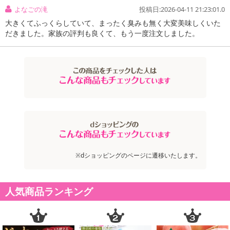
よなごの滝
投稿日:2026-04-11 21:23:01.0
ふわりと柔らかく身厚。うなぎの香りと旨味、タレの味わいがあい
大きくてふっくらしていて、まったく臭みも無く大変美味しくいた
まって、うな丼にすればお米が止まらない美味しさです。
だきました。家族の評判も良くて、もう一度注文しました。
国産の特大うなぎ蒲焼を5尾セットでお届けします！（1尾あたり約
160g／約2人前）
2025年度のうなぎ業界は、久しぶりの【稚魚（シラスウナギ）豊
漁】により養殖池が満杯に。今後は多くのうなぎが市場に出回る見
込みで、相場も下がってきています。
この好機に「特大うなぎ蒲焼」を買い付けました！
飲食店や惣菜専門店のバックヤード向けのシンプルなパッケージの
ため、ギフトには不向きですが、ご自宅用にはぴったりです。
※dショッピングのページに遷移いたします。
宮崎県で養殖されたうなぎを、業界で知らぬ者のいない鹿児島県志
布志の「山田水産」が蒲焼に加工。
人気商品ランキング
炭火とガス火を組み合わせて香ばしく白焼きにし、さらに長時間蒸
してから、タレを4度付け焼き。箸でほろりと切れるほど柔らかく、
旨味が高い江戸前風の蒲焼です。