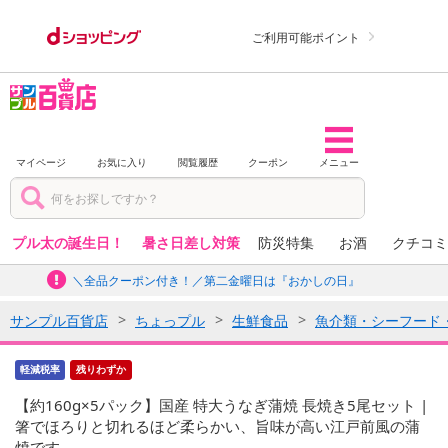
ご利用可能ポイント
マイページ
お気に入り
閲覧履歴
クーポン
メニュー
プル太の誕生日！
暑さ日差し対策
防災特集
お酒
クチコミ
＼全品クーポン付き！／第二金曜日は『おかしの日』
サンプル百貨店
ちょっプル
生鮮食品
魚介類・シーフード
軽減税率
残りわずか
【約160g×5パック】国産 特大うなぎ蒲焼 長焼き5尾セット |
箸でほろりと切れるほど柔らかい、旨味が高い江戸前風の蒲
焼です