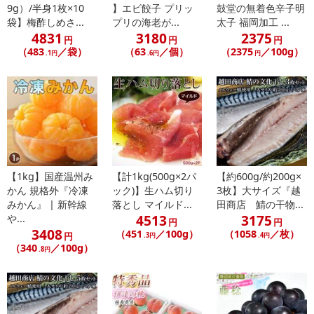
・原材料/材質/素材：
9g）/半身1枚×10
】エビ餃子 プリッ
鼓堂の無着色辛子明
うなぎ(宮崎県)、しょうゆ(大豆·小麦を含む)、砂糖、みりん、水あ
袋】梅酢しめさ...
プリの海老が...
太子 福岡加工 ...
4831
3180
2375
め、発酵調味料／カラメル色素、増粘剤(加工でん粉、増粘多糖類)
円
円
円
（483
／袋）
（63
／個）
（2375
／100g）
蒲焼のたれ：たれ（しょうゆ（小麦・大豆を含む）、砂糖、水あ
.1円
.6円
円
め、みりん、発酵調味料、澱粉、うなぎエキス）、添付（さんしょ
う）
【加工地】鹿児島県
・アレルギー表示：小麦、大豆
・お召し上がり方：
レンジ：鰻をパックから取り出し皿に乗せ、ラップをします。60
0wだと1分程度、500wだと1分10~20秒を目安に加熱をします。
【1kg】国産温州み
【計1kg(500g×2パ
【約600g/約200g×
トースター・グリル：皮目を上にして香ばしく焼き、仕上げにひ
かん 規格外『冷凍
ック)】生ハム切り
3枚】大サイズ『越
っくり返して身を温めます。
みかん』 | 新幹線
落とし マイルド...
田商店 鯖の干物...
※解凍した状態で加熱してください。冷凍状態でレンジやトース
4513
3175
や...
円
円
ターに入れると、加熱ムラが生じる可能性がございます。
3408
（451
／100g）
（1058
／枚）
円
.3円
.4円
（340
／100g）
.8円
注意事項
【賞味・消費期限のある商品について】