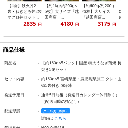
【4食】鉄火丼2
【約1kg/約200g×
【約600g/約200g
【 
袋・ねぎとろ丼2袋
5枚】大サイズ『越
×3枚】大サイズ
09g
マグロ丼セット...
田商店 ...
『越田商店...
袋】梅
2835
4180
3175
円
円
円
商品仕様
商品名
【約160g×5パック】国産 特大うなぎ蒲焼 長
焼き5尾セット
セット内容
約160g×5 宮崎県産・鹿児島県加工 タレ・山
椒5袋付き ※冷凍
発送予定日
通常5日前後（発送日カレンダー休日除く）
（配送日時の指定可）
配送形態
クール便（冷凍）
詳細は
こちら
管理番号
N02-043416