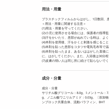
用法・用量
プラスチックフィルムからはがし、1日数回、
＜用法・用量に関連する注意＞
(1)用法・用量を守ってください。
(2)小児に使用させる場合には、保護者の指導
(3)汗をかいたり、患部がぬれている時は、よ
(4)本剤を使用後、汗をかくと刺激を感じるこ
(5)本剤を貼った患部をコタツや電気毛布等で
(6)本剤を貼ったまま、あるいははがした直後
に、はがしてください。 また、入浴後は30分
(7)皮膚の弱い人は同じ所に続けて貼らないで
成分・分量
成分・分量
サリチル酸グリコール：8.0g、l-メントール：7
g、ノニル酸ワニリルアミド：0.03g、〔添
ンブロック共重合体、流動パラフィン、BHT