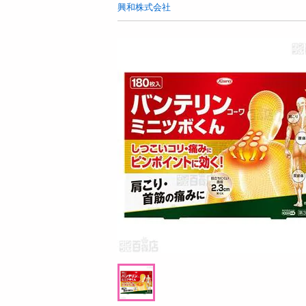
お酒
興和株式会社
洗剤
キッチン・日用品
ヘアケア・ボディケア
ビューティーケア
健康・ダイエット・サプリメント
医薬品・医薬部外品
インテリア・家具・収納・寝具
08月09日08時00分 ～
08月08日2
ファッション
ちょっプル
ちょっプル
0
33
1
家電
【計650g/65g×10個】十勝アイスおはぎ
【ブラック/28.0c
ベビー・キッズ・マタニティ
軽量 EVA 厚底 クッシ
ペット用品
提供数 489
資格・学習
お試し費用
4,650
円
掲載予告