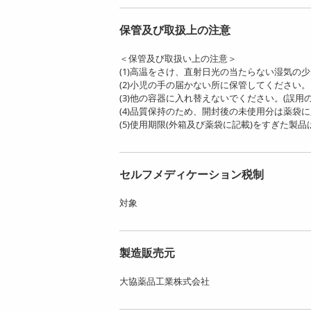
保管及び取扱上の注意
＜保管及び取扱い上の注意＞
(1)高温をさけ、直射日光の当たらない湿気の
(2)小児の手の届かない所に保管してください。
(3)他の容器に入れ替えないでください。 (誤
(4)品質保持のため、開封後の未使用分は薬袋
(5)使用期限(外箱及び薬袋に記載)をすぎた製
セルフメディケーション税制
対象
製造販売元
大協薬品工業株式会社