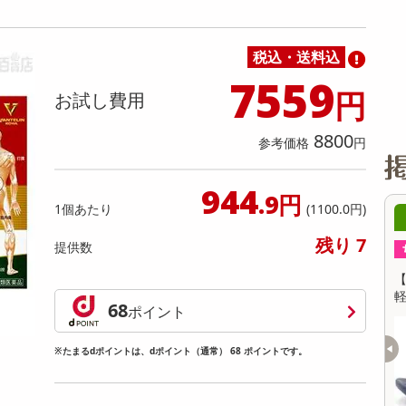
缶詰・瓶詰・ジャム・はちみつ
ミールキット
チョコレート
トクホ
果実酒・梅酒
住居用洗剤
日用品
スポーツサプリメント・ドリンク
チェア・ソファ
財布・小物
パソコン・プリンター・パソコン周辺機器
家具・寝具
料理の素
ナッツ・ドライフルーツ
栄養ドリンク・エナジードリンク
チューハイ・カクテル
洗剤ギフト
ヘルスケア・衛生用品
健康グッズ
インテリア雑貨
時計
記録メディア・メモリーカード
マタニティ
税込・送料込
乾物・海苔・粉物
ゼリー・プリン
お茶・紅茶（茶葉）
ノンアルコール飲料
その他 洗剤
キッチン雑貨・食器・消耗品
アウトドア・イベント用品・DIY・工具
アクセサリー
その他 ベビー・キッズ・マタニティ
スマートフォン・携帯電話・タブレットアクセ
リー
7559
円
カレー・シチュー
和菓子
コーヒー(豆・インスタント）
ビール・ワイン・お酒ギフト
調理器具・鍋・包丁
その他 インテリア・家具
ファッション雑貨
電池
お試し費用
電球・蛍光灯・照明
8800
参考価格
円
AV機器
その他 家電
944
.9円
1個あたり
(1100.0円)
1時00分 ～
08月08日21時00分 ～
残り 7
提供数
ちょっプル
0
0
0
0
m】リカバリーサンダル
【ホワイト/26.0cm】リカバリーサンダル
【
ョン 男女兼用 XLS155
軽量 EVA 厚底 クッション 男女兼用 XLS155
軽
68
ポイント
提供数 10
提供数 10
※たまるdポイントは、dポイント（通常） 68 ポイントです。
お試し費用
お試し費用
3,980
3,980
円
円