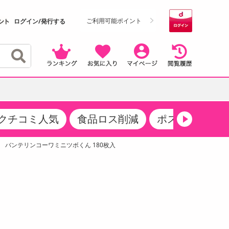
ご利用可能ポイント
ログイン/発行する
クチコミ人気
食品ロス削減
ポストにお届け
クーポン
・サプリメント
品
・収納・寝具
マタニティ
ケア
商品限定クーポン
】 バンテリンコーワミニツボくん 180枚入
食品ギフト
おつまみ
ココア・チョコレート飲料
その他 アルコール飲料
弁当箱・水筒・弁当グッズ
下着・ルームウェア
その他 食品
製菓・製パン材料
飲料ギフト
生活雑貨
メンズ
その他 お菓子・スイーツ
その他 飲料
スポーツ・アウトドア用品
ベビー・キッズ
介護用品
レッグウェア