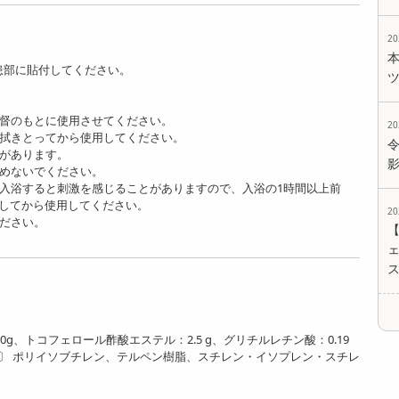
2
患部に貼付してください。
監督のもとに使用させてください。
2
く拭きとってから使用して ください。
とがあります。
温めないでください。
に入浴すると刺激を感じることがありますので、入浴の1時間以上前
程してから使用してください。
2
ください。
ェ
.0g、トコフェロール酢酸エステル：2.5 g、グリチルレチン酸：0.19
加物〕 ポリイソブチレン、テルペン樹脂、スチレン・イソプレン・スチレ