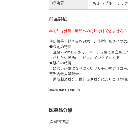
提供元
ちょっプルドラッ
商品詳細
本商品は沖縄・離島へのお届けはできませんの
使い勝手と効き目を追求した小型円形タイプの
◆製剤の特長
・直径2.3cmと小さく、ベージュ色で目立ちに
・貼りたい箇所に、ピンポイントで貼れる
◆処方の特長
・においが気になりにくいサリチル酸グリコール
基準内最大量配合※
・局所刺激成分、血行促進成分によりコリや痛
原産国(最終加工地):
日本
医薬品分類
第3類医薬品