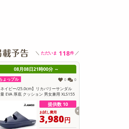
その他 キッチン・日用品
その他 ファッション
サ
118
＼
／
ただいま
件
08月08日21時00分 ～
08月08日21時0
ちょっプル
ちょっプル
0
0
ネイビー/25.0cm】リカバリーサンダル
【グレー/24.0cm】リカ
量 EVA 厚底 クッション 男女兼用 XLS155
量 EVA 厚底 クッション 男女
提供数 10
お試し費用
お
3,980
3
円