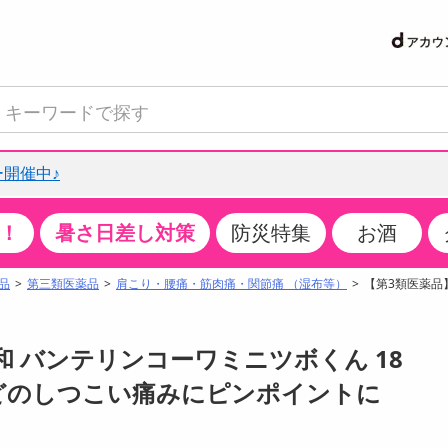
開催中♪
！
暑さ日差し対策
防災特集
お酒
て見る
特設コーナー
食品・調味料
生鮮食品
お菓子
アイス・スイーツ
飲料
お酒
洗剤
キッチン・日用品
健康・ダイエット
医薬品・医薬部外
インテリア・家具
ファッション
家電
ベビー・キッズ・
ペット用品
加工食品
ヘアケア・ボディ
ビューティーケア
特集一覧
品
第三類医薬品
肩こり・腰痛・筋肉痛・関節痛 （湿布等）
【第3類医薬品
クチコミで選ばれた人気商品
米・雑穀
肉・肉加工品
スナック菓子
アイスクリーム・シャーベット
水・ミネラルウォーター・炭酸水
ビール・発泡酒・新ジャンル
キッチン・台所用洗剤
掃除用具
健康食品・飲料
第二類医薬品
収納用品
トップス
生活家電
ベビーおむつ・トイレ用品
犬用品
カップ麺・乾麺・パスタ
ヘアケア・スタイリング
スキンケア・基礎化粧品
パン・シリアル・コーンフレーク
魚介類・シーフード・水産加工品
クッキー・クラッカー
ケーキ・スイーツ
お茶・紅茶（ソフトドリンク）
ワイン
洗濯用洗剤・柔軟剤・漂白剤
洗濯用品
ダイエット
指定第二類医薬品
寝具・布団
ボトムス
キッチン家電
授乳グッズ
猫用品
インスタント・レトルト・冷凍食品・惣菜
ボディケア
ベースメイク・メイクアップ・ネイル
興和 バンテリンコーワミニツボくん 18
サンプリング
チーズ・ヨーグルト・乳製品・卵
フルーツ・果物・果物加工品
キャンディ・ガム・タブレット
お菓子・スイーツギフト
コーヒー（ソフトドリンク）
日本酒・焼酎
バス・お風呂用洗剤
トイレ・バス用品
サプリメント
第三類医薬品
マット・カーペット・クッション
シューズ
冷房・暖房器具・空調
食事グッズ
その他 ペット用品
ナチュラル・オーガニックコスメ
などのしつこい痛みにピンポイントに
抽選サンプル
調味料・ドレッシング・油
野菜・きのこ
せんべい・米菓
果実・野菜・清涼・乳飲料
洋酒・リキュール
トイレ用洗剤
タオル
美容サプリメント・ドリンク
医薬部外品
テーブル・デスク・カウンター
バッグ
美容・健康家電
ベビー用品・雑貨
香水・アロマ