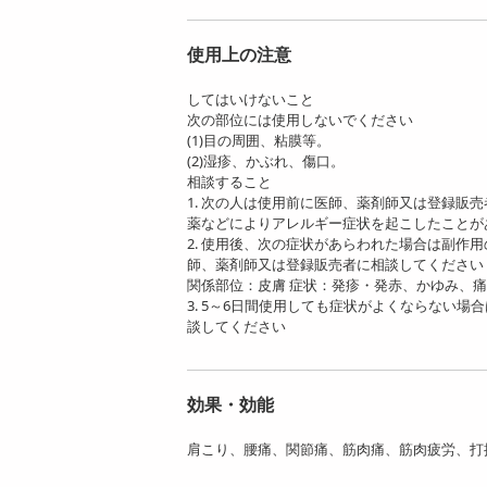
使用上の注意
してはいけないこと
次の部位には使用しないでください
(1)目の周囲、粘膜等。
(2)湿疹、かぶれ、傷口。
相談すること
1. 次の人は使用前に医師、薬剤師又は登録販
薬などによりアレルギー症状を起こしたことが
2. 使用後、次の症状があらわれた場合は副作
師、薬剤師又は 登録販売者に相談してください
関係部位：皮膚 症状：発疹・発赤、かゆみ、
3. 5～6日間使用しても症状がよくならない
談してください
効果・効能
肩こり、腰痛、関節痛、筋肉痛、筋肉疲労、打撲