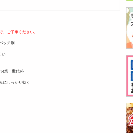
グ
で、ご了承ください。
パッチ剤
くい
(第一世代)を
みにしっかり効く