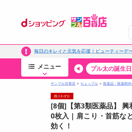
毎日のキレイと元気を応援！ビューティーデー
メニュー
ちょっプルカテゴリ
キッチン・日用品
食品
プル太の誕生日
すべ
食品・調味料
サンプル百貨店
ちょっプル
医薬品・医薬部外
生鮮食品
残りわずか
加工食品
[8個]【第3類医薬品】 
お菓子
0枚入 | 肩こり・首筋
アイス・スイーツ
効く！
飲料