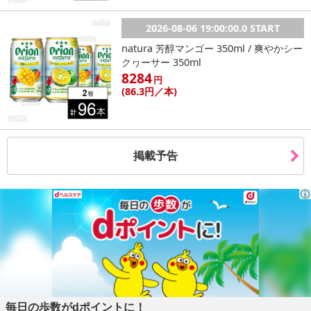
2026-08-06 19:00:00.0 START
natura 芳醇マンゴー 350ml / 爽やかシー
クヮーサー 350ml
8284
円
(86
.3円
／本)
掲載予告
毎日の歩数がdポイントに！