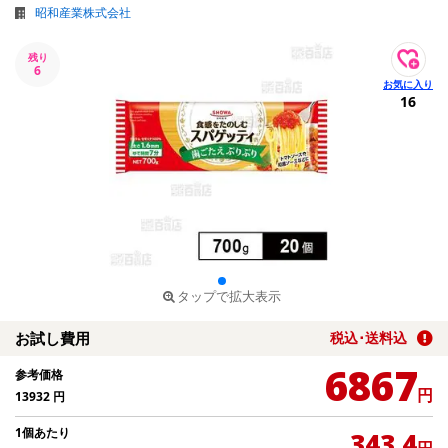
昭和産業株式会社
残り
6
16
タップで拡大表示
お試し費用
税込･送料込
6867
参考価格
円
13932
円
1個あたり
343.4
円