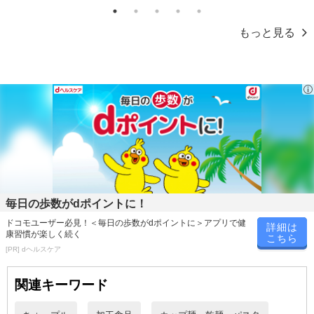
また、お届け日時のご指定は、お受けできません。宅配業者からの
1
2
3
4
5
不在票にてご対応ください。
もっと見る
※発送予定日は前後する場合がございます。また商品によって発送
日が異なります。
※dショッピングサンプル百貨店よりお届けする商品は、ご利用いた
だいた後のご感想をいただくことを目的としており、転売等は固く
禁じます。
転売等、目的以外での利用が確認された場合は、サービス利用を停
止させていただきます。
発送日カレンダー
毎日の歩数がdポイントに！
ドコモユーザー必見！＜毎日の歩数がdポイントに＞アプリで健
詳細は
康習慣が楽しく続く
こちら
[PR] dヘルスケア
関連キーワード