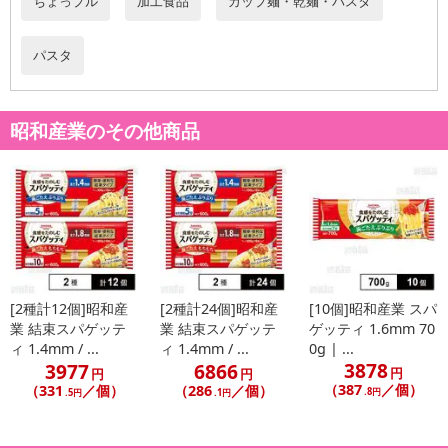
ちょっプル
加工食品
カップ麺・乾麺・パスタ
休業日
パスタ
■
その他共通および商品カテゴリー別注意事項（※必ずご確認くだ
さい）
昭和産業のその他商品
こちらの情報は
2026-07-09 14:13:35.0
での情報となります。
[2種計12個]昭和産
[2種計24個]昭和産
[10個]昭和産業 スパ
業 結束スパゲッテ
業 結束スパゲッテ
ゲッティ 1.6mm 70
ィ 1.4mm / ...
ィ 1.4mm / ...
0g | ...
3878
3977
6866
円
円
円
（387
／個）
（331
／個）
（286
／個）
.8円
.5円
.1円