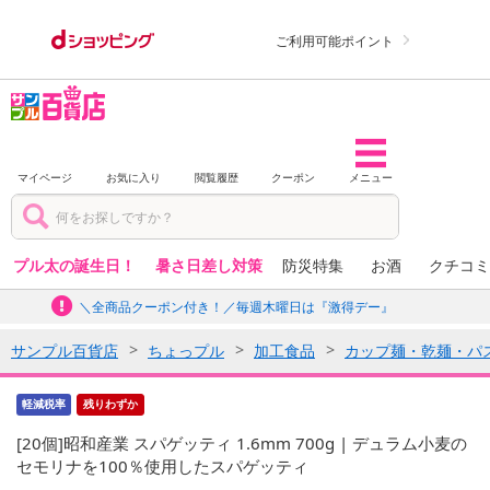
ご利用可能ポイント
マイページ
お気に入り
閲覧履歴
クーポン
メニュー
プル太の誕生日！
暑さ日差し対策
防災特集
お酒
クチコミ
＼全商品クーポン付き！／毎週木曜日は『激得デー』
サンプル百貨店
ちょっプル
加工食品
カップ麺・乾麺・パ
軽減税率
残りわずか
[20個]昭和産業 スパゲッティ 1.6mm 700g | デュラム小麦の
セモリナを100％使用したスパゲッティ