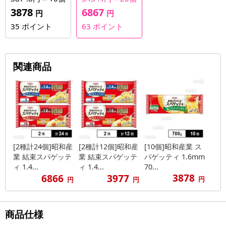
3878
6867
円
円
35
ポイント
63
ポイント
関連商品
[2種計24個]昭和産
[2種計12個]昭和産
[10個]昭和産業 ス
業 結束スパゲッテ
業 結束スパゲッテ
パゲッティ 1.6mm
ィ 1.4...
ィ 1.4...
70...
3878
6866
3977
円
円
円
商品仕様