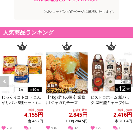
の掲載画像や画像内のバーコードなど、お届け商品と多少異なる場
合がございます。
※dショッピングのページに遷移いたします。
また、[新たな加工食品の原料原産地表示制度]の経過措置期間の終
了により、商品詳細内に記載の原産国・原材料の表記が旧表記の場
人気商品ランキング
合がございます。
あらかじめご了承いただいた上でお申込みください。なお、本理由
によるお申込み後のキャンセル・返品交換は対応いたしかねます。
【お支払いについて】
※送料はお試し費用に含まれております。
※お支払い方法は、電話料金合算払い、クレジットカード、dポイン
トの利用となります。
Previous
Next
じっくりコトコト こん
【1kg (約160個)】業務
ビストロホーム 紙パッ
【発送・お届け・商品について】
がりパン 3種セット ( 濃
用 ジャガ丸チーズ
ク 屋根型キャップ付容
※お申込み頂きました商品の同梱、お届けの日時指定はいたしかね
厚コーンポタージュ /
器 1000mlトマトポター
お試し費用
お試し費用
お試し費用
ます。
濃厚か...
ジュ /...
4,155円
2,845円
2,416円
※会員様のご都合でお受取りいただけない場合、商品の再発送や返
1食 46.2円
100g 284.5円
1本 201.4円
金はいたしかねます。
208
1
936
32
129
1