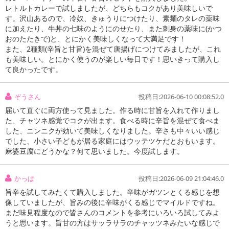
レトルトカレーで試しましたが、どちらもコクがあり美味しいで
す。沢山あるので、冷奴、きゅうりにつけたり、素麺のタレの薬味
に加えたり、牛丼の七味のようにのせたり、また刺身の薬味に(かつ
おのたたきで)と、とにかく美味しくなって大満足です！
また、2種類(辛旨と甘旨)を混ぜて唐揚げにつけてみましたが、これ
も美味しい。とにかく使うのが楽しい毎日です！思いきって購入し
て良かったです。
ぞうさん
投稿日:2026-06-10 00:08:52.0
届いて直ぐに両方使って見ました。作る時に甘旨を入れて作りまし
た、チャツネ感覚でコクが出ます。食べる時に辛旨を混ぜて食べま
した、ニンニクが効いて美味しくなりました。辛さも中々いい感じ
でした、小さい子どもが居る家庭にはウッテツケだとおもいます。
麻婆豆腐にどうかな？何て思いました。今度試します。
かっぱ
投稿日:2026-06-09 21:04:46.0
旨辛を試してみたくて購入しました。辛味がガツンとくる感じを想
像していましたが、旨みの後に辛味がくる感じでマイルドですね。
【カレーパートナー 甘旨ペースト】
まだ味見程度なので皆さんのコメントを参考にいろいろ試してみよ
うと思います。旨甘の方はサッラサラのチャッツネみたいな感じで