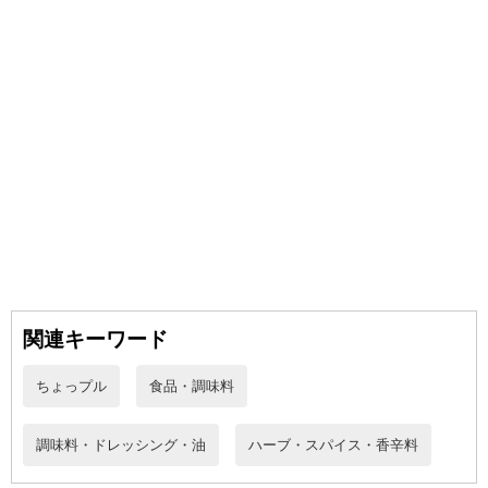
【お支払いについて】
※送料はお試し費用に含まれております。
※お支払い方法は、電話料金合算払い、クレジットカード、dポイン
トの利用となります。
【発送・お届け・商品について】
※お申込み頂きました商品の同梱、お届けの日時指定はいたしかね
ます。
※会員様のご都合でお受取りいただけない場合、商品の再発送や返
金はいたしかねます。
また、お届け日時のご指定は、お受けできません。宅配業者からの
不在票にてご対応ください。
※発送予定日は前後する場合がございます。また商品によって発送
関連キーワード
日が異なります。
※dショッピングサンプル百貨店よりお届けする商品は、ご利用いた
ちょっプル
食品・調味料
だいた後のご感想をいただくことを目的としており、転売等は固く
禁じます。
調味料・ドレッシング・油
ハーブ・スパイス・香辛料
転売等、目的以外での利用が確認された場合は、サービス利用を停
止させていただきます。