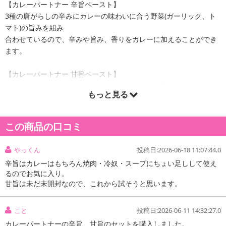
【カレーパートナー 辛旨ペースト】
3種の唐がらしの辛みにカレーの味わいに合う野菜(ガーリック、ト
マト)の旨みを組み
合わせているので、辛みや旨み、香りをカレーに加えることができ
ます。
【カレーパートナー 甘旨ペースト】
りんごとハチミツの甘みと、マンゴーチャツネの甘みと旨みを組み
もっと見る
合わせているので、甘
みや旨み、香りをカレーに加えることができます。
この商品の口コミ
原産国(最終加工地):
日本
やっくん
投稿日:2026-06-18 11:07:44.0
辛旨はカレーはもちろん焼肉・冷奴・スープにちょい足しして使え
【カレーパートナー 辛旨ペースト】
るのでお気に入り。
甘旨は未だ未開封なので、これから試そうと思います。
こと
投稿日:2026-06-11 14:32:27.0
カレーパートナーの辛旨、甘旨のセットを購入しました。