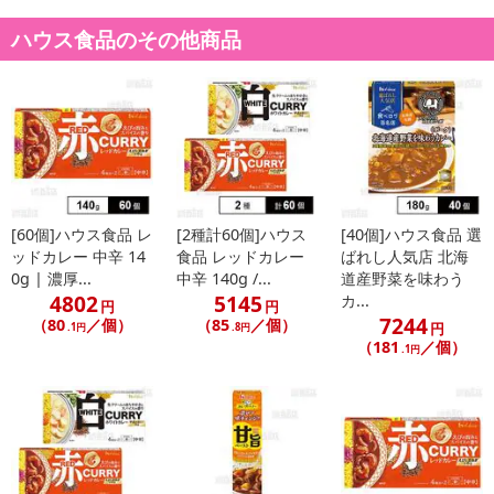
ハウス食品のその他商品
発送日カレンダー
[60個]ハウス食品 レ
[2種計60個]ハウス
[40個]ハウス食品 選
ッドカレー 中辛 14
食品 レッドカレー
ばれし人気店 北海
0g | 濃厚...
中辛 140g /...
道産野菜を味わう
休業日
4802
5145
カ...
円
円
7244
（80
／個）
（85
／個）
円
.1円
.8円
（181
／個）
.1円
■
その他共通および商品カテゴリー別注意事項（※必ずご確認くだ
さい）
こちらの情報は
2026-07-09 14:13:35.0
での情報となります。