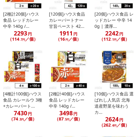
[2種計20個]ハウス
[120個]ハウス食品
[20個]ハウス食品 レ
食品 レッドカレー
カレーパートナー
ッドカレー 中辛 14
中辛 140g /...
甘旨ペースト 42...
0g | 濃厚...
2293
1911
2242
円
円
円
（114
／個）
（16
／個）
（112
／個）
.7円
円
.1円
[4種計100個]ハウス
[2種計40個]ハウス
[10個]ハウス食品 選
食品 カレールウ 3種
食品 レッドカレー
ばれし人気店 北海
+カレーパート...
中辛 140g /...
道産野菜を味わう
7430
3498
カ...
円
円
2624
（74
／個）
（87
／個）
円
.3円
.5円
（262
／個）
.4円