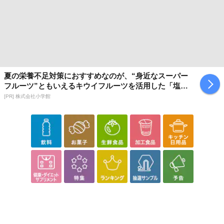
夏の栄養不足対策におすすめなのが、“身近なスーパー
フルーツ”ともいえるキウイフルーツを活用した「塩キ
ウイ」
[PR] 株式会社小学館