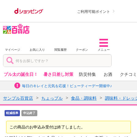
ご利用可能ポイント
マイページ
お気に入り
閲覧履歴
クーポン
メニュー
プル太の誕生日！
暑さ日差し対策
防災特集
お酒
クチコミ
毎日のキレイと元気を応援！ビューティーデー開催中♪
サンプル百貨店
ちょっプル
食品・調味料
調味料・ドレッ
軽減税率
申込終了
この商品のお申込み受付は終了しました。