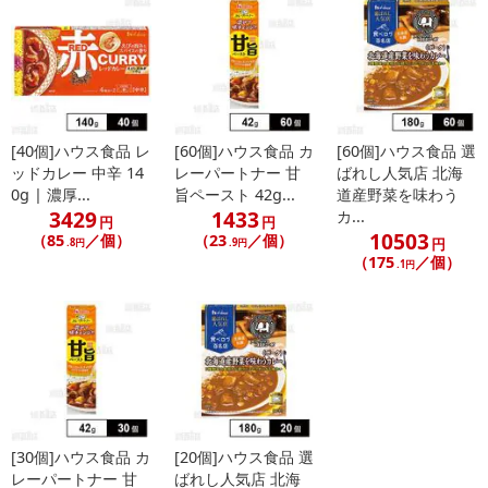
[40個]ハウス食品 レ
[60個]ハウス食品 カ
[60個]ハウス食品 選
ッドカレー 中辛 14
レーパートナー 甘
ばれし人気店 北海
0g | 濃厚...
旨ペースト 42g...
道産野菜を味わう
3429
1433
カ...
円
円
10503
（85
／個）
（23
／個）
円
.8円
.9円
（175
／個）
.1円
[30個]ハウス食品 カ
[20個]ハウス食品 選
レーパートナー 甘
ばれし人気店 北海