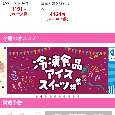
旨ペースト 42g...
道産野菜を味わう
1191
カ...
円
4164
（39
／個）
円
.7円
（208
／個）
.2円
今週のオススメ
掲載予告