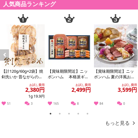
人気商品ランキング
注意事項
お申込みの際は 「商品情報」に記載されている「注意事項」を
必ずご確認ください。
【キャンセルについて】
※お申込み後のキャンセルはお受けできません。
記載されている内容を必ずご確認いただき、お届けする商品セット
Previous
Next
にご納得いただきましたうえでお申し込みください。
【計120g/60g×2袋】焼
【賞味期限間近】ニッ
【賞味期限間近】ニッ
※パッケージ変更や商品リニューアル(成分など含む)等により、参考
剣先いか 昔ながらのお
ポンハム 本格派ギフ
ポンハム 夏の洋風おつ
の掲載画像や画像内のバーコードなど、お届け商品と多少異なる場
つまみ珍味 イカ好きに
ト(NH-319)
まみ4点セット
お試し費用
お試し費用
お試し費用
はたま...
合がございます。
2,380円
2,499円
3,599円
また、[新たな加工食品の原料原産地表示制度]の経過措置期間の終
1g 19.9円
了により、商品詳細内に記載の原産国・原材料の表記が旧表記の場
51
3
165
8
84
0
合がございます。
1
2
3
4
5
あらかじめご了承いただいた上でお申込みください。なお、本理由
もっと見る
によるお申込み後のキャンセル・返品交換は対応いたしかねます。