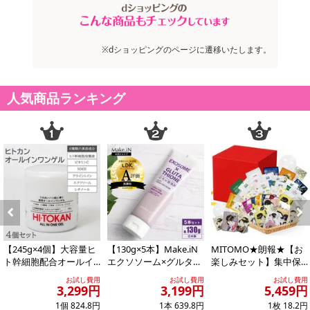
※dショッピングのページに遷移いたします。
人気商品ランキング
Previous
Next
【245g×4個】大容量ヒ
【130g×5本】Make.iN
MITOMO★朗報★【お
ト幹細胞配合オールイ
エクソソーム×グルタチ
楽しみセット】集中保
ンワンゲル
オン どろ×泡洗顔
湿マスクパック100枚増
お試し費用
お試し費用
お試し費用
量の300枚...
3,299円
3,199円
5,459円
1個 824.8円
1本 639.8円
1枚 18.2円