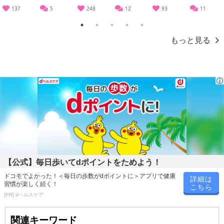
137
5
248
12
93
11
1
2
3
4
5
もっと見る
汗や皮脂に強く、メイクしたての美しさが長続きするメイクアイテ
【公式】毎日歩いてdポイントをためよう！
ムとして人気の「アートメイク」から、塗りたての綺麗なメイクを
ドコモでよかった！＜毎日の歩数がdポイントに＞アプリで健康
詳細は
習慣が楽しく続く！
長時間保たせるためのフェイスパウダーが登場。
こちら
[PR] dヘルスケア
原産国(最終加工地):
関連キーワード
日本