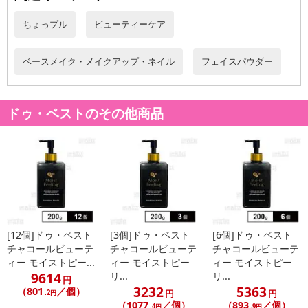
原材料:
ちょっプル
ビューティーケア
【成分】
タルク、マイカ、酸化チタン、ジメチコン、ステアリン酸Mg、ナイロン－12、シリカ、エチル
ヘキサン酸セチル、ハイドロゲンジメチコン、炭酸Ca、メトキシケイヒ酸エチルヘキシル、ヤ
ベースメイク・メイクアップ・ネイル
フェイスパウダー
シ油、1，2－ヘキサンジオール、イソステアリン酸グリセリズ、メチルパラベン、ステアリン
酸、水酸化Al、アルミナ、トコフェロール、アロエベラ葉エキス、スクワラン、水、シルク、
セラミドNG、ナイアシンアミド、リン酸アスコルビルMg、フェノキシエタノール、ヒアルロ
ドゥ・ベストのその他商品
ン酸Na、ヒアルロン酸ヒドロキシプロピルトリモニウム、酸化鉄
注意事項
お申込みの際は 「商品情報」に記載されている「注意事項」を
必ずご確認ください。
[12個]ドゥ・ベスト
[3個]ドゥ・ベスト
[6個]ドゥ・ベスト
【キャンセルについて】
チャコールビューテ
チャコールビューテ
チャコールビューテ
※お申込み後のキャンセルはお受けできません。
ィー モイストピー...
ィー モイストピー
ィー モイストピー
記載されている内容を必ずご確認いただき、お届けする商品セット
9614
リ...
リ...
円
にご納得いただきましたうえでお申し込みください。
3232
5363
（801
／個）
円
円
.2円
※パッケージ変更や商品リニューアル(成分など含む)等により、参考
（1077
／個）
（893
／個）
.4円
.9円