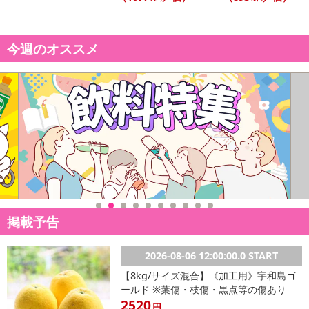
の掲載画像や画像内のバーコードなど、お届け商品と多少異なる場
合がございます。
また、[新たな加工食品の原料原産地表示制度]の経過措置期間の終
今週のオススメ
了により、商品詳細内に記載の原産国・原材料の表記が旧表記の場
合がございます。
あらかじめご了承いただいた上でお申込みください。なお、本理由
によるお申込み後のキャンセル・返品交換は対応いたしかねます。
【お支払いについて】
※送料はお試し費用に含まれております。
※お支払い方法は、電話料金合算払い、クレジットカード、dポイン
トの利用となります。
掲載予告
【発送・お届け・商品について】
※お申込み頂きました商品の同梱、お届けの日時指定はいたしかね
2026-08-06 12:00:00.0 START
ます。
【8kg/サイズ混合】《加工用》宇和島ゴ
※会員様のご都合でお受取りいただけない場合、商品の再発送や返
ールド ※葉傷・枝傷・黒点等の傷あり
金はいたしかねます。
2520
円
また、お届け日時のご指定は、お受けできません。宅配業者からの