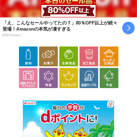
休業日
■
その他共通および商品カテゴリー別注意事項（※必ずご確認くだ
「え、こんなセールやってたの？」80％OFF以上が続々
さい）
登場！Amazonの本気が凄すぎる
[PR] Amazon
こちらの情報は
2026-07-09 14:13:35.0
での情報となります。