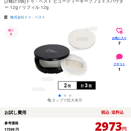
[2種計3個]ドゥ・ベスト ビューティーキープフェイスパウダ
ー 12g / リフィル 12g
株式会社ドゥ・ベスト
残り
0
7
1
タップで拡大表示
お試し費用
税込･送料込
2973
参考価格
円
17599
円