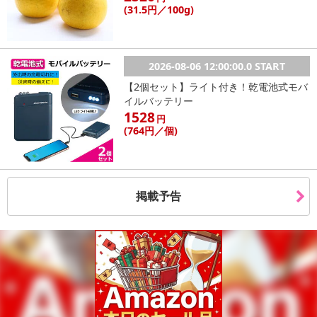
(31
.5円
／100g)
不在票にてご対応ください。
※発送予定日は前後する場合がございます。また商品によって発送
日が異なります。
※dショッピングサンプル百貨店よりお届けする商品は、ご利用いた
2026-08-06 12:00:00.0 START
だいた後のご感想をいただくことを目的としており、転売等は固く
【2個セット】ライト付き！乾電池式モバ
禁じます。
イルバッテリー
転売等、目的以外での利用が確認された場合は、サービス利用を停
1528
円
止させていただきます。
(764
円
／個)
発送日カレンダー
掲載予告