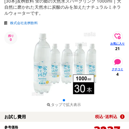
[30本]友桝飲料 蛍の郷の天然水スパークリング 1000ml | 大
自然に磨かれた天然水に炭酸のみを加えたナチュラルミネラ
ルウォーターです。
株式会社友桝飲料
残り
0
21
4
タップで拡大表示
お試し費用
税込･送料込
参考価格