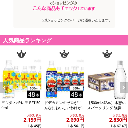
合がございます。
また、[新たな加工食品の原料原産地表示制度]の経過措置期間の終
了により、商品詳細内に記載の原産国・原材料の表記が旧表記の場
※dショッピングのページに遷移いたします。
合がございます。
あらかじめご了承いただいた上でお申込みください。なお、本理由
によるお申込み後のキャンセル・返品交換は対応いたしかねます。
人気商品ランキング
【お支払いについて】
※送料はお試し費用に含まれております。
※お支払い方法は、電話料金合算払い、クレジットカード、dポイン
トの利用となります。
【発送・お届け・商品について】
Previous
Next
※お申込み頂きました商品の同梱、お届けの日時指定はいたしかね
三ツ矢 ハチレモ PET 50
ドデカミンのゼロがこ
【500ml×42本】水想い
ます。
0ml
んなにおいしいわけが
スパークリング 強炭酸
※会員様のご都合でお受取りいただけない場合、商品の再発送や返
ない PET 500ml
水 500ml ラベルレス
お試し費用
お試し費用
お試し費用
金はいたしかねます。
無...
2,159円
2,690円
2,830円
また、お届け日時のご指定は、お受けできません。宅配業者からの
1本 45円
1本 56.1円
1本 67.4円