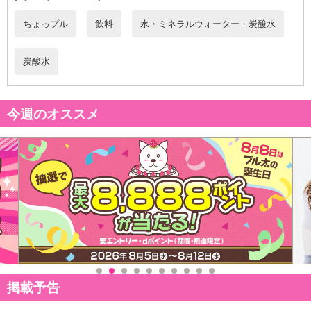
休業日
ちょっプル
飲料
水・ミネラルウォーター・炭酸水
■
その他共通および商品カテゴリー別注意事項（※必ずご確認くだ
さい）
炭酸水
こちらの情報は
2026-07-09 14:13:35.0
での情報となります。
今週のオススメ
掲載予告