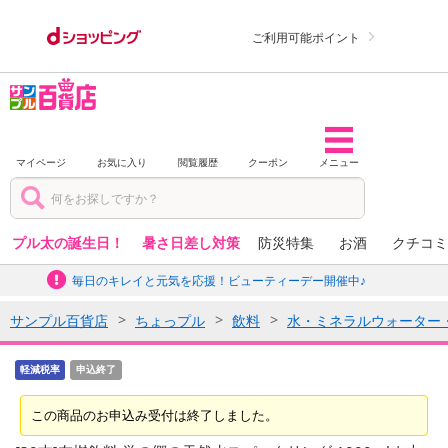
ご利用可能ポイント
マイページ
お気に入り
閲覧履歴
クーポン
メニュー
プル太の誕生日！
暑さ日差し対策
防災特集
お酒
クチコミ
毎日のキレイと元気を応援！ビューティーデー開催中♪
サンプル百貨店
ちょっプル
飲料
水・ミネラルウォーター
軽減税率
申込終了
この商品のお申込み受付は終了しました。