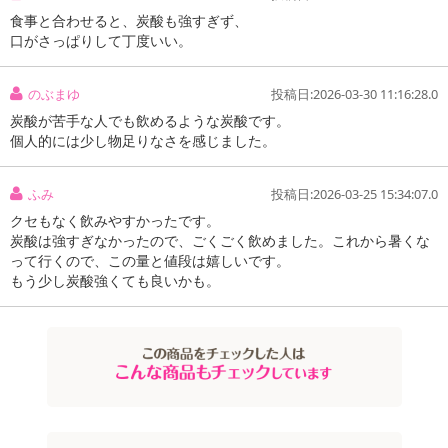
食事と合わせると、炭酸も強すぎず、
口がさっぱりして丁度いい。
のぶまゆ
投稿日:2026-03-30 11:16:28.0
炭酸が苦手な人でも飲めるような炭酸です。
個人的には少し物足りなさを感じました。
ふみ
投稿日:2026-03-25 15:34:07.0
注意事項
クセもなく飲みやすかったです。
炭酸は強すぎなかったので、ごくごく飲めました。これから暑くな
お申込みの際は 「商品情報」に記載されている「注意事項」を
って行くので、この量と値段は嬉しいです。
もう少し炭酸強くても良いかも。
必ずご確認ください。
【キャンセルについて】
※お申込み後のキャンセルはお受けできません。
記載されている内容を必ずご確認いただき、お届けする商品セット
にご納得いただきましたうえでお申し込みください。
※パッケージ変更や商品リニューアル(成分など含む)等により、参考
の掲載画像や画像内のバーコードなど、お届け商品と多少異なる場