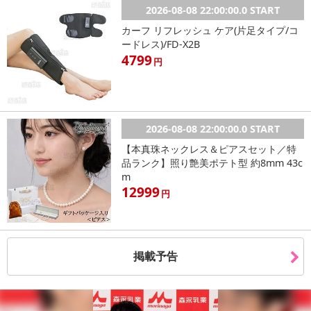
2026-08-08 22:00:00.0 START
カーフ リフレッシュ ケア(片足タイプ/コ
ードレス)/FD-X2B
4799
円
2026-08-08 22:00:00.0 START
【本真珠ネックレス＆ピアスセット／特
品ランク】照り艶美ポテト型 約8mm 43c
m
12999
円
掲載予告