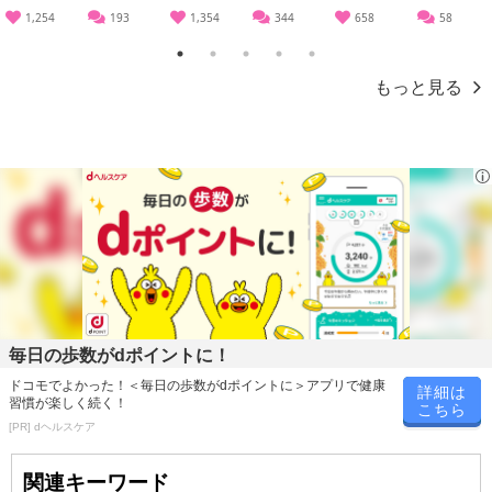
不在票にてご対応ください。
1,254
193
1,354
344
658
58
※発送予定日は前後する場合がございます。また商品によって発送
日が異なります。
1
2
3
4
5
※dショッピングサンプル百貨店よりお届けする商品は、ご利用いた
もっと見る
だいた後のご感想をいただくことを目的としており、転売等は固く
禁じます。
転売等、目的以外での利用が確認された場合は、サービス利用を停
止させていただきます。
発送日カレンダー
毎日の歩数がdポイントに！
ドコモでよかった！＜毎日の歩数がdポイントに＞アプリで健康
詳細は
習慣が楽しく続く！
こちら
[PR] dヘルスケア
関連キーワード