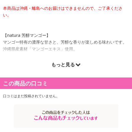
本商品は沖縄・離島へのお届けはできませんので、ご了承くださ
い。
【natura 芳醇マンゴー】
マンゴー特有の濃厚な甘さと、芳醇な香りが楽しめる味わいです。
沖縄県産素材「マンゴーエキス」使用。
【natura 爽やかシークヮーサー】
もっと見る
シークヮーサーの酸味・甘味・苦みのバランスを調整し、爽やかな
果実感がより実感できる味わいに仕上げました。
この商品の口コミ
沖縄県産素材「シークヮーサーエキス」「シークヮーサー果汁」使
用。
口コミはまだ投稿されていません。