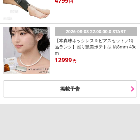
4799
円
休業日
2026-08-08 22:00:00.0 START
■
その他共通および商品カテゴリー別注意事項（※必ずご確認くだ
【本真珠ネックレス＆ピアスセット／特
さい）
品ランク】照り艶美ポテト型 約8mm 43c
m
こちらの情報は
2026-07-09 14:13:35.0
での情報となります。
12999
円
掲載予告