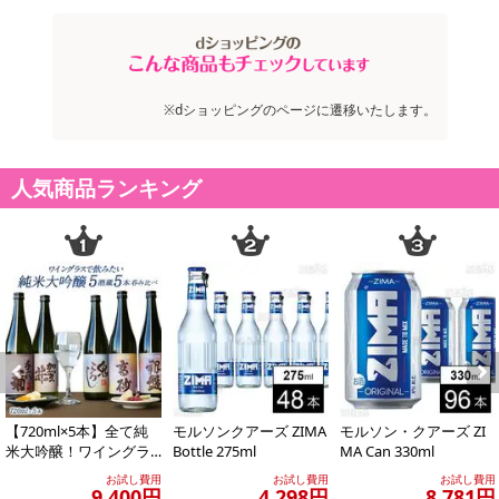
※dショッピングのページに遷移いたします。
人気商品ランキング
Previous
Next
【720ml×5本】全て純
モルソンクアーズ ZIMA
モルソン・クアーズ ZI
米大吟醸！ワイングラ
Bottle 275ml
MA Can 330ml
スで飲みたい厳選5酒
お試し費用
お試し費用
お試し費用
［JS13］
9,400円
4,298円
8,781円