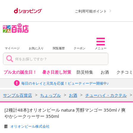
ご利用可能ポイント
マイページ
お気に入り
閲覧履歴
クーポン
メニュー
プル太の誕生日！
暑さ日差し対策
防災特集
お酒
クチコミ
毎日のキレイと元気を応援！ビューティーデー開催中♪
サンプル百貨店
ちょっプル
お酒
チューハイ・カクテル
[2種計48本]オリオンビール natura 芳醇マンゴー 350ml / 爽
やかシークヮーサー 350ml
オリオンビール株式会社