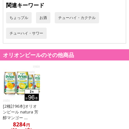
関連キーワード
にご納得いただきましたうえでお申し込みください。
※パッケージ変更や商品リニューアル(成分など含む)等により、参考
ちょっプル
お酒
チューハイ・カクテル
の掲載画像や画像内のバーコードなど、お届け商品と多少異なる場
合がございます。
また、[新たな加工食品の原料原産地表示制度]の経過措置期間の終
チューハイ・サワー
了により、商品詳細内に記載の原産国・原材料の表記が旧表記の場
合がございます。
あらかじめご了承いただいた上でお申込みください。なお、本理由
オリオンビールのその他商品
によるお申込み後のキャンセル・返品交換は対応いたしかねます。
【お支払いについて】
※送料はお試し費用に含まれております。
※お支払い方法は、電話料金合算払い、クレジットカード、dポイン
トの利用となります。
[2種計96本]オリオ
【発送・お届け・商品について】
ンビール natura 芳
醇マンゴー ...
※お申込み頂きました商品の同梱、お届けの日時指定はいたしかね
8284
ます。
円