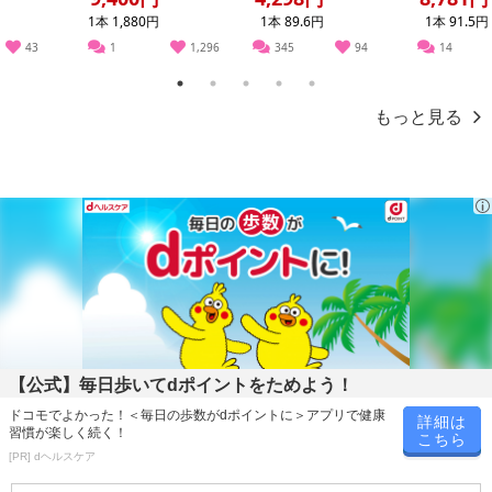
1本 1,880円
1本 89.6円
1本 91.5円
43
1
1,296
345
94
14
1
2
3
4
5
もっと見る
注意事項
お申込みの際は 「商品情報」に記載されている「注意事項」を
必ずご確認ください。
【公式】毎日歩いてdポイントをためよう！
ドコモでよかった！＜毎日の歩数がdポイントに＞アプリで健康
詳細は
習慣が楽しく続く！
【キャンセルについて】
こちら
[PR] dヘルスケア
※お申込み後のキャンセルはお受けできません。
記載されている内容を必ずご確認いただき、お届けする商品セット