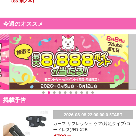
（86
／本）
※会員様のご都合でお受取りいただけない場合、商品の再発送や返
.3円
金はいたしかねます。
また、お届け日時のご指定は、お受けできません。宅配業者からの
今週のオススメ
不在票にてご対応ください。
※発送予定日は前後する場合がございます。また商品によって発送
日が異なります。
※dショッピングサンプル百貨店よりお届けする商品は、ご利用いた
だいた後のご感想をいただくことを目的としており、転売等は固く
禁じます。
転売等、目的以外での利用が確認された場合は、サービス利用を停
止させていただきます。
発送日カレンダー
掲載予告
2026-08-08 22:00:00.0 START
カーフ リフレッシュ ケア(片足タイプ/コ
ードレス)/FD-X2B