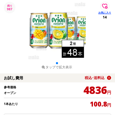
残り
987
14
タップで拡大表示
お試し費用
税込･送料込
4836
参考価格
円
オープン
100.8
1本あたり
円