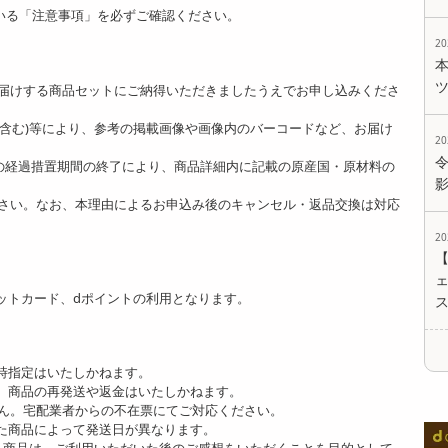
いる「注意事項」を必ずご確認ください。
2
。
届けする商品セットにご納得いただきましたうえでお申し込みくださ
ど含む)等により、参考の掲載画像や画像内のバーコードなど、お届け
2
]の経過措置期間の終了により、商品詳細内に記載の原産国・原材料の
さい。なお、本理由によるお申込み後のキャンセル・返品交換は対応
2
ェ
ットカード、dポイントの利用となります。
時指定はいたしかねます。
、商品の再発送や返金はいたしかねます。
ん。宅配業者からの不在票にてご対応ください。
た商品によって発送日が異なります。
る商品は、ご利用いただいた後のご感想をいただくことを目的として