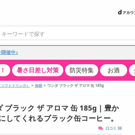
開催中♪
！
暑さ日差し対策
防災特集
お酒
て見る
特設コーナー
食品・調味料
生鮮食品
お菓子
アイス・スイーツ
飲料
お酒
洗剤
キッチン・日用品
健康・ダイエット
医薬品・医薬部外
インテリア・家具
ファッション
家電
ベビー・キッズ・
ペット用品
加工食品
ヘアケア・ボディ
ビューティーケア
特集一覧
（ソフトドリンク）
無糖
ワンダ ブラック ザ アロマ 缶 185g
クチコミで選ばれた人気商品
米・雑穀
肉・肉加工品
スナック菓子
アイスクリーム・シャーベット
水・ミネラルウォーター・炭酸水
ビール・発泡酒・新ジャンル
キッチン・台所用洗剤
掃除用具
健康食品・飲料
第二類医薬品
収納用品
トップス
生活家電
ベビーおむつ・トイレ用品
犬用品
カップ麺・乾麺・パスタ
ヘアケア・スタイリング
スキンケア・基礎化粧品
パン・シリアル・コーンフレーク
魚介類・シーフード・水産加工品
クッキー・クラッカー
ケーキ・スイーツ
お茶・紅茶（ソフトドリンク）
ワイン
洗濯用洗剤・柔軟剤・漂白剤
洗濯用品
ダイエット
指定第二類医薬品
寝具・布団
ボトムス
キッチン家電
授乳グッズ
猫用品
インスタント・レトルト・冷凍食品・惣菜
ボディケア
ベースメイク・メイクアップ・ネイル
 ブラック ザ アロマ 缶 185g | 豊か
サンプリング
チーズ・ヨーグルト・乳製品・卵
フルーツ・果物・果物加工品
キャンディ・ガム・タブレット
お菓子・スイーツギフト
コーヒー（ソフトドリンク）
日本酒・焼酎
バス・お風呂用洗剤
トイレ・バス用品
サプリメント
第三類医薬品
マット・カーペット・クッション
シューズ
冷房・暖房器具・空調
食事グッズ
その他 ペット用品
ナチュラル・オーガニックコスメ
にしてくれるブラック缶コーヒー。
抽選サンプル
調味料・ドレッシング・油
野菜・きのこ
せんべい・米菓
果実・野菜・清涼・乳飲料
洋酒・リキュール
トイレ用洗剤
タオル
美容サプリメント・ドリンク
医薬部外品
テーブル・デスク・カウンター
バッグ
美容・健康家電
ベビー用品・雑貨
香水・アロマ
口コミ 38