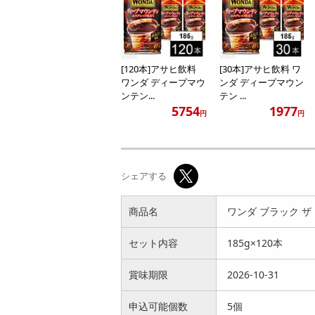
[120本]アサヒ飲料
[30本]アサヒ飲料 ワ
ワンダ ディープマウ
ンダ ディープマウン
ンテン...
テン ...
5754
1977
円
円
シェアする
商品名
ワンダ ブラック ザ 
セット内容
185g×120本
賞味期限
2026-10-31
申込可能個数
5個