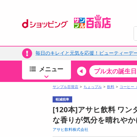
毎日のキレイと元気を応援！ビューティーデー
メニュー
ちょっプルカテゴリ
キッチン・日用品
食品
プル太の誕生日
すべ
食品・調味料
サンプル百貨店
ちょっプル
飲料
コーヒー
生鮮食品
軽減税率
加工食品
[120本]アサヒ飲料 ワンダ
お菓子
な香りが気分を晴れやか
アイス・スイーツ
アサヒ飲料株式会社
飲料