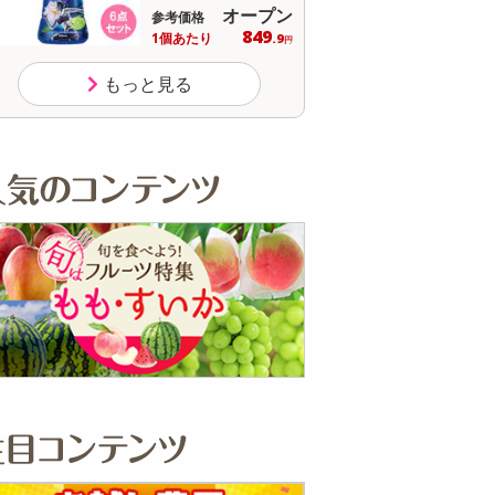
オープン
オー
参考価格
参考価格
849
1個あたり
1個あたり
.9
円
もっと見る