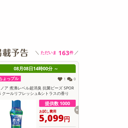
その他 キッチン・日用品
その他 ファッション
サ
163
＼
／
ただいま
件
月08日14時00分 ～
08月08日14時00分 ～
ちょっプル
1
0
1
ベル超消臭 抗菌ビーズ SPOR
レノア 超消臭 みずみずしく香る フレ
フレッシュ&シトラスの香り
グリーンの香り 本体【475ML×12点セ
ト】
提供数 1000
提供数 100
お試し費用
お試し費用
5,099
5,999
円