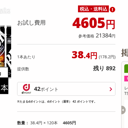
缶詰・瓶詰・ジャム・はちみつ
ミールキット
チョコレート
トクホ
果実酒・梅酒
住居用洗剤
日用品
スポーツサプリメント・ドリンク
チェア・ソファ
財布・小物
パソコン・プリンター・パソコン周辺機器
家具・寝具
税込・送料込
料理の素
ナッツ・ドライフルーツ
栄養ドリンク・エナジードリンク
チューハイ・カクテル
洗剤ギフト
ヘルスケア・衛生用品
健康グッズ
インテリア雑貨
時計
記録メディア・メモリーカード
マタニティ
4605
乾物・海苔・粉物
ゼリー・プリン
お茶・紅茶（茶葉）
ノンアルコール飲料
その他 洗剤
キッチン雑貨・食器・消耗品
アウトドア・イベント用品・DIY・工具
アクセサリー
その他 ベビー・キッズ・マタニティ
スマートフォン・携帯電話・タブレットアクセ
円
お試し費用
リー
カレー・シチュー
和菓子
コーヒー(豆・インスタント）
ビール・ワイン・お酒ギフト
調理器具・鍋・包丁
その他 インテリア・家具
ファッション雑貨
電池
21384
参考価格
円
電球・蛍光灯・照明
AV機器
38
.4円
1本あたり
(178.2円)
その他 家電
残り 892
08月08日14時00分 ～
08
提供数
ちょっプル
ちょっプル
1
0
1
0
42
チ
＜シンプル百科＞【約105g(66袋前後)】い
レノア 煮沸レ
ポイント
か天瀬戸内レモン さっぱりレモン風味♪便利
TS クールリ
な個包装
※たまるdポイントは、dポイント（通常） 42 ポイントです。
150
提供数 1000
お試し費用
0
1,260
円
円
数量：
38.4円 × 120本
4605円