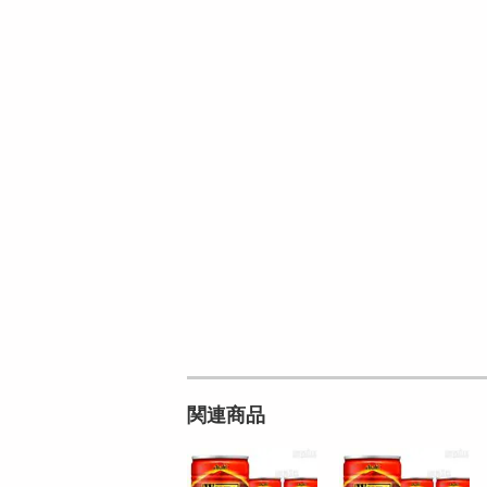
オープン
参考価格
参考価格
849
1個あたり
.9
円
関連商品