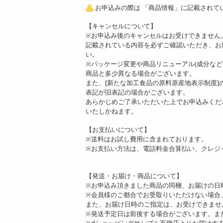
お申込みの際は 「商品情報」に記載されて
【キャンセルについて】
※お申込み後のキャンセルはお受けできません
記載されている内容を必ずご確認いただき、お
い。
※パッケージ変更や商品リニューアル(成分な
商品と多少異なる場合がございます。
また、[新たな加工食品の原料原産地表示制度
表記が旧表記の場合がございます。
あらかじめご了承いただいた上でお申込みくだ
いたしかねます。
【お支払いについて】
※送料はお試し費用に含まれております。
※お支払い方法は、電話料金合算払い、クレジ
【発送・お届け・商品について】
※お申込み頂きました商品の同梱、お届けの日
※会員様のご都合でお受取りいただけない場合
また、お届け日時のご指定は、お受けできませ
※発送予定日は前後する場合がございます。ま
※dショッピングサンプル百貨店よりお届けす