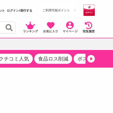
ご利用可能ポイント
ログイン/発行する
クチコミ人気
食品ロス削減
ポストにお届け
クーポン
・サプリメント
品
・収納・寝具
マタニティ
ケア
商品限定クーポン
食品ギフト
おつまみ
ココア・チョコレート飲料
その他 アルコール飲料
弁当箱・水筒・弁当グッズ
下着・ルームウェア
その他 食品
製菓・製パン材料
飲料ギフト
生活雑貨
メンズ
その他 お菓子・スイーツ
その他 飲料
スポーツ・アウトドア用品
ベビー・キッズ
介護用品
レッグウェア