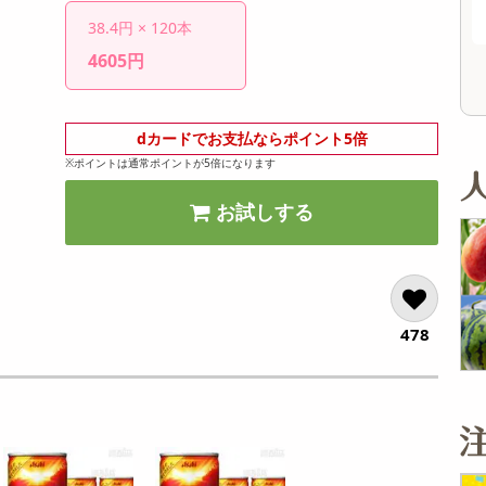
オープン
2,200
参考価格
円
38.4円 × 120本
19
1袋あたり
.1
円
4605円
dカードでお支払ならポイント5倍
※ポイントは通常ポイントが5倍になります
お試しする
478