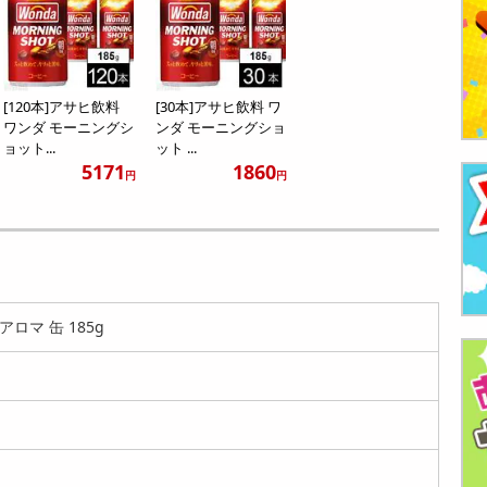
[120本]アサヒ飲料
[30本]アサヒ飲料 ワ
ワンダ モーニングシ
ンダ モーニングショ
ョット...
ット ...
5171
1860
円
円
アロマ 缶 185g