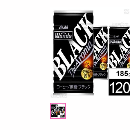
お酒
洗剤
キッチン・日用品
ヘアケア・ボディケア
ビューティーケア
健康・ダイエット・サプリメント
医薬品・医薬部外品
インテリア・家具・収納・寝具
08月08日14時00分 ～
08月08日13時00分 ～
ファッション
プル
ちょっプル
0
0
家電
煮沸レベル超消臭 抗菌ビーズ 洗濯槽
タッチパネル搭載スマートウォッ
ベビー・キッズ・マタニティ
 クリーンフレッシュの香り【420
】
ペット用品
提供数 1000
提供数 
資格・学習
お試し費用
お試し費用
5,099
2,85
円
掲載予告