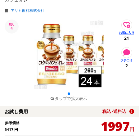
アサヒ飲料株式会社
残り
4
21
2
タップで拡大表示
お試し費用
税込･送料込
1997
参考価格
円
5417
円