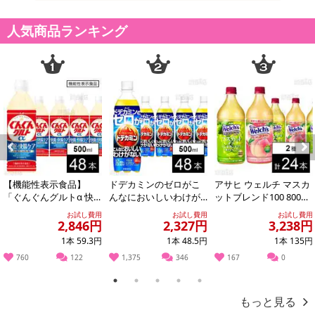
※お申込み後のキャンセルはお受けできません。
記載されている内容を必ずご確認いただき、お届けする商品セット
人気商品ランキング
にご納得いただきましたうえでお申し込みください。
※パッケージ変更や商品リニューアル(成分など含む)等により、参考
の掲載画像や画像内のバーコードなど、お届け商品と多少異なる場
合がございます。
また、[新たな加工食品の原料原産地表示制度]の経過措置期間の終
了により、商品詳細内に記載の原産国・原材料の表記が旧表記の場
合がございます。
あらかじめご了承いただいた上でお申込みください。なお、本理由
Previous
Next
によるお申込み後のキャンセル・返品交換は対応いたしかねます。
【機能性表示食品】
ドデカミンのゼロがこ
アサヒ ウェルチ マスカ
「ぐんぐんグルトα 快
んなにおいしいわけが
ットブレンド100 800g /
【お支払いについて】
眠・快腸ケア」PET 500
ない PET 500ml
Welch’sピーチ1...
お試し費用
お試し費用
お試し費用
※送料はお試し費用に含まれております。
ml
2,846円
2,327円
3,238円
※お支払い方法は、電話料金合算払い、クレジットカード、dポイン
1本 59.3円
1本 48.5円
1本 135円
トの利用となります。
760
122
1,375
346
167
0
【発送・お届け・商品について】
1
2
3
4
5
※お申込み頂きました商品の同梱、お届けの日時指定はいたしかね
もっと見る
ます。