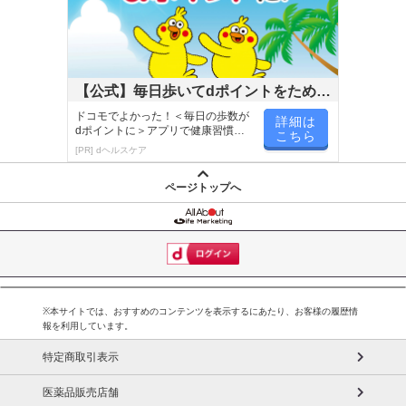
【公式】毎日歩いてdポイントをためよ
う！
ドコモでよかった！＜毎日の歩数が
詳細は
dポイントに＞アプリで健康習慣が
こちら
楽しく続く！
[PR] dヘルスケア
ページトップへ
※本サイトでは、おすすめのコンテンツを表示するにあたり、お客様の履歴情
報を利用しています。
特定商取引表示
医薬品販売店舗