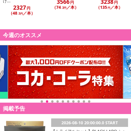
3566
3238
け...
円
円
2327
（74
／本）
（135
／本）
円
.3円
円
（48
／本）
.5円
今週のオススメ
掲載予告
2026-08-10 20:00:00.0 START