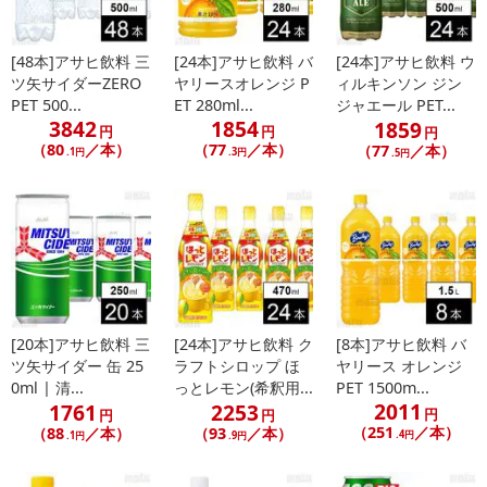
[48本]アサヒ飲料 三
[24本]アサヒ飲料 バ
[24本]アサヒ飲料 ウ
ツ矢サイダーZERO
ヤリースオレンジ P
ィルキンソン ジン
PET 500...
ET 280ml...
ジャエール PET...
3842
1854
1859
円
円
円
（80
／本）
（77
／本）
（77
／本）
.1円
.3円
.5円
[20本]アサヒ飲料 三
[24本]アサヒ飲料 ク
[8本]アサヒ飲料 バ
ツ矢サイダー 缶 25
ラフトシロップ ほ
ヤリース オレンジ
0ml | 清...
っとレモン(希釈用...
PET 1500m...
2011
1761
2253
円
円
円
（251
／本）
（88
／本）
（93
／本）
.4円
.1円
.9円