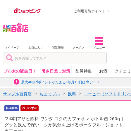
ご利用可能ポイント
マイページ
お気に入り
閲覧履歴
クーポン
メニュー
プル太の誕生日！
暑さ日差し対策
防災特集
お酒
クチコミ
最大40倍dポイントがたまる♪毎月10日はdsデー！
サンプル百貨店
ちょっプル
飲料
コーヒー（ソフトドリン
軽減税率
残りわずか
[24本]アサヒ飲料 ワンダ コクのカフェオレ ボトル缶 260g |
グッと飲んで深いコクが気分を上げるポータブル・ショット
カフェオレ