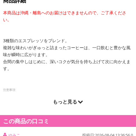
商品詳細
本商品は沖縄・離島へのお届けはできませんので、ご了承くださ
い。
3種類のエスプレッソをブレンド。
複雑な味わいがぎゅっと詰まったコーヒーは、一口飲むと豊かな風
味が瞬時に広がります。
合間の集中しはじめに、深いコクが気分を持ち上げて次に向かえま
す。
注意事項:
・実際にお届けする商品とパッケージ等が異なる場合がございますので、あらかじめご了承く
もっと見る
ださい。
この商品の口コミ
ゆみこ
投稿日:2026-08-04 13:36:56.0