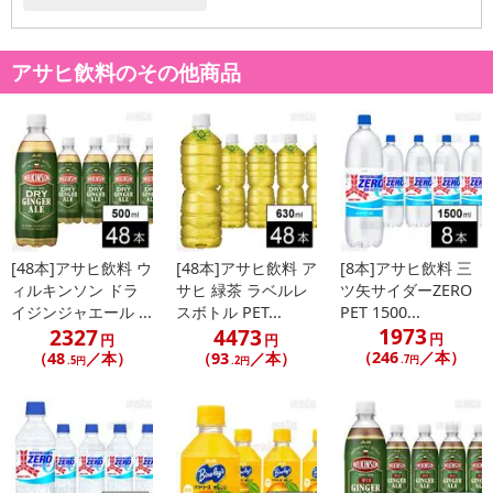
アサヒ飲料のその他商品
休業日
■
その他共通および商品カテゴリー別注意事項（※必ずご確認くだ
さい）
こちらの情報は
2026-07-09 14:13:35.0
での情報となります。
[48本]アサヒ飲料 ウ
[48本]アサヒ飲料 ア
[8本]アサヒ飲料 三
ィルキンソン ドラ
サヒ 緑茶 ラベルレ
ツ矢サイダーZERO
イジンジャエール ...
スボトル PET...
PET 1500...
1973
2327
4473
円
円
円
（246
／本）
（48
／本）
（93
／本）
.7円
.5円
.2円