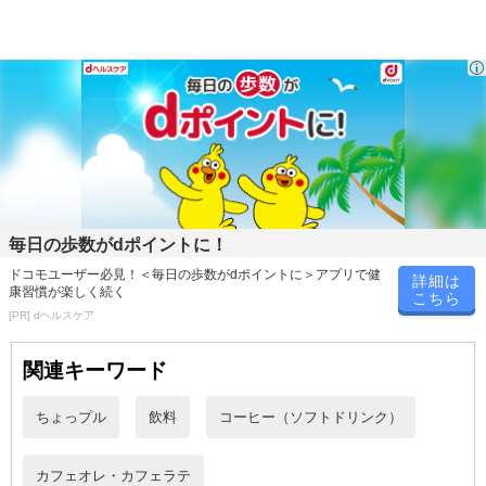
※会員様のご都合でお受取りいただけない場合、商品の再発送や返
金はいたしかねます。
また、お届け日時のご指定は、お受けできません。宅配業者からの
不在票にてご対応ください。
※発送予定日は前後する場合がございます。また商品によって発送
日が異なります。
※dショッピングサンプル百貨店よりお届けする商品は、ご利用いた
だいた後のご感想をいただくことを目的としており、転売等は固く
禁じます。
毎日の歩数がdポイントに！
転売等、目的以外での利用が確認された場合は、サービス利用を停
止させていただきます。
ドコモユーザー必見！＜毎日の歩数がdポイントに＞アプリで健
詳細は
康習慣が楽しく続く
こちら
[PR] dヘルスケア
発送日カレンダー
関連キーワード
ちょっプル
飲料
コーヒー（ソフトドリンク）
カフェオレ・カフェラテ