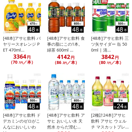
[48本]アサヒ飲料 バ
[48本]アサヒ飲料 食
[48本]アサヒ飲料 三
ヤリースオレンジ P
事の脂にこの1本。
ツ矢サイダー 缶 50
ET 470ml...
緑茶 600ml ...
0ml | 清...
3364
4142
3842
円
円
円
（70
／本）
（86
／本）
（80
／本）
.1円
.3円
.1円
[48本]アサヒ飲料 ド
[48本]アサヒ飲料 ア
[2種計24本]アサヒ
デカミンのゼロがこ
サヒ おいしい水 天
飲料 アサヒ ウェル
んなにおいしいわ
然水 からだ澄む...
チ マスカットブレ...