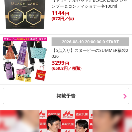
【トライアルセット】BLACK LABO シャ
ンプー＆コンディショナー各100ml
1144
円
(572
円
／個)
2026-08-10 20:00:00.0 START
【5点入り】スヌーピーのSUMMER福袋2
026
3299
円
(659
.8円
／種類)
掲載予告