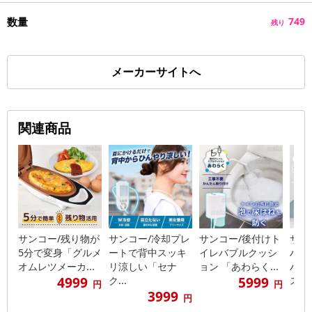
数量
749
残り
メーカーサイトへ
関連商品
サンコー/残り物が
サンコー/冷却プレ
サンコー/後付けト
サン
5分で変身「グルメ
ートで背中スッキ
イレバブルクッシ
ハン
オムレツメーカ...
リ涼しい「セナ
ョン 「あわらく...
パ「
4999
5999
ク...
ス」..
円
円
3999
円