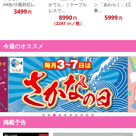
ml缶/小瓶対応)...
かてん」｜ケーブル
ン 「あわらく」 (工
3499
レスで...
事...
円
8990
5999
円
円
（2247
／枚）
.5円
今週のオススメ
掲載予告