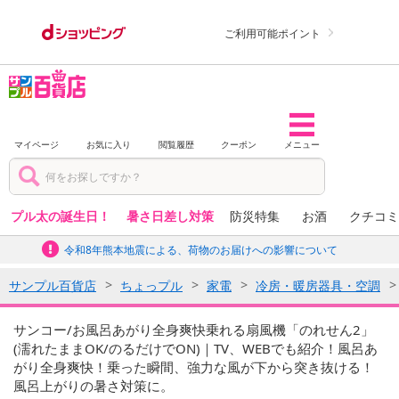
ご利用可能ポイント
マイページ
お気に入り
閲覧履歴
クーポン
メニュー
プル太の誕生日！
暑さ日差し対策
防災特集
お酒
クチコミ
令和8年熊本地震による、荷物のお届けへの影響について
サンプル百貨店
ちょっプル
家電
冷房・暖房器具・空調
サンコー/お風呂あがり全身爽快乗れる扇風機「のれせん2」
(濡れたままOK/のるだけでON)｜TV、WEBでも紹介！風呂あ
がり全身爽快！乗った瞬間、強力な風が下から突き抜ける！
風呂上がりの暑さ対策に。