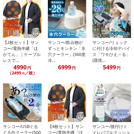
【2枚セット】サン
サンコー/飲み物が
サンコー/リュック
コー/電熱半纏「ほ
ずっとキンキン「氷
に付ける冷却デバイ
かてん」｜ケーブル
穴クーラー」(360度
ス「ワキひえ～る」
レスで...
冷...
(環境...
4990
6999
5499
円
円
円
（2495
／枚）
円
サンコー/USBぐる
【4枚セット】サン
サンコー/後付けト
ぐる缶クーラー(500
コー/電熱半纏「ほ
イレバブルクッショ