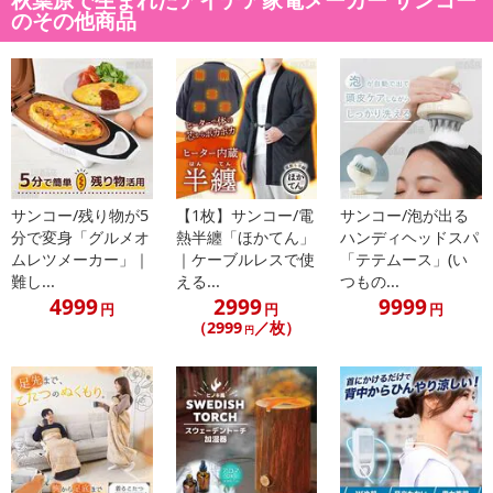
のその他商品
サンコー/残り物が5
【1枚】サンコー/電
サンコー/泡が出る
分で変身「グルメオ
熱半纏「ほかてん」
ハンディヘッドスパ
ムレツメーカー」｜
｜ケーブルレスで使
「テテムース」(い
難し...
える...
つもの...
4999
2999
9999
円
円
円
（2999
／枚）
円