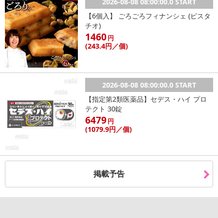
2026-08-08 08:00:00.0 START
【6個入】 ごろごろフィナンシェ (ピスタ
チオ)
1460
円
(243
.4円
／個)
2026-08-08 08:00:00.0 START
【指定第2類医薬品】セデス・ハイ プロ
テクト 30錠
6479
円
(1079
.9円
／個)
掲載予告