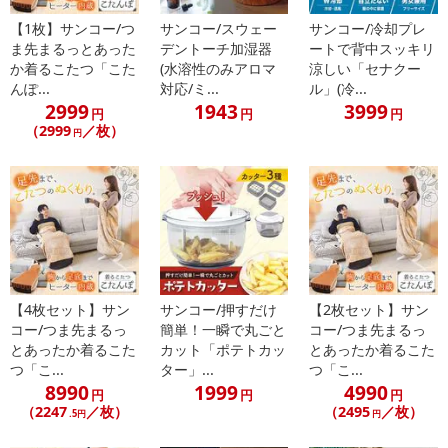
【1枚】サンコー/つ
サンコー/スウェー
サンコー/冷却プレ
ま先まるっとあった
デントーチ加湿器
ートで背中スッキリ
か着るこたつ「こた
(水溶性のみアロマ
涼しい「セナクー
んぽ...
対応/ミ...
ル」(冷...
2999
1943
3999
円
円
円
（2999
／枚）
円
【4枚セット】サン
サンコー/押すだけ
【2枚セット】サン
コー/つま先まるっ
簡単！一瞬で丸ごと
コー/つま先まるっ
とあったか着るこた
カット「ポテトカッ
とあったか着るこた
つ「こ...
ター」...
つ「こ...
8990
1999
4990
円
円
円
（2247
／枚）
（2495
／枚）
.5円
円