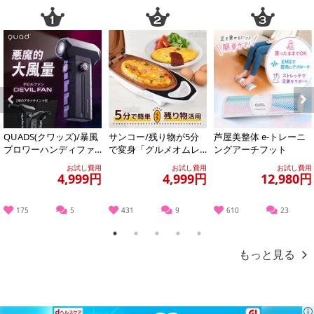
Previous
Next
QUADS(クワッズ)/暴風
サンコー/残り物が5分
芦屋美整体 e-トレーニ
ブロワーハンディファ
で変身「グルメオムレ
ングアーチフット
ン「デビルファン」(10
ツメーカー」/MEAMKL
お試し費用
お試し費用
お試し費用
0段階+...
SWH
4,999円
4,999円
12,980円
175
5
431
9
610
23
1
2
3
4
5
もっと見る