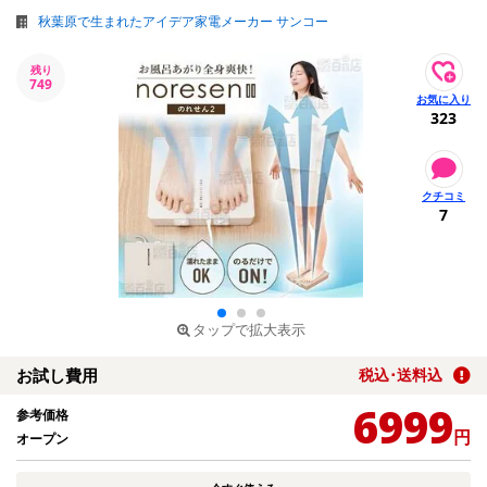
秋葉原で生まれたアイデア家電メーカー サンコー
残り
749
323
7
タップで拡大表示
お試し費用
税込･送料込
6999
参考価格
円
オープン